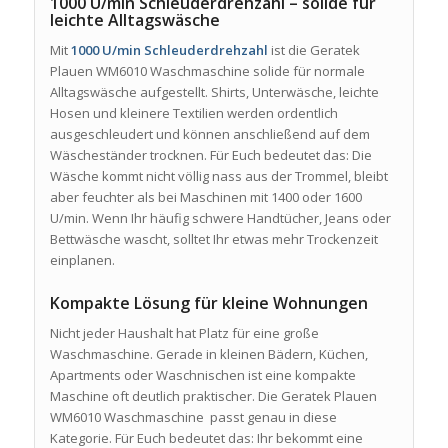
1000 U/min Schleuderdrehzahl – solide für
leichte Alltagswäsche
Mit
1000 U/min Schleuderdrehzahl
ist die Geratek
Plauen WM6010 Waschmaschine solide für normale
Alltagswäsche aufgestellt. Shirts, Unterwäsche, leichte
Hosen und kleinere Textilien werden ordentlich
ausgeschleudert und können anschließend auf dem
Wäscheständer trocknen. Für Euch bedeutet das: Die
Wäsche kommt nicht völlig nass aus der Trommel, bleibt
aber feuchter als bei Maschinen mit 1400 oder 1600
U/min. Wenn Ihr häufig schwere Handtücher, Jeans oder
Bettwäsche wascht, solltet Ihr etwas mehr Trockenzeit
einplanen.
Kompakte Lösung für kleine Wohnungen
Nicht jeder Haushalt hat Platz für eine große
Waschmaschine. Gerade in kleinen Bädern, Küchen,
Apartments oder Waschnischen ist eine kompakte
Maschine oft deutlich praktischer. Die Geratek Plauen
WM6010 Waschmaschine passt genau in diese
Kategorie. Für Euch bedeutet das: Ihr bekommt eine