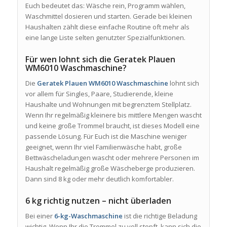
Euch bedeutet das: Wäsche rein, Programm wählen,
Waschmittel dosieren und starten. Gerade bei kleinen
Haushalten zählt diese einfache Routine oft mehr als
eine lange Liste selten genutzter Spezialfunktionen.
Für wen lohnt sich die Geratek Plauen
WM6010 Waschmaschine?
Die
Geratek Plauen WM6010 Waschmaschine
lohnt sich
vor allem für Singles, Paare, Studierende, kleine
Haushalte und Wohnungen mit begrenztem Stellplatz.
Wenn Ihr regelmäßig kleinere bis mittlere Mengen wascht
und keine große Trommel braucht, ist dieses Modell eine
passende Lösung. Für Euch ist die Maschine weniger
geeignet, wenn Ihr viel Familienwäsche habt, große
Bettwäscheladungen wascht oder mehrere Personen im
Haushalt regelmäßig große Wäscheberge produzieren.
Dann sind 8 kg oder mehr deutlich komfortabler.
6 kg richtig nutzen – nicht überladen
Bei einer
6-kg-Waschmaschine
ist die richtige Beladung
wichtig. Wenn Ihr die Trommel zu voll stopft, kann sich die