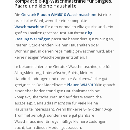
kompakte 6-kg-Waschmaschine für Singles,
Paare und kleine Haushalte
Die
Geratek Plauen WM6010 Waschmaschine
ist eine
praktische Wahl, wenn Ihr eine kompakte
Waschmaschine
für den normalen Alltag sucht und kein
großes Familiengerät braucht. Mit ihrem
6 kg
Fassungsvermögen
passt sie besonders gut zu Singles,
Paaren, Studierenden, kleinen Haushalten oder
Wohnungen, in denen regelmäßig gewaschen wird, aber
keine riesigen Wäscheberge entstehen. I
hr bekommt hier eine Geratek Waschmaschine, die für
Alltagskleidung, Unterwäsche, Shirts, kleinere
Handtuchladungen und normale Wochenwäsche gut
geeignet ist. Der Modellname
Plauen WM6010
klingt nach
einer eher bodenständigen Haushaltsmaschine:
kompakt, überschaubar und auf das Wesentliche
ausgelegt. Genau das macht sie für viele kleine
Haushalte interessant. Wenn Ihr keine 8-, 9- oder 10-kg-
Trommel benötigt, sondern eine gut planbare
Waschmaschine für regelmäßige kleinere Ladungen
sucht, kann dieses Modell gut passen.