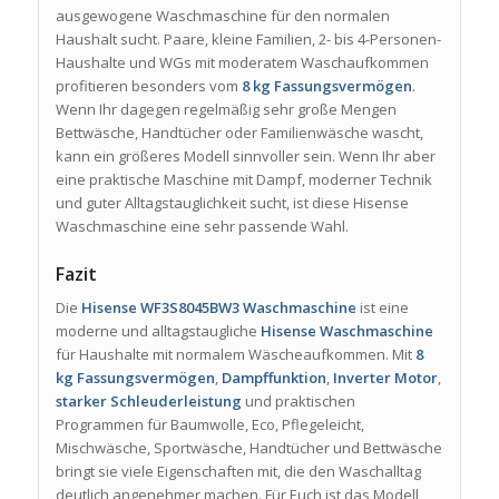
ausgewogene Waschmaschine für den normalen
Haushalt sucht. Paare, kleine Familien, 2- bis 4-Personen-
Haushalte und WGs mit moderatem Waschaufkommen
profitieren besonders vom
8 kg Fassungsvermögen
.
Wenn Ihr dagegen regelmäßig sehr große Mengen
Bettwäsche, Handtücher oder Familienwäsche wascht,
kann ein größeres Modell sinnvoller sein. Wenn Ihr aber
eine praktische Maschine mit Dampf, moderner Technik
und guter Alltagstauglichkeit sucht, ist diese Hisense
Waschmaschine eine sehr passende Wahl.
Fazit
Die
Hisense WF3S8045BW3 Waschmaschine
ist eine
moderne und alltagstaugliche
Hisense Waschmaschine
für Haushalte mit normalem Wäscheaufkommen. Mit
8
kg Fassungsvermögen
,
Dampffunktion
,
Inverter Motor
,
starker Schleuderleistung
und praktischen
Programmen für Baumwolle, Eco, Pflegeleicht,
Mischwäsche, Sportwäsche, Handtücher und Bettwäsche
bringt sie viele Eigenschaften mit, die den Waschalltag
deutlich angenehmer machen. Für Euch ist das Modell