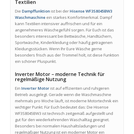
Textilien
Die
Dampffunktion
ist bei der
Hisense WF3S8045BW3
Waschmaschine
ein starkes Komfortmerkmal. Dampf
kann Textilien intensiver auffrischen und für ein
angenehmeres Wäschegefühl sorgen. Für Euch ist das
besonders interessant bei Bettwäsche, Handtüchern,
Sportwäsche, Kinderkleidung oder häufig getragenen
Kleidungsstücken. Wenn Ihr Eure Wäsche gerne
besonders frisch aus der Trommel holt, ist diese Funktion
ein schöner Pluspunkt.
Inverter Motor – moderne Technik für
regelmäßige Nutzung
Ein
Inverter Motor
ist auf effizienten und ruhigeren
Betrieb ausgelegt. Gerade wenn die Waschmaschine
mehrmals pro Woche läuft, ist moderne Motortechnik ein
wichtiger Punkt. Für Euch bedeutet das: Die Hisense
WF3S8045BW3 ist technisch zeitgemäß aufgestellt und
gut für den wiederkehrenden Waschalltag geeignet.
Besonders bei normalen Haushaltsladungen und
regelmäßiger Nutzung ist ein moderner Motor ein