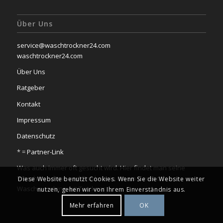
Über Uns
service@waschtrockner24.com
waschtrockner24.com
Über Uns
Ratgeber
Kontakt
Impressum
Datenschutz
* =
Partner-Link
Was auch immer oft gesucht wird. Hier findet man seine
Waschmaschine und Trockner in einem Gerät oder
Diese Website benutzt Cookies. Wenn Sie die Website weiter
Waschmaschine mit Trockner
nutzen, gehen wir von Ihrem Einverständnis aus.
Mehr erfahren
OK