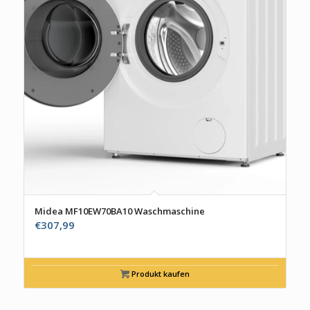
Midea MF10EW70BA10 Waschmaschine
€
307,99
Produkt kaufen