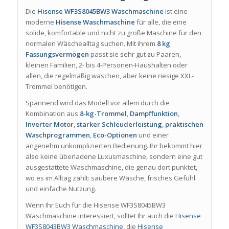
Die
Hisense WF3S8045BW3 Waschmaschine
ist eine
moderne
Hisense Waschmaschine
für alle, die eine
solide, komfortable und nicht zu große Maschine für den
normalen Wäschealltag suchen. Mit ihrem
8 kg
Fassungsvermögen
passt sie sehr gut zu Paaren,
kleinen Familien, 2- bis 4-Personen-Haushalten oder
allen, die regelmäßig waschen, aber keine riesige XXL-
Trommel benötigen.
Spannend wird das Modell vor allem durch die
Kombination aus
8-kg-Trommel
,
Dampffunktion
,
Inverter Motor
,
starker Schleuderleistung
,
praktischen
Waschprogrammen
,
Eco-Optionen
und einer
angenehm unkomplizierten Bedienung. Ihr bekommt hier
also keine überladene Luxusmaschine, sondern eine gut
ausgestattete Waschmaschine, die genau dort punktet,
wo es im Alltag zählt: saubere Wäsche, frisches Gefühl
und einfache Nutzung.
Wenn Ihr Euch für die Hisense WF3S8045BW3
Waschmaschine interessiert, solltet Ihr auch die
Hisense
WF3S8043BW3 Waschmaschine
, die
Hisense