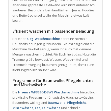
aber eine gepresste Textilwand wird nicht automatisch
sauberer. Besonders bei Handtüchern, Jeans, Hoodies
und Bettwäsche solltet Ihr der Maschine etwas Luft
lassen.
Effizient waschen mit passender Beladung
Bei einer
8-kg-Waschmaschine
könnt Ihr normale
Haushaltsladungen gut bündeln. Gleichzeitig bleibt die
Maschine flexibel genug, wenn Ihr auch mal kleinere
Mengen waschen möchtet. Für Euch heißt das: Nutzt die
Trommelgröße bewusst. Wasser, Waschmittel und
Trommelbewegung brauchen genug Raum, damit Eure
Kleidung wirklich sauber wird.
Programme für Baumwolle, Pflegeleichtes
und Mischwäsche
Die
Hisense WF3S8045BW3 Waschmaschine
bietet Euch
praktische Programme für typische Haushaltswäsche.
Besonders wichtig sind
Baumwolle
,
Pflegeleicht
,
Mischwäsche
,
Eco
,
Feinwäsche
und schnelle