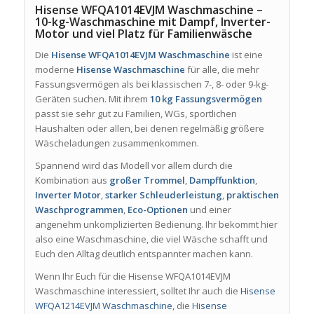
Hisense WFQA1014EVJM Waschmaschine –
10-kg-Waschmaschine mit Dampf, Inverter-
Motor und viel Platz für Familienwäsche
Die
Hisense WFQA1014EVJM Waschmaschine
ist eine
moderne
Hisense Waschmaschine
für alle, die mehr
Fassungsvermögen als bei klassischen 7-, 8- oder 9-kg-
Geräten suchen. Mit ihrem
10 kg Fassungsvermögen
passt sie sehr gut zu Familien, WGs, sportlichen
Haushalten oder allen, bei denen regelmäßig größere
Wäscheladungen zusammenkommen.
Spannend wird das Modell vor allem durch die
Kombination aus
großer Trommel
,
Dampffunktion
,
Inverter Motor
,
starker Schleuderleistung
,
praktischen
Waschprogrammen
,
Eco-Optionen
und einer
angenehm unkomplizierten Bedienung. Ihr bekommt hier
also eine Waschmaschine, die viel Wäsche schafft und
Euch den Alltag deutlich entspannter machen kann.
Wenn Ihr Euch für die Hisense WFQA1014EVJM
Waschmaschine interessiert, solltet Ihr auch die
Hisense
WFQA1214EVJM Waschmaschine
, die
Hisense