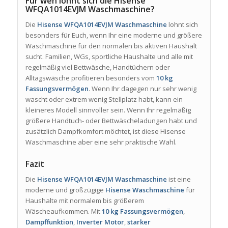
Für wen lohnt sich die Hisense
WFQA1014EVJM Waschmaschine?
Die
Hisense WFQA1014EVJM Waschmaschine
lohnt sich
besonders für Euch, wenn Ihr eine moderne und größere
Waschmaschine für den normalen bis aktiven Haushalt
sucht. Familien, WGs, sportliche Haushalte und alle mit
regelmäßig viel Bettwäsche, Handtüchern oder
Alltagswäsche profitieren besonders vom
10 kg
Fassungsvermögen
. Wenn Ihr dagegen nur sehr wenig
wascht oder extrem wenig Stellplatz habt, kann ein
kleineres Modell sinnvoller sein. Wenn Ihr regelmäßig
größere Handtuch- oder Bettwäscheladungen habt und
zusätzlich Dampfkomfort möchtet, ist diese Hisense
Waschmaschine aber eine sehr praktische Wahl.
Fazit
Die
Hisense WFQA1014EVJM Waschmaschine
ist eine
moderne und großzügige
Hisense Waschmaschine
für
Haushalte mit normalem bis größerem
Wäscheaufkommen. Mit
10 kg Fassungsvermögen
,
Dampffunktion
,
Inverter Motor
,
starker