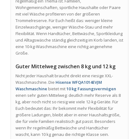
regelmäßig ein Thema ist. Familien,
Wohngemeinschaften, sportliche Haushalte oder Paare
mit viel Wäsche profitieren von der größeren
Trommelreserve. Für Euch heißt das: weniger kleine
Einzelwaschgänge, weniger Wäsche-Stau und mehr
Flexibilität. Wenn Handtücher, Bettwäsche, Sportkleidung
und Alltagswäsche ständig gleichzeitig im Korb landen, ist
eine 10-kg-Waschmaschine eine richtig angenehme
Größe.
Guter Mittelweg zwischen 8 kg und 12 kg
Nicht jeder Haushalt braucht direkt eine riesige XXL-
Waschmaschine. Die
Hisense WFQA1014EVJM
Waschmaschine
bietet mit
10 kg Fassungsvermögen
einen sehr guten Mittelweg: deutlich mehr Reserve als 8
kg, aber noch nicht so riesig wie viele 12-kg-Geräte. Für
Euch bedeutet das: Ihr bekommt mehr Flexibilität für
größere Ladungen, bleibt aber in einer Haushaltsgröße,
die für viele Familien realistisch gut passt. Besonders
wenn Ihr regelmäßig Bettwäsche und Handtücher
wascht, kann 10 kg genau die richtige Klasse sein.