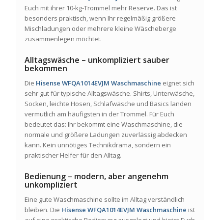
Euch mit ihrer 10-kg-Trommel mehr Reserve. Das ist
besonders praktisch, wenn Ihr regelmäßig größere
Mischladungen oder mehrere kleine Wäscheberge
zusammenlegen möchtet.
Alltagswäsche – unkompliziert sauber
bekommen
Die
Hisense WFQA1014EVJM Waschmaschine
eignet sich
sehr gut für typische Alltagswäsche. Shirts, Unterwäsche,
Socken, leichte Hosen, Schlafwäsche und Basics landen
vermutlich am häufigsten in der Trommel. Für Euch
bedeutet das: Ihr bekommt eine Waschmaschine, die
normale und größere Ladungen zuverlässig abdecken
kann. Kein unnötiges Technikdrama, sondern ein
praktischer Helfer für den Alltag.
Bedienung – modern, aber angenehm
unkompliziert
Eine gute Waschmaschine sollte im Alltag verständlich
bleiben. Die
Hisense WFQA1014EVJM Waschmaschine
ist
auf eine praktische Bedienung ausgelegt und bietet Euch