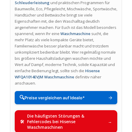
Schleuderleistung
und praktischen Programmen für
Baumwolle, Eco, Pflegeleicht, Mischwäsche, Sportwäsche,
Handtücher und Bettwäsche bringt sie viele
Eigenschaften mit, die den Waschalltag deutlich
angenehmer machen. Für Euch ist das Modell besonders
spannend, wenn Ihr eine
Waschmaschine
sucht, die
mehr Platz als viele kompakte Geräte bietet,
Familienwäsche besser planbar macht und trotzdem
unkompliziert bedienbar bleibt. Wer regelmäßig normale
bis größere Haushaltsladungen waschen möchte und
Wert auf Dampf, moderne Technik, solide Kapazität und
einfache Bedienung legt, sollte sich die
Hisense
WFQA1014EVJM Waschmaschine
definitiv näher
anschauen.
🔍
→
Preise vergleichen auf Idealo*
Die häufigsten Störungen &
Fehlercodes bei Hisense
Waschmaschinen