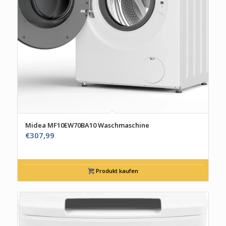
Midea MF10EW70BA10 Waschmaschine
€
307,99
Produkt kaufen