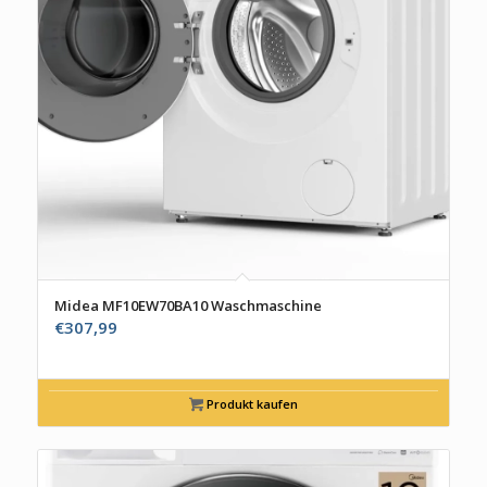
Midea MF10EW70BA10 Waschmaschine
€
307,99
Produkt kaufen