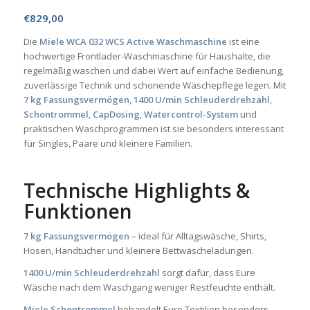
€
829,00
Die
Miele WCA 032 WCS Active Waschmaschine
ist eine
hochwertige Frontlader-Waschmaschine für Haushalte, die
regelmäßig waschen und dabei Wert auf einfache Bedienung,
zuverlässige Technik und schonende Wäschepflege legen. Mit
7 kg Fassungsvermögen
,
1400 U/min Schleuderdrehzahl
,
Schontrommel
,
CapDosing
,
Watercontrol-System
und
praktischen Waschprogrammen ist sie besonders interessant
für Singles, Paare und kleinere Familien.
Technische Highlights &
Funktionen
7 kg Fassungsvermögen
– ideal für Alltagswäsche, Shirts,
Hosen, Handtücher und kleinere Bettwäscheladungen.
1400 U/min Schleuderdrehzahl
sorgt dafür, dass Eure
Wäsche nach dem Waschgang weniger Restfeuchte enthält.
Miele Schontrommel
behandelt Eure Textilien besonders