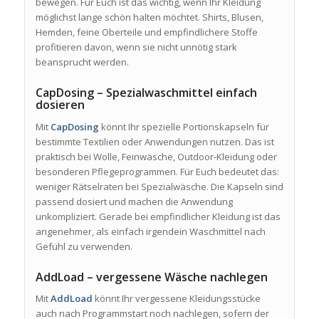
bewegen. Für Euch ist das wichtig, wenn Ihr Kleidung
möglichst lange schön halten möchtet. Shirts, Blusen,
Hemden, feine Oberteile und empfindlichere Stoffe
profitieren davon, wenn sie nicht unnötig stark
beansprucht werden.
CapDosing – Spezialwaschmittel einfach
dosieren
Mit
CapDosing
könnt Ihr spezielle Portionskapseln für
bestimmte Textilien oder Anwendungen nutzen. Das ist
praktisch bei Wolle, Feinwäsche, Outdoor-Kleidung oder
besonderen Pflegeprogrammen. Für Euch bedeutet das:
weniger Rätselraten bei Spezialwäsche. Die Kapseln sind
passend dosiert und machen die Anwendung
unkompliziert. Gerade bei empfindlicher Kleidung ist das
angenehmer, als einfach irgendein Waschmittel nach
Gefühl zu verwenden.
AddLoad – vergessene Wäsche nachlegen
Mit
AddLoad
könnt Ihr vergessene Kleidungsstücke
auch nach Programmstart noch nachlegen, sofern der