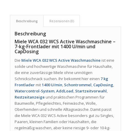
Beschreibung
Rezensionen (0)
Beschreibung
Miele WCA 032 WCS Active Waschmaschine –
7-kg-Frontlader mit 1400 U/min und
CapDosing
Die
Miele WCA 032 WCS Active Waschmaschine
ist eine
solide und hochwertige Waschmaschine für Haushalte,
die eine zuverlässige Miele ohne unnötigen
Schnickschnack suchen. Ihr bekommt hier einen
7 kg
Frontlader
mit
1400 U/min
,
Schontrommel
,
CapDosing
,
Watercontrol-System
,
AddLoad
,
Startzeitvorwahl
,
Restzeitanzeige
und praktischen Programmen für
Baumwolle, Pflegeleichtes, Feinwäsche, Wolle,
Oberhemden und schnelle Alltagswäsche. Damit passt
die Miele WCA 032 WCS Active besonders gut zu Singles,
Paaren, kleinen Familien oder Haushalten, die
regelmäßig waschen, aber keine riesige 9- oder 10-kg-