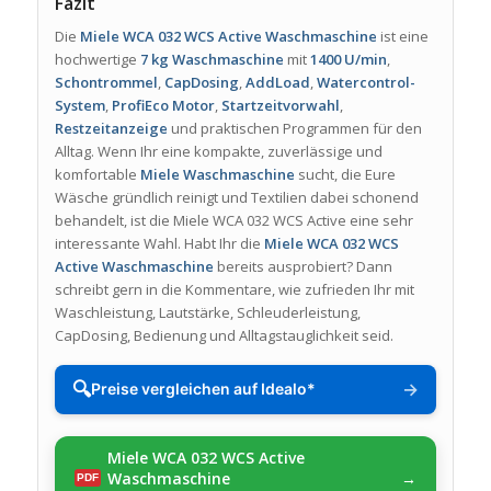
Fazit
Die
Miele WCA 032 WCS Active Waschmaschine
ist eine
hochwertige
7 kg Waschmaschine
mit
1400 U/min
,
Schontrommel
,
CapDosing
,
AddLoad
,
Watercontrol-
System
,
ProfiEco Motor
,
Startzeitvorwahl
,
Restzeitanzeige
und praktischen Programmen für den
Alltag. Wenn Ihr eine kompakte, zuverlässige und
komfortable
Miele Waschmaschine
sucht, die Eure
Wäsche gründlich reinigt und Textilien dabei schonend
behandelt, ist die Miele WCA 032 WCS Active eine sehr
interessante Wahl. Habt Ihr die
Miele WCA 032 WCS
Active Waschmaschine
bereits ausprobiert? Dann
schreibt gern in die Kommentare, wie zufrieden Ihr mit
Waschleistung, Lautstärke, Schleuderleistung,
CapDosing, Bedienung und Alltagstauglichkeit seid.
🔍
→
Preise vergleichen auf Idealo*
Miele WCA 032 WCS Active
Waschmaschine