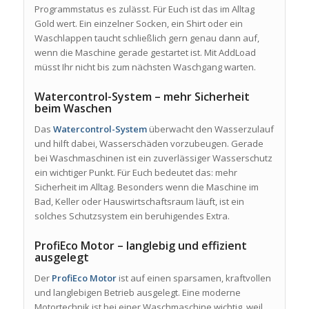
Programmstatus es zulässt. Für Euch ist das im Alltag
Gold wert. Ein einzelner Socken, ein Shirt oder ein
Waschlappen taucht schließlich gern genau dann auf,
wenn die Maschine gerade gestartet ist. Mit AddLoad
müsst Ihr nicht bis zum nächsten Waschgang warten.
Watercontrol-System – mehr Sicherheit
beim Waschen
Das
Watercontrol-System
überwacht den Wasserzulauf
und hilft dabei, Wasserschäden vorzubeugen. Gerade
bei Waschmaschinen ist ein zuverlässiger Wasserschutz
ein wichtiger Punkt. Für Euch bedeutet das: mehr
Sicherheit im Alltag. Besonders wenn die Maschine im
Bad, Keller oder Hauswirtschaftsraum läuft, ist ein
solches Schutzsystem ein beruhigendes Extra.
ProfiEco Motor – langlebig und effizient
ausgelegt
Der
ProfiEco Motor
ist auf einen sparsamen, kraftvollen
und langlebigen Betrieb ausgelegt. Eine moderne
Motortechnik ist bei einer Waschmaschine wichtig, weil