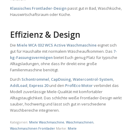
Klassisches Frontlader-Design
passt gut in Bad, Waschküche,
Hauswirtschaftsraum oder Küche.
Effizienz & Design
Die
Miele WCA 032 WCS Active Waschmaschine
eignet sich
gut für Haushalte mit normalem Wäscheaufkommen. Das
7-
kg-Fassungsvermögen
bietet Euch genug Platz für typische
Alltagsladungen, ohne dass Ihr direkt eine große
Familienmaschine benötigt.
Durch
Schontrommel
,
CapDosing
,
Watercontrol-System
,
AddLoad
,
Express 20
und den
ProfiEco Motor
verbindet das
Modell zuverlässige Miele-Qualität mit komfortabler
Alltagstauglichkeit. Das schlichte weiße Frontlader-Design wirkt
sauber, hochwertig und lässt sich gut in verschiedene
Waschbereiche integrieren.
Kategorien:
Miele Waschmaschine
,
Waschmaschinen
,
Waschmaschinen Frontlader
Marke:
Miele