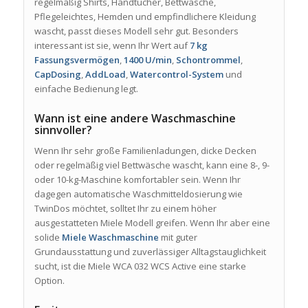
regelmäßig Shirts, Handtücher, Bettwäsche,
Pflegeleichtes, Hemden und empfindlichere Kleidung
wascht, passt dieses Modell sehr gut. Besonders
interessant ist sie, wenn Ihr Wert auf
7 kg
Fassungsvermögen
,
1400 U/min
,
Schontrommel
,
CapDosing
,
AddLoad
,
Watercontrol-System
und
einfache Bedienung legt.
Wann ist eine andere Waschmaschine
sinnvoller?
Wenn Ihr sehr große Familienladungen, dicke Decken
oder regelmäßig viel Bettwäsche wascht, kann eine 8-, 9-
oder 10-kg-Maschine komfortabler sein. Wenn Ihr
dagegen automatische Waschmitteldosierung wie
TwinDos möchtet, solltet Ihr zu einem höher
ausgestatteten Miele Modell greifen. Wenn Ihr aber eine
solide
Miele Waschmaschine
mit guter
Grundausstattung und zuverlässiger Alltagstauglichkeit
sucht, ist die Miele WCA 032 WCS Active eine starke
Option.