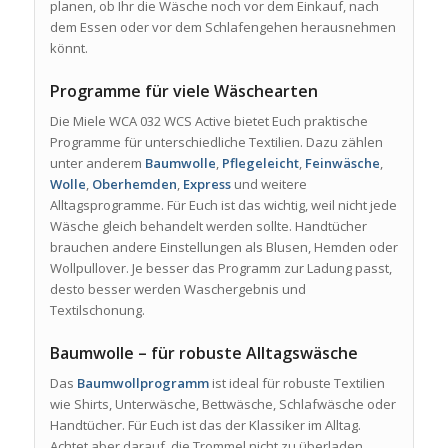
planen, ob Ihr die Wäsche noch vor dem Einkauf, nach
dem Essen oder vor dem Schlafengehen herausnehmen
könnt.
Programme für viele Wäschearten
Die Miele WCA 032 WCS Active bietet Euch praktische
Programme für unterschiedliche Textilien. Dazu zählen
unter anderem
Baumwolle
,
Pflegeleicht
,
Feinwäsche
,
Wolle
,
Oberhemden
,
Express
und weitere
Alltagsprogramme. Für Euch ist das wichtig, weil nicht jede
Wäsche gleich behandelt werden sollte. Handtücher
brauchen andere Einstellungen als Blusen, Hemden oder
Wollpullover. Je besser das Programm zur Ladung passt,
desto besser werden Waschergebnis und
Textilschonung.
Baumwolle – für robuste Alltagswäsche
Das
Baumwollprogramm
ist ideal für robuste Textilien
wie Shirts, Unterwäsche, Bettwäsche, Schlafwäsche oder
Handtücher. Für Euch ist das der Klassiker im Alltag.
Achtet aber darauf, die Trommel nicht zu überladen.