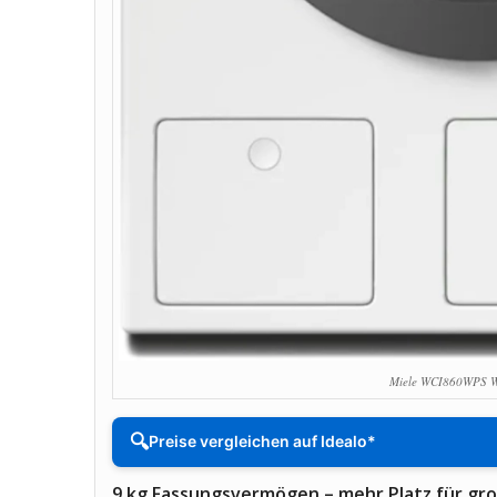
Miele WCI860WPS W
🔍
Preise vergleichen auf Idealo*
9 kg Fassungsvermögen – mehr Platz für gr