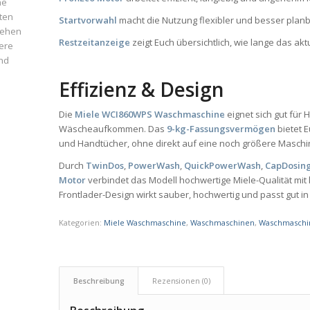
ne
ten
Startvorwahl
macht die Nutzung flexibler und besser planb
iehen
Restzeitanzeige
zeigt Euch übersichtlich, wie lange das ak
ere
und
Effizienz & Design
Die
Miele WCI860WPS Waschmaschine
eignet sich gut für
Wäscheaufkommen. Das
9-kg-Fassungsvermögen
bietet E
und Handtücher, ohne direkt auf eine noch größere Masch
Durch
TwinDos
,
PowerWash
,
QuickPowerWash
,
CapDosin
Motor
verbindet das Modell hochwertige Miele-Qualität mit 
Frontlader-Design wirkt sauber, hochwertig und passt gut 
Kategorien:
Miele Waschmaschine
,
Waschmaschinen
,
Waschmaschin
Beschreibung
Rezensionen (0)