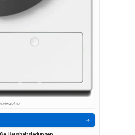
aschmaschine
→
oße Haushaltsladungen