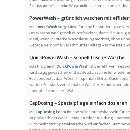
Schuss mehr“ ist beim Waschmittel selten die beste Idee.
PowerWash – gründlich waschen mit effizie
Mit
PowerWash
sorgt Miele für eine besonders gute Ver
Die Wäsche wird gezielt durchfeuchtet, damit die Reinigung
ideal, wenn Ihr starke Waschleistung möchtet, ohne un
Gerade bei normal verschmutzter Alltagswäsche ist Pow
QuickPowerWash – schnell frische Wäsche
Das Programm
QuickPowerWash
ist perfekt, wenn es 
wird zügig gewaschen und ist deutlich schneller wieder 
Euch bedeutet das: Wenn Ihr spontan Shirts, Blusen oder 
warten. Für stark verschmutzte Wäsche, Handtücher ode
aber oft die bessere Wahl.
CapDosing – Spezialpflege einfach dosieren
Mit
CapDosing
könnt Ihr spezielle Portionskapseln für 
ist praktisch bei Wolle, Seide, Outdoor-Kleidung, Spor
Euch heißt das: Spezialwäsche wird einfacher. Statt mi