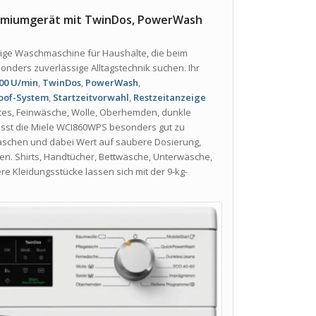
emiumgerät mit TwinDos, PowerWash
tige Waschmaschine für Haushalte, die beim
nders zuverlässige Alltagstechnik suchen. Ihr
00 U/min
,
TwinDos
,
PowerWash
,
oof-System
,
Startzeitvorwahl
,
Restzeitanzeige
tes, Feinwäsche, Wolle, Oberhemden, dunkle
asst die Miele WCI860WPS besonders gut zu
schen und dabei Wert auf saubere Dosierung,
en. Shirts, Handtücher, Bettwäsche, Unterwäsche,
re Kleidungsstücke lassen sich mit der 9-kg-