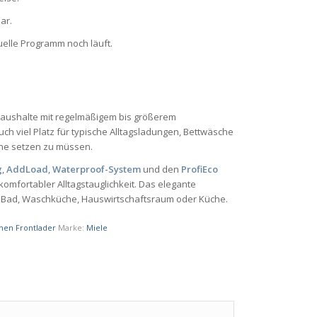
ar.
tuelle Programm noch läuft.
 Haushalte mit regelmäßigem bis größerem
uch viel Platz für typische Alltagsladungen, Bettwäsche
ine setzen zu müssen.
g
,
AddLoad
,
Waterproof-System
und den
ProfiEco
komfortabler Alltagstauglichkeit. Das elegante
in Bad, Waschküche, Hauswirtschaftsraum oder Küche.
en Frontlader
Marke:
Miele