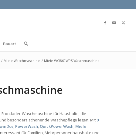
Bauart
/
Miele Waschmaschine
/
Miele WCI860WPS Waschmaschine
schmaschine
e Frontlader-Waschmaschine für Haushalte, die
z und besonders schonende Wäschepflege legen. Mit
9
winDos
,
PowerWash
,
QuickPowerWash
,
Miele
 interessant für Familien, Mehrpersonenhaushalte und