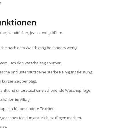
n.
unktionen
sche, Handtücher, Jeans und größere
äsche nach dem Waschgang besonders wenig
htert Euch den Waschalltag spürbar.
äsche und unterstützt eine starke Reinigungsleistung.
 kurzer Zeit benötigt.
sanft und unterstützt eine schonende Wäschepflege.
schäden im Alltag.
kapseln für besondere Textilien.
vergessenes Kleidungsstück hinzufügen möchtet.
eise.