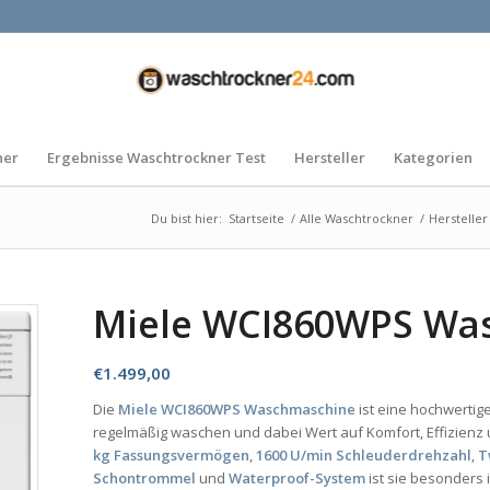
ner
Ergebnisse Waschtrockner Test
Hersteller
Kategorien
Du bist hier:
Startseite
/
Alle Waschtrockner
/
Hersteller
Miele WCI860WPS Wa
€
1.499,00
Die
Miele WCI860WPS Waschmaschine
ist eine hochwertig
regelmäßig waschen und dabei Wert auf Komfort, Effizien
kg Fassungsvermögen
,
1600 U/min Schleuderdrehzahl
,
T
Schontrommel
und
Waterproof-System
ist sie besonders