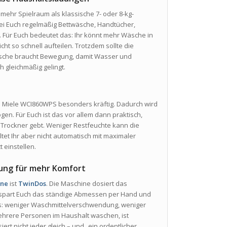
mehr Spielraum als klassische 7- oder 8-kg-
i Euch regelmäßig Bettwäsche, Handtücher,
Für Euch bedeutet das: Ihr könnt mehr Wäsche in
 so schnell aufteilen. Trotzdem sollte die
äsche braucht Bewegung, damit Wasser und
 gleichmäßig gelingt.
e Miele WCI860WPS besonders kräftig. Dadurch wird
n. Für Euch ist das vor allem dann praktisch,
Trockner gebt. Weniger Restfeuchte kann die
ltet Ihr aber nicht automatisch mit maximaler
 einstellen.
ung für mehr Komfort
ine
ist
TwinDos
. Die Maschine dosiert das
spart Euch das ständige Abmessen per Hand und
as: weniger Waschmittelverschwendung, weniger
hrere Personen im Haushalt waschen, ist
iert nicht jeder gleich – und „ein ordentlicher