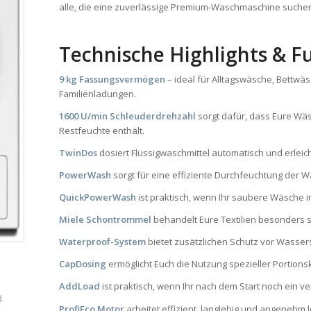
alle, die eine zuverlässige Premium-Waschmaschine suche
Technische Highlights & F
9 kg Fassungsvermögen
– ideal für Alltagswäsche, Bettwä
Familienladungen.
1600 U/min Schleuderdrehzahl
sorgt dafür, dass Eure W
Restfeuchte enthält.
TwinDos
dosiert Flüssigwaschmittel automatisch und erleic
PowerWash
sorgt für eine effiziente Durchfeuchtung der W
QuickPowerWash
ist praktisch, wenn Ihr saubere Wäsche in
Miele Schontrommel
behandelt Eure Textilien besonders 
Waterproof-System
bietet zusätzlichen Schutz vor Wasser
CapDosing
ermöglicht Euch die Nutzung spezieller Portions
AddLoad
ist praktisch, wenn Ihr nach dem Start noch ein 
d
ProfiEco Motor
arbeitet effizient, langlebig und angenehm l