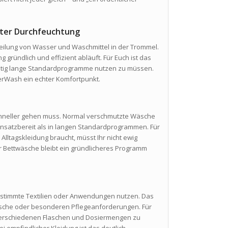
nter Durchfeuchtung
teilung von Wasser und Waschmittel in der Trommel.
 gründlich und effizient abläuft. Für Euch ist das
nötig lange Standardprogramme nutzen zu müssen.
erWash ein echter Komfortpunkt.
schneller gehen muss. Normal verschmutzte Wäsche
einsatzbereit als in langen Standardprogrammen. Für
Alltagskleidung braucht, müsst Ihr nicht ewig
r Bettwäsche bleibt ein gründlicheres Programm
bestimmte Textilien oder Anwendungen nutzen. Das
twäsche oder besonderen Pflegeanforderungen. Für
t verschiedenen Flaschen und Dosiermengen zu