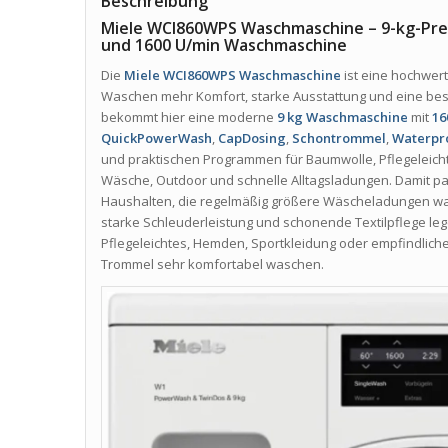
Beschreibung
Miele WCI860WPS Waschmaschine – 9-kg-Pr
und 1600 U/min Waschmaschine
Die
Miele WCI860WPS Waschmaschine
ist eine hochwer
Waschen mehr Komfort, starke Ausstattung und eine beso
bekommt hier eine moderne
9 kg Waschmaschine
mit
16
QuickPowerWash
,
CapDosing
,
Schontrommel
,
Waterpr
und praktischen Programmen für Baumwolle, Pflegeleich
Wäsche, Outdoor und schnelle Alltagsladungen. Damit p
Haushalten, die regelmäßig größere Wäscheladungen wa
starke Schleuderleistung und schonende Textilpflege leg
Pflegeleichtes, Hemden, Sportkleidung oder empfindliche
Trommel sehr komfortabel waschen.