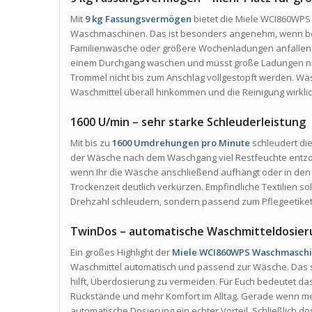
Mit
9 kg Fassungsvermögen
bietet die Miele WCI860WPS 
Waschmaschinen. Das ist besonders angenehm, wenn be
Familienwäsche oder größere Wochenladungen anfallen. 
einem Durchgang waschen und müsst große Ladungen nicht
Trommel nicht bis zum Anschlag vollgestopft werden. W
Waschmittel überall hinkommen und die Reinigung wirklich
1600 U/min – sehr starke Schleuderleistung
Mit bis zu
1600 Umdrehungen pro Minute
schleudert di
der Wäsche nach dem Waschgang viel Restfeuchte entzoge
wenn Ihr die Wäsche anschließend aufhängt oder in den 
Trockenzeit deutlich verkürzen. Empfindliche Textilien sol
Drehzahl schleudern, sondern passend zum Pflegeetikett
TwinDos – automatische Waschmitteldosier
Ein großes Highlight der
Miele WCI860WPS Waschmasch
Waschmittel automatisch und passend zur Wäsche. Das 
hilft, Überdosierung zu vermeiden. Für Euch bedeutet d
Rückstände und mehr Komfort im Alltag. Gerade wenn me
automatische Dosierung ein echter Vorteil. Schließlich dos