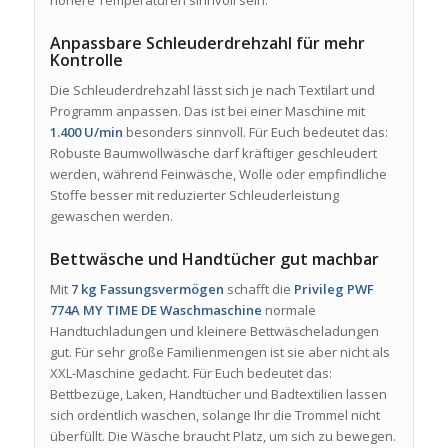
höhere Temperaturen sinnvoll sein.
Anpassbare Schleuderdrehzahl für mehr
Kontrolle
Die Schleuderdrehzahl lässt sich je nach Textilart und
Programm anpassen. Das ist bei einer Maschine mit
1.400 U/min
besonders sinnvoll. Für Euch bedeutet das:
Robuste Baumwollwäsche darf kräftiger geschleudert
werden, während Feinwäsche, Wolle oder empfindliche
Stoffe besser mit reduzierter Schleuderleistung
gewaschen werden.
Bettwäsche und Handtücher gut machbar
Mit
7 kg Fassungsvermögen
schafft die
Privileg PWF
774A MY TIME DE Waschmaschine
normale
Handtuchladungen und kleinere Bettwäscheladungen
gut. Für sehr große Familienmengen ist sie aber nicht als
XXL-Maschine gedacht. Für Euch bedeutet das:
Bettbezüge, Laken, Handtücher und Badtextilien lassen
sich ordentlich waschen, solange Ihr die Trommel nicht
überfüllt. Die Wäsche braucht Platz, um sich zu bewegen.