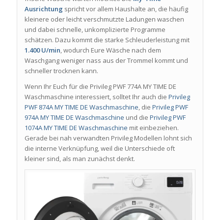
Ausrichtung
spricht vor allem Haushalte an, die häufig
kleinere oder leicht verschmutzte Ladungen waschen
und dabei schnelle, unkomplizierte Programme
schätzen. Dazu kommt die starke Schleuderleistung mit
1.400 U/min
, wodurch Eure Wäsche nach dem
Waschgang weniger nass aus der Trommel kommt und
schneller trocknen kann.
Wenn Ihr Euch für die Privileg PWF 774A MY TIME DE
Waschmaschine interessiert, solltet Ihr auch die
Privileg
PWF 874A MY TIME DE Waschmaschine
, die
Privileg PWF
974A MY TIME DE Waschmaschine
und die
Privileg PWF
1074A MY TIME DE Waschmaschine
mit einbeziehen.
Gerade bei nah verwandten Privileg Modellen lohnt sich
die interne Verknüpfung, weil die Unterschiede oft
kleiner sind, als man zunächst denkt.