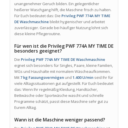
unangenehmer Geruch bilden. Ein gelegentlicher
heißerer Waschgang hilft, die Maschine frisch zu halten.
Für Euch bedeutet das: Die
Privileg PWF 774A MY TIME
DE Waschmaschine
bleibt hygienischer und arbeitet
zuverlässiger. Gerade bei häufiger Nutzung lohnt sich
diese kleine Pflegeroutine.
Für wen ist die Privileg PWF 774A MY TIME DE
besonders geeignet?
Die
Privileg PWF 774A MY TIME DE Waschmaschine
eignet sich besonders für Singles, Paare, kleine Familien,
WGs und Haushalte mit normalem Wäscheaufkommen.
Mit
7 kg Fassungsvermögen
und
1.400 U/min
seid Ihr für
viele Alltagssituationen gut aufgestellt. Für Euch bedeutet
das: Wenn Ihr regelmäßig Kleidung, Handtücher,
Bettwäsche oder Sportwäsche wascht und schnelle
Programme schätzt, passt diese Maschine sehr gut zu
Eurem Alltag.
Wann ist die Maschine weniger passend?