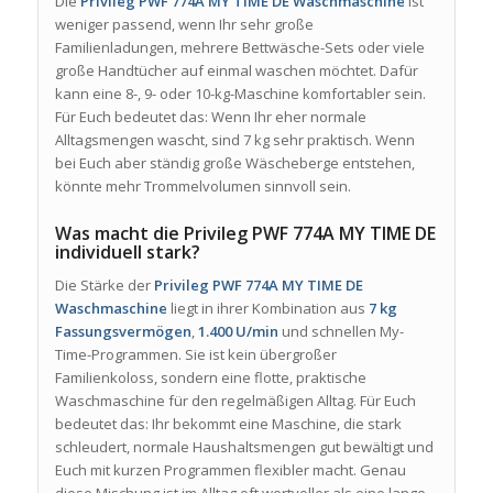
Die
Privileg PWF 774A MY TIME DE Waschmaschine
ist
weniger passend, wenn Ihr sehr große
Familienladungen, mehrere Bettwäsche-Sets oder viele
große Handtücher auf einmal waschen möchtet. Dafür
kann eine 8-, 9- oder 10-kg-Maschine komfortabler sein.
Für Euch bedeutet das: Wenn Ihr eher normale
Alltagsmengen wascht, sind 7 kg sehr praktisch. Wenn
bei Euch aber ständig große Wäscheberge entstehen,
könnte mehr Trommelvolumen sinnvoll sein.
Was macht die Privileg PWF 774A MY TIME DE
individuell stark?
Die Stärke der
Privileg PWF 774A MY TIME DE
Waschmaschine
liegt in ihrer Kombination aus
7 kg
Fassungsvermögen
,
1.400 U/min
und schnellen My-
Time-Programmen. Sie ist kein übergroßer
Familienkoloss, sondern eine flotte, praktische
Waschmaschine für den regelmäßigen Alltag. Für Euch
bedeutet das: Ihr bekommt eine Maschine, die stark
schleudert, normale Haushaltsmengen gut bewältigt und
Euch mit kurzen Programmen flexibler macht. Genau
diese Mischung ist im Alltag oft wertvoller als eine lange