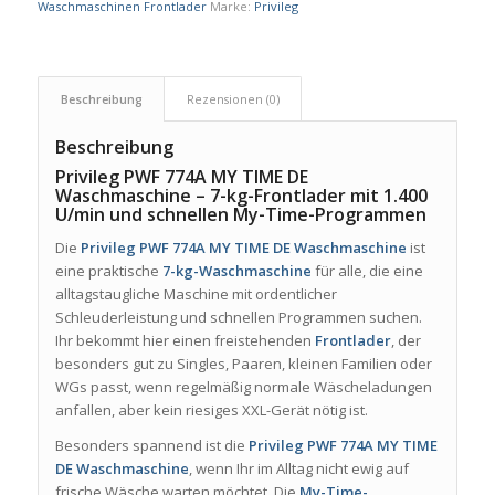
Waschmaschinen Frontlader
Marke:
Privileg
Beschreibung
Rezensionen (0)
Beschreibung
Privileg PWF 774A MY TIME DE
Waschmaschine – 7-kg-Frontlader mit 1.400
U/min und schnellen My-Time-Programmen
Die
Privileg PWF 774A MY TIME DE Waschmaschine
ist
eine praktische
7-kg-Waschmaschine
für alle, die eine
alltagstaugliche Maschine mit ordentlicher
Schleuderleistung und schnellen Programmen suchen.
Ihr bekommt hier einen freistehenden
Frontlader
, der
besonders gut zu Singles, Paaren, kleinen Familien oder
WGs passt, wenn regelmäßig normale Wäscheladungen
anfallen, aber kein riesiges XXL-Gerät nötig ist.
Besonders spannend ist die
Privileg PWF 774A MY TIME
DE Waschmaschine
, wenn Ihr im Alltag nicht ewig auf
frische Wäsche warten möchtet. Die
My-Time-