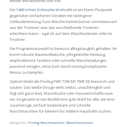
wieder einsatzbereit sein soll.
Die
1400 U/min Schleuderdrehzahl
ist ein klarer Pluspunkt
gegenüber einfacheren Geräten mit niedrigerer
Schleuderleistung. Eure Wäsche kommt besser vorentwässert
aus der Trommel, was das anschließende Trocknen
erleichtern kann – egal ob auf dem Wäscheständer oder im
Trockner.
Die Programmauswahl ist bewusst alltagstauglich gehalten. Ihr
könnt robuste Baumwollwäsche, pflegeleichte Kleidung,
empfindlichere Textilien oder schnelle Wäscheladungen
passend reinigen, ohne Euch durch unnötig komplizierte
Menüs zu kämpfen.
Optisch bleibt die Privileg PWF 774A MY TIME DE klassisch und
sauber. Das weiße Design wirkt zeitlos, unaufdringlich und
fügt sich gut in Bad, Waschküche oder Hauswirtschaftsraum
ein. Insgesamt ist das Modell eine gute Wahl für alle, die eine
zuverlässige, einfach bedienbare und schnelle
Waschmaschine für kleinere bis mittlere Haushalte suchen.
Kategorien:
Privileg Waschmaschine
,
Waschmaschinen
,