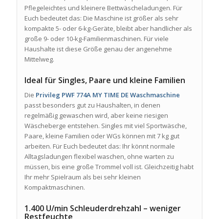
Pflegeleichtes und kleinere Bettwäscheladungen. Für
Euch bedeutet das: Die Maschine ist größer als sehr
kompakte 5- oder 6-kg-Geräte, bleibt aber handlicher als
große 9- oder 10-kg-Familienmaschinen. Für viele
Haushalte ist diese Größe genau der angenehme
Mittelweg.
Ideal für Singles, Paare und kleine Familien
Die
Privileg PWF 774A MY TIME DE Waschmaschine
passt besonders gut zu Haushalten, in denen
regelmäßig gewaschen wird, aber keine riesigen
Wäscheberge entstehen. Singles mit viel Sportwäsche,
Paare, kleine Familien oder WGs können mit 7 kg gut
arbeiten. Für Euch bedeutet das: Ihr könnt normale
Alltagsladungen flexibel waschen, ohne warten zu
müssen, bis eine große Trommel voll ist. Gleichzeitig habt
Ihr mehr Spielraum als bei sehr kleinen
Kompaktmaschinen.
1.400 U/min Schleuderdrehzahl – weniger
Restfeuchte