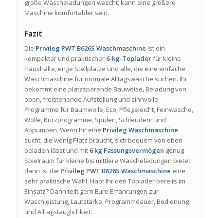
große Wäscheladungen wascht, kann eine größere
Maschine komfortabler sein.
Fazit
Die
Privileg PWT B626S Waschmaschine
ist ein
kompakter und praktischer
6-kg-Toplader
für kleine
Haushalte, enge Stellplätze und alle, die eine einfache
Waschmaschine für normale Alltagswäsche suchen. Ihr
bekommt eine platzsparende Bauweise, Beladung von
oben, freistehende Aufstellung und sinnvolle
Programme für Baumwolle, Eco, Pflegeleicht, Feinwäsche,
Wolle, Kurzprogramme, Spülen, Schleudern und
Abpumpen. Wenn Ihr eine
Privileg Waschmaschine
sucht, die wenig Platz braucht, sich bequem von oben
beladen lässt und mit
6 kg Fassungsvermögen
genug
Spielraum für kleine bis mittlere Wäscheladungen bietet,
dann ist die
Privileg PWT B626S Waschmaschine
eine
sehr praktische Wahl. Habt Ihr den Toplader bereits im
Einsatz? Dann teilt gern Eure Erfahrungen zur
Waschleistung, Lautstärke, Programmdauer, Bedienung
und Alltagstauglichkeit.