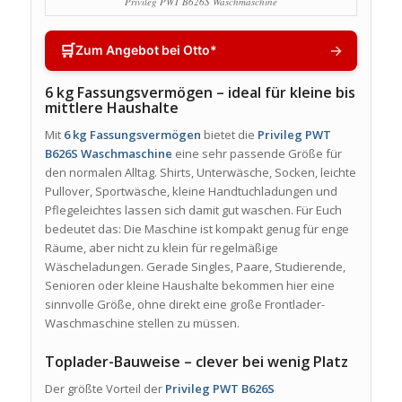
Privileg PWT B626S Waschmaschine
🛒
→
Zum Angebot bei Otto*
6 kg Fassungsvermögen – ideal für kleine bis
mittlere Haushalte
Mit
6 kg Fassungsvermögen
bietet die
Privileg PWT
B626S Waschmaschine
eine sehr passende Größe für
den normalen Alltag. Shirts, Unterwäsche, Socken, leichte
Pullover, Sportwäsche, kleine Handtuchladungen und
Pflegeleichtes lassen sich damit gut waschen. Für Euch
bedeutet das: Die Maschine ist kompakt genug für enge
Räume, aber nicht zu klein für regelmäßige
Wäscheladungen. Gerade Singles, Paare, Studierende,
Senioren oder kleine Haushalte bekommen hier eine
sinnvolle Größe, ohne direkt eine große Frontlader-
Waschmaschine stellen zu müssen.
Toplader-Bauweise – clever bei wenig Platz
Der größte Vorteil der
Privileg PWT B626S