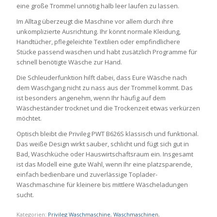
eine große Trommel unnötig halb leer laufen zu lassen.
Im Alltag überzeugt die Maschine vor allem durch ihre
unkomplizierte Ausrichtung. Ihr könnt normale Kleidung,
Handtücher, pflegeleichte Textilien oder empfindlichere
Stücke passend waschen und habt zusätzlich Programme für
schnell benötigte Wäsche zur Hand.
Die Schleuderfunktion hilft dabei, dass Eure Wäsche nach
dem Waschgang nicht zu nass aus der Trommel kommt. Das
ist besonders angenehm, wenn Ihr häufig auf dem
Wäscheständer trocknet und die Trockenzeit etwas verkürzen
möchtet.
Optisch bleibt die Privileg PWT B626S klassisch und funktional.
Das weiße Design wirkt sauber, schlicht und fügt sich gut in
Bad, Waschküche oder Hauswirtschaftsraum ein. Insgesamt
ist das Modell eine gute Wahl, wenn Ihr eine platzsparende,
einfach bedienbare und zuverlässige Toplader-
Waschmaschine für kleinere bis mittlere Wäscheladungen
sucht.
Kategorien:
Privileg Waschmaschine
,
Waschmaschinen
,