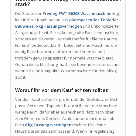
stark?
Die Stärke der
Privileg PWT B626S Waschmaschine
liegt
klar in ihrer Kombination aus
platzsparender Toplader-
Bauweise
,
6 kg Fassungsvermögen
und unkomplizierter
Alltagstauglichkeit. Sie ist keine große Familienmaschine,
sondern ein cleverer Haushaltshelfer für kleine Räume.
Für Euch bedeutet das: Ihr bekommt eine Maschine, die
wenig Platz braucht, einfach zu bedienen ist und
trotzdem genug Kapazität für normale Wäsche bietet.
Genau diese Mischung macht sie besonders interessant,
wenn Ihr eine kompakte Waschmaschine für den Alltag
sucht.
Worauf Ihr vor dem Kauf achten solltet
Vor dem Kauf solltet Ihr prüfen, ob der Stellplatz wirklich
passt. Bei einem Toplader braucht Ihr vor der Maschine
wenig Raum, dafür aber ausreichend Platz nach oben
zum Öffnen des Deckels. Achtet außerdem darauf, ob
Euch
6 kg Fassungsvermögen
reichen. Für kleine
Haushalte ist das sehr passend. Wenn Ihr regelmäßig