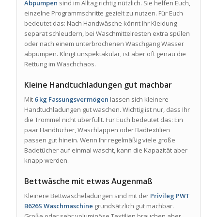
Abpumpen
sind im Alltag richtig nützlich. Sie helfen Euch,
einzelne Programmschritte gezielt zu nutzen. Für Euch
bedeutet das: Nach Handwäsche könnt Ihr Kleidung
separat schleudern, bei Waschmittelresten extra spülen
oder nach einem unterbrochenen Waschgang Wasser
abpumpen. Klingt unspektakulär, ist aber oft genau die
Rettung im Waschchaos.
Kleine Handtuchladungen gut machbar
Mit
6 kg Fassungsvermögen
lassen sich kleinere
Handtuchladungen gut waschen. Wichtig ist nur, dass Ihr
die Trommel nicht überfüllt. Für Euch bedeutet das: Ein
paar Handtücher, Waschlappen oder Badtextilien
passen gut hinein. Wenn Ihr regelmäßig viele große
Badetücher auf einmal wascht, kann die Kapazität aber
knapp werden.
Bettwäsche mit etwas Augenmaß
Kleinere Bettwäscheladungen sind mit der
Privileg PWT
B626S Waschmaschine
grundsätzlich gut machbar.
Große oder sehr voluminöse Textilien brauchen aber