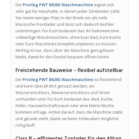
Die
Privileg PWT B626S Waschmaschine
eignet sich
sehr gut für Haushalte, in denen jeder Zentimeter zählt.
Sie nimmt weniger Platz in der Breite ein als viele
klassische Frontlader und lässt sich dadurch leichter
unterbringen. Für Euch bedeutet das: Ihr bekommt eine
vollwertige Waschmaschine, ohne Euer Bad, Eure Küche
oder Eure Waschecke komplett umplanen zu müssen.
Wichtig ist nur, dass über der Maschine genug Raum
bleibt, damit Ihr den Deckel bequem öffnen könnt.
Freistehende Bauweise – flexibel aufstellbar
Die
Privileg PWT B626S Waschmaschine
ist freistehend
und kann überall dort genutzt werden, wo
Wasseranschluss, Abwasseranschluss und Strom
vorhanden sind. Für Euch bedeutet das: Bad, Küche,
Keller, Hauswirtschaftsraum oder eine kleine Nische
kommen infrage. Achtet darauf, dass die Maschine stabil
und gerade steht, damit sie beim Schleudern möglichst
ruhig läuft.
Class B – effizienter Toplader für den Alltag