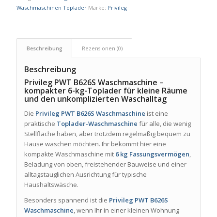
Waschmaschinen Toplader
Marke:
Privileg
Beschreibung
Rezensionen (0)
Beschreibung
Privileg PWT B626S Waschmaschine –
kompakter 6-kg-Toplader für kleine Räume
und den unkomplizierten Waschalltag
Die
Privileg PWT B626S Waschmaschine
ist eine
praktische
Toplader-Waschmaschine
für alle, die wenig
Stellfläche haben, aber trotzdem regelmäßig bequem zu
Hause waschen möchten. Ihr bekommt hier eine
kompakte Waschmaschine mit
6 kg Fassungsvermögen
,
Beladung von oben, freistehender Bauweise und einer
alltagstauglichen Ausrichtung für typische
Haushaltswäsche.
Besonders spannend ist die
Privileg PWT B626S
Waschmaschine
, wenn Ihr in einer kleinen Wohnung