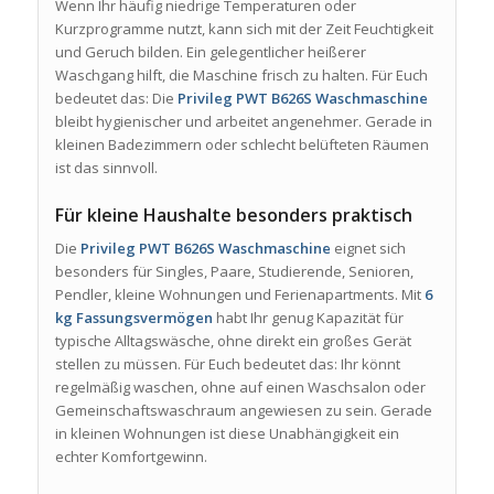
Wenn Ihr häufig niedrige Temperaturen oder
Kurzprogramme nutzt, kann sich mit der Zeit Feuchtigkeit
und Geruch bilden. Ein gelegentlicher heißerer
Waschgang hilft, die Maschine frisch zu halten. Für Euch
bedeutet das: Die
Privileg PWT B626S Waschmaschine
bleibt hygienischer und arbeitet angenehmer. Gerade in
kleinen Badezimmern oder schlecht belüfteten Räumen
ist das sinnvoll.
Für kleine Haushalte besonders praktisch
Die
Privileg PWT B626S Waschmaschine
eignet sich
besonders für Singles, Paare, Studierende, Senioren,
Pendler, kleine Wohnungen und Ferienapartments. Mit
6
kg Fassungsvermögen
habt Ihr genug Kapazität für
typische Alltagswäsche, ohne direkt ein großes Gerät
stellen zu müssen. Für Euch bedeutet das: Ihr könnt
regelmäßig waschen, ohne auf einen Waschsalon oder
Gemeinschaftswaschraum angewiesen zu sein. Gerade
in kleinen Wohnungen ist diese Unabhängigkeit ein
echter Komfortgewinn.