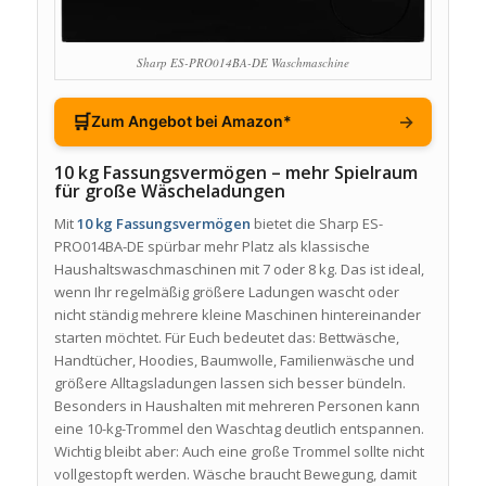
Sharp ES-PRO014BA-DE Waschmaschine
🛒
→
Zum Angebot bei Amazon*
10 kg Fassungsvermögen – mehr Spielraum
für große Wäscheladungen
Mit
10 kg Fassungsvermögen
bietet die Sharp ES-
PRO014BA-DE spürbar mehr Platz als klassische
Haushaltswaschmaschinen mit 7 oder 8 kg. Das ist ideal,
wenn Ihr regelmäßig größere Ladungen wascht oder
nicht ständig mehrere kleine Maschinen hintereinander
starten möchtet. Für Euch bedeutet das: Bettwäsche,
Handtücher, Hoodies, Baumwolle, Familienwäsche und
größere Alltagsladungen lassen sich besser bündeln.
Besonders in Haushalten mit mehreren Personen kann
eine 10-kg-Trommel den Waschtag deutlich entspannen.
Wichtig bleibt aber: Auch eine große Trommel sollte nicht
vollgestopft werden. Wäsche braucht Bewegung, damit