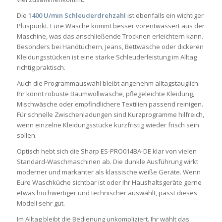
Die
1400 U/min Schleuderdrehzahl
ist ebenfalls ein wichtiger
Pluspunkt. Eure Wäsche kommt besser vorentwässert aus der
Maschine, was das anschließende Trocknen erleichtern kann.
Besonders bei Handtüchern, Jeans, Bettwäsche oder dickeren
Kleidungsstücken ist eine starke Schleuderleistung im Alltag
richtig praktisch.
Auch die Programmauswahl bleibt angenehm alltagstauglich.
Ihr könnt robuste Baumwollwäsche, pflegeleichte Kleidung,
Mischwäsche oder empfindlichere Textilien passend reinigen.
Für schnelle Zwischenladungen sind Kurzprogramme hilfreich,
wenn einzelne Kleidungsstücke kurzfristig wieder frisch sein
sollen.
Optisch hebt sich die Sharp ES-PRO014BA-DE klar von vielen
Standard-Waschmaschinen ab. Die dunkle Ausführung wirkt
moderner und markanter als klassische weiße Geräte. Wenn
Eure Waschküche sichtbar ist oder Ihr Haushaltsgeräte gerne
etwas hochwertiger und technischer auswählt, passt dieses
Modell sehr gut.
Im Alltag bleibt die Bedienung unkompliziert. Ihr wählt das