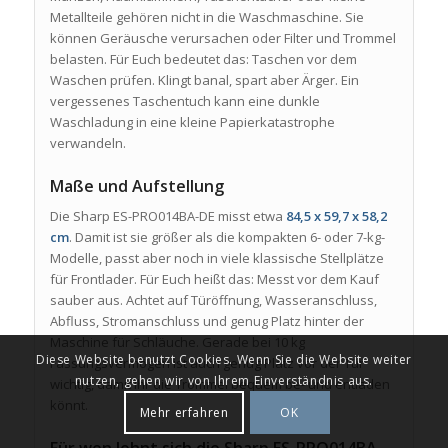
Metallteile gehören nicht in die Waschmaschine. Sie
können Geräusche verursachen oder Filter und Trommel
belasten. Für Euch bedeutet das: Taschen vor dem
Waschen prüfen. Klingt banal, spart aber Ärger. Ein
vergessenes Taschentuch kann eine dunkle
Waschladung in eine kleine Papierkatastrophe
verwandeln.
Maße und Aufstellung
Die Sharp ES-PRO014BA-DE misst etwa
84,5 x 59,7 x 58,2
cm
. Damit ist sie größer als die kompakten 6- oder 7-kg-
Modelle, passt aber noch in viele klassische Stellplätze
für Frontlader. Für Euch heißt das: Messt vor dem Kauf
sauber aus. Achtet auf Türöffnung, Wasseranschluss,
Abfluss, Stromanschluss und genug Platz hinter der
Maschine für Schläuche. Gerade bei 10 kg
Diese Website benutzt Cookies. Wenn Sie die Website weiter
Fassungsvermögen ist auch genug Platz vor der Tür
nutzen, gehen wir von Ihrem Einverständnis aus.
wichtig, damit Ihr die Trommel bequem be- und entladen
könnt.
Mehr erfahren
OK
Für wen lohnt sich die Sharp ES-PRO014BA-