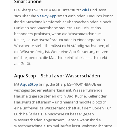
Smartphone
Die Sharp ES-PRO014BA-DE unterstützt
WiFi
und lässt
sich über die
VeeZy App
smart einbinden. Dadurch könnt
Ihr die Maschine komfortabler überwachen oder je nach
Funktion per Smartphone steuern. Für Euch ist das
besonders praktisch, wenn die Waschmaschine im
Keller, Hauswirtschaftsraum oder in einer separaten
Waschecke steht. Ihr müsst nicht ständig nachsehen, ob
die Wäsche fertig ist. Wer keine App-Steuerung nutzen
möchte, bedient die Maschine einfach klassisch direkt
am Gerät.
AquaStop – Schutz vor Wasserschäden
Mit
AquaStop
bringt die Sharp ES-PRO014BA-DE ein
wichtiges Sicherheitsmerkmal mit. Wasserführende
Haushaltsgeräte stehen oft in Bad, Küche, Keller oder
Hauswirtschaftsraum – und niemand möchte plötzlich
eine unfreiwillige Wasserlandschaft auf dem Boden. Für
Euch heißt das: Die Maschine ist besser gegen
Wasserschäden abgesichert. Gerade wenn Ihr die
Waschmaschine auch mal laufen lasst, während Ihr nicht