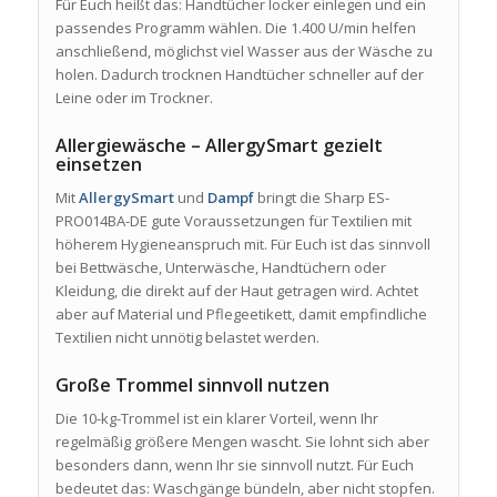
Für Euch heißt das: Handtücher locker einlegen und ein
passendes Programm wählen. Die 1.400 U/min helfen
anschließend, möglichst viel Wasser aus der Wäsche zu
holen. Dadurch trocknen Handtücher schneller auf der
Leine oder im Trockner.
Allergiewäsche – AllergySmart gezielt
einsetzen
Mit
AllergySmart
und
Dampf
bringt die Sharp ES-
PRO014BA-DE gute Voraussetzungen für Textilien mit
höherem Hygieneanspruch mit. Für Euch ist das sinnvoll
bei Bettwäsche, Unterwäsche, Handtüchern oder
Kleidung, die direkt auf der Haut getragen wird. Achtet
aber auf Material und Pflegeetikett, damit empfindliche
Textilien nicht unnötig belastet werden.
Große Trommel sinnvoll nutzen
Die 10-kg-Trommel ist ein klarer Vorteil, wenn Ihr
regelmäßig größere Mengen wascht. Sie lohnt sich aber
besonders dann, wenn Ihr sie sinnvoll nutzt. Für Euch
bedeutet das: Waschgänge bündeln, aber nicht stopfen.