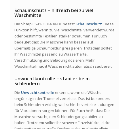
Schaumschutz – hilfreich bei zu viel
Waschmittel
Die Sharp ES-PRO014BA-DE besitzt
Schaumschutz
. Diese
Funktion hilft, wenn zu viel Waschmittel verwendet wurde
oder bestimmte Textilien stärker schäumen. Für Euch
bedeutet das: Die Maschine kann besser auf
übermäßige Schaumbildung reagieren. Trotzdem solltet
Ihr Waschmittel passend zu Wasserhärte,
Verschmutzung und Beladung dosieren. Mehr
Waschmittel macht Wäsche nicht automatisch sauberer.
Unwuchtkontrolle – stabiler beim
Schleudern
Die
Unwuchtkontrolle
erkennt, wenn die Wäsche
ungünstig in der Trommel verteilt ist. Das ist besonders
beim Schleudern wichtig, weil schlecht verteilte Ladungen
für Vibrationen sorgen können. Für Euch heißt das: Die
Maschine versucht, den Schleudergang stabiler zu
halten. Trotzdem solltet Ihr schwere Einzelstücke, dicke
Badematten oder große Decken nicht ungünstig allein