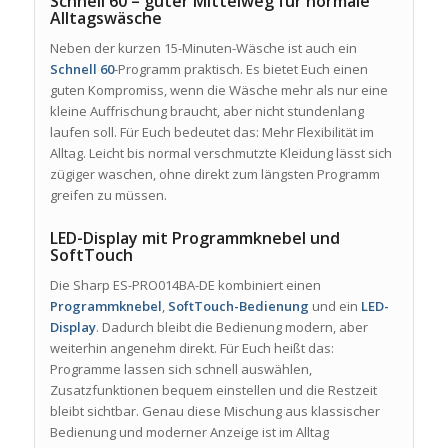
Schnell 60 – guter Mittelweg für normale
Alltagswäsche
Neben der kurzen 15-Minuten-Wäsche ist auch ein
Schnell 60
-Programm praktisch. Es bietet Euch einen
guten Kompromiss, wenn die Wäsche mehr als nur eine
kleine Auffrischung braucht, aber nicht stundenlang
laufen soll. Für Euch bedeutet das: Mehr Flexibilität im
Alltag. Leicht bis normal verschmutzte Kleidung lässt sich
zügiger waschen, ohne direkt zum längsten Programm
greifen zu müssen.
LED-Display mit Programmknebel und
SoftTouch
Die Sharp ES-PRO014BA-DE kombiniert einen
Programmknebel
,
SoftTouch-Bedienung
und ein
LED-
Display
. Dadurch bleibt die Bedienung modern, aber
weiterhin angenehm direkt. Für Euch heißt das:
Programme lassen sich schnell auswählen,
Zusatzfunktionen bequem einstellen und die Restzeit
bleibt sichtbar. Genau diese Mischung aus klassischer
Bedienung und moderner Anzeige ist im Alltag