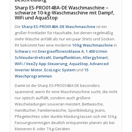
Sharp ES-PRO014BA-DE Waschmaschine –
schwarze 10-kg-Waschmaschine mit Dampf,
WiFi und AquaStop
Die
Sharp ES-PRO014BA-DE Waschmaschine
ist ein
großer Frontlader für Haushalte, bei denen regelmäßig
mehr Wäsche anfällt als nur ein paar Shirts und Socken.
Ihr bekommt hier eine moderne
10 kg Waschmaschine
in
Schwarz
mit
Energieeffizienzklasse A
,
1.400 U/min
Schleuderdrehzahl
,
Dampffunktion
,
AllergySmart
,
WiFi / VeeZy App-Steuerung
,
AquaStop
,
Advanced
Inverter Motor
,
EcoLogic System
und
15
Waschprogrammen
.
Damit ist die Sharp ES-PRO014BA-DE besonders
spannend, wenn Ihr eine Waschmaschine sucht, die nicht
nur optisch auffällt, sondern auch größere
Wäscheladungen souverän meistert. Bettwäsche,
Handtücher, Familienwäsche, Sportkleidung, Jeans,
Pflegeleichtes oder dunkle Kleidung lassen sich mit 10 kg
Fassungsvermögen deutlich entspannter planen als bei
kleineren 6- oder 7-kg-Geräten.