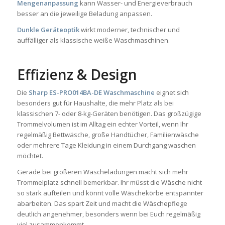
Mengenanpassung
kann Wasser- und Energieverbrauch
besser an die jeweilige Beladung anpassen.
Dunkle Geräteoptik
wirkt moderner, technischer und
auffälliger als klassische weiße Waschmaschinen.
Effizienz & Design
Die
Sharp ES-PRO014BA-DE Waschmaschine
eignet sich
besonders gut für Haushalte, die mehr Platz als bei
klassischen 7- oder 8-kg-Geräten benötigen. Das großzügige
Trommelvolumen ist im Alltag ein echter Vorteil, wenn Ihr
regelmäßig Bettwäsche, große Handtücher, Familienwäsche
oder mehrere Tage Kleidung in einem Durchgang waschen
möchtet.
Gerade bei größeren Wäscheladungen macht sich mehr
Trommelplatz schnell bemerkbar. Ihr müsst die Wäsche nicht
so stark aufteilen und könnt volle Wäschekörbe entspannter
abarbeiten. Das spart Zeit und macht die Wäschepflege
deutlich angenehmer, besonders wenn bei Euch regelmäßig
viel zusammenkommt.