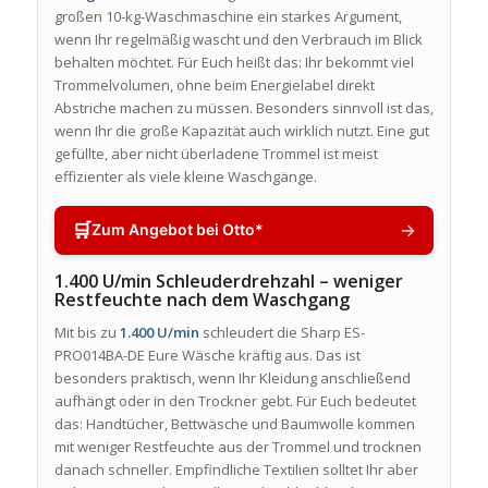
großen 10-kg-Waschmaschine ein starkes Argument,
wenn Ihr regelmäßig wascht und den Verbrauch im Blick
behalten möchtet. Für Euch heißt das: Ihr bekommt viel
Trommelvolumen, ohne beim Energielabel direkt
Abstriche machen zu müssen. Besonders sinnvoll ist das,
wenn Ihr die große Kapazität auch wirklich nutzt. Eine gut
gefüllte, aber nicht überladene Trommel ist meist
effizienter als viele kleine Waschgänge.
🛒
→
Zum Angebot bei Otto*
1.400 U/min Schleuderdrehzahl – weniger
Restfeuchte nach dem Waschgang
Mit bis zu
1.400 U/min
schleudert die Sharp ES-
PRO014BA-DE Eure Wäsche kräftig aus. Das ist
besonders praktisch, wenn Ihr Kleidung anschließend
aufhängt oder in den Trockner gebt. Für Euch bedeutet
das: Handtücher, Bettwäsche und Baumwolle kommen
mit weniger Restfeuchte aus der Trommel und trocknen
danach schneller. Empfindliche Textilien solltet Ihr aber