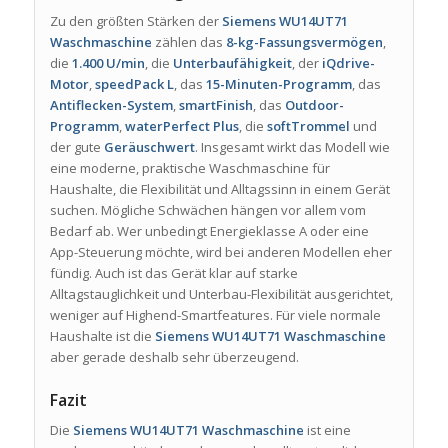
Zu den größten Stärken der
Siemens WU14UT71
Waschmaschine
zählen das
8-kg-Fassungsvermögen
,
die
1.400 U/min
, die
Unterbaufähigkeit
, der
iQdrive-
Motor
,
speedPack L
, das
15-Minuten-Programm
, das
Antiflecken-System
,
smartFinish
, das
Outdoor-
Programm
,
waterPerfect Plus
, die
softTrommel
und
der gute
Geräuschwert
. Insgesamt wirkt das Modell wie
eine moderne, praktische Waschmaschine für
Haushalte, die Flexibilität und Alltagssinn in einem Gerät
suchen. Mögliche Schwächen hängen vor allem vom
Bedarf ab. Wer unbedingt Energieklasse A oder eine
App-Steuerung möchte, wird bei anderen Modellen eher
fündig. Auch ist das Gerät klar auf starke
Alltagstauglichkeit und Unterbau-Flexibilität ausgerichtet,
weniger auf Highend-Smartfeatures. Für viele normale
Haushalte ist die
Siemens WU14UT71 Waschmaschine
aber gerade deshalb sehr überzeugend.
Fazit
Die
Siemens WU14UT71 Waschmaschine
ist eine