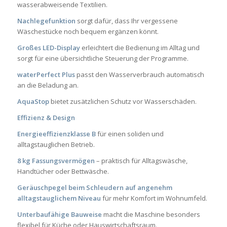
wasserabweisende Textilien.
Nachlegefunktion
sorgt dafür, dass Ihr vergessene
Wäschestücke noch bequem ergänzen könnt.
Großes LED-Display
erleichtert die Bedienung im Alltag und
sorgt für eine übersichtliche Steuerung der Programme.
waterPerfect Plus
passt den Wasserverbrauch automatisch
an die Beladung an.
AquaStop
bietet zusätzlichen Schutz vor Wasserschäden.
Effizienz & Design
Energieeffizienzklasse B
für einen soliden und
alltagstauglichen Betrieb.
8 kg Fassungsvermögen
– praktisch für Alltagswäsche,
Handtücher oder Bettwäsche.
Geräuschpegel beim Schleudern auf angenehm
alltagstauglichem Niveau
für mehr Komfort im Wohnumfeld.
Unterbaufähige Bauweise
macht die Maschine besonders
flexibel für Küche oder Hauswirtschaftsraum.