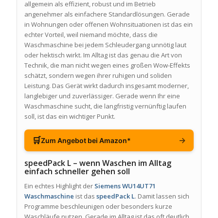
allgemein als effizient, robust und im Betrieb
angenehmer als einfachere Standardlösungen. Gerade
in Wohnungen oder offenen Wohnsituationen ist das ein
echter Vorteil, weil niemand möchte, dass die
Waschmaschine bei jedem Schleudergang unnötig laut
oder hektisch wirkt. Im Alltag ist das genau die Art von
Technik, die man nicht wegen eines großen Wow-Effekts
schätzt, sondern wegen ihrer ruhigen und soliden
Leistung. Das Gerät wirkt dadurch insgesamt moderner,
langlebiger und zuverlässiger. Gerade wenn Ihr eine
Waschmaschine sucht, die langfristig vernünftig laufen
soll, ist das ein wichtiger Punkt.
🛒
→
Zum Angebot bei Amazon*
speedPack L – wenn Waschen im Alltag
einfach schneller gehen soll
Ein echtes Highlight der
Siemens WU14UT71
Waschmaschine
ist das
speedPack L
. Damit lassen sich
Programme beschleunigen oder besonders kurze
Waschläufe nutzen. Gerade im Alltag ist das oft deutlich