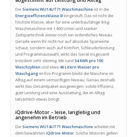
abgestimmt auf Leistung und Alltag
Die
Siemens WU14UT71 Waschmaschine
ist in die
Energieeffizienzklasse B
eingestuft. Das ist nicht die
höchste Klasse, aber für eine unterbaufähige 8-kg-
Waschmaschine mit 1.400 U/min und starker
Zeitspartechnik immer noch ein ordentliches Niveau.
Gerade wenn Ihr nicht nur auf absolute Sparwerte
schaut, sondern auch auf Komfort, Schleuderleistung
und Programmauswahl, wirkt das Gerät insgesamt
trotzdem sehr stimmig. Mit rund
54 kWh pro 100
Waschzyklen
und etwa
46 Litern Wasser pro
Waschgang
im Eco-Programm bleibt die Maschine im
Alltag auf einem vernünftigen Niveau. Genau deshalb
wirkt das Gesamtpaket ausgewogen: solide Effizienz,
gute Leistung und eine Ausstattung, die im Alltag
tatsächlich etwas bringt.
iQdrive-Motor – leise, langlebig und
angenehm im Betrieb
Die
Siemens WU14UT71 Waschmaschine
arbeitet mit
dem bewährten
iQdrive-Motor
. Solche Motoren gelten