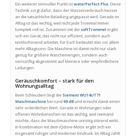
Ein weiterer sinnvoller Punkt ist
waterPerfect Plus
. Diese
Technik sorgt dafür, dass der Wasserverbrauch besser
an die tatsächliche Beladung angepasst wird. Gerade im
Alltag ist das wichtig, weil nicht jede Trommel immer
komplett voll ist. Zusammen mit der
softTrommel
ergibt
sich ein Gerät, das nicht nur effizient, sondern auch
textilschonend arbeitet. Für Euch bedeutet das vor allem
mehr Alltagssinn. Die Maschine ist damit nicht nur stark
genug für größere Wäschemengen, sondern auch
vernünftig abgestimmt auf kleinere oder empfindlichere
Ladungen.
Geräuschkomfort – stark für den
Wohnungsalltag
Beim Schleudern liegt die
Siemens WU14UT71
Waschmaschine
bei rund
69 dB
und erreicht damit einen
sehr ordentlichen Wert. Gerade in Wohnungen oder
offenen Wohnbereichen ist das wichtig, weil niemand
möchte, dass die Waschmaschine unnötig störend wirkt.
In Kombination mit dem iQdrive-Motor ergibt sich ein
insgesamt ruhiger und moderner Eindruck. Im Alltag zählt