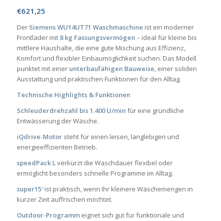
€
621,25
Der
Siemens WU14UT71 Waschmaschine
ist ein moderner
Frontlader mit
8 kg Fassungsvermögen
– ideal für kleine bis
mittlere Haushalte, die eine gute Mischung aus Effizienz,
Komfort und flexibler Einbaumöglichkeit suchen. Das Modell
punktet mit einer
unterbaufähigen Bauweise
, einer soliden
Ausstattung und praktischen Funktionen für den Alltag.
Technische Highlights & Funktionen
Schleuderdrehzahl bis 1.400 U/min
für eine gründliche
Entwässerung der Wäsche.
iQdrive-Motor
steht für einen leisen, langlebigen und
energieeffizienten Betrieb.
speedPack L
verkürzt die Waschdauer flexibel oder
ermöglicht besonders schnelle Programme im Alltag.
super15′
ist praktisch, wenn Ihr kleinere Wäschemengen in
kurzer Zeit auffrischen möchtet.
Outdoor-Programm
eignet sich gut für funktionale und