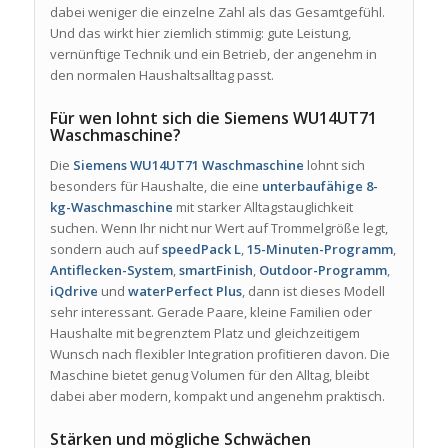
dabei weniger die einzelne Zahl als das Gesamtgefühl.
Und das wirkt hier ziemlich stimmig: gute Leistung,
vernünftige Technik und ein Betrieb, der angenehm in
den normalen Haushaltsalltag passt.
Für wen lohnt sich die Siemens WU14UT71
Waschmaschine?
Die
Siemens WU14UT71 Waschmaschine
lohnt sich
besonders für Haushalte, die eine
unterbaufähige 8-
kg-Waschmaschine
mit starker Alltagstauglichkeit
suchen. Wenn Ihr nicht nur Wert auf Trommelgröße legt,
sondern auch auf
speedPack L
,
15-Minuten-Programm
,
Antiflecken-System
,
smartFinish
,
Outdoor-Programm
,
iQdrive
und
waterPerfect Plus
, dann ist dieses Modell
sehr interessant. Gerade Paare, kleine Familien oder
Haushalte mit begrenztem Platz und gleichzeitigem
Wunsch nach flexibler Integration profitieren davon. Die
Maschine bietet genug Volumen für den Alltag, bleibt
dabei aber modern, kompakt und angenehm praktisch.
Stärken und mögliche Schwächen