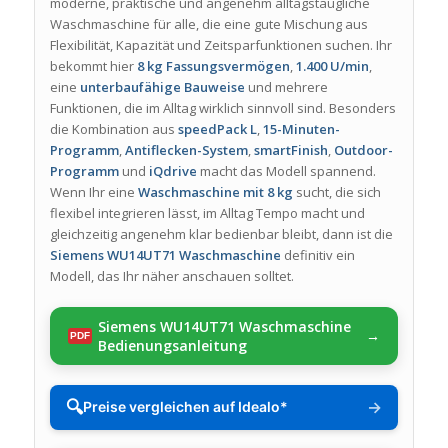
moderne, praktische und angenehm alltagstaugliche
Waschmaschine für alle, die eine gute Mischung aus
Flexibilität, Kapazität und Zeitsparfunktionen suchen. Ihr
bekommt hier
8 kg Fassungsvermögen
,
1.400 U/min
,
eine
unterbaufähige Bauweise
und mehrere
Funktionen, die im Alltag wirklich sinnvoll sind. Besonders
die Kombination aus
speedPack L
,
15-Minuten-
Programm
,
Antiflecken-System
,
smartFinish
,
Outdoor-
Programm
und
iQdrive
macht das Modell spannend.
Wenn Ihr eine
Waschmaschine mit 8 kg
sucht, die sich
flexibel integrieren lässt, im Alltag Tempo macht und
gleichzeitig angenehm klar bedienbar bleibt, dann ist die
Siemens WU14UT71 Waschmaschine
definitiv ein
Modell, das Ihr näher anschauen solltet.
Siemens WU14UT71 Waschmaschine
Bedienungsanleitung
🔍
→
Preise vergleichen auf Idealo*