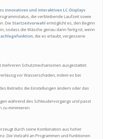
des
innovativen und interaktiven LC-Displays
Programmstatus, die verbleibende Laufzeit sowie
an. Die
Startzeitvorwahl
ermöglicht es, den Beginn
n, sodass die Wäsche genau dann fertig ist, wenn
achlegefunktion
, die es erlaubt, vergessene
 mit mehreren Schutzmechanismen ausgestattet:
uverlässig vor Wasserschäden, indem es bei
des Betriebs die Einstellungen ändern oder das
ungen während des Schleudervorgangs und passt
 zu minimieren.
rzeugt durch seine Kombination aus hoher
zienz. Die Vielzahl an Programmen und Funktionen