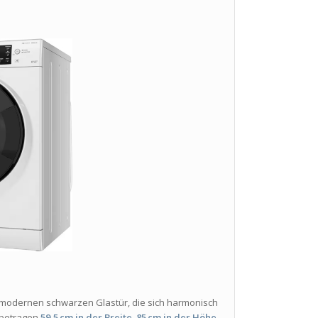
r modernen schwarzen Glastür, die sich harmonisch
betragen
59,5 cm in der Breite
,
85 cm in der Höhe