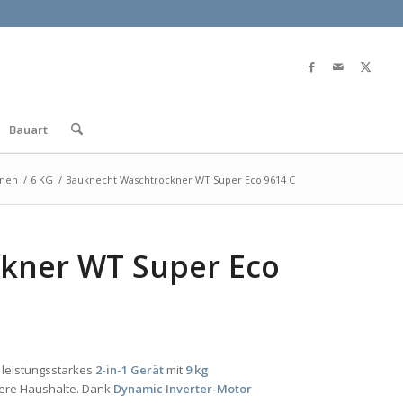
Bauart
knen
/
6 KG
/
Bauknecht Waschtrockner WT Super Eco 9614 C
kner WT Super Eco
n leistungsstarkes
2-in-1 Gerät
mit
9 kg
ößere Haushalte. Dank
Dynamic Inverter-Motor