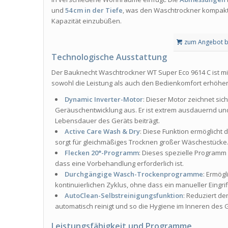
und
54 cm in der Tiefe
, was den Waschtrockner kompakt
Kapazität einzubüßen.
zum Angebot b
Technologische Ausstattung
Der Bauknecht Waschtrockner WT Super Eco 9614 C ist mit 
sowohl die Leistung als auch den Bedienkomfort erhöhe
Dynamic Inverter-Motor
: Dieser Motor zeichnet sic
Geräuschentwicklung aus. Er ist extrem ausdauernd und
Lebensdauer des Geräts beiträgt.
Active Care Wash & Dry
: Diese Funktion ermöglicht 
sorgt für gleichmäßiges Trocknen großer Wäschestücke
Flecken 20°-Programm
: Dieses spezielle Programm 
dass eine Vorbehandlung erforderlich ist.
Durchgängige Wasch-Trockenprogramme
: Ermög
kontinuierlichen Zyklus, ohne dass ein manueller Eingrif
AutoClean-Selbstreinigungsfunktion
: Reduziert d
automatisch reinigt und so die Hygiene im Inneren des Ge
Leistungsfähigkeit und Programme