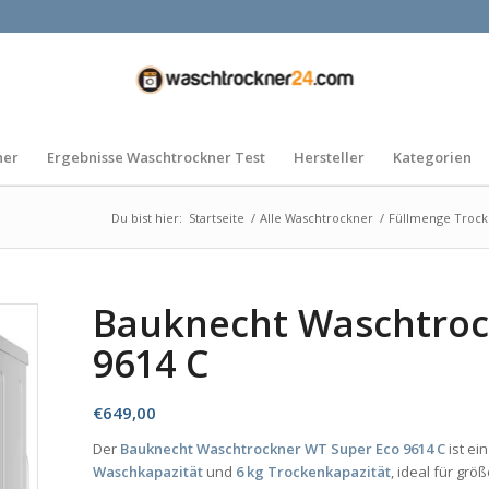
ner
Ergebnisse Waschtrockner Test
Hersteller
Kategorien
Du bist hier:
Startseite
/
Alle Waschtrockner
/
Füllmenge Troc
Bauknecht Waschtroc
9614 C
€
649,00
Der
Bauknecht Waschtrockner WT Super Eco 9614 C
ist ei
Waschkapazität
und
6 kg Trockenkapazität
, ideal für gr