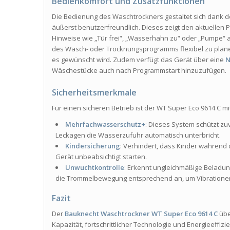
Bedienkomfort und Zusatzfunktionen
Die Bedienung des Waschtrockners gestaltet sich dank 
äußerst benutzerfreundlich. Dieses zeigt den aktuellen 
Hinweise wie „Tür frei“, „Wasserhahn zu“ oder „Pumpe“ 
des Wasch- oder Trocknungsprogramms flexibel zu plane
es gewünscht wird. Zudem verfügt das Gerät über eine
N
Wäschestücke auch nach Programmstart hinzuzufügen.
Sicherheitsmerkmale
Für einen sicheren Betrieb ist der WT Super Eco 9614 C
Mehrfachwasserschutz+
: Dieses System schützt z
Leckagen die Wasserzufuhr automatisch unterbricht.
Kindersicherung
: Verhindert, dass Kinder während 
Gerät unbeabsichtigt starten.
Unwuchtkontrolle
: Erkennt ungleichmäßige Belad
die Trommelbewegung entsprechend an, um Vibrationen
Fazit
Der
Bauknecht Waschtrockner WT Super Eco 9614 C
übe
Kapazität, fortschrittlicher Technologie und Energieeffi