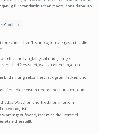
 genug für Standardnischen macht, ohne dabei an
ei Coolblue
fortschrittlichen Technologien ausgestattet, die
n:
h durch seine Langlebigkeit und geringe
 verschleißresistent, was zu einer längeren
die Entfernung selbst hartnäckigster Flecken und
.
entfernt die meisten Flecken bei nur 20 °C, ohne
licht das Waschen und Trocknen in einem
f notwendig ist.
en Wartungsaufwand, indem es die Trommel
räts sicherstellt.