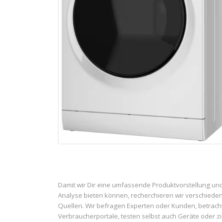
Damit wir Dir eine umfassende Produktvorstellung un
Analyse bieten können, recherchieren wir verschiede
Quellen. Wir befragen Experten oder Kunden, betrach
Verbraucherportale, testen selbst auch Geräte oder z