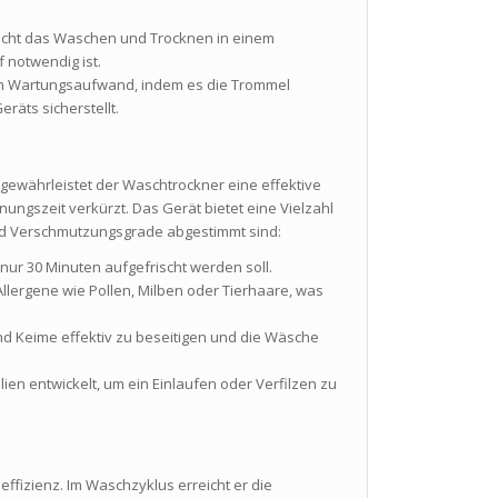
licht das Waschen und Trocknen in einem
f notwendig ist.
en Wartungsaufwand, indem es die Trommel
räts sicherstellt.
gewährleistet der Waschtrockner eine effektive
ngszeit verkürzt. Das Gerät bietet eine Vielzahl
und Verschmutzungsgrade abgestimmt sind:
n nur 30 Minuten aufgefrischt werden soll.
 Allergene wie Pollen, Milben oder Tierhaare, was
d Keime effektiv zu beseitigen und die Wäsche
ilien entwickelt, um ein Einlaufen oder Verfilzen zu
ffizienz. Im Waschzyklus erreicht er die