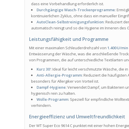
dass eine Vorbehandlung erforderlich ist.
Durchgängige Wasch-Trockenprogramme
: Ermög
kontinuierlichen Zyklus, ohne dass ein manueller Eingrif
AutoClean-Selbstreinigungsfunktion
: Reduziert d
automatisch reinigt und so die Hygiene im Inneren des Ge
Leistungsfähigkeit und Programme
Mit einer maximalen Schleuderdrehzahl von
1.400 U/min
Entwässerung der Wäsche, was die anschließende Trocknu
von Programmen, die auf unterschiedliche Textilarten 
Kurz 30′
: Ideal für leicht verschmutzte Wäsche, die i
Anti-Allergie-Programm
: Reduziert die häufigsten
besonders für Allergiker von Vorteil ist.
Dampf-Hygiene
: Verwendet Dampf, um Bakterien un
hygienisch rein zu halten.
Wolle-Programm
: Speziell für empfindliche Wolltext
verhindern.
Energieeffizienz und Umweltfreundlichkeit
Der WT Super Eco 9614 C punktet mit einer hohen Energiee