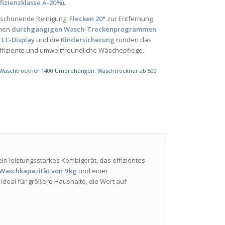
fizienzklasse A-20%
).
 schonende Reinigung,
Flecken 20°
zur Entfernung
chen
durchgängigen Wasch-Trockenprogrammen
s
LC-Display
und die
Kindersicherung
runden das
effiziente und umweltfreundliche Wäschepflege.
Waschtrockner 1400 Umdrehungen
,
Waschtrockner ab 500
 ein leistungsstarkes Kombigerät, das effizientes
Waschkapazität von 9 kg
und einer
 ideal für größere Haushalte, die Wert auf