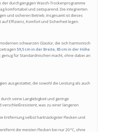
Dank der durchgängigen Wasch-Trockenprogramme
tag komfortabel und zeitsparend. Die integrierten
en und sicheren Betrieb. Insgesamt ist dieses
auf Effizienz, Komfort und Sicherheit legen.
r modernen schwarzen Glastür, die sich harmonisch
betragen
59,5 cm in der Breite
,
85 cm in der Höhe
 genug für Standardnischen macht, ohne dabei an
ogien ausgestattet, die sowohl die Leistung als auch
h durch seine Langlebigkeit und geringe
 verschleißresistent, was zu einer längeren
die Entfernung selbst hartnäckigster Flecken und
.
entfernt die meisten Flecken bei nur 20 °C, ohne