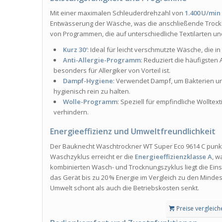
Mit einer maximalen Schleuderdrehzahl von
1.400 U/min
Entwässerung der Wäsche, was die anschließende Trocknu
von Programmen, die auf unterschiedliche Textilarten 
Kurz 30′
: Ideal für leicht verschmutzte Wäsche, die i
Anti-Allergie-Programm
: Reduziert die häufigsten
besonders für Allergiker von Vorteil ist.
Dampf-Hygiene
: Verwendet Dampf, um Bakterien un
hygienisch rein zu halten.
Wolle-Programm
: Speziell für empfindliche Wolltext
verhindern.
Energieeffizienz und Umweltfreundlichkeit
Der Bauknecht Waschtrockner WT Super Eco 9614 C punkte
Waschzyklus erreicht er die
Energieeffizienzklasse A
, w
kombinierten Wasch- und Trocknungszyklus liegt die Ein
das Gerät bis zu 20 % Energie im Vergleich zu den Mind
Umwelt schont als auch die Betriebskosten senkt.
Preise vergleich