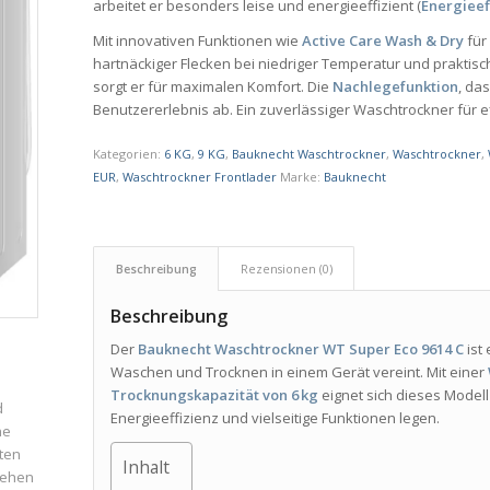
arbeitet er besonders leise und energieeffizient (
Energieef
Mit innovativen Funktionen wie
Active Care Wash & Dry
für
hartnäckiger Flecken bei niedriger Temperatur und praktis
sorgt er für maximalen Komfort. Die
Nachlegefunktion
, da
Benutzererlebnis ab. Ein zuverlässiger Waschtrockner für 
Kategorien:
6 KG
,
9 KG
,
Bauknecht Waschtrockner
,
Waschtrockner
,
EUR
,
Waschtrockner Frontlader
Marke:
Bauknecht
Beschreibung
Rezensionen (0)
Beschreibung
Der
Bauknecht Waschtrockner WT Super Eco 9614 C
ist
Waschen und Trocknen in einem Gerät vereint. Mit einer
Trocknungskapazität von 6 kg
eignet sich dieses Modell
d
Energieeffizienz und vielseitige Funktionen legen.
ne
ten
Inhalt
iehen