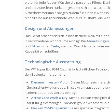
bietet für jede Art von Wäsche die passende Pflege. 
und der AutoClean-Funktion gestaltet sich der Wäscheall
Sicherheitsmerkmale sorgen zudem für einen zuverlässig
Modell eine ausgezeichnete Wahl für Haushalte, die Wert 
Design und Abmessungen
Das Gerät präsentiert sich in klassischem Weiß mit eine
in verschiedene Wohnräume einfügt. Die
Abmessungen
und
54 cm in der Tiefe
, was den Waschtrockner kompakt
Kapazität einzubüßen.
Technologische Ausstattung
Der WT Super Eco 9614 C ist mit fortschrittlichen Technol
den Bedienkomfort erhöhen:
Dynamic Inverter-Motor
: Dieser Motor zeichnet sic
Geräuschentwicklung aus. Er ist extrem ausdauernd und
Lebensdauer des Geräts beiträgt.
Active Care Wash & Dry
: Diese Funktion ermöglicht 
sorgt für gleichmäßiges Trocknen großer Wäschestücke
Flecken 20°-Programm
: Dieses spezielle Programm 