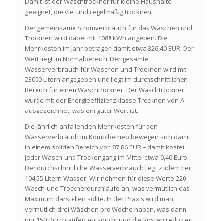
Damit ist der Waschtrockner für kleine Haushalte
geeignet, die viel und regelmäßig trocknen.
Der gemeinsame Stromverbrauch für das Waschen und
Trocknen wird dabei mit 1088 kWh angeben. Die
Mehrkosten im Jahr betragen damit etwa 326,40 EUR. Der
Wert liegt im Normalbereich. Der gesamte
Wasserverbrauch für Waschen und Trocknen wird mit
23000 Litern angegeben und liegt im durchschnittlichen
Bereich für einen Waschtrockner. Der Waschtrockner
wurde mit der Energieeffizienzklasse Trocknen von A
ausgezeichnet, was ein guter Wert ist.
Die jährlich anfallenden Mehrkosten für den
Wasserverbrauch im Kombibetrieb bewegen sich damit
in einem soliden Bereich von 87,86 EUR – damit kostet
jeder Wasch-und Trockengang im Mittel etwa 0,40 Euro.
Der durchschnittliche Wasserverbrauch liegt zudem bei
104,55 Litern Wasser. Wir nehmen für diese Werte 220
Wasch-und Trocknerdurchläufe an, was vermutlich das
Maximum darstellen sollte. In der Praxis wird man
vermutlich drei Wäschen pro Woche haben, was dann
nur 150 Durchläufen entspricht und die Kosten reduziert.