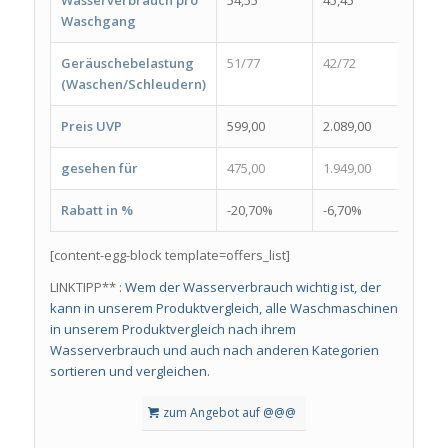
Waschgang
Geräuschebelastung
51/77
42/72
56/8
(Waschen/Schleudern)
Preis UVP
599,00
2.089,00
909,
gesehen für
475,00
1.949,00
599,
Rabatt in %
-20,70%
-6,70%
-34,
[content-egg-block template=offers_list]
LINKTIPP** :
Wem der Wasserverbrauch wichtig ist, der
kann in unserem Produktvergleich, alle Waschmaschinen
in unserem Produktvergleich nach ihrem
Wasserverbrauch und auch nach anderen Kategorien
sortieren und vergleichen.
zum Angebot auf @@@