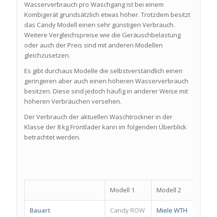
Wasserverbrauch pro Waschgang ist bei einem
Kombigerät grundsätzlich etwas höher. Trotzdem besitzt
das Candy Modell einen sehr günstigen Verbrauch.
Weitere Vergleichspreise wie die Geräuschbelastung
oder auch der Preis sind mit anderen Modellen
gleichzusetzen.
Es gibt durchaus Modelle die selbstverständlich einen
geringeren aber auch einen höheren Wasserverbrauch
besitzen. Diese sind jedoch häufig in anderer Weise mit
höheren Verbräuchen versehen.
Der Verbrauch der aktuellen Waschtrockner in der
Klasse der 8 kg Frontlader kann im folgenden Überblick
betrachtet werden.
Modell 1
Modell 2
Mode
Bauart
Candy ROW
Miele WTH
Bauk