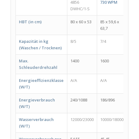
4856
730 WPM
WATK
DWHC/1-S
8614
HBT (in cm)
80 x 60 x 53
85 x 59,6 x
84 x 
63,7
54
Kapazität in kg
8/5
7/4
8/6
(Waschen / Trocknen)
Max.
1400
1600
1400
Schleuderdrehzahl
Energieeffizienzklasse
A/A
A/A
A/A
(W/T)
Energieverbrauch
240/1088
186/896
208/
(W/T)
Wasserverbrauch
12000/23000
10000/18000
1100
(W/T)
Wasserverbrauch pro
54,55
45,45
50,0