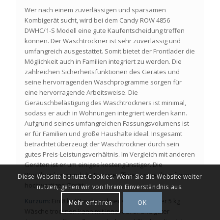
Wer nach einem zuverlässigen und sparsamen
Kombigerät sucht, wird bei dem Candy ROW 4856
DWHC/1-S Modell eine gute Kaufentscheidung treffen
können. Der Waschtrockner ist sehr zuverlässig und
umfangreich ausgestattet. Somit bietet der Frontlader die
Möglichkeit auch in Familien integriert zu werden. Die
zahlreichen Sicherheitsfunktionen des Gerätes und
seine hervorragenden Waschprogramme sorgen für
eine hervorragende Arbeitsweise. Die
Geräuschbelästigung des Waschtrockners ist minimal,
sodass er auch in Wohnungen integriert werden kann.
Aufgrund seines umfangreichen Fassungsvolumens ist
er für Familien und große Haushalte ideal. Insgesamt
betrachtet überzeugt der Waschtrockner durch sein
gutes Preis-Leistungsverhältnis. Im Vergleich mit anderen
Geräten ist er um einiges kostengünstiger. Die
Waschwirkung und die Energieeffizienz sprechen für ein
Diese Website benutzt Cookies. Wenn Sie die Website weiter
hochwertiges Gerät.
nutzen, gehen wir von Ihrem Einverständnis aus.
Kurzum:
Ein 8 kg Waschtrockner von Candy, der 5 kg
Mehr erfahren
OK
Wäsche trocknen kann mit innovativer und guter