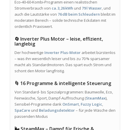
Eco‑40‑60‑Kombi‑Programm einen realistischen
Stromverbrauch von
ca. 3,26 kWh
und
79 l Wasser
, und
auch die Lautstärke von
76 dB beim Schleudern
bleibt im
moderaten Bereich – solide technische Eckdaten mit
ordentlich Praxiswert.
🔄 Inverter Plus Motor – leise, effizient,
langlebig
Der hochwertige
Inverter Plus-Motor
arbeitet bürstenlos
– was ihn wesentlich leiser und bis zu 70 % sparsamer
macht als Standardmotoren. Das spart euch Strom und
schont den Motor langfristig.
🌀 16 Programme & intelligente Steuerung
Von Standard- bis Spezialprogrammen: Baumwolle, Eco,
Feinwäsche, Sport, Dampf-Auffrischung (
SteamMax
),
Sensibel-Programme dank
OnSmart
,
Fuzzy Logic
,
SpaCare
und
Beladungsdetektor
– für jede Wäsche den
passenden Modus
🌬️ SteamMax – Dampf für Frische &