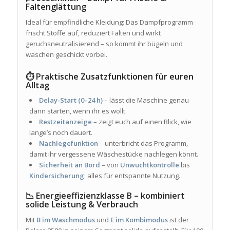
Faltenglättung
Ideal für empfindliche Kleidung: Das Dampfprogramm
frischt Stoffe auf, reduziert Falten und wirkt
geruchsneutralisierend – so kommt ihr bügeln und
waschen geschickt vorbei.
⏱️ Praktische Zusatzfunktionen für euren
Alltag
Delay-Start (0–24 h)
– lässt die Maschine genau
dann starten, wenn ihr es wollt
Restzeitanzeige
– zeigt euch auf einen Blick, wie
lange’s noch dauert.
Nachlegefunktion
– unterbricht das Programm,
damit ihr vergessene Wäschestücke nachlegen könnt.
Sicherheit an Bord
– von
Unwuchtkontrolle
bis
Kindersicherung
: alles für entspannte Nutzung.
📉 Energieeffizienzklasse B – kombiniert
solide Leistung & Verbrauch
Mit
B im Waschmodus
und
E im Kombimodus
ist der