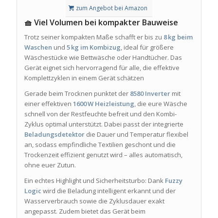
zum Angebot bei Amazon
🧺 Viel Volumen bei kompakter Bauweise
Trotz seiner kompakten Maße schafft er bis zu
8 kg beim
Waschen
und
5 kg im Kombizug
, ideal für größere
Wäschestücke wie Bettwäsche oder Handtücher. Das
Gerät eignet sich hervorragend für alle, die effektive
Komplettzyklen in einem Gerät schätzen
Gerade beim Trocknen punktet der
8580 Inverter
mit
einer effektiven
1600 W Heizleistung
, die eure Wäsche
schnell von der Restfeuchte befreit und den Kombi-
Zyklus optimal unterstützt
.
Dabei passt der integrierte
Beladungsdetektor
die Dauer und Temperatur flexibel
an, sodass empfindliche Textilien geschont und die
Trockenzeit effizient genutzt wird – alles automatisch,
ohne euer Zutun.
Ein echtes Highlight und Sicherheitsturbo: Dank
Fuzzy
Logic
wird die Beladung intelligent erkannt und der
Wasserverbrauch sowie die Zyklusdauer exakt
angepasst
.
Zudem bietet das Gerät beim