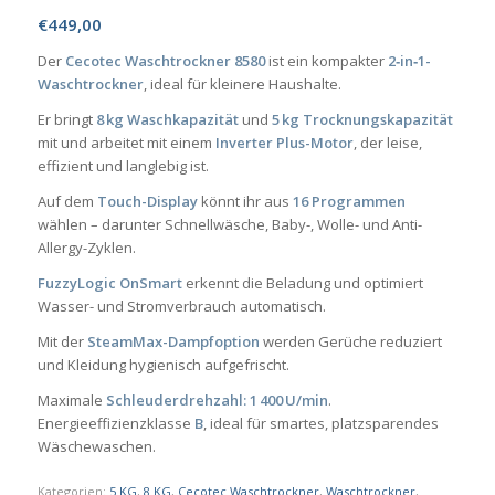
€
449,00
Der
Cecotec Waschtrockner 8580
ist ein kompakter
2‑in‑1-
Waschtrockner
, ideal für kleinere Haushalte.
Er bringt
8 kg Waschkapazität
und
5 kg Trocknungskapazität
mit und arbeitet mit einem
Inverter Plus-Motor
, der leise,
effizient und langlebig ist.
Auf dem
Touch-Display
könnt ihr aus
16 Programmen
wählen – darunter Schnellwäsche, Baby-, Wolle- und Anti-
Allergy-Zyklen.
FuzzyLogic OnSmart
erkennt die Beladung und optimiert
Wasser- und Stromverbrauch automatisch.
Mit der
SteamMax-Dampfoption
werden Gerüche reduziert
und Kleidung hygienisch aufgefrischt.
Maximale
Schleuderdrehzahl: 1 400 U/min
.
Energieeffizienzklasse
B
, ideal für smartes, platzsparendes
Wäschewaschen.
Kategorien:
5 KG
,
8 KG
,
Cecotec Waschtrockner
,
Waschtrockner
,