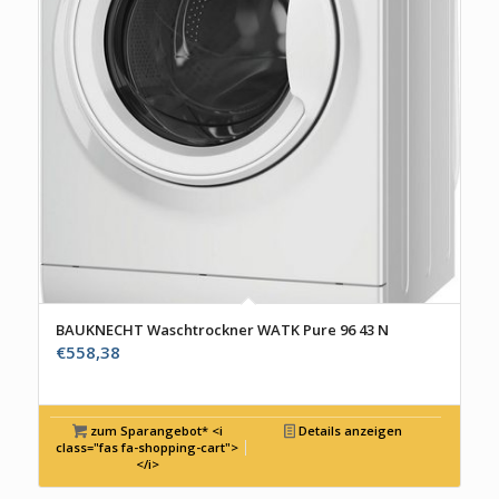
BAUKNECHT Waschtrockner WATK Pure 96 43 N
€
558,38
zum Sparangebot* <i
Details anzeigen
class="fas fa-shopping-cart">
</i>