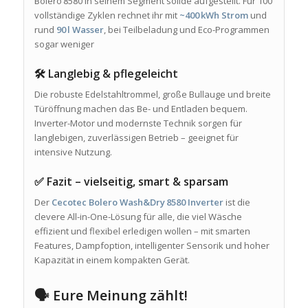
Bolero 8580 in seinem Segment solide aufgestellt. Für 100
vollständige Zyklen rechnet ihr mit
~400 kWh Strom
und
rund
90 l Wasser
, bei Teilbeladung und Eco-Programmen
sogar weniger
🛠️ Langlebig & pflegeleicht
Die robuste Edelstahltrommel, große Bullauge und breite
Türöffnung machen das Be- und Entladen bequem.
Inverter-Motor und modernste Technik sorgen für
langlebigen, zuverlässigen Betrieb – geeignet für
intensive Nutzung.
✅ Fazit – vielseitig, smart & sparsam
Der
Cecotec Bolero Wash&Dry 8580 Inverter
ist die
clevere All-in-One-Lösung für alle, die viel Wäsche
effizient und flexibel erledigen wollen – mit smarten
Features, Dampfoption, intelligenter Sensorik und hoher
Kapazität in einem kompakten Gerät.
🗣️ Eure Meinung zählt!