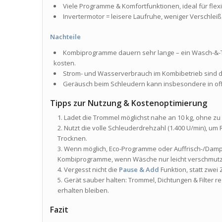
Viele Programme & Komfortfunktionen, ideal für flex
Invertermotor = leisere Laufruhe, weniger Verschleiß
Nachteile
Kombiprogramme dauern sehr lange – ein Wasch-&-T
kosten.
Strom- und Wasserverbrauch im Kombibetrieb sind d
Geräusch beim Schleudern kann insbesondere in o
Tipps zur Nutzung & Kostenoptimierung
Ladet die Trommel möglichst nahe an 10 kg, ohne zu
Nutzt die volle Schleuderdrehzahl (1.400 U/min), um
Trocknen.
Wenn möglich, Eco-Programme oder Auffrisch-/Dampf
Kombiprogramme, wenn Wäsche nur leicht verschmutzt
Vergesst nicht die
Pause & Add
Funktion, statt zwei
Gerät sauber halten: Trommel, Dichtungen & Filter r
erhalten bleiben.
Fazit