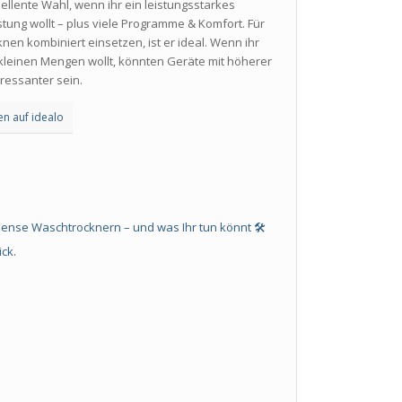
zellente Wahl, wenn ihr ein leistungsstarkes
tung wollt – plus viele Programme & Komfort. Für
en kombiniert einsetzen, ist er ideal. Wenn ihr
 kleinen Mengen wollt, könnten Geräte mit höherer
ressanter sein.
en auf idealo
sense
Waschtrocknern – und was Ihr tun könnt 🛠️
ck.