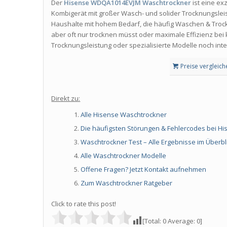
Der
Hisense WDQA1014EVJM Waschtrockner
ist eine ex
Kombigerät mit großer Wasch- und solider Trocknungsleis
Haushalte mit hohem Bedarf, die häufig Waschen & Trockn
aber oft nur trocknen müsst oder maximale Effizienz bei
Trocknungsleistung oder spezialisierte Modelle noch inte
Preise vergleich
Direkt zu:
Alle Hisense Waschtrockner
Die häufigsten Störungen & Fehlercodes bei
Hi
Waschtrockner Test – Alle Ergebnisse im Überbli
Alle Waschtrockner Modelle
Offene Fragen? Jetzt Kontakt aufnehmen
Zum Waschtrockner Ratgeber
Click to rate this post!
[Total:
0
Average:
0
]