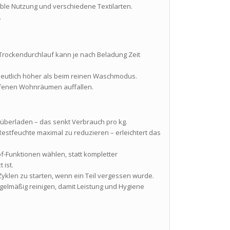
ible Nutzung und verschiedene Textilarten.
.
rockendurchlauf kann je nach Beladung Zeit
eutlich höher als beim reinen Waschmodus.
ffenen Wohnräumen auffallen.
 überladen – das senkt Verbrauch pro kg.
 Restfeuchte maximal zu reduzieren – erleichtert das
-Funktionen wählen, statt kompletter
 ist.
 Zyklen zu starten, wenn ein Teil vergessen wurde.
egelmäßig reinigen, damit Leistung und Hygiene