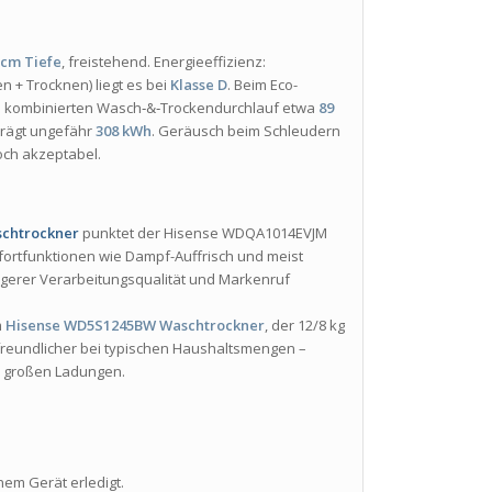
 cm Tiefe
, freistehend. Energieeffizienz:
n + Trocknen) liegt es bei
Klasse D
. Beim Eco-
m kombinierten Wasch‐&‐Trockendurchlauf etwa
89
trägt ungefähr
308 kWh
. Geräusch beim Schleudern
och akzeptabel.
chtrockner
punktet der Hisense WDQA1014EVJM
ortfunktionen wie Dampf-Auffrisch und meist
bigerer Verarbeitungsqualität und Markenruf
m
Hisense WD5S1245BW Waschtrockner
, der 12/8 kg
freundlicher bei typischen Haushaltsmengen –
rs großen Ladungen.
nem Gerät erledigt.