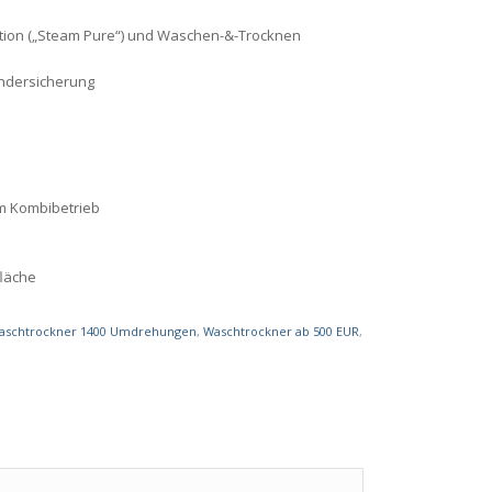
ktion („Steam Pure“) und Waschen-&-Trocknen
Kindersicherung
im Kombibetrieb
fläche
aschtrockner 1400 Umdrehungen
,
Waschtrockner ab 500 EUR
,