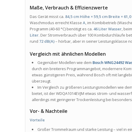
Maße, Verbrauch & Effizienzwerte
Das Gerät misst ca.
84,5 cm Höhe × 59,5 cm Breite × 61,0
Waschmodus erreicht Klasse
A
, im Kombibetrieb (Wasche
Programm (40-60 °C) benötigt es ca.
46 Liter Wasser
, bei
Liter
. Der Stromverbrauch über 100 Kombidurchläufe be
rund
72 dB(A)
– hörbar, aber in seiner Leistungsklasse n
Vergleich mit ähnlichen Modellen
Gegenüber Modellen wie dem
Bosch WNG24492 Was
durch ein breiteres Programmangebot, modernere Komf
etwas günstigeren Preis, während Bosch oft mit langle
überzeugt.
Im Vergleich zu größeren Leistungsmodellen wie de
bietet, ist der WDQA1014EVJM etwas strom- und wasser
allerdings mit geringerer Trockenleistung bei besonde
Vor- & Nachteile
Vorteile
Großer Trommelraum und starke Leistung – viel in ei