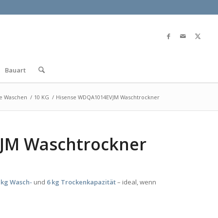
Bauart
e Waschen
/
10 KG
/
Hisense WDQA1014EVJM Waschtrockner
JM Waschtrockner
 kg Wasch-
und
6 kg Trockenkapazität
– ideal, wenn