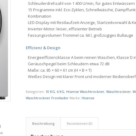
Schleuderdrehzahl von 1 400 U/min, für gutes Entwässern
15 Programme inkl. Eco-Zyklen, Schnellwäsche, Dampffun
Kombination
LED-Display mit Restlaufzeit-Anzeige, Startzeitvorwahl & 
Inverter-Motor: leiser, effizienter Betrieb
Fassungsvolumen Trommel ca. 66 l, großzügiges Bullauge
Effizienz & Design
Energieeffizienzklasse A beim reinen Waschen, Klasse D 
Geräuschpegel beim Schleudern etwa 72 dB
Maße: ca. 85 × 60 × 61 cm (H × B × T)
Weißes Design mit klarer Front und moderner Bedienober
Kategorien:
10 KG
,
6 KG
,
Hisense Waschtrockner
,
Waschtrockner
,
W
Waschtrockner Frontlader
Marke:
Hisense
Beschreibung
Rezensionen (0)
d
ne