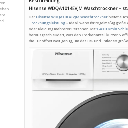
Beschreibung
ten
Hisense WDQA1014EVJM Waschtrockner – sta
iehen
ere
Der
Hisense WDQA1014EVJM Waschtrockner
bietet euc
und
Trocknungsleistung
– ideal, wenn ihr regelmäßig groß
oder Kleidung mehrerer Personen. Mit
1.400 U/min Schl
herausgeschleudert, was den Trockenanteil kürzer & eff
die Tür öffnet weit genug, um das Be- und Entladen groß