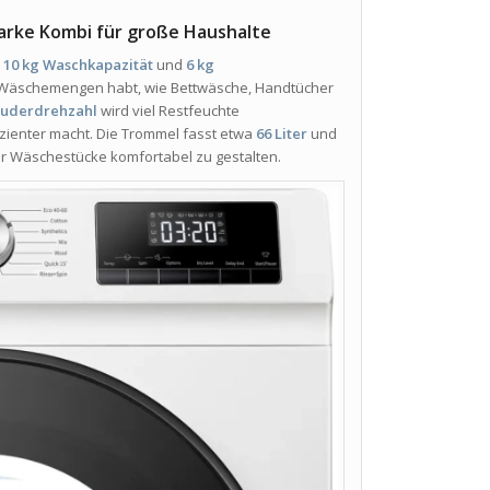
rke Kombi für große Haushalte
h
10 kg Waschkapazität
und
6 kg
e Wäschemengen habt, wie Bettwäsche, Handtücher
euderdrehzahl
wird viel Restfeuchte
izienter macht. Die Trommel fasst etwa
66 Liter
und
er Wäschestücke komfortabel zu gestalten.