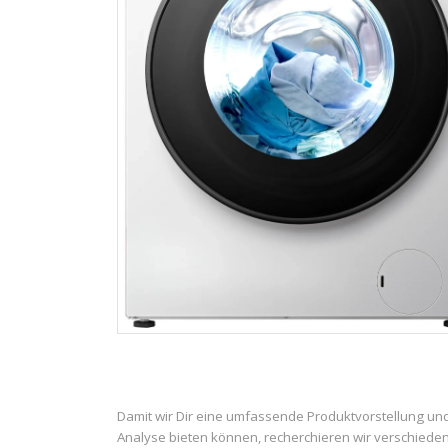
Damit wir Dir eine umfassende Produktvorstellung un
Analyse bieten können, recherchieren wir verschiede