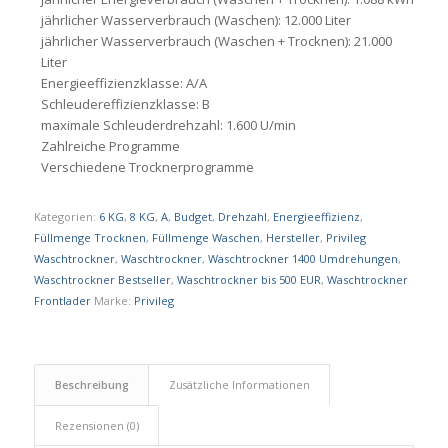
jährlicher Wasserverbrauch (Waschen): 12.000 Liter
jährlicher Wasserverbrauch (Waschen + Trocknen): 21.000
Liter
Energieeffizienzklasse: A/A
Schleudereffizienzklasse: B
maximale Schleuderdrehzahl: 1.600 U/min
Zahlreiche Programme
Verschiedene Trocknerprogramme
Kategorien:
6 KG
,
8 KG
,
A
,
Budget
,
Drehzahl
,
Energieeffizienz
,
Füllmenge Trocknen
,
Füllmenge Waschen
,
Hersteller
,
Privileg
Waschtrockner
,
Waschtrockner
,
Waschtrockner 1400 Umdrehungen
,
Waschtrockner Bestseller
,
Waschtrockner bis 500 EUR
,
Waschtrockner
Frontlader
Marke:
Privileg
Beschreibung
Zusätzliche Informationen
Rezensionen (0)