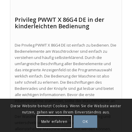
Privileg PWWT X 86G4 DE in der
kinderleichten Bedienung
Die Privileg PWWT X 86G4 DE ist einfach zu bedienen. Die
Bedienelemente am Waschtrockner sind einfach zu
verstehen und häufig selbsterklärend. Durch die
umfangreiche Beschriftung aller Bedienelemente und
das integrierte Anzeigenfeld ist die Programmauswahl
wirklich einfach. Die Bedienung der Maschine ist also
sehr schnell zu erlernen. Die Beschriftungen des
Bedienrades und der Knöpfe sind gut lesbar und bietet
alle wichtigen Informationen. Bevor die erste
Inbetriebnahme stattfindet, sollte der Waschtrockner an
Diese Website benutzt Cookies. Wenn Sie die Website weiter
seinem vorbestimmten Platz gestellt werden.
nutzen, gehen wir von Ihrem Einverständnis aus.
Der Waschtrockner von Privileg ist unterbaufähig und
Mehr erfahren
OK
unterschiebbar. Sollte der Frontlader nicht als
alleinstehende Maschine verwendet werden können,