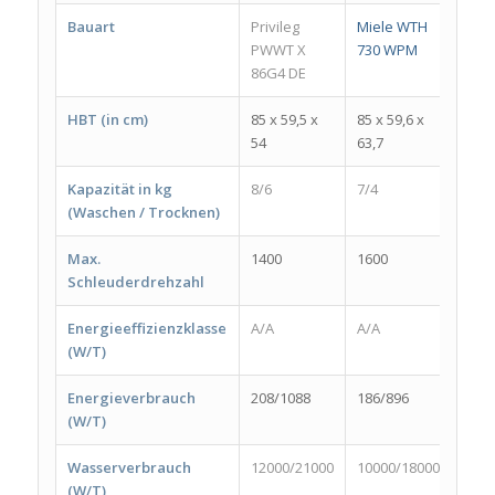
Bauart
Privileg
Miele WTH
Bauk
PWWT X
730 WPM
WATK
86G4 DE
8614
HBT (in cm)
85 x 59,5 x
85 x 59,6 x
84 x 
54
63,7
54
Kapazität in kg
8/6
7/4
8/6
(Waschen / Trocknen)
Max.
1400
1600
1400
Schleuderdrehzahl
Energieeffizienzklasse
A/A
A/A
A/A
(W/T)
Energieverbrauch
208/1088
186/896
208/
(W/T)
Wasserverbrauch
12000/21000
10000/18000
1100
(W/T)