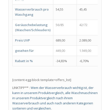
Wasserverbrauch pro
54,55
45,45
50,0
Waschgang
Geräuschebelastung
56/85
42/72
56/8
(Waschen/Schleudern)
Preis UVP
689,00
2.089,00
909,
gesehen für
449,00
1.949,00
599,
Rabatt in %
-34,83%
-6,70%
-34,
[content-egg-block template=offers_list]
LINKTIPP** :
Wem der Wasserverbrauch wichtig ist, der
kann in unserem Produktvergleich, alle Waschmaschinen
in unserem Produktvergleich nach ihrem
Wasserverbrauch und auch nach anderen Kategorien
sortieren und vergleichen.