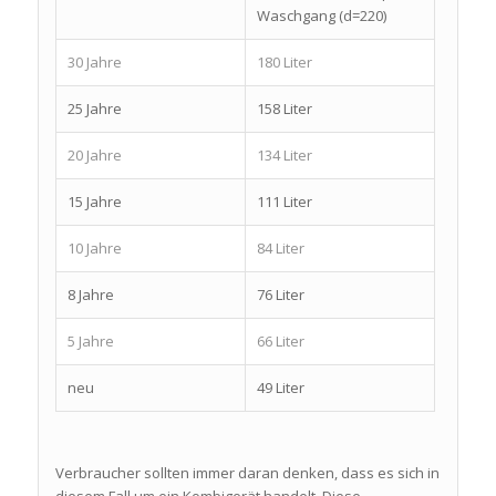
Waschgang (d=220)
30 Jahre
180 Liter
25 Jahre
158 Liter
20 Jahre
134 Liter
15 Jahre
111 Liter
10 Jahre
84 Liter
8 Jahre
76 Liter
5 Jahre
66 Liter
neu
49 Liter
Verbraucher sollten immer daran denken, dass es sich in
diesem Fall um ein Kombigerät handelt. Diese