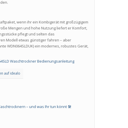
iden.
Kraftpaket, wenn ihr ein Kombigerät mit großzügigem
roße Mengen und hohe Nutzung liefert er Komfort,
ngsstücke pflegt und selten das
en Modell etwas günstiger fahren – aber
ante WDN064SLDUK) ein modernes, robustes Gerät,
SLD Waschtrockner Bedienungsanleitung
en auf idealo
schtrocknern – und was Ihr tun könnt 🛠️