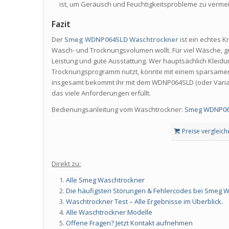
ist, um Geräusch und Feuchtigkeitsprobleme zu verme
Fazit
Der
Smeg WDNP064SLD Waschtrockner
ist ein echtes 
Wasch- und Trocknungsvolumen wollt. Für viel Wäsche, g
Leistung und gute Ausstattung. Wer hauptsächlich Kleidu
Trocknungsprogramm nutzt, könnte mit einem sparsamer
insgesamt bekommt ihr mit dem WDNP064SLD (oder Vari
das viele Anforderungen erfüllt.
Bedienungsanleitung vom Waschtrockner:
Smeg WDNP064
Preise vergleich
Direkt zu:
Alle Smeg Waschtrockner
Die häufigsten Störungen & Fehlercodes bei Smeg Wa
Waschtrockner Test – Alle Ergebnisse im Überblick.
Alle Waschtrockner Modelle
Offene Fragen? Jetzt Kontakt aufnehmen