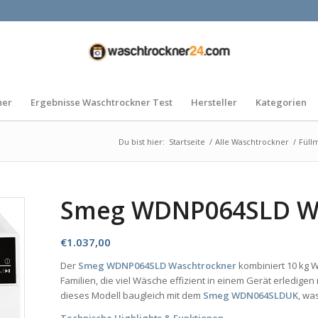
ner
Ergebnisse Waschtrockner Test
Hersteller
Kategorien
Du bist hier:
Startseite
/
Alle Waschtrockner
/
Füll
Smeg WDNP064SLD W
€
1.037,00
Der
Smeg WDNP064SLD Waschtrockner
kombiniert 10 kg W
Familien, die viel Wäsche effizient in einem Gerät erledige
dieses Modell baugleich mit dem
Smeg WDN064SLDUK
, wa