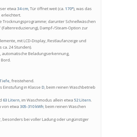
sser etwa
34 cm
, Tür öffnet weit (ca.
170°
), was das
erleichtert.
 Trocknungsprogramme; darunter Schnellwäschen
n” (Faltenreduzierung), Dampf-/Steam-Option zur
emente, mit LCD-Display, Restlaufanzeige und
s ca. 24 Stunden).
z, automatische Beladungserkennung,
 Bord.
Tiefe
, freistehend.
 Einstufung in Klasse
D
, beim reinen Waschbetrieb
nd
63 Litern
, im Waschmodus allein etwa
52 Litern
.
ch von etwa
305-310 kWh
; beim reinen Waschen
 besonders bei voller Ladung oder ungünstiger