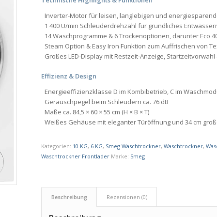
Technische Highlights & Funktionen
Inverter-Motor für leisen, langlebigen und energiesparend
1 400 U/min Schleuderdrehzahl für gründliches Entwässer
14 Waschprogramme & 6 Trockenoptionen, darunter Eco 4
Steam Option & Easy Iron Funktion zum Auffrischen von Te
Großes LED-Display mit Restzeit-Anzeige, Startzeitvorwa
Effizienz & Design
Energieeffizienzklasse D im Kombibetrieb, C im Waschmo
Geräuschpegel beim Schleudern ca. 76 dB
Maße ca. 84,5 × 60 × 55 cm (H × B × T)
Weißes Gehäuse mit eleganter Türöffnung und 34 cm gro
Kategorien:
10 KG
,
6 KG
,
Smeg Waschtrockner
,
Waschtrockner
,
Was
Waschtrockner Frontlader
Marke:
Smeg
Beschreibung
Rezensionen (0)