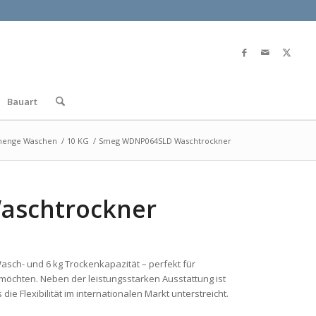
Bauart
menge Waschen
/
10 KG
/
Smeg WDNP064SLD Waschtrockner
aschtrockner
asch- und 6 kg Trockenkapazität – perfekt für
n möchten. Neben der leistungsstarken Ausstattung ist
s die Flexibilität im internationalen Markt unterstreicht.