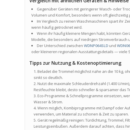
Vergleich mit ähnlichen Geräten & Hinweise
Gegenüber Geräten mit geringerer Wasch- oder Troc
Volumen und Komfort, besonders wenn oft gleichzeitig
Im Vergleich zu reinen Waschmaschinen spart ihr Ze
wenn häufig getrocknet wird.
Wenn ihr häufig kleinere Mengen habt, könnten Geräte
Modelle, die besonders auf niedrigen Stromverbrauch 
Der Unterschied zwischen
WDNP064SLD
und
WDN06
oder kleineren regionalen Ausstattungsdetails — viele S
Tipps zur Nutzung & Kostenoptimierung
Beladet die Trommel möglichst nahe an die 10 kg, o
sinkt so deutlich.
Nutzt die maximale Schleuderdrehzahl (1.400 U/min)
Restfeuchte bleibt, desto schneller & sparsamer das T
Eco-Programme & Schnellprogramme einsetzen, wenn 
Wasser & Strom.
Wenn möglich, Kombiprogramme mit Dampf oder Auff
verwenden, um Material zu schonen & Zeit zu sparen.
Gerät regelmäßig reinigen: Türdichtung, Trommel, F
Leistungseinbußen. Außerdem darauf achten, dass hint