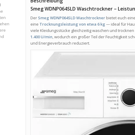
Beschreibung
d
Smeg WDNP064SLD Waschtrockner – Leistung
ne
ten
Der
Smeg WDNP064SLD Waschtrockner
bietet euch ein
iehen
eine
Trocknungsleistung von etwa 6 kg
— ideal für Hau
ere
viele Kleidungsstücke gleichzeitig waschen und trockne
und
1.400 U/min
, wodurch ein großer Teil der Feuchtigkeit s
und Energieverbrauch reduziert.