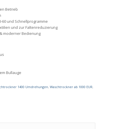
en Betrieb
n
0-60 und Schnellprogramme
xtilien und zur Faltenreduzierung
hl & moderner Bedienung
dus
ßem Bullauge
chtrockner 1400 Umdrehungen
,
Waschtrockner ab 1000 EUR
,