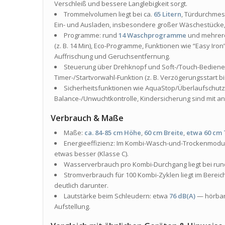
Verschleiß und bessere Langlebigkeit sorgt.
Trommelvolumen liegt bei ca.
65 Litern
, Türdurchme
Ein- und Ausladen, insbesondere großer Wäschestücke, 
Programme: rund
14 Waschprogramme
und mehrere
(z. B. 14 Min), Eco-Programme, Funktionen wie “Easy Iro
Auffrischung und Geruchsentfernung.
Steuerung über Drehknopf und Soft-/Touch-Bedienel
Timer-/Startvorwahl-Funktion (z. B. Verzögerungsstart bi
Sicherheitsfunktionen wie AquaStop/Überlaufschut
Balance-/Unwuchtkontrolle, Kindersicherung sind mit an
Verbrauch & Maße
Maße:
ca. 84-85 cm Höhe
,
60 cm Breite
,
etwa 60 cm 
Energieeffizienz: Im Kombi-Wasch-und-Trockenmodus
etwas besser (Klasse C).
Wasserverbrauch pro Kombi-Durchgang liegt bei ru
Stromverbrauch für 100 Kombi-Zyklen liegt im Berei
deutlich darunter.
Lautstärke beim Schleudern: etwa
76 dB(A)
— hörbar,
Aufstellung.