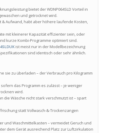
knungsleistung bietet der WDNP064SLD Vorteil in
 gewaschen und getrocknet wird.
it & Aufwand, habt aber höhere laufende Kosten,
 mit kleinerer Kapazität effizienter sein, oder
und kurze Kombi-Programme optimiert sind.
4SLDUK
ist meist nur in der Modellbezeichnung
pezifikationen sind identisch oder sehr ähnlich.
hne sie zu überladen – der Verbrauch pro Kilogramm
, sofern das Programm es zulässt – je weniger
rocknen wird.
die Wäsche nicht stark verschmutzt ist – spart
rischung statt Vollwasch-&-Trockenzangen
ilter und Waschmittelkasten – vermeidet Geruch und
er dem Gerät ausreichend Platz zur Luftzirkulation