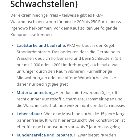
Schwachstellen)
Der extrem niedrige Preis – teilweise gibt es PKM-
Waschmaschinen schon für um die 200 bis 250 Euro – muss
irgendwo herkommen. Vor dem Kauf sollten Sie folgende
Kompromisse kennen:
Lautstärke und Laufruhe:
PKM verbaut in der Regel
Standardmotoren. Das bedeutet, dass die Geräte beim
Waschen deutlich hörbar sind und beim Schleudern (oft
nur mit 1.000 oder 1.200 Umdrehungen) auch mal etwas
unruhiger durch den Raum vibrieren. Für hellhörige
Mietwohnungen oder die offene Wohnküche sind sie
daher nur bedingt geeignet.
Materialanmutung:
Hier dominiert zweckmäßiger, oft
recht dünner Kunststoff. Scharniere, Trommelrippen und
die Waschmittelschublade wirken nicht sonderlich massiv.
Lebensdauer:
Wer eine Maschine sucht, die 15 Jahre lang
pannenfrei läuft, wird hier enttäuscht. Die Konstruktion ist
eher für eine Lebensdauer von 4 bis 7 Jahren ausgelegt.
Kundenservice und Reparatur:
Zwar bietet PKM den