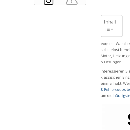
Inhalt
exquisit-Waschtr
sich selbst behe
Motor, Heizung o
& Lösungen.
Interessieren S
klassischen Einz
einmal hakt: Wer
& Fehlercodes b
um die
häufigst