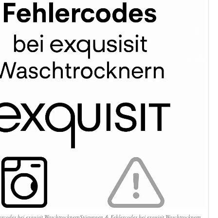
rcodes bei exquisit WaschtrocknernStörungen & Fehlercodes bei exquisit Waschtrocknern