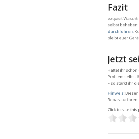
Fazit
exquisit Waschtr
selbst beheben
durchführen
. 
bleibt euer Gerä
Jetzt se
Hattet ihr schon
Problem selbst l
– so stärkt ihr 
Hinweis:
Dieser 
Reparaturforen 
Click to rate this