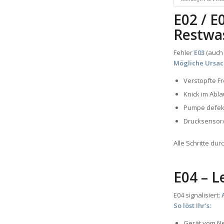
E02 / E
Restwa
Fehler
E03
(auch 
Mögliche Ursac
Verstopfte F
Knick im Abl
Pumpe defekt
Drucksensor/
Alle Schritte du
E04 – L
E04 signalisiert:
So löst Ihr’s:
Gerät vom Ne