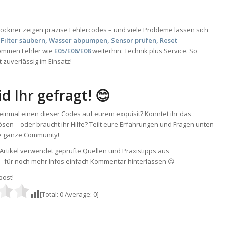
ockner zeigen präzise Fehlercodes – und viele Probleme lassen sich
:
Filter säubern, Wasser abpumpen, Sensor prüfen, Reset
Kommen Fehler wie
E05/E06/E08
weiterhin: Technik plus Service. So
t zuverlässig im Einsatz!
id Ihr gefragt! 😊
 einmal einen dieser Codes auf eurem exquisit? Konntet ihr das
ösen – oder braucht ihr Hilfe? Teilt eure Erfahrungen und Fragen unten
die ganze Community!
Artikel verwendet geprüfte Quellen und Praxistipps aus
– für noch mehr Infos einfach Kommentar hinterlassen 😉
 post!
[Total:
0
Average:
0
]