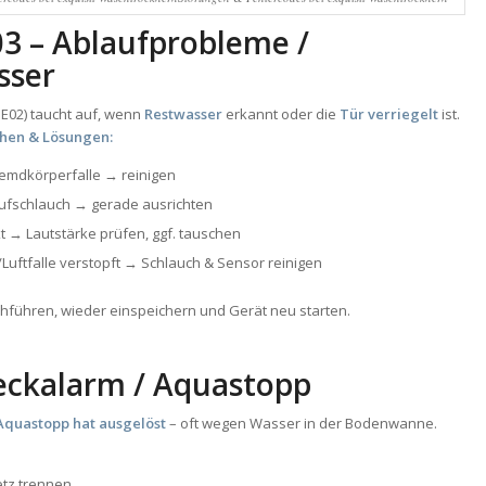
03 – Ablaufprobleme /
sser
E02) taucht auf, wenn
Restwasser
erkannt oder die
Tür verriegelt
ist.
hen & Lösungen:
remdkörperfalle → reinigen
aufschlauch → gerade ausrichten
 → Lautstärke prüfen, ggf. tauschen
Luftfalle verstopft → Schlauch & Sensor reinigen
rchführen, wieder einspeichern und Gerät neu starten.
eckalarm / Aquastopp
Aquastopp hat ausgelöst
– oft wegen Wasser in der Bodenwanne.
tz trennen