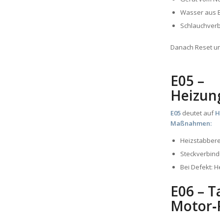
Wasser aus 
Schlauchver
Danach Reset un
E05 –
Heizun
E05
deutet auf
H
Maßnahmen:
Heizstabbere
Steckverbin
Bei Defekt: 
E06 – 
Motor‑