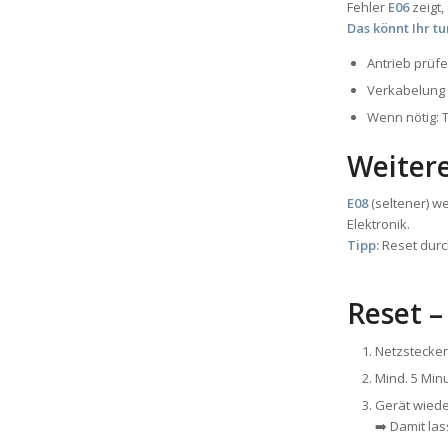
Fehler
E06
zeigt,
Das könnt Ihr tu
Antrieb prüf
Verkabelung
Wenn nötig: 
Weitere
E08
(seltener) w
Elektronik.
Tipp:
Reset durc
Reset –
Netzstecker
Mind. 5 Min
Gerät wiede
➡️ Damit la