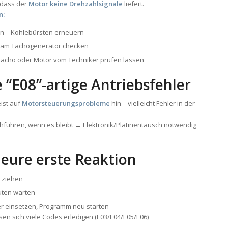
 dass der
Motor keine Drehzahlsignale
liefert.
n:
en – Kohlebürsten erneuern
 am Tachogenerator checken
Tacho oder Motor vom Techniker prüfen lassen
 “E08”-artige Antriebsfehler
eist auf
Motorsteuerungsprobleme
hin – vielleicht Fehler in der
hführen, wenn es bleibt → Elektronik/Platinentausch notwendig
 eure erste Reaktion
 ziehen
uten warten
r einsetzen, Programm neu starten
ssen sich viele Codes erledigen (E03/E04/E05/E06)