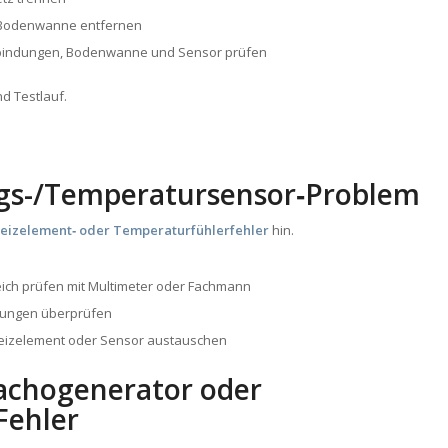
Bodenwanne entfernen
bindungen, Bodenwanne und Sensor prüfen
d Testlauf.
gs-/Temperatursensor‑Problem
eizelement‑ oder Temperaturfühlerfehler
hin.
ich prüfen mit Multimeter oder Fachmann
dungen überprüfen
Heizelement oder Sensor austauschen
Tachogenerator oder
Fehler