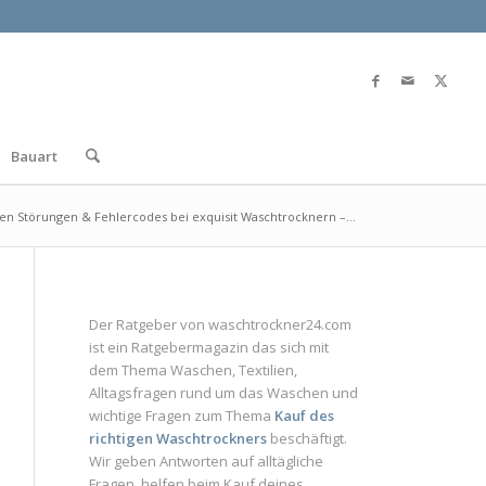
Bauart
ten Störungen & Fehlercodes bei exquisit Waschtrocknern –...
Der Ratgeber von
waschtrockner24.com
ist ein
Ratgebermagazin
das sich mit
dem Thema Waschen, Textilien,
Alltagsfragen rund um das Waschen und
wichtige Fragen zum Thema
Kauf des
richtigen Waschtrockners
beschäftigt.
Wir geben Antworten auf alltägliche
Fragen, helfen beim Kauf deines