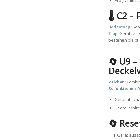
Programm läu
🌡️ C2 
Bedeutung:
Sens
Tipp:
Gerät reset
bestehen bleibt
🔄 U9 –
Deckel
Zeichen:
Kombin
So funktioniert’
Gerät abscha
Deckel schli
🔄 Reset
Gerät aussc