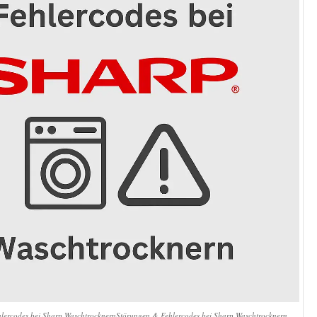
lercodes bei Sharp WaschtrocknernStörungen & Fehlercodes bei Sharp Waschtrocknern