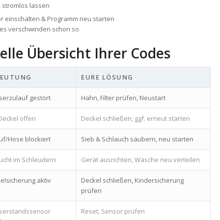
 stromlos lassen
r einschalten & Programm neu starten
des verschwinden schon so
elle Übersicht Ihrer Codes
DEUTUNG
EURE LÖSUNG
erzulauf gestört
Hahn, Filter prüfen, Neustart
Deckel offen
Deckel schließen, ggf. erneut starten
uf/Hose blockiert
Sieb & Schlauch säubern, neu starten
cht im Schleudern
Gerät ausrichten, Wäsche neu verteilen
elsicherung aktiv
Deckel schließen, Kindersicherung
prüfen
serstandssensor
Reset, Sensor prüfen