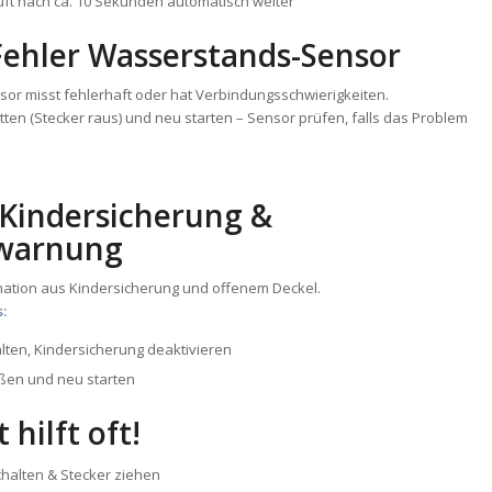
ft nach ca. 10 Sekunden automatisch weiter
– Fehler Wasserstands-Sensor
or misst fehlerhaft oder hat Verbindungsschwierigkeiten.
ten (Stecker raus) und neu starten – Sensor prüfen, falls das Problem
 Kindersicherung &
warnung
ation aus Kindersicherung und offenem Deckel.
s:
lten, Kindersicherung deaktivieren
eßen und neu starten
 hilft oft!
halten & Stecker ziehen