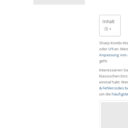
Inhalt
Sharp-Kombi-Was
oder
U9
an. Mei
Anpassung von 
geht.
Interessieren S
klassischen Einz
einmal hakt: Wer
& Fehlercodes 
um die
häufigst