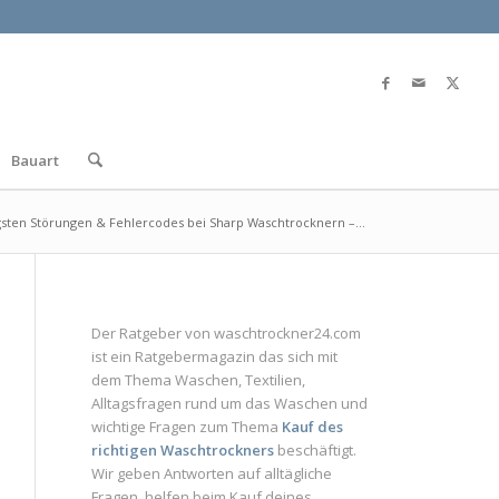
Bauart
gsten Störungen & Fehlercodes bei Sharp Waschtrocknern –...
Der Ratgeber von
waschtrockner24.com
ist ein
Ratgebermagazin
das sich mit
dem Thema Waschen, Textilien,
Alltagsfragen rund um das Waschen und
wichtige Fragen zum Thema
Kauf des
richtigen Waschtrockners
beschäftigt.
Wir geben Antworten auf alltägliche
Fragen, helfen beim Kauf deines