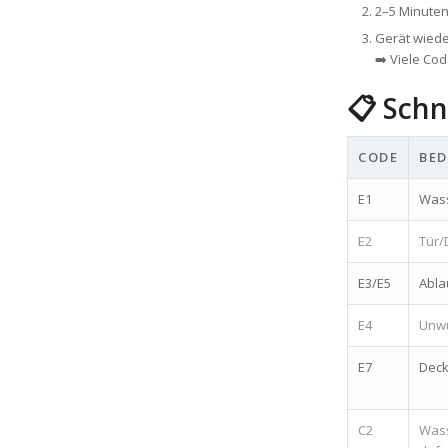
2–5 Minuten
Gerät wiede
➡️ Viele Co
📋 Schn
CODE
BE
E1
Wass
E2
Tür/
E3/E5
Abla
E4
Unwu
E7
Deck
C2
Was