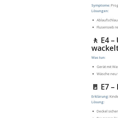
Symptome:
Prog
Lösungen:
Ablaufschlau
Flusensieb r
🚶 E4 
wackel
Was tun:
Gerät mit Wa
Wäsche neu v
🚪 E7 –
Erklärung:
Kinde
Lösung:
Deckel siche