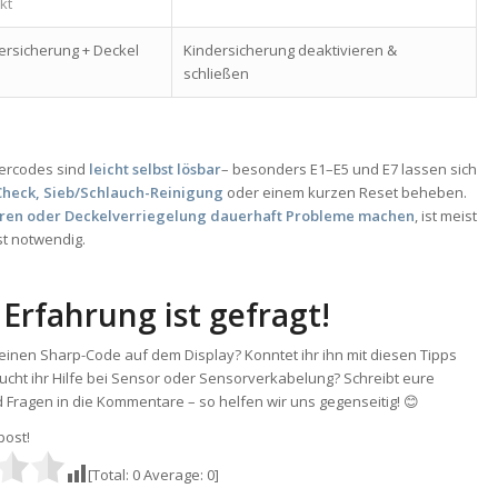
kt
ersicherung + Deckel
Kindersicherung deaktivieren &
schließen
lercodes sind
leicht selbst lösbar
– besonders E1–E5 und E7 lassen sich
heck, Sieb/Schlauch-Reinigung
oder einem kurzen Reset beheben.
ren oder Deckelverriegelung dauerhaft Probleme machen
, ist meist
t notwendig.
 Erfahrung ist gefragt!
 einen Sharp-Code auf dem Display? Konntet ihr ihn mit diesen Tipps
ucht ihr Hilfe bei Sensor oder Sensorverkabelung? Schreibt eure
Fragen in die Kommentare – so helfen wir uns gegenseitig! 😊
 post!
[Total:
0
Average:
0
]