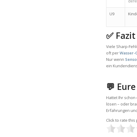
defe
U9
Kind
✅ Fazit
Viele Sharp-Feh
oft per
Wasser-C
Nur wenn
Senso
ein Kundendiens
💬 Eure
Hattet Ihr schon
lösen – oder bra
Erfahrungen und 
Click to rate this