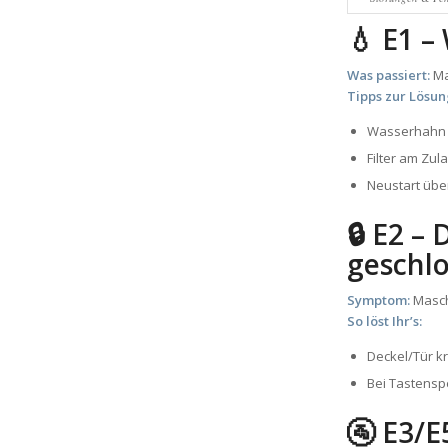
💧 E1 –
Was passiert:
Ma
Tipps zur Lösun
Wasserhahn 
Filter am Zul
Neustart übe
🔒 E2 –
geschl
Symptom:
Maschi
So löst Ihr’s:
Deckel/Tür kr
Bei Tastensp
🚰 E3/E