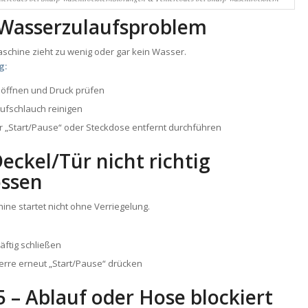
 Wasserzulaufsproblem
schine zieht zu wenig oder gar kein Wasser.
g:
öffnen und Druck prüfen
aufschlauch reinigen
r „Start/Pause“ oder Steckdose entfernt durchführen
 Deckel/Tür nicht richtig
ossen
ne startet nicht ohne Verriegelung.
äftig schließen
erre erneut „Start/Pause“ drücken
5 – Ablauf oder Hose blockiert