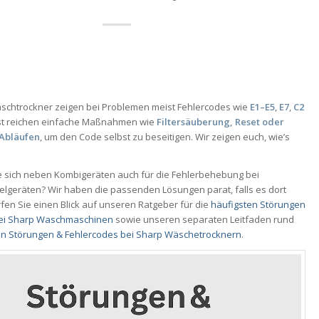
chtrockner zeigen bei Problemen meist Fehlercodes wie
E1–E5
,
E7
,
C2
st reichen einfache Maßnahmen wie
Filtersäuberung, Reset oder
Abläufen
, um den Code selbst zu beseitigen. Wir zeigen euch, wie’s
ie sich neben Kombigeräten auch für die Fehlerbehebung bei
elgeräten? Wir haben die passenden Lösungen parat, falls es dort
fen Sie einen Blick auf unseren Ratgeber für die
häufigsten Störungen
bei Sharp Waschmaschinen
sowie unseren separaten Leitfaden rund
en Störungen & Fehlercodes bei Sharp Wäschetrocknern
.