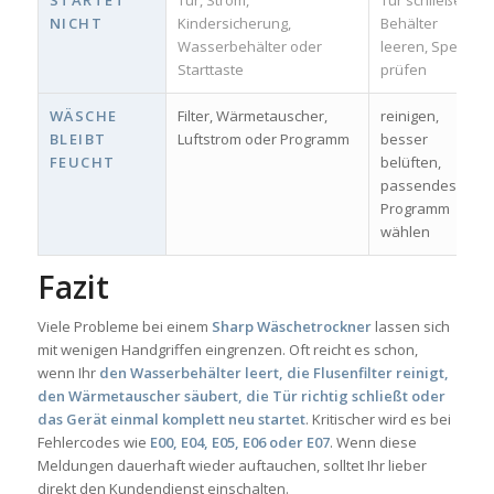
STARTET
Tür, Strom,
Tür schließen,
NICHT
Kindersicherung,
Behälter
Wasserbehälter oder
leeren, Sperre
Starttaste
prüfen
WÄSCHE
Filter, Wärmetauscher,
reinigen,
BLEIBT
Luftstrom oder Programm
besser
FEUCHT
belüften,
passendes
Programm
wählen
Fazit
Viele Probleme bei einem
Sharp Wäschetrockner
lassen sich
mit wenigen Handgriffen eingrenzen. Oft reicht es schon,
wenn Ihr
den Wasserbehälter leert, die Flusenfilter reinigt,
den Wärmetauscher säubert, die Tür richtig schließt oder
das Gerät einmal komplett neu startet
. Kritischer wird es bei
Fehlercodes wie
E00, E04, E05, E06 oder E07
. Wenn diese
Meldungen dauerhaft wieder auftauchen, solltet Ihr lieber
direkt den Kundendienst einschalten.