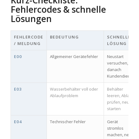
Kurz-Checkliste:
Fehlercodes & schnelle
Lösungen
FEHLERCODE
BEDEUTUNG
SCHNELLE
/ MELDUNG
LÖSUNG
E00
Allgemeiner Gerätefehler
Neustart
versuchen,
danach
Kundendienst
E03
Wasserbehälter voll oder
Behälter
Ablaufproblem
leeren, Ablauf
prüfen, neu
starten
E04
Technischer Fehler
Gerät
stromlos
machen, neu