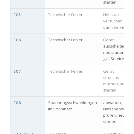
starten
E05
Technischer Fehler
Neustart
versuchen,
dann Service
E06
Technischer Fehler
Gerät
ausschalten,
neu starten,
ggf. Service
E07
Technischer Fehler
Gerät
stromlos
machen, neu
starten
E08
Spannungsschwankungen
abwarten,
im Stromnetz
Netzspannung
prüfen, neu
starten