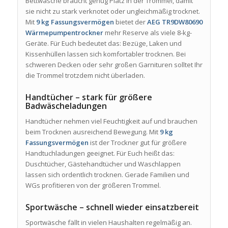
Bettwäsche braucht genug Platz in der Trommel, damit
sie nicht zu stark verknotet oder ungleichmäßig trocknet.
Mit
9 kg Fassungsvermögen
bietet der
AEG TR9DW80690
Wärmepumpentrockner
mehr Reserve als viele 8-kg-
Geräte. Für Euch bedeutet das: Bezüge, Laken und
Kissenhüllen lassen sich komfortabler trocknen. Bei
schweren Decken oder sehr großen Garnituren solltet Ihr
die Trommel trotzdem nicht überladen.
Handtücher – stark für größere
Badwäscheladungen
Handtücher nehmen viel Feuchtigkeit auf und brauchen
beim Trocknen ausreichend Bewegung. Mit
9 kg
Fassungsvermögen
ist der Trockner gut für größere
Handtuchladungen geeignet. Für Euch heißt das:
Duschtücher, Gästehandtücher und Waschlappen
lassen sich ordentlich trocknen. Gerade Familien und
WGs profitieren von der größeren Trommel.
Sportwäsche – schnell wieder einsatzbereit
Sportwäsche fällt in vielen Haushalten regelmäßig an.