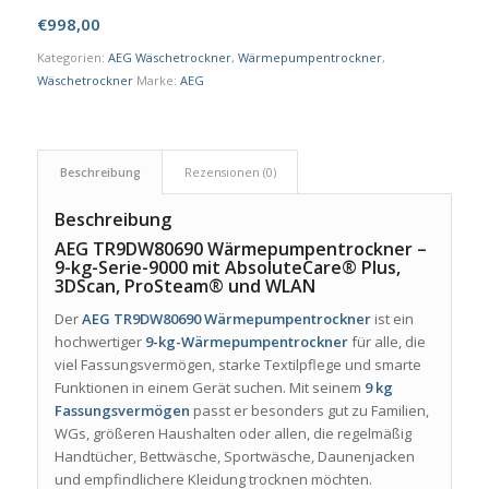
€
998,00
Kategorien:
AEG Wäschetrockner
,
Wärmepumpentrockner
,
Wäschetrockner
Marke:
AEG
Beschreibung
Rezensionen (0)
Beschreibung
AEG TR9DW80690 Wärmepumpentrockner –
9-kg-Serie-9000 mit AbsoluteCare® Plus,
3DScan, ProSteam® und WLAN
Der
AEG TR9DW80690 Wärmepumpentrockner
ist ein
hochwertiger
9-kg-Wärmepumpentrockner
für alle, die
viel Fassungsvermögen, starke Textilpflege und smarte
Funktionen in einem Gerät suchen. Mit seinem
9 kg
Fassungsvermögen
passt er besonders gut zu Familien,
WGs, größeren Haushalten oder allen, die regelmäßig
Handtücher, Bettwäsche, Sportwäsche, Daunenjacken
und empfindlichere Kleidung trocknen möchten.