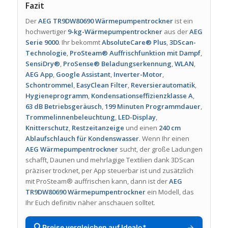
Fazit
Der
AEG TR9DW80690 Wärmepumpentrockner
ist ein
hochwertiger
9-kg-Wärmepumpentrockner
aus der
AEG
Serie 9000
. Ihr bekommt
AbsoluteCare® Plus
,
3DScan-
Technologie
,
ProSteam® Auffrischfunktion mit Dampf
,
SensiDry®
,
ProSense® Beladungserkennung
,
WLAN
,
AEG App
,
Google Assistant
,
Inverter-Motor
,
Schontrommel
,
EasyClean Filter
,
Reversierautomatik
,
Hygieneprogramm
,
Kondensationseffizienzklasse A
,
63 dB Betriebsgeräusch
,
199 Minuten Programmdauer
,
Trommelinnenbeleuchtung
,
LED-Display
,
Knitterschutz
,
Restzeitanzeige
und einen
240 cm
Ablaufschlauch für Kondenswasser
. Wenn Ihr einen
AEG Wärmepumpentrockner
sucht, der große Ladungen
schafft, Daunen und mehrlagige Textilien dank 3DScan
präziser trocknet, per App steuerbar ist und zusätzlich
mit ProSteam® auffrischen kann, dann ist der
AEG
TR9DW80690 Wärmepumpentrockner
ein Modell, das
Ihr Euch definitiv näher anschauen solltet.
🔍
→
Preise vergleichen auf Idealo*