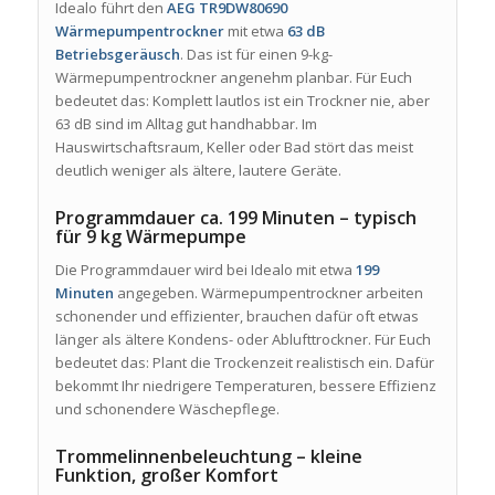
Idealo führt den
AEG TR9DW80690
Wärmepumpentrockner
mit etwa
63 dB
Betriebsgeräusch
. Das ist für einen 9-kg-
Wärmepumpentrockner angenehm planbar. Für Euch
bedeutet das: Komplett lautlos ist ein Trockner nie, aber
63 dB sind im Alltag gut handhabbar. Im
Hauswirtschaftsraum, Keller oder Bad stört das meist
deutlich weniger als ältere, lautere Geräte.
Programmdauer ca. 199 Minuten – typisch
für 9 kg Wärmepumpe
Die Programmdauer wird bei Idealo mit etwa
199
Minuten
angegeben. Wärmepumpentrockner arbeiten
schonender und effizienter, brauchen dafür oft etwas
länger als ältere Kondens- oder Ablufttrockner. Für Euch
bedeutet das: Plant die Trockenzeit realistisch ein. Dafür
bekommt Ihr niedrigere Temperaturen, bessere Effizienz
und schonendere Wäschepflege.
Trommelinnenbeleuchtung – kleine
Funktion, großer Komfort