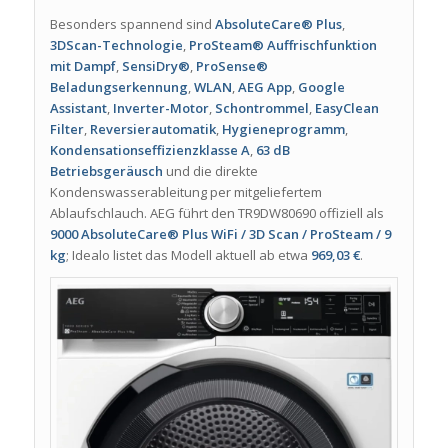
Besonders spannend sind
AbsoluteCare® Plus
,
3DScan-Technologie
,
ProSteam® Auffrischfunktion
mit Dampf
,
SensiDry®
,
ProSense®
Beladungserkennung
,
WLAN
,
AEG App
,
Google
Assistant
,
Inverter-Motor
,
Schontrommel
,
EasyClean
Filter
,
Reversierautomatik
,
Hygieneprogramm
,
Kondensationseffizienzklasse A
,
63 dB
Betriebsgeräusch
und die direkte
Kondenswasserableitung per mitgeliefertem
Ablaufschlauch. AEG führt den TR9DW80690 offiziell als
9000 AbsoluteCare® Plus WiFi / 3D Scan / ProSteam / 9
kg
; Idealo listet das Modell aktuell ab etwa
969,03 €
.