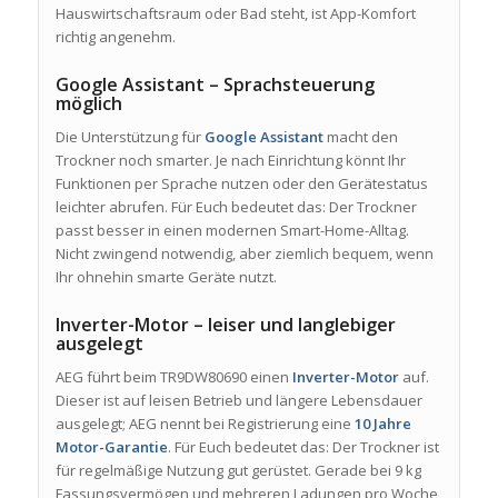
Hauswirtschaftsraum oder Bad steht, ist App-Komfort
richtig angenehm.
Google Assistant – Sprachsteuerung
möglich
Die Unterstützung für
Google Assistant
macht den
Trockner noch smarter. Je nach Einrichtung könnt Ihr
Funktionen per Sprache nutzen oder den Gerätestatus
leichter abrufen. Für Euch bedeutet das: Der Trockner
passt besser in einen modernen Smart-Home-Alltag.
Nicht zwingend notwendig, aber ziemlich bequem, wenn
Ihr ohnehin smarte Geräte nutzt.
Inverter-Motor – leiser und langlebiger
ausgelegt
AEG führt beim TR9DW80690 einen
Inverter-Motor
auf.
Dieser ist auf leisen Betrieb und längere Lebensdauer
ausgelegt; AEG nennt bei Registrierung eine
10 Jahre
Motor-Garantie
. Für Euch bedeutet das: Der Trockner ist
für regelmäßige Nutzung gut gerüstet. Gerade bei 9 kg
Fassungsvermögen und mehreren Ladungen pro Woche