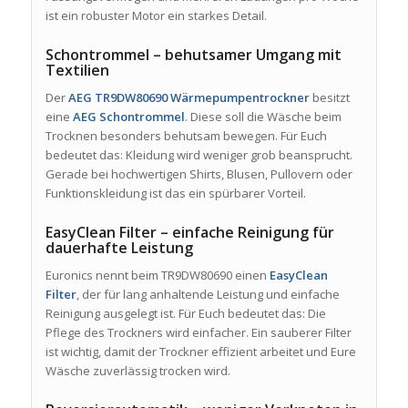
ist ein robuster Motor ein starkes Detail.
Schontrommel – behutsamer Umgang mit
Textilien
Der
AEG TR9DW80690 Wärmepumpentrockner
besitzt
eine
AEG Schontrommel
. Diese soll die Wäsche beim
Trocknen besonders behutsam bewegen. Für Euch
bedeutet das: Kleidung wird weniger grob beansprucht.
Gerade bei hochwertigen Shirts, Blusen, Pullovern oder
Funktionskleidung ist das ein spürbarer Vorteil.
EasyClean Filter – einfache Reinigung für
dauerhafte Leistung
Euronics nennt beim TR9DW80690 einen
EasyClean
Filter
, der für lang anhaltende Leistung und einfache
Reinigung ausgelegt ist. Für Euch bedeutet das: Die
Pflege des Trockners wird einfacher. Ein sauberer Filter
ist wichtig, damit der Trockner effizient arbeitet und Eure
Wäsche zuverlässig trocken wird.