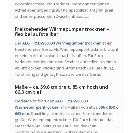
Waschmaschine und Trockner übereinander planen.
Achtet aber unbedingt auf Kompatibilität, Tragfähigkeit
und einen passenden Zwischenbausatz.
Freistehender Wärmepumpentrockner –
flexibel aufstellbar
Der
AEG TR9DW80690 Wärmepumpentrockner
ist ein
freistehendes Gerät. Als Wärmepumpentrockner braucht
er keinen Abluftschlauch nach draußen. Für Euch
bedeutet das: Ihr könnt ihn flexibler aufstellen als einen
Ablufttrockner. Wichtig sind Stromanschluss, Belüftung,
Türöffnung und genug Platz rund um das Gerät.
Maße – ca. 59,6 cm breit, 85 cm hoch und
66,3 cm tief
MediaMarkt führt den
AEG TR9DW80690
Wärmepumpentrockner
mit Maßen von etwa
596 x 850 x
663 mm
. Damit liegt er im klassischen Format moderner
großer Wärmepumpentrockner. Für Euch bedeutet das:
Messt den Stellplatz genau aus und denkt an
Türöffnung, Wandabstand, Luftzirkulation und