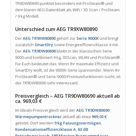
TR9DW80690 punktet besonders mit ProSteam® und
dem klaren AEG-Datenblatt als WiFi / 3D Scan / ProSteam
/ 9 kg Modell.
Unterschied zum AEG TR9XW80890
Der
AEG TR9XW80890
gehört zur
Serie 9000X
und bringt
zusätzlich
SmartDry
sowie Energieeffizienzklasse A mit.
Der
AEG TR9DW80690
bleibt in der klassischen Serie
9000 und kombiniert 9 kg, 3DScan, WLAN und ProSteam®.
Für Euch bedeutet das: Wenn Ihr maximale Effizienz und
SmartDry wollt, ist die 9000X-Serie spannender. Wenn Ihr
ProSteam® und Serie-9000-Premiumfunktionen sucht, ist
der TR9DW80690 sehr interessant.
Preisvergleich – AEG TR9DW80690 aktuell ab
ca. 969,03 €
Im Idealo-Preisvergleich wird der
AEG TR9DW80690
Wärmepumpentrockner
aktuell ab etwa
969,03 €
gelistet. Dort werden
9 kg Fassungsvermögen
,
Kondensationseffizienzklasse A
,
63 dB
Betriebsgeräusch
,
199 Minuten Programmdauer
,