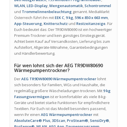
WLAN
,
LED-Display
,
Mengenautomatik
,
Schontrommel
und
Trommelinnenbeleuchtung
genannt. MediaMarkt
Österreich führt ihn mit
EEK C
,
9 kg
,
596 x 850 x 663 mm
,
App-Steuerung
,
Knitterschutz
und
Restzeitanzeige
. Für
Euch bedeutet das: Der TR9DW80690 ist ein hochwertiger
Premium-Trockner und kein günstiges Einstiegsgerät.
Achtet beim Kauf auf Versandkosten, Lieferung bis zum
Aufstellort, Altgeräte-Mitnahme, Garantiebedingungen
und Händlerbewertung.
Für wen lohnt sich der AEG TR9DW80690
Wärmepumpentrockner?
Der
AEG TR9DW80690 Wärmepumpentrockner
lohnt
sich besonders für Familien, WGs und Haushalte, die
regelmäßig größere Wäscheladungen trocknen. Mit
9 kg
Fassungsvermögen
ist er komfortabler als viele 8-kg-
Geräte und bietet starke Funktionen für empfindlichere
Textilien. Für Euch ist das Modell besonders passend,
wenn Ihr einen
AEG Wärmepumpentrockner
mit
AbsoluteCare® Plus
,
3DScan
,
ProSteam®
,
SensiDry®
,
ProSense®
,
WLAN
,
AEG App
,
Daunenprogramm
,