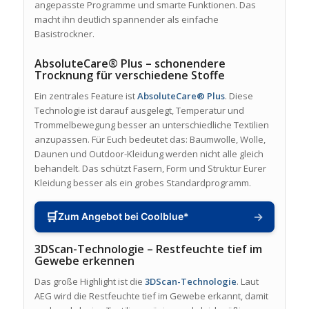
angepasste Programme und smarte Funktionen. Das
macht ihn deutlich spannender als einfache
Basistrockner.
AbsoluteCare® Plus – schonendere
Trocknung für verschiedene Stoffe
Ein zentrales Feature ist
AbsoluteCare® Plus
. Diese
Technologie ist darauf ausgelegt, Temperatur und
Trommelbewegung besser an unterschiedliche Textilien
anzupassen. Für Euch bedeutet das: Baumwolle, Wolle,
Daunen und Outdoor-Kleidung werden nicht alle gleich
behandelt. Das schützt Fasern, Form und Struktur Eurer
Kleidung besser als ein grobes Standardprogramm.
🛒
→
Zum Angebot bei Coolblue*
3DScan-Technologie – Restfeuchte tief im
Gewebe erkennen
Das große Highlight ist die
3DScan-Technologie
. Laut
AEG wird die Restfeuchte tief im Gewebe erkannt, damit