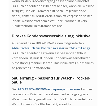
wenn Ihr den Trockenvorgang besser planen möchtet.
Für Euch bedeutet das: Ihr seht besser, wann die Wäsche
fertig ist, und die Trommel hilft nach Programmende
dabei, Knitter zu reduzieren. Komplett vergessen solltet
Ihr die Wäsche trotzdem nicht – der Trockner ist kein
Kleiderschrank mit Stromanschluss.
Direkte Kondenswasserableitung inklusive
AEG nennt beim TR9DW80690 einen mitgelieferten
Ablaufschlauch für Kondenswasser
mit
240 cm Länge
.
Für Euch bedeutet das: Wenn ein passender Ablauf
vorhanden ist, müsst Ihr den Kondenswasserbehälter
nicht ständig manuell leeren. Das ist im Alltag ein ziemlich
angenehmes Komfortdetail.
Säulenfähig – passend für Wasch-Trocken-
Säule
Der
AEG TR9DW80690 Wärmepumpentrockner
kann mit
passendem Zwischenbaurahmen auf eine geeignete
Waschmaschine gestellt werden. Für Euch bedeutet das:
Wenn Ihr wenig Stellfläche habt, könnt Ihr