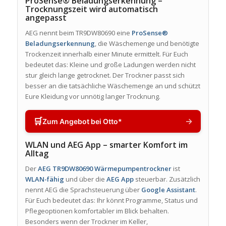
ProSense® Beladungserkennung –
Trocknungszeit wird automatisch
angepasst
AEG nennt beim TR9DW80690 eine
ProSense®
Beladungserkennung
, die Wäschemenge und benötigte
Trockenzeit innerhalb einer Minute ermittelt. Für Euch
bedeutet das: Kleine und große Ladungen werden nicht
stur gleich lange getrocknet. Der Trockner passt sich
besser an die tatsächliche Wäschemenge an und schützt
Eure Kleidung vor unnötig langer Trocknung.
🛒
→
Zum Angebot bei Otto*
WLAN und AEG App – smarter Komfort im
Alltag
Der
AEG TR9DW80690 Wärmepumpentrockner
ist
WLAN-fähig
und über die
AEG App
steuerbar. Zusätzlich
nennt AEG die Sprachsteuerung über
Google Assistant
.
Für Euch bedeutet das: Ihr könnt Programme, Status und
Pflegeoptionen komfortabler im Blick behalten.
Besonders wenn der Trockner im Keller,