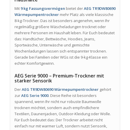
Mit
9 kg Fassungsvermögen
bietet der
AEG TR9DW80690
Wärmepumpentrockner
mehr Platz als viele klassische
8-kg-Trockner. Das ist besonders angenehm, wenn Ihr
regelmäßig größere Wäscheladungen trocknet oder
mehrere Personen im Haushalt leben. Für Euch bedeutet
das: Handtücher, Bettwäsche, Hoodies, Jeans,
Sportwäsche, Unterwäsche und gemischte
Wochenladungen lassen sich entspannter trocknen.
Gerade bei Familien oder WGs ist die 9-kg-Klasse ein
echter Komfortgewinn.
AEG Serie 9000 – Premium-Trockner mit
starker Sensorik
Der
AEG TR9DW80690 Wärmepumpentrockner
gehört
zur
AEG Serie 9000
. Diese Reihe ist besonders
spannend, wenn Ihr nicht nur robuste Baumwolle
trocknen möchtet, sondern auch empfindlichere
Textilien, Daunenjacken, Outdoor-Kleidung oder Wolle.
Für Euch bedeutet das: Der Trockner arbeitet nicht
einfach nur mit warmer Luft, sondern nutzt Sensorik,