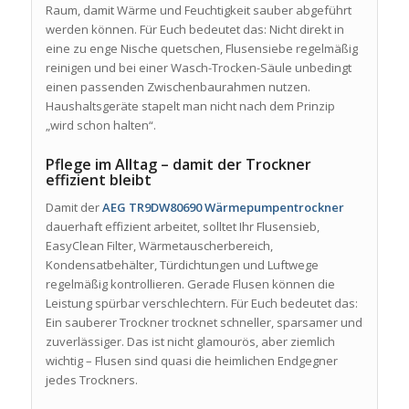
Raum, damit Wärme und Feuchtigkeit sauber abgeführt
werden können. Für Euch bedeutet das: Nicht direkt in
eine zu enge Nische quetschen, Flusensiebe regelmäßig
reinigen und bei einer Wasch-Trocken-Säule unbedingt
einen passenden Zwischenbaurahmen nutzen.
Haushaltsgeräte stapelt man nicht nach dem Prinzip
„wird schon halten“.
Pflege im Alltag – damit der Trockner
effizient bleibt
Damit der
AEG TR9DW80690 Wärmepumpentrockner
dauerhaft effizient arbeitet, solltet Ihr Flusensieb,
EasyClean Filter, Wärmetauscherbereich,
Kondensatbehälter, Türdichtungen und Luftwege
regelmäßig kontrollieren. Gerade Flusen können die
Leistung spürbar verschlechtern. Für Euch bedeutet das:
Ein sauberer Trockner trocknet schneller, sparsamer und
zuverlässiger. Das ist nicht glamourös, aber ziemlich
wichtig – Flusen sind quasi die heimlichen Endgegner
jedes Trockners.