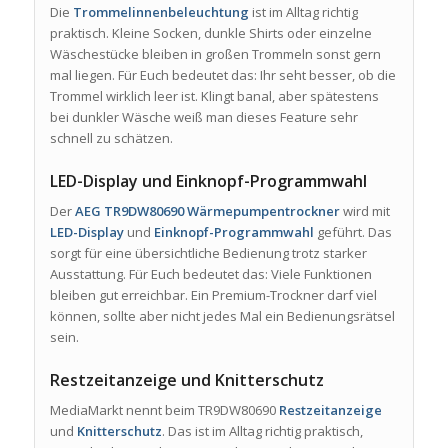
Die
Trommelinnenbeleuchtung
ist im Alltag richtig
praktisch. Kleine Socken, dunkle Shirts oder einzelne
Wäschestücke bleiben in großen Trommeln sonst gern
mal liegen. Für Euch bedeutet das: Ihr seht besser, ob die
Trommel wirklich leer ist. Klingt banal, aber spätestens
bei dunkler Wäsche weiß man dieses Feature sehr
schnell zu schätzen.
LED-Display und Einknopf-Programmwahl
Der
AEG TR9DW80690 Wärmepumpentrockner
wird mit
LED-Display
und
Einknopf-Programmwahl
geführt. Das
sorgt für eine übersichtliche Bedienung trotz starker
Ausstattung. Für Euch bedeutet das: Viele Funktionen
bleiben gut erreichbar. Ein Premium-Trockner darf viel
können, sollte aber nicht jedes Mal ein Bedienungsrätsel
sein.
Restzeitanzeige und Knitterschutz
MediaMarkt nennt beim TR9DW80690
Restzeitanzeige
und
Knitterschutz
. Das ist im Alltag richtig praktisch,