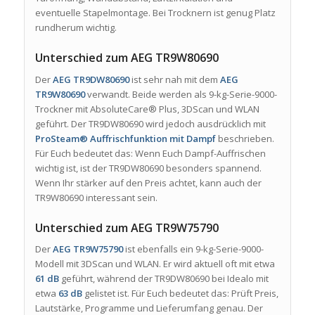
eventuelle Stapelmontage. Bei Trocknern ist genug Platz
rundherum wichtig.
Unterschied zum AEG TR9W80690
Der
AEG TR9DW80690
ist sehr nah mit dem
AEG
TR9W80690
verwandt. Beide werden als 9-kg-Serie-9000-
Trockner mit AbsoluteCare® Plus, 3DScan und WLAN
geführt. Der TR9DW80690 wird jedoch ausdrücklich mit
ProSteam® Auffrischfunktion mit Dampf
beschrieben.
Für Euch bedeutet das: Wenn Euch Dampf-Auffrischen
wichtig ist, ist der TR9DW80690 besonders spannend.
Wenn Ihr stärker auf den Preis achtet, kann auch der
TR9W80690 interessant sein.
Unterschied zum AEG TR9W75790
Der
AEG TR9W75790
ist ebenfalls ein 9-kg-Serie-9000-
Modell mit 3DScan und WLAN. Er wird aktuell oft mit etwa
61 dB
geführt, während der TR9DW80690 bei Idealo mit
etwa
63 dB
gelistet ist. Für Euch bedeutet das: Prüft Preis,
Lautstärke, Programme und Lieferumfang genau. Der