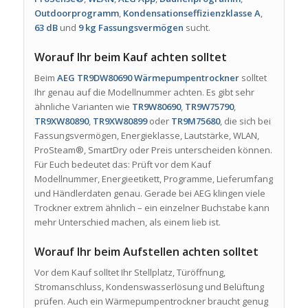
Outdoorprogramm
,
Kondensationseffizienzklasse A
,
63 dB
und
9 kg Fassungsvermögen
sucht.
Worauf Ihr beim Kauf achten solltet
Beim
AEG TR9DW80690 Wärmepumpentrockner
solltet
Ihr genau auf die Modellnummer achten. Es gibt sehr
ähnliche Varianten wie
TR9W80690
,
TR9W75790
,
TR9XW80890
,
TR9XW80899
oder
TR9M75680
, die sich bei
Fassungsvermögen, Energieklasse, Lautstärke, WLAN,
ProSteam®, SmartDry oder Preis unterscheiden können.
Für Euch bedeutet das: Prüft vor dem Kauf
Modellnummer, Energieetikett, Programme, Lieferumfang
und Händlerdaten genau. Gerade bei AEG klingen viele
Trockner extrem ähnlich – ein einzelner Buchstabe kann
mehr Unterschied machen, als einem lieb ist.
Worauf Ihr beim Aufstellen achten solltet
Vor dem Kauf solltet Ihr Stellplatz, Türöffnung,
Stromanschluss, Kondenswasserlösung und Belüftung
prüfen. Auch ein Wärmepumpentrockner braucht genug