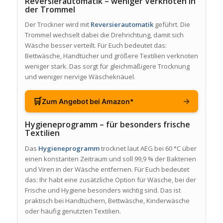
Reversierautomatik – weniger Verknoten in
der Trommel
Der Trockner wird mit
Reversierautomatik
geführt. Die
Trommel wechselt dabei die Drehrichtung, damit sich
Wäsche besser verteilt. Für Euch bedeutet das:
Bettwäsche, Handtücher und größere Textilien verknoten
weniger stark. Das sorgt für gleichmäßigere Trocknung
und weniger nervige Wäscheknäuel.
🛒
→
Zum Angebot bei Amazon*
Hygieneprogramm – für besonders frische
Textilien
Das
Hygieneprogramm
trocknet laut AEG bei 60 °C über
einen konstanten Zeitraum und soll 99,9 % der Bakterien
und Viren in der Wäsche entfernen. Für Euch bedeutet
das: Ihr habt eine zusätzliche Option für Wäsche, bei der
Frische und Hygiene besonders wichtig sind. Das ist
praktisch bei Handtüchern, Bettwäsche, Kinderwäsche
oder häufig genutzten Textilien.