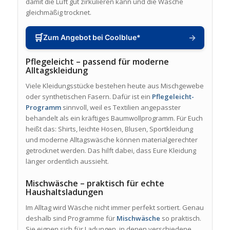
damit die Luft gut zirkulieren kann und die Wäsche
gleichmäßig trocknet.
🛒
→
Zum Angebot bei Coolblue*
Pflegeleicht – passend für moderne
Alltagskleidung
Viele Kleidungsstücke bestehen heute aus Mischgewebe
oder synthetischen Fasern. Dafür ist ein
Pflegeleicht-
Programm
sinnvoll, weil es Textilien angepasster
behandelt als ein kräftiges Baumwollprogramm. Für Euch
heißt das: Shirts, leichte Hosen, Blusen, Sportkleidung
und moderne Alltagswäsche können materialgerechter
getrocknet werden. Das hilft dabei, dass Eure Kleidung
länger ordentlich aussieht.
Mischwäsche – praktisch für echte
Haushaltsladungen
Im Alltag wird Wäsche nicht immer perfekt sortiert. Genau
deshalb sind Programme für
Mischwäsche
so praktisch.
Sie eignen sich für Ladungen, in denen verschiedene