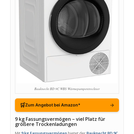
Bauknecht BD 9C WBS Wärmepumpentrockner
🛒
→
Zum Angebot bei Amazon*
9 kg Fassungsvermögen – viel Platz für
größere Trockenladungen
Mit
9 kg Fassungsvermögen
bietet der
Bauknecht BD 9C