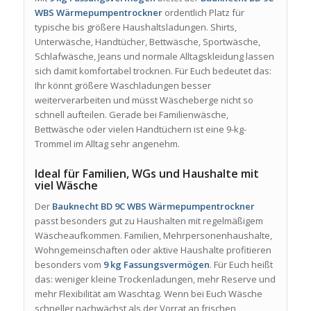
WBS Wärmepumpentrockner
ordentlich Platz für
typische bis größere Haushaltsladungen. Shirts,
Unterwäsche, Handtücher, Bettwäsche, Sportwäsche,
Schlafwäsche, Jeans und normale Alltagskleidung lassen
sich damit komfortabel trocknen. Für Euch bedeutet das:
Ihr könnt größere Waschladungen besser
weiterverarbeiten und müsst Wäscheberge nicht so
schnell aufteilen. Gerade bei Familienwäsche,
Bettwäsche oder vielen Handtüchern ist eine 9-kg-
Trommel im Alltag sehr angenehm.
Ideal für Familien, WGs und Haushalte mit
viel Wäsche
Der
Bauknecht BD 9C WBS Wärmepumpentrockner
passt besonders gut zu Haushalten mit regelmäßigem
Wäscheaufkommen. Familien, Mehrpersonenhaushalte,
Wohngemeinschaften oder aktive Haushalte profitieren
besonders vom
9 kg Fassungsvermögen
. Für Euch heißt
das: weniger kleine Trockenladungen, mehr Reserve und
mehr Flexibilität am Waschtag. Wenn bei Euch Wäsche
schneller nachwächst als der Vorrat an frischen