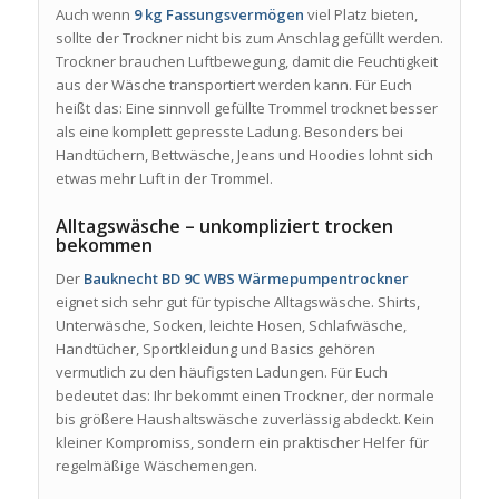
Auch wenn
9 kg Fassungsvermögen
viel Platz bieten,
sollte der Trockner nicht bis zum Anschlag gefüllt werden.
Trockner brauchen Luftbewegung, damit die Feuchtigkeit
aus der Wäsche transportiert werden kann. Für Euch
heißt das: Eine sinnvoll gefüllte Trommel trocknet besser
als eine komplett gepresste Ladung. Besonders bei
Handtüchern, Bettwäsche, Jeans und Hoodies lohnt sich
etwas mehr Luft in der Trommel.
Alltagswäsche – unkompliziert trocken
bekommen
Der
Bauknecht BD 9C WBS Wärmepumpentrockner
eignet sich sehr gut für typische Alltagswäsche. Shirts,
Unterwäsche, Socken, leichte Hosen, Schlafwäsche,
Handtücher, Sportkleidung und Basics gehören
vermutlich zu den häufigsten Ladungen. Für Euch
bedeutet das: Ihr bekommt einen Trockner, der normale
bis größere Haushaltswäsche zuverlässig abdeckt. Kein
kleiner Kompromiss, sondern ein praktischer Helfer für
regelmäßige Wäschemengen.