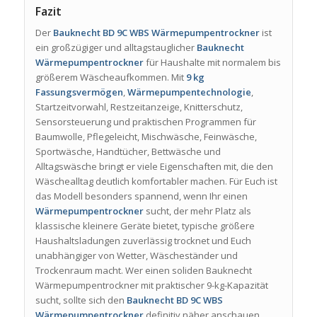
Fazit
Der
Bauknecht BD 9C WBS Wärmepumpentrockner
ist
ein großzügiger und alltagstauglicher
Bauknecht
Wärmepumpentrockner
für Haushalte mit normalem bis
größerem Wäscheaufkommen. Mit
9 kg
Fassungsvermögen
,
Wärmepumpentechnologie
,
Startzeitvorwahl, Restzeitanzeige, Knitterschutz,
Sensorsteuerung und praktischen Programmen für
Baumwolle, Pflegeleicht, Mischwäsche, Feinwäsche,
Sportwäsche, Handtücher, Bettwäsche und
Alltagswäsche bringt er viele Eigenschaften mit, die den
Wäschealltag deutlich komfortabler machen. Für Euch ist
das Modell besonders spannend, wenn Ihr einen
Wärmepumpentrockner
sucht, der mehr Platz als
klassische kleinere Geräte bietet, typische größere
Haushaltsladungen zuverlässig trocknet und Euch
unabhängiger von Wetter, Wäscheständer und
Trockenraum macht. Wer einen soliden Bauknecht
Wärmepumpentrockner mit praktischer 9-kg-Kapazität
sucht, sollte sich den
Bauknecht BD 9C WBS
Wärmepumpentrockner
definitiv näher anschauen.