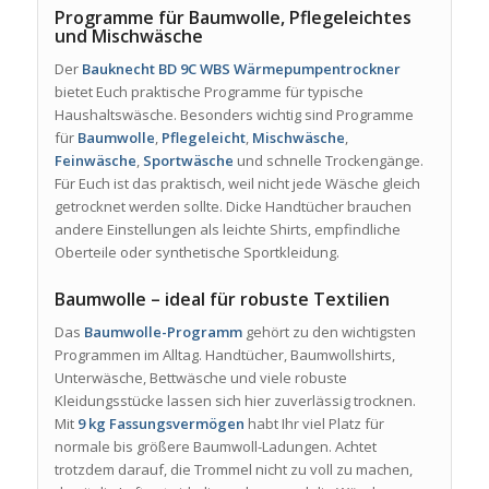
Programme für Baumwolle, Pflegeleichtes
und Mischwäsche
Der
Bauknecht BD 9C WBS Wärmepumpentrockner
bietet Euch praktische Programme für typische
Haushaltswäsche. Besonders wichtig sind Programme
für
Baumwolle
,
Pflegeleicht
,
Mischwäsche
,
Feinwäsche
,
Sportwäsche
und schnelle Trockengänge.
Für Euch ist das praktisch, weil nicht jede Wäsche gleich
getrocknet werden sollte. Dicke Handtücher brauchen
andere Einstellungen als leichte Shirts, empfindliche
Oberteile oder synthetische Sportkleidung.
Baumwolle – ideal für robuste Textilien
Das
Baumwolle-Programm
gehört zu den wichtigsten
Programmen im Alltag. Handtücher, Baumwollshirts,
Unterwäsche, Bettwäsche und viele robuste
Kleidungsstücke lassen sich hier zuverlässig trocknen.
Mit
9 kg Fassungsvermögen
habt Ihr viel Platz für
normale bis größere Baumwoll-Ladungen. Achtet
trotzdem darauf, die Trommel nicht zu voll zu machen,