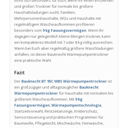
lohnt sich besonders für Euch, wenn Ihr einen effizienten
und großen Trockner für normale bis größere
Haushaltsladungen sucht. Familien,
Mehrpersonenhaushalte, WGs und Haushalte mit
regelmäßigem Wäscheaufkommen profitieren
besonders vom
9 kg Fassungsvermögen
. Wenn Ihr
dagegen nur gelegentlich kleine Mengen trocknet, kann
ein kompakteres Modell mit 7 oder 8 kg völlig ausreichen.
Wenn bei Euch aber regelmäßig größere Waschladungen
anfallen, ist dieser Bauknecht Wärmepumpentrockner
eine praktische Wahl.
Fazit
Der
Bauknecht BT 95C WBS Wärmepumpentrockner
ist
ein großzügiger und alltagstauglicher
Bauknecht
Wärmepumpentrockner
für Haushalte mit normalem bis
größerem Wäscheaufkommen. Mit
9 kg
Fassungsvermögen
,
Wärmepumpentechnologie
,
Startzeitvorwahl, Restzeitanzeige, Knitterschutz,
Sensorsteuerung und praktischen Programmen für
Baumwolle, Pflegeleicht, Mischwäsche, Feinwäsche,