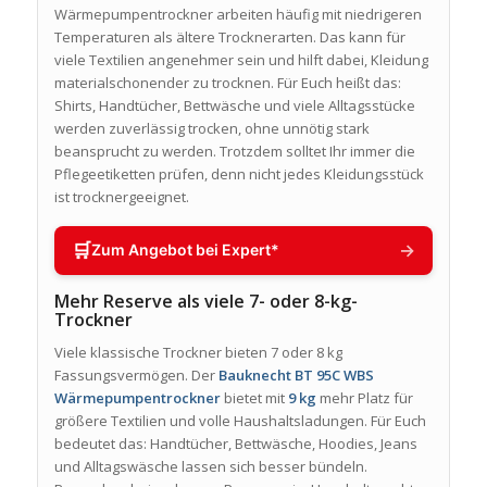
Wärmepumpentrockner arbeiten häufig mit niedrigeren
Temperaturen als ältere Trocknerarten. Das kann für
viele Textilien angenehmer sein und hilft dabei, Kleidung
materialschonender zu trocknen. Für Euch heißt das:
Shirts, Handtücher, Bettwäsche und viele Alltagsstücke
werden zuverlässig trocken, ohne unnötig stark
beansprucht zu werden. Trotzdem solltet Ihr immer die
Pflegeetiketten prüfen, denn nicht jedes Kleidungsstück
ist trocknergeeignet.
🛒
→
Zum Angebot bei Expert*
Mehr Reserve als viele 7- oder 8-kg-
Trockner
Viele klassische Trockner bieten 7 oder 8 kg
Fassungsvermögen. Der
Bauknecht BT 95C WBS
Wärmepumpentrockner
bietet mit
9 kg
mehr Platz für
größere Textilien und volle Haushaltsladungen. Für Euch
bedeutet das: Handtücher, Bettwäsche, Hoodies, Jeans
und Alltagswäsche lassen sich besser bündeln.