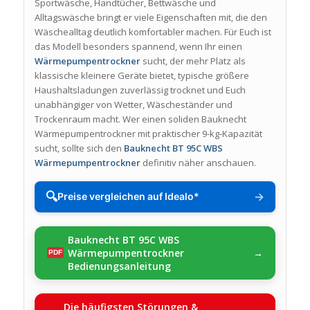
Sportwäsche, Handtücher, Bettwäsche und
Alltagswäsche bringt er viele Eigenschaften mit, die den
Wäschealltag deutlich komfortabler machen. Für Euch ist
das Modell besonders spannend, wenn Ihr einen
Wärmepumpentrockner
sucht, der mehr Platz als
klassische kleinere Geräte bietet, typische größere
Haushaltsladungen zuverlässig trocknet und Euch
unabhängiger von Wetter, Wäscheständer und
Trockenraum macht. Wer einen soliden Bauknecht
Wärmepumpentrockner mit praktischer 9-kg-Kapazität
sucht, sollte sich den
Bauknecht BT 95C WBS
Wärmepumpentrockner
definitiv näher anschauen.
🔍
→
Preise vergleichen auf Idealo*
Bauknecht BT 95C WBS
Wärmepumpentrockner
Bedienungsanleitung
Die häufigsten Störungen &