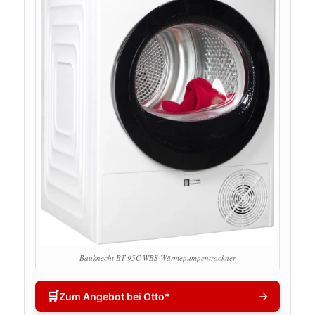
Bauknecht BT 95C WBS Wärmepumpentrockner
🛒
→
Zum Angebot bei Otto*