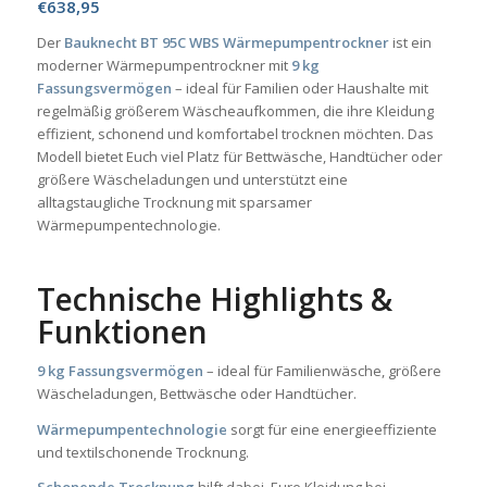
€
638,95
Der
Bauknecht BT 95C WBS Wärmepumpentrockner
ist ein
moderner Wärmepumpentrockner mit
9 kg
Fassungsvermögen
– ideal für Familien oder Haushalte mit
regelmäßig größerem Wäscheaufkommen, die ihre Kleidung
effizient, schonend und komfortabel trocknen möchten. Das
Modell bietet Euch viel Platz für Bettwäsche, Handtücher oder
größere Wäscheladungen und unterstützt eine
alltagstaugliche Trocknung mit sparsamer
Wärmepumpentechnologie.
Technische Highlights &
Funktionen
9 kg Fassungsvermögen
– ideal für Familienwäsche, größere
Wäscheladungen, Bettwäsche oder Handtücher.
Wärmepumpentechnologie
sorgt für eine energieeffiziente
und textilschonende Trocknung.
Schonende Trocknung
hilft dabei, Eure Kleidung bei