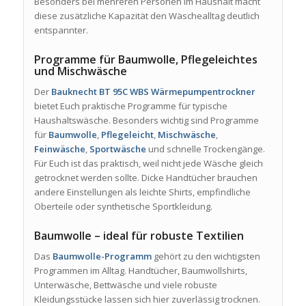
Besonders bei mehreren Personen im Haushalt macht
diese zusätzliche Kapazität den Wäschealltag deutlich
entspannter.
Programme für Baumwolle, Pflegeleichtes
und Mischwäsche
Der
Bauknecht BT 95C WBS Wärmepumpentrockner
bietet Euch praktische Programme für typische
Haushaltswäsche. Besonders wichtig sind Programme
für
Baumwolle
,
Pflegeleicht
,
Mischwäsche
,
Feinwäsche
,
Sportwäsche
und schnelle Trockengänge.
Für Euch ist das praktisch, weil nicht jede Wäsche gleich
getrocknet werden sollte. Dicke Handtücher brauchen
andere Einstellungen als leichte Shirts, empfindliche
Oberteile oder synthetische Sportkleidung.
Baumwolle – ideal für robuste Textilien
Das
Baumwolle-Programm
gehört zu den wichtigsten
Programmen im Alltag. Handtücher, Baumwollshirts,
Unterwäsche, Bettwäsche und viele robuste
Kleidungsstücke lassen sich hier zuverlässig trocknen.