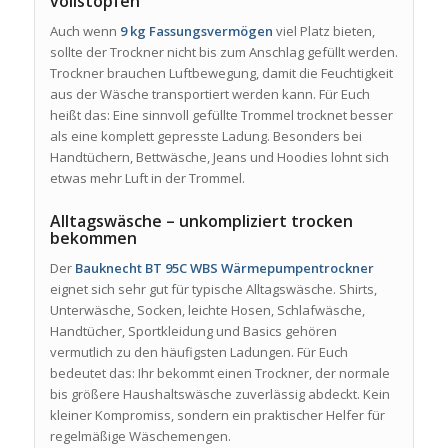
vollstopfen
Auch wenn
9 kg Fassungsvermögen
viel Platz bieten,
sollte der Trockner nicht bis zum Anschlag gefüllt werden.
Trockner brauchen Luftbewegung, damit die Feuchtigkeit
aus der Wäsche transportiert werden kann. Für Euch
heißt das: Eine sinnvoll gefüllte Trommel trocknet besser
als eine komplett gepresste Ladung. Besonders bei
Handtüchern, Bettwäsche, Jeans und Hoodies lohnt sich
etwas mehr Luft in der Trommel.
Alltagswäsche – unkompliziert trocken
bekommen
Der
Bauknecht BT 95C WBS Wärmepumpentrockner
eignet sich sehr gut für typische Alltagswäsche. Shirts,
Unterwäsche, Socken, leichte Hosen, Schlafwäsche,
Handtücher, Sportkleidung und Basics gehören
vermutlich zu den häufigsten Ladungen. Für Euch
bedeutet das: Ihr bekommt einen Trockner, der normale
bis größere Haushaltswäsche zuverlässig abdeckt. Kein
kleiner Kompromiss, sondern ein praktischer Helfer für
regelmäßige Wäschemengen.