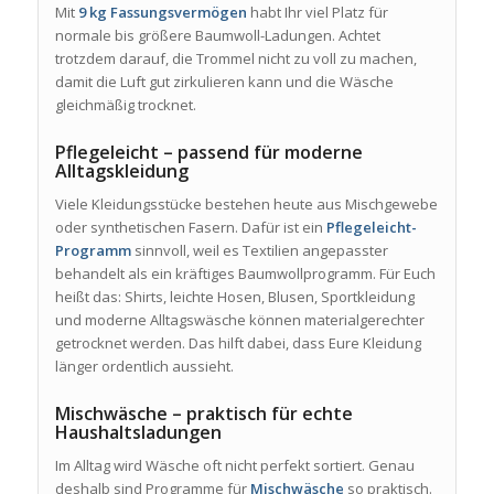
Mit
9 kg Fassungsvermögen
habt Ihr viel Platz für
normale bis größere Baumwoll-Ladungen. Achtet
trotzdem darauf, die Trommel nicht zu voll zu machen,
damit die Luft gut zirkulieren kann und die Wäsche
gleichmäßig trocknet.
Pflegeleicht – passend für moderne
Alltagskleidung
Viele Kleidungsstücke bestehen heute aus Mischgewebe
oder synthetischen Fasern. Dafür ist ein
Pflegeleicht-
Programm
sinnvoll, weil es Textilien angepasster
behandelt als ein kräftiges Baumwollprogramm. Für Euch
heißt das: Shirts, leichte Hosen, Blusen, Sportkleidung
und moderne Alltagswäsche können materialgerechter
getrocknet werden. Das hilft dabei, dass Eure Kleidung
länger ordentlich aussieht.
Mischwäsche – praktisch für echte
Haushaltsladungen
Im Alltag wird Wäsche oft nicht perfekt sortiert. Genau
deshalb sind Programme für
Mischwäsche
so praktisch.