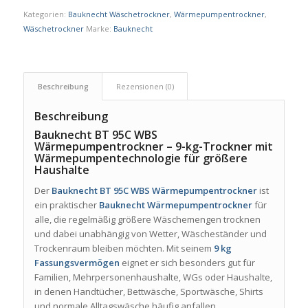
Kategorien:
Bauknecht Wäschetrockner
,
Wärmepumpentrockner
,
Wäschetrockner
Marke:
Bauknecht
Beschreibung
Rezensionen (0)
Beschreibung
Bauknecht BT 95C WBS
Wärmepumpentrockner – 9-kg-Trockner mit
Wärmepumpentechnologie für größere
Haushalte
Der
Bauknecht BT 95C WBS Wärmepumpentrockner
ist
ein praktischer
Bauknecht Wärmepumpentrockner
für
alle, die regelmäßig größere Wäschemengen trocknen
und dabei unabhängig von Wetter, Wäscheständer und
Trockenraum bleiben möchten. Mit seinem
9 kg
Fassungsvermögen
eignet er sich besonders gut für
Familien, Mehrpersonenhaushalte, WGs oder Haushalte,
in denen Handtücher, Bettwäsche, Sportwäsche, Shirts
und normale Alltagswäsche häufig anfallen.