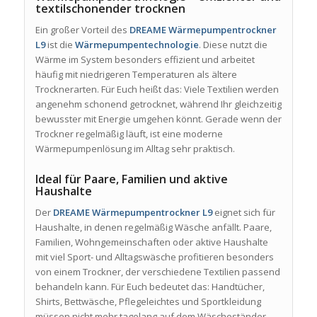
textilschonender trocknen
Ein großer Vorteil des
DREAME Wärmepumpentrockner
L9
ist die
Wärmepumpentechnologie
. Diese nutzt die
Wärme im System besonders effizient und arbeitet
häufig mit niedrigeren Temperaturen als ältere
Trocknerarten. Für Euch heißt das: Viele Textilien werden
angenehm schonend getrocknet, während Ihr gleichzeitig
bewusster mit Energie umgehen könnt. Gerade wenn der
Trockner regelmäßig läuft, ist eine moderne
Wärmepumpenlösung im Alltag sehr praktisch.
Ideal für Paare, Familien und aktive
Haushalte
Der
DREAME Wärmepumpentrockner L9
eignet sich für
Haushalte, in denen regelmäßig Wäsche anfällt. Paare,
Familien, Wohngemeinschaften oder aktive Haushalte
mit viel Sport- und Alltagswäsche profitieren besonders
von einem Trockner, der verschiedene Textilien passend
behandeln kann. Für Euch bedeutet das: Handtücher,
Shirts, Bettwäsche, Pflegeleichtes und Sportkleidung
müssen nicht mehr tagelang auf dem Wäscheständer