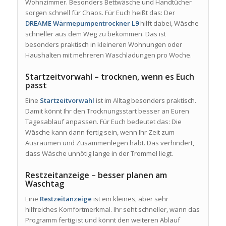
Wohnzimmer. Besonders Bettwäsche und Handtücher
sorgen schnell für Chaos. Für Euch heißt das: Der
DREAME Wärmepumpentrockner L9
hilft dabei, Wäsche
schneller aus dem Weg zu bekommen. Das ist
besonders praktisch in kleineren Wohnungen oder
Haushalten mit mehreren Waschladungen pro Woche.
Startzeitvorwahl – trocknen, wenn es Euch
passt
Eine
Startzeitvorwahl
ist im Alltag besonders praktisch.
Damit könnt Ihr den Trocknungsstart besser an Euren
Tagesablauf anpassen. Für Euch bedeutet das: Die
Wäsche kann dann fertig sein, wenn Ihr Zeit zum
Ausräumen und Zusammenlegen habt. Das verhindert,
dass Wäsche unnötig lange in der Trommel liegt.
Restzeitanzeige – besser planen am
Waschtag
Eine
Restzeitanzeige
ist ein kleines, aber sehr
hilfreiches Komfortmerkmal. Ihr seht schneller, wann das
Programm fertig ist und könnt den weiteren Ablauf