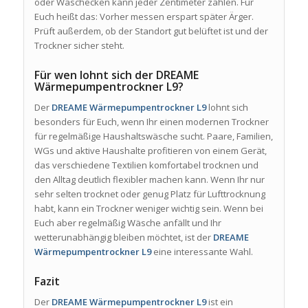
oder Waschecken kann jeder Zentimeter zählen. Für
Euch heißt das: Vorher messen erspart später Ärger.
Prüft außerdem, ob der Standort gut belüftet ist und der
Trockner sicher steht.
Für wen lohnt sich der DREAME
Wärmepumpentrockner L9?
Der
DREAME Wärmepumpentrockner L9
lohnt sich
besonders für Euch, wenn Ihr einen modernen Trockner
für regelmäßige Haushaltswäsche sucht. Paare, Familien,
WGs und aktive Haushalte profitieren von einem Gerät,
das verschiedene Textilien komfortabel trocknen und
den Alltag deutlich flexibler machen kann. Wenn Ihr nur
sehr selten trocknet oder genug Platz für Lufttrocknung
habt, kann ein Trockner weniger wichtig sein. Wenn bei
Euch aber regelmäßig Wäsche anfällt und Ihr
wetterunabhängig bleiben möchtet, ist der
DREAME
Wärmepumpentrockner L9
eine interessante Wahl.
Fazit
Der
DREAME Wärmepumpentrockner L9
ist ein