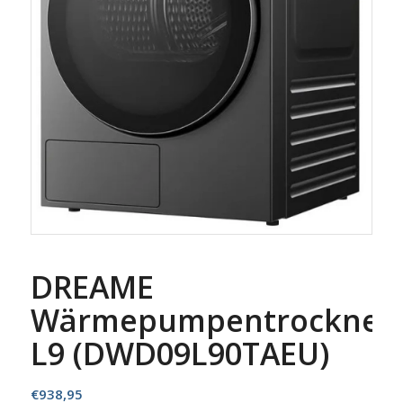
DREAME
Wärmepumpentrockner
L9 (DWD09L90TAEU)
€
938,95