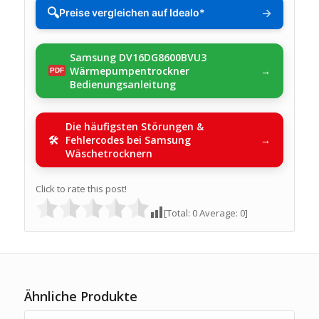
🔍
→
Preise vergleichen auf Idealo*
Samsung DV16DG8600BVU3
Wärmepumpentrockner
Bedienungsanleitung
Die häufigsten Störungen &
Fehlercodes bei Samsung
Wäschetrocknern
Click to rate this post!
[Total:
0
Average:
0
]
Ähnliche Produkte