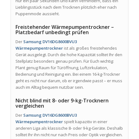
nur ein paar Sekunden und kann verhindern, dass ein
Lieblingsstück nach dem Trocknen plötzlich eher nach
Puppenmode aussieht.
Freistehender Wärmepumpentrockner –
Platzbedarf unbedingt prüfen
Der
Samsung DV16DG8600BVU3
Wärmepumpentrockner
ist als großes freistehendes
Gerät ausgelegt. Durch die hohe Kapazität solltet Ihr den
Stellplatz besonders genau prüfen. Für Euch wichtig:
Plant genug Raum für Türöffnung, Luftzirkulation,
Bedienung und Reinigung ein. Bei einem 16-kg-Trockner
geht es nicht nur darum, ob er irgendwie passt – er muss
auch im Alltag bequem nutzbar sein.
Nicht blind mit 8- oder 9-kg-Trocknern
vergleichen
Der
Samsung DV16DG8600BVU3
Wärmepumpentrockner
spielt kapazitiv in einer
anderen Liga als klassische 8- oder 9-kg-Geräte. Deshalb
solltet Ihr ihn nicht nur nach Preis oder Optik vergleichen.