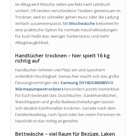
Im Alltag wird Wäsche selten perfekt nach Lehrbuch
sortiert. Oft landen verschiedene Textilien gemeinsam im
Trockner, weil es schneller gehen muss oder die Ladung
einfach zusammenpasst. Mit
Mischwäsche
bekommt Ihr
eine praktische Option für normale Haushaltsladungen.
Für Euch heißt das: weniger Sortierstress und mehr
Alltagstauglichkeit.
Handtücher trocknen – hier spielt 16 kg
richtig auf
Handtücher nehmen viel Platz ein und speichern
ordentlich Feuchtigkeit. Genau hier macht sich das große
Fassungsvermögen des
Samsung DV16DG8600BVU3
Wärmepumpentrockners
besonders positiv bemerkbar.
Für Euch bedeutet das: Duschtücher, Gästehandtücher,
Waschlappen und große Badwäscheladungen lassen
sich deutlich komfortabler trocknen. Gerade nach dem
Familienbadetag, nach Sport oder bei vielen Personen im
Haushalt ist das richtig angenehm.
Bettwäsche – viel Raum für Bezüge, Laken