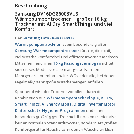
Beschreibung
Samsung DV16DG8600BVU3
Wärmepumpentrockner – großer 16-kg-
Trockner mit AI Dry, SmartThings und viel
Komfort
Der
Samsung DV16DG8600BVU3
Wärmepumpentrockner
ist ein besonders großer
Samsung Wärmepumpentrockner
für alle, die richtig
viel Wäsche komfortabel und effizient trocknen möchten.
Mit seinem enormen
16 kg Fassungsvermögen
richtet
sich dieses Modell vor allem an große Familien,
Mehrgenerationenhaushalte, WGs oder alle, bei denen
regelmäßig sehr große Wäschemengen anfallen.
Spannend wird der Trockner vor allem durch die
Kombination aus
Wärmepumpentechnologie
,
AI Dry
,
SmartThings
,
AI Energy Mode
,
Digital Inverter Motor
,
Knitterschutz
,
Hygiene-Programmen
und einer
besonders großzügigen Trommel. Ihr bekommt hier also
keinen normalen Standardtrockner, sondern ein großes
Komfortgerät für Haushalte, in denen Wäsche wirklich