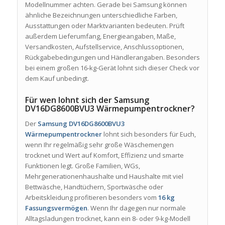
Modellnummer achten. Gerade bei Samsung können
ähnliche Bezeichnungen unterschiedliche Farben,
Ausstattungen oder Marktvarianten bedeuten. Prüft
außerdem Lieferumfang, Energieangaben, Maße,
Versandkosten, Aufstellservice, Anschlussoptionen,
Rückgabebedingungen und Händlerangaben. Besonders
bei einem großen 16-kg-Gerät lohnt sich dieser Check vor
dem Kauf unbedingt.
Für wen lohnt sich der Samsung
DV16DG8600BVU3 Wärmepumpentrockner?
Der
Samsung DV16DG8600BVU3
Wärmepumpentrockner
lohnt sich besonders für Euch,
wenn Ihr regelmäßig sehr große Wäschemengen
trocknet und Wert auf Komfort, Effizienz und smarte
Funktionen legt. Große Familien, WGs,
Mehrgenerationenhaushalte und Haushalte mit viel
Bettwäsche, Handtüchern, Sportwäsche oder
Arbeitskleidung profitieren besonders vom
16 kg
Fassungsvermögen
. Wenn Ihr dagegen nur normale
Alltagsladungen trocknet, kann ein 8- oder 9-kg-Modell