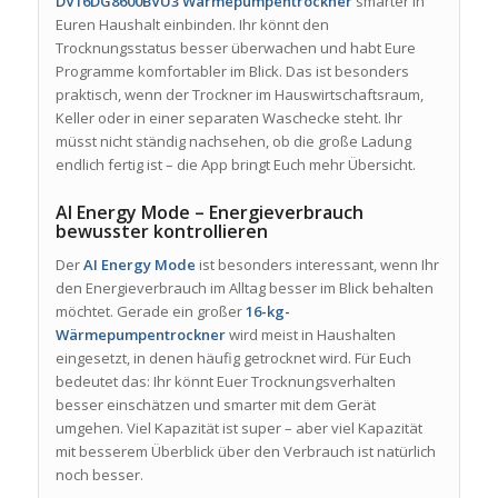
DV16DG8600BVU3 Wärmepumpentrockner
smarter in
Euren Haushalt einbinden. Ihr könnt den
Trocknungsstatus besser überwachen und habt Eure
Programme komfortabler im Blick. Das ist besonders
praktisch, wenn der Trockner im Hauswirtschaftsraum,
Keller oder in einer separaten Waschecke steht. Ihr
müsst nicht ständig nachsehen, ob die große Ladung
endlich fertig ist – die App bringt Euch mehr Übersicht.
AI Energy Mode – Energieverbrauch
bewusster kontrollieren
Der
AI Energy Mode
ist besonders interessant, wenn Ihr
den Energieverbrauch im Alltag besser im Blick behalten
möchtet. Gerade ein großer
16-kg-
Wärmepumpentrockner
wird meist in Haushalten
eingesetzt, in denen häufig getrocknet wird. Für Euch
bedeutet das: Ihr könnt Euer Trocknungsverhalten
besser einschätzen und smarter mit dem Gerät
umgehen. Viel Kapazität ist super – aber viel Kapazität
mit besserem Überblick über den Verbrauch ist natürlich
noch besser.