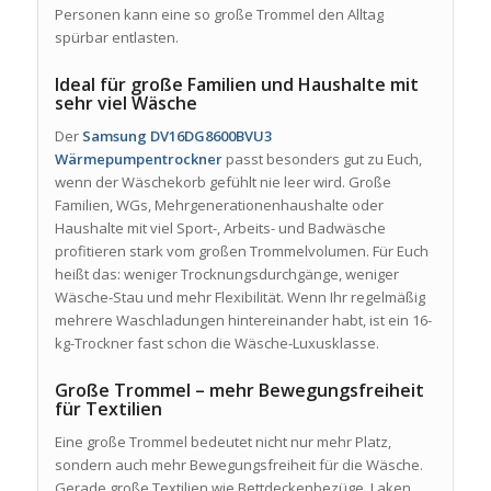
Personen kann eine so große Trommel den Alltag
spürbar entlasten.
Ideal für große Familien und Haushalte mit
sehr viel Wäsche
Der
Samsung DV16DG8600BVU3
Wärmepumpentrockner
passt besonders gut zu Euch,
wenn der Wäschekorb gefühlt nie leer wird. Große
Familien, WGs, Mehrgenerationenhaushalte oder
Haushalte mit viel Sport-, Arbeits- und Badwäsche
profitieren stark vom großen Trommelvolumen. Für Euch
heißt das: weniger Trocknungsdurchgänge, weniger
Wäsche-Stau und mehr Flexibilität. Wenn Ihr regelmäßig
mehrere Waschladungen hintereinander habt, ist ein 16-
kg-Trockner fast schon die Wäsche-Luxusklasse.
Große Trommel – mehr Bewegungsfreiheit
für Textilien
Eine große Trommel bedeutet nicht nur mehr Platz,
sondern auch mehr Bewegungsfreiheit für die Wäsche.
Gerade große Textilien wie Bettdeckenbezüge, Laken,