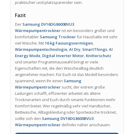
praktischer und platzsparender sein.
Fazit
Der
Samsung DV16DG8600BVU3
Wärmepumpentrockner
ist ein besonders großer und
komfortabler
Samsung Trockner
für Haushalte mit sehr
viel Wäsche. Mit
16 kg Fassungsvermögen
,
Wärmepumpentechnologie
,
AI Dry
,
SmartThings
,
AI
Energy Mode
,
Digital Inverter Motor
,
Knitterschutz
und smarter Programmauswahl bringt er viele
Eigenschaften mit, die den Wäschealltag deutlich
angenehmer machen. Für Euch ist das Modell besonders
spannend, wenn Ihr einen
Samsung
Wärmepumpentrockner
sucht, der extrem große
Ladungen schafft, effizienter arbeitet als ältere
Trocknerarten und Euch durch smarte Funktionen mehr
Komfort bietet. Wer regelmäßig sehr viel Handtücher,
Bettwäsche, Alltagskleidung oder Sportwäsche trocknet,
sollte sich den
Samsung DV16DG8600BVU3
Wärmepumpentrockner
definitiv näher anschauen.