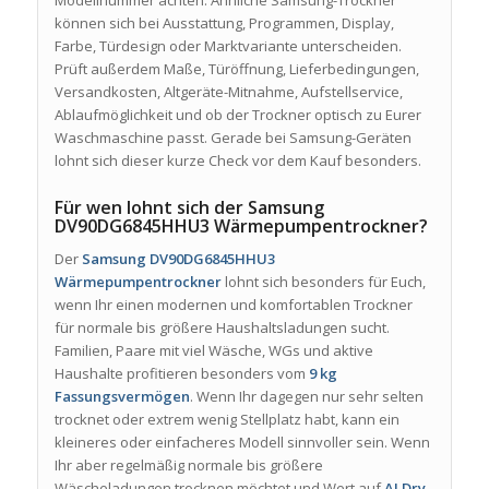
können sich bei Ausstattung, Programmen, Display,
Farbe, Türdesign oder Marktvariante unterscheiden.
Prüft außerdem Maße, Türöffnung, Lieferbedingungen,
Versandkosten, Altgeräte-Mitnahme, Aufstellservice,
Ablaufmöglichkeit und ob der Trockner optisch zu Eurer
Waschmaschine passt. Gerade bei Samsung-Geräten
lohnt sich dieser kurze Check vor dem Kauf besonders.
Für wen lohnt sich der Samsung
DV90DG6845HHU3 Wärmepumpentrockner?
Der
Samsung DV90DG6845HHU3
Wärmepumpentrockner
lohnt sich besonders für Euch,
wenn Ihr einen modernen und komfortablen Trockner
für normale bis größere Haushaltsladungen sucht.
Familien, Paare mit viel Wäsche, WGs und aktive
Haushalte profitieren besonders vom
9 kg
Fassungsvermögen
. Wenn Ihr dagegen nur sehr selten
trocknet oder extrem wenig Stellplatz habt, kann ein
kleineres oder einfacheres Modell sinnvoller sein. Wenn
Ihr aber regelmäßig normale bis größere
Wäscheladungen trocknen möchtet und Wert auf
AI Dry
,