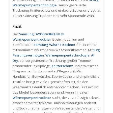
Wärmepumpentechnologie
, sensorgesteuerte
Trocknung, Knitterschutz und einfache Bedienung legt, ist
dieser Samsung Trockner eine sehr spannende Wahl.
Fazit
Der
Samsung DV90DG6845HHU3
Wärmepumpentrockner
ist ein moderner und
komfortabler
Samsung Wäschetrockner
für Haushalte
mit normalem bis größerem Wäscheaufkommen. Mit
9 kg
Fassungsvermögen
,
Wärmepumpentechnologie
,
AI
Dry
, sensorgesteuerter Trocknung, großer Trommel,
schonender Textilpflege,
Knitterschutz
und praktischen
Programmen für Baumwolle, Pflegeleicht, Mix,
Handtücher, Bettwäsche, Sportwäsche und empfindliche
Textilien bringt er viele Eigenschaften mit, die den
Wäschealltag deutlich entspannter machen. Für Euch ist
das Modell besonders spannend, wenn Ihr einen
Wärmepumpentrockner
sucht, der zuverlässig trocknet,
smarter arbeitet, typische Haushaltsladungen abdeckt
und Euch unabhängiger von Wäscheständer, Wetter und