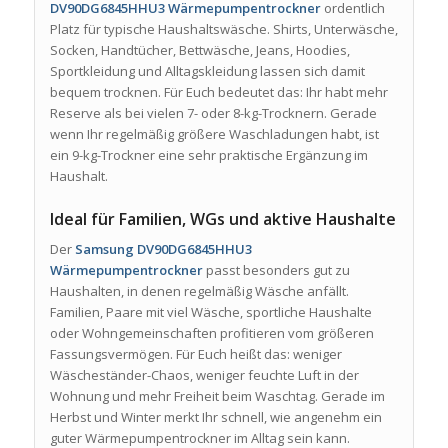
DV90DG6845HHU3 Wärmepumpentrockner
ordentlich
Platz für typische Haushaltswäsche. Shirts, Unterwäsche,
Socken, Handtücher, Bettwäsche, Jeans, Hoodies,
Sportkleidung und Alltagskleidung lassen sich damit
bequem trocknen. Für Euch bedeutet das: Ihr habt mehr
Reserve als bei vielen 7- oder 8-kg-Trocknern. Gerade
wenn Ihr regelmäßig größere Waschladungen habt, ist
ein 9-kg-Trockner eine sehr praktische Ergänzung im
Haushalt.
Ideal für Familien, WGs und aktive Haushalte
Der
Samsung DV90DG6845HHU3
Wärmepumpentrockner
passt besonders gut zu
Haushalten, in denen regelmäßig Wäsche anfällt.
Familien, Paare mit viel Wäsche, sportliche Haushalte
oder Wohngemeinschaften profitieren vom größeren
Fassungsvermögen. Für Euch heißt das: weniger
Wäscheständer-Chaos, weniger feuchte Luft in der
Wohnung und mehr Freiheit beim Waschtag. Gerade im
Herbst und Winter merkt Ihr schnell, wie angenehm ein
guter Wärmepumpentrockner im Alltag sein kann.