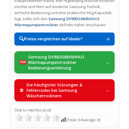
Platzproblemen macht. Wer regelmäßig Wäsche trocknen
möchte und Wert auf moderne Samsung-Technik,
einfache Bedienung und eine praktische 9-kg-Kapazität
legt, sollte sich den
Samsung DV90DG6845HHU3
Wärmepumpentrockner
definitiv näher anschauen.
🔍
→
Preise vergleichen auf Idealo*
Samsung DV90DG6845HHU3
Wärmepumpentrockner
Bedienungsanleitung
Die häufigsten Störungen &
Fehlercodes bei Samsung
Wäschetrocknern
Click to rate this post!
[Total:
0
Average:
0
]