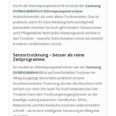
Durch die Wärmepumpentechnik trocknet der
Samsung
DV90DG6845HHU3 Wärmepumpentrockner
textilschonender als viele ältere Trocknerarten. Das ist
praktisch, wenn Ihr Eure Kleidung nicht unnötig heiß
behandeln möchtet. Für Euch gilt trotzdem: Schaut immer
aufs Pflegeetikett. Nicht jedes Kleidungsstück möchte in
den Trockner – manche Shirts kommen sonst mit ziemlich
kreativen Größenideen zurück.
Sensortrocknung – besser als reine
Zeitprogramme
Ein moderner Wärmepumpentrockner wie der
Samsung
DV90DG6845HHU3
ist auf komfortables Trocknen im
Alltag ausgelegt. Besonders praktisch ist eine
feuchteorientierte Trocknung, bei der die Maschine nicht
einfach nur nach Uhr läuft. Für Euch bedeutet das: Der
Trockner kann den Trocknungsvorgang besser an die
jeweilige Ladung anpassen. Handtücher, Shirts,
Bettwäsche und Mischwäsche trocknen unterschiedlich
schnell – da ist eine intelligente Steuerung im Alltag klar
im Vorteil.