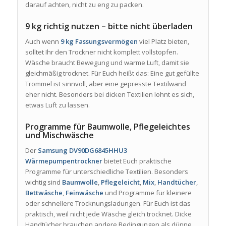
darauf achten, nicht zu eng zu packen.
9 kg richtig nutzen – bitte nicht überladen
Auch wenn
9 kg Fassungsvermögen
viel Platz bieten,
solltet Ihr den Trockner nicht komplett vollstopfen.
Wäsche braucht Bewegung und warme Luft, damit sie
gleichmäßig trocknet. Für Euch heißt das: Eine gut gefüllte
Trommel ist sinnvoll, aber eine gepresste Textilwand
eher nicht. Besonders bei dicken Textilien lohnt es sich,
etwas Luft zu lassen.
Programme für Baumwolle, Pflegeleichtes
und Mischwäsche
Der
Samsung DV90DG6845HHU3
Wärmepumpentrockner
bietet Euch praktische
Programme für unterschiedliche Textilien. Besonders
wichtig sind
Baumwolle
,
Pflegeleicht
,
Mix
,
Handtücher
,
Bettwäsche
,
Feinwäsche
und Programme für kleinere
oder schnellere Trocknungsladungen. Für Euch ist das
praktisch, weil nicht jede Wäsche gleich trocknet. Dicke
Handtücher brauchen andere Bedingungen als dünne