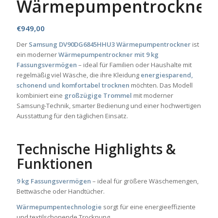
Wärmepumpentrockner
€
949,00
Der
Samsung DV90DG6845HHU3 Wärmepumpentrockner
ist
ein moderner
Wärmepumpentrockner mit 9 kg
Fassungsvermögen
– ideal für Familien oder Haushalte mit
regelmäßig viel Wäsche, die ihre Kleidung
energiesparend,
schonend und komfortabel trocknen
möchten. Das Modell
kombiniert eine
großzügige Trommel
mit moderner
Samsung-Technik, smarter Bedienung und einer hochwertigen
Ausstattung für den täglichen Einsatz.
Technische Highlights &
Funktionen
9 kg Fassungsvermögen
– ideal für größere Wäschemengen,
Bettwäsche oder Handtücher.
Wärmepumpentechnologie
sorgt für eine energieeffiziente
und textilschonende Trocknung.