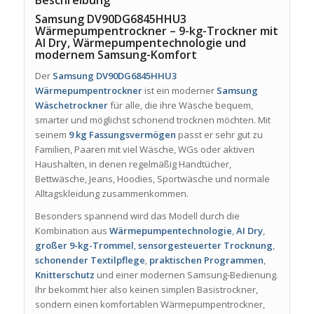
Samsung DV90DG6845HHU3
Wärmepumpentrockner – 9-kg-Trockner mit
AI Dry, Wärmepumpentechnologie und
modernem Samsung-Komfort
Der
Samsung DV90DG6845HHU3
Wärmepumpentrockner
ist ein moderner
Samsung
Wäschetrockner
für alle, die ihre Wäsche bequem,
smarter und möglichst schonend trocknen möchten. Mit
seinem
9 kg Fassungsvermögen
passt er sehr gut zu
Familien, Paaren mit viel Wäsche, WGs oder aktiven
Haushalten, in denen regelmäßig Handtücher,
Bettwäsche, Jeans, Hoodies, Sportwäsche und normale
Alltagskleidung zusammenkommen.
Besonders spannend wird das Modell durch die
Kombination aus
Wärmepumpentechnologie
,
AI Dry
,
großer 9-kg-Trommel
,
sensorgesteuerter Trocknung
,
schonender Textilpflege
,
praktischen Programmen
,
Knitterschutz
und einer modernen Samsung-Bedienung.
Ihr bekommt hier also keinen simplen Basistrockner,
sondern einen komfortablen Wärmepumpentrockner,