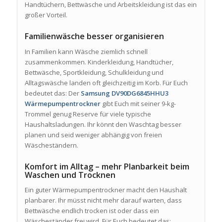
Handtüchern, Bettwäsche und Arbeitskleidung ist das ein
großer Vorteil.
Familienwäsche besser organisieren
In Familien kann Wäsche ziemlich schnell
zusammenkommen. Kinderkleidung, Handtücher,
Bettwäsche, Sportkleidung, Schulkleidung und
Alltagswäsche landen oft gleichzeitig im Korb. Für Euch
bedeutet das: Der
Samsung DV90DG6845HHU3
Wärmepumpentrockner
gibt Euch mit seiner 9-kg-
Trommel genug Reserve für viele typische
Haushaltsladungen. Ihr könnt den Waschtag besser
planen und seid weniger abhängig von freien
Wäscheständern.
Komfort im Alltag – mehr Planbarkeit beim
Waschen und Trocknen
Ein guter Wärmepumpentrockner macht den Haushalt
planbarer. Ihr müsst nicht mehr darauf warten, dass
Bettwäsche endlich trocken ist oder dass ein
Wäscheständer frei wird. Für Euch bedeutet das: