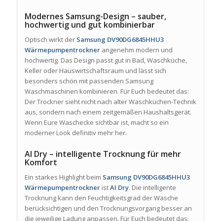
Modernes Samsung-Design – sauber,
hochwertig und gut kombinierbar
Optisch wirkt der
Samsung DV90DG6845HHU3
Wärmepumpentrockner
angenehm modern und
hochwertig. Das Design passt gut in Bad, Waschküche,
Keller oder Hauswirtschaftsraum und lässt sich
besonders schön mit passenden Samsung
Waschmaschinen kombinieren. Für Euch bedeutet das:
Der Trockner sieht nicht nach alter Waschküchen-Technik
aus, sondern nach einem zeitgemäßen Haushaltsgerät.
Wenn Eure Waschecke sichtbar ist, macht so ein
moderner Look definitiv mehr her.
AI Dry – intelligente Trocknung für mehr
Komfort
Ein starkes Highlight beim
Samsung DV90DG6845HHU3
Wärmepumpentrockner
ist
AI Dry
. Die intelligente
Trocknung kann den Feuchtigkeitsgrad der Wäsche
berücksichtigen und den Trocknungsvorgang besser an
die jeweilige Ladung anpassen. Für Euch bedeutet das: