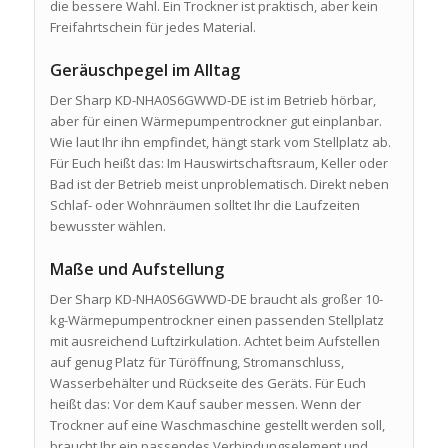
die bessere Wahl. Ein Trockner ist praktisch, aber kein
Freifahrtschein für jedes Material.
Geräuschpegel im Alltag
Der Sharp KD-NHA0S6GWWD-DE ist im Betrieb hörbar,
aber für einen Wärmepumpentrockner gut einplanbar.
Wie laut Ihr ihn empfindet, hängt stark vom Stellplatz ab.
Für Euch heißt das: Im Hauswirtschaftsraum, Keller oder
Bad ist der Betrieb meist unproblematisch. Direkt neben
Schlaf- oder Wohnräumen solltet Ihr die Laufzeiten
bewusster wählen.
Maße und Aufstellung
Der Sharp KD-NHA0S6GWWD-DE braucht als großer 10-
kg-Wärmepumpentrockner einen passenden Stellplatz
mit ausreichend Luftzirkulation. Achtet beim Aufstellen
auf genug Platz für Türöffnung, Stromanschluss,
Wasserbehälter und Rückseite des Geräts. Für Euch
heißt das: Vor dem Kauf sauber messen. Wenn der
Trockner auf eine Waschmaschine gestellt werden soll,
braucht Ihr ein passendes Verbindungselement und