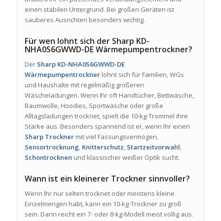
einen stabilen Untergrund. Bei großen Geräten ist
sauberes Ausrichten besonders wichtig.
Für wen lohnt sich der Sharp KD-
NHA0S6GWWD-DE Wärmepumpentrockner?
Der
Sharp KD-NHA0S6GWWD-DE
Wärmepumpentrockner
lohnt sich für Familien, WGs
und Haushalte mit regelmäßig größeren
Wäscheladungen. Wenn Ihr oft Handtücher, Bettwäsche,
Baumwolle, Hoodies, Sportwäsche oder große
Alltagsladungen trocknet, spielt die 10-kg-Trommel ihre
Stärke aus. Besonders spannend ist er, wenn Ihr einen
Sharp Trockner
mit viel Fassungsvermögen,
Sensortrocknung
,
Knitterschutz
,
Startzeitvorwahl
,
Schontrocknen
und klassischer weißer Optik sucht.
Wann ist ein kleinerer Trockner sinnvoller?
Wenn Ihr nur selten trocknet oder meistens kleine
Einzelmengen habt, kann ein 10-kg-Trockner zu groß
sein. Dann reicht ein 7- oder 8-kg-Modell meist völlig aus.