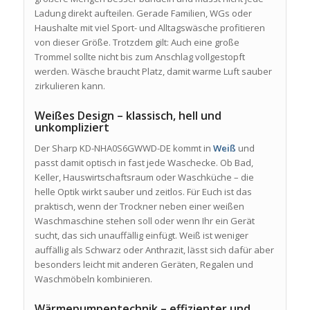
Ladung direkt aufteilen. Gerade Familien, WGs oder
Haushalte mit viel Sport- und Alltagswäsche profitieren
von dieser Größe. Trotzdem gilt: Auch eine große
Trommel sollte nicht bis zum Anschlag vollgestopft
werden. Wäsche braucht Platz, damit warme Luft sauber
zirkulieren kann.
Weißes Design – klassisch, hell und
unkompliziert
Der Sharp KD-NHA0S6GWWD-DE kommt in
Weiß
und
passt damit optisch in fast jede Waschecke. Ob Bad,
Keller, Hauswirtschaftsraum oder Waschküche – die
helle Optik wirkt sauber und zeitlos. Für Euch ist das
praktisch, wenn der Trockner neben einer weißen
Waschmaschine stehen soll oder wenn Ihr ein Gerät
sucht, das sich unauffällig einfügt. Weiß ist weniger
auffällig als Schwarz oder Anthrazit, lässt sich dafür aber
besonders leicht mit anderen Geräten, Regalen und
Waschmöbeln kombinieren.
Wärmepumpentechnik – effizienter und