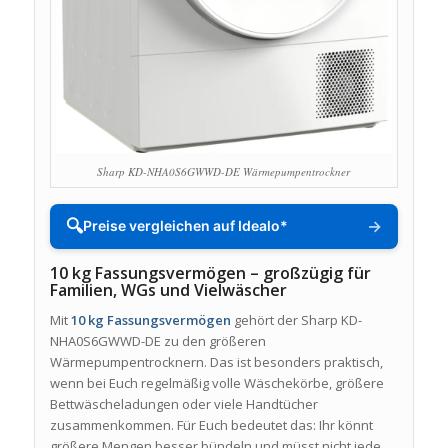
Sharp KD-NHA0S6GWWD-DE Wärmepumpentrockner
🔍
→
Preise vergleichen auf Idealo*
10 kg Fassungsvermögen – großzügig für
Familien, WGs und Vielwäscher
Mit
10 kg Fassungsvermögen
gehört der Sharp KD-
NHA0S6GWWD-DE zu den größeren
Wärmepumpentrocknern. Das ist besonders praktisch,
wenn bei Euch regelmäßig volle Wäschekörbe, größere
Bettwäscheladungen oder viele Handtücher
zusammenkommen. Für Euch bedeutet das: Ihr könnt
größere Mengen besser bündeln und müsst nicht jede