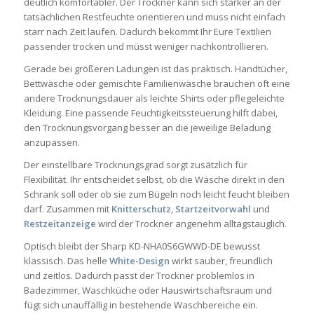
deutlich komfortabler. Der Trockner kann sich stärker an der
tatsächlichen Restfeuchte orientieren und muss nicht einfach
starr nach Zeit laufen. Dadurch bekommt Ihr Eure Textilien
passender trocken und müsst weniger nachkontrollieren.
Gerade bei größeren Ladungen ist das praktisch. Handtücher,
Bettwäsche oder gemischte Familienwäsche brauchen oft eine
andere Trocknungsdauer als leichte Shirts oder pflegeleichte
Kleidung. Eine passende Feuchtigkeitssteuerung hilft dabei,
den Trocknungsvorgang besser an die jeweilige Beladung
anzupassen.
Der einstellbare Trocknungsgrad sorgt zusätzlich für
Flexibilität. Ihr entscheidet selbst, ob die Wäsche direkt in den
Schrank soll oder ob sie zum Bügeln noch leicht feucht bleiben
darf. Zusammen mit
Knitterschutz
,
Startzeitvorwahl
und
Restzeitanzeige
wird der Trockner angenehm alltagstauglich.
Optisch bleibt der Sharp KD-NHA0S6GWWD-DE bewusst
klassisch. Das helle
White-Design
wirkt sauber, freundlich
und zeitlos. Dadurch passt der Trockner problemlos in
Badezimmer, Waschküche oder Hauswirtschaftsraum und
fügt sich unauffällig in bestehende Waschbereiche ein.