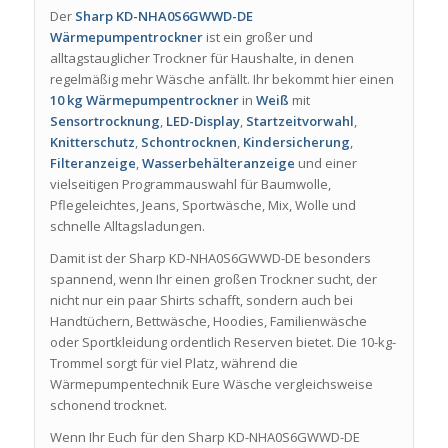
Der
Sharp KD-NHA0S6GWWD-DE
Wärmepumpentrockner
ist ein großer und
alltagstauglicher Trockner für Haushalte, in denen
regelmäßig mehr Wäsche anfällt. Ihr bekommt hier einen
10 kg Wärmepumpentrockner
in
Weiß
mit
Sensortrocknung
,
LED-Display
,
Startzeitvorwahl
,
Knitterschutz
,
Schontrocknen
,
Kindersicherung
,
Filteranzeige
,
Wasserbehälteranzeige
und einer
vielseitigen Programmauswahl für Baumwolle,
Pflegeleichtes, Jeans, Sportwäsche, Mix, Wolle und
schnelle Alltagsladungen.
Damit ist der Sharp KD-NHA0S6GWWD-DE besonders
spannend, wenn Ihr einen großen Trockner sucht, der
nicht nur ein paar Shirts schafft, sondern auch bei
Handtüchern, Bettwäsche, Hoodies, Familienwäsche
oder Sportkleidung ordentlich Reserven bietet. Die 10-kg-
Trommel sorgt für viel Platz, während die
Wärmepumpentechnik Eure Wäsche vergleichsweise
schonend trocknet.
Wenn Ihr Euch für den Sharp KD-NHA0S6GWWD-DE