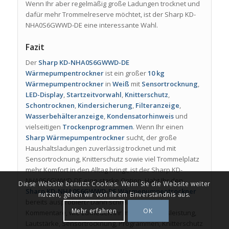
Wenn Ihr aber regelmäßig große Ladungen trocknet und
dafür mehr Trommelreserve möchtet, ist der Sharp KD-
NHA0S6GWWD-DE eine interessante Wahl.
Fazit
Der
Sharp KD-NHA0S6GWWD-DE
Wärmepumpentrockner
ist ein großer
10 kg
Wärmepumpentrockner
in
Weiß
mit
Sensortrocknung
,
LED-Display
,
Startzeitvorwahl
,
Knitterschutz
,
Schontrocknen
,
Kindersicherung
,
Filteranzeige
,
Wasserbehälteranzeige
,
Kondensatorhinweis
und
vielseitigen
Trockenprogrammen
. Wenn Ihr einen
Sharp Wärmepumpentrockner
sucht, der große
Haushaltsladungen zuverlässig trocknet und mit
Sensortrocknung, Knitterschutz sowie viel Trommelplatz
mehr Komfort in den Alltag bringt, ist der Sharp KD-
NHA0S6GWWD-DE eine starke Option. Habt Ihr den
Diese Website benutzt Cookies. Wenn Sie die Website weiter
Sharp KD-NHA0S6GWWD-DE Wärmepumpentrockner
nutzen, gehen wir von Ihrem Einverständnis aus.
bereits ausprobiert? Dann schreibt gern in die
Mehr erfahren
OK
Kommentare, wie zufrieden Ihr mit Trocknungsleistung,
Lautstärke, Sensortrocknung, Programmen, Knitterschutz