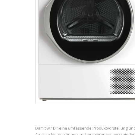
Damit wir Dir eine umfassende Produktvorstellung un
Analyse bieten können, recherchieren wir verschiede