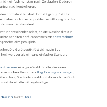
nicht einfach nur starr nach Zeit laufen. Dadurch
niger nachkontrollieren.
r den normalen Haushalt. Ihr habt genug Platz für
bt aber noch in einer praktischen Alltagsgröße. Für
ufkommen ist das ideal.
ität. Ihr entscheidet selbst, ob die Wäsche direkt in
feuchte behalten darf. Zusammen mit
Knitterschutz
,
ngenehm alltagstauglich.
er. Die Geräteoptik fügt sich gut in Bad,
hochwertiger als ein ganz einfacher Standard-
entrockner
eine gute Wahl für alle, die einen
ockner suchen. Besonders
8 kg Fassungsvermögen
,
itterschutz, Startzeitvorwahl und die moderne Optik
ien und Haushalte mit regelmäßigem
etrockner
Marke:
Sharp