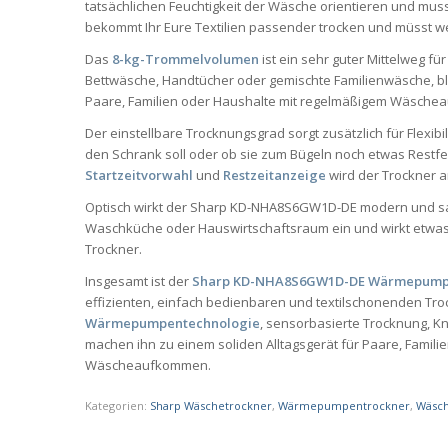
tatsächlichen Feuchtigkeit der Wäsche orientieren und muss 
bekommt Ihr Eure Textilien passender trocken und müsst we
Das
8-kg-Trommelvolumen
ist ein sehr guter Mittelweg fü
Bettwäsche, Handtücher oder gemischte Familienwäsche, blei
Paare, Familien oder Haushalte mit regelmäßigem Wäschea
Der einstellbare Trocknungsgrad sorgt zusätzlich für Flexibil
den Schrank soll oder ob sie zum Bügeln noch etwas Rest
Startzeitvorwahl
und
Restzeitanzeige
wird der Trockner a
Optisch wirkt der Sharp KD-NHA8S6GW1D-DE modern und saub
Waschküche oder Hauswirtschaftsraum ein und wirkt etwas 
Trockner.
Insgesamt ist der
Sharp KD-NHA8S6GW1D-DE Wärmepump
effizienten, einfach bedienbaren und textilschonenden Tr
Wärmepumpentechnologie
, sensorbasierte Trocknung, Kn
machen ihn zu einem soliden Alltagsgerät für Paare, Famil
Wäscheaufkommen.
Kategorien:
Sharp Wäschetrockner
,
Wärmepumpentrockner
,
Wäsch