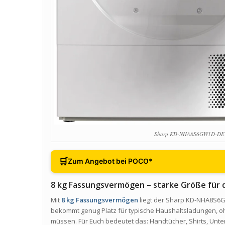
Sharp KD-NHA8S6GW1D-DE 
🛒
Zum Angebot bei POCO*
8 kg Fassungsvermögen – starke Größe für 
Mit
8 kg Fassungsvermögen
liegt der Sharp KD-NHA8S6GW
bekommt genug Platz für typische Haushaltsladungen, oh
müssen. Für Euch bedeutet das: Handtücher, Shirts, Unte