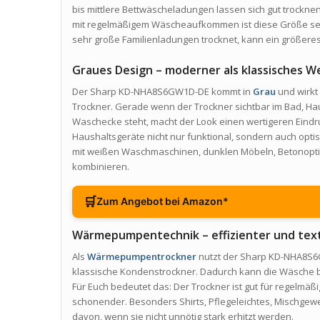
bis mittlere Bettwäscheladungen lassen sich gut trocknen
mit regelmäßigem Wäscheaufkommen ist diese Größe sehr
sehr große Familienladungen trocknet, kann ein größeres
Graues Design – moderner als klassisches W
Der Sharp KD-NHA8S6GW1D-DE kommt in
Grau
und wirkt
Trockner. Gerade wenn der Trockner sichtbar im Bad, Ha
Waschecke steht, macht der Look einen wertigeren Eindruc
Haushaltsgeräte nicht nur funktional, sondern auch opti
mit weißen Waschmaschinen, dunklen Möbeln, Betonopti
kombinieren.
🛒
Zum Angebot bei Amazon*
Wärmepumpentechnik – effizienter und tex
Als
Wärmepumpentrockner
nutzt der Sharp KD-NHA8S6G
klassische Kondenstrockner. Dadurch kann die Wäsche b
Für Euch bedeutet das: Der Trockner ist gut für regelmäß
schonender. Besonders Shirts, Pflegeleichtes, Mischgewe
davon, wenn sie nicht unnötig stark erhitzt werden.