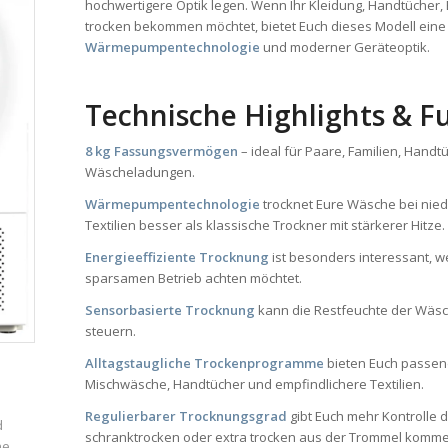
hochwertigere Optik legen. Wenn Ihr Kleidung, Handtücher,
trocken bekommen möchtet, bietet Euch dieses Modell eine
Wärmepumpentechnologie
und moderner Geräteoptik.
Technische Highlights & F
8 kg Fassungsvermögen
– ideal für Paare, Familien, Handt
Wäscheladungen.
Wärmepumpentechnologie
trocknet Eure Wäsche bei nie
Textilien besser als klassische Trockner mit stärkerer Hitze.
Energieeffiziente Trocknung
ist besonders interessant, w
sparsamen Betrieb achten möchtet.
Sensorbasierte Trocknung
kann die Restfeuchte der Wäs
steuern.
Alltagstaugliche Trockenprogramme
bieten Euch passend
Mischwäsche, Handtücher und empfindlichere Textilien.
Regulierbarer Trocknungsgrad
gibt Euch mehr Kontrolle 
d
schranktrocken oder extra trocken aus der Trommel kommen
ne