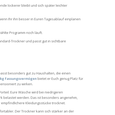
de lockerer bleibt und sich später leichter
wenn Ihr ihn besser in Euren Tagesablauf einplanen
wählte Programm noch läuft.
andard-Trockner und passt gut in sichtbare
asst besonders gut zu Haushalten, die einen
 kg Fassungsvermögen
bietet er Euch genug Platz für
nsioniert zu wirken.
 Vorteil. Eure Wäsche wird bei niedrigeren
ark belastet werden. Das ist besonders angenehm,
r empfindlichere Kleidungsstücke trocknet.
rtabler. Der Trockner kann sich stärker an der