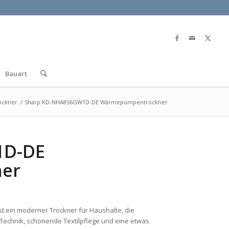
Bauart
ockner
/
Sharp KD-NHA8S6GW1D-DE Wärmepumpentrockner
1D-DE
er
st ein moderner Trockner für Haushalte, die
Technik, schonende Textilpflege und eine etwas