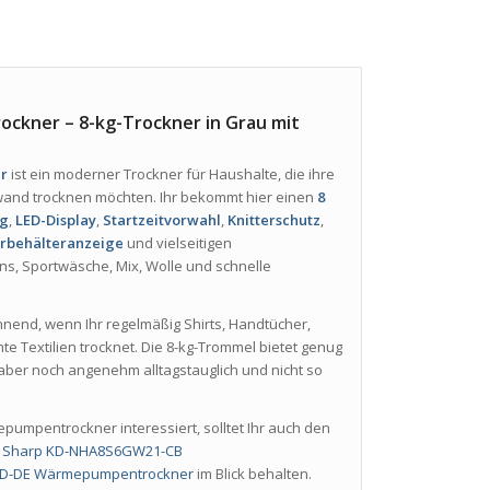
ner – 8-kg-Trockner in Grau mit
r
ist ein moderner Trockner für Haushalte, die ihre
and trocknen möchten. Ihr bekommt hier einen
8
ng
,
LED-Display
,
Startzeitvorwahl
,
Knitterschutz
,
rbehälteranzeige
und vielseitigen
ans, Sportwäsche, Mix, Wolle und schnelle
end, wenn Ihr regelmäßig Shirts, Handtücher,
e Textilien trocknet. Die 8-kg-Trommel bietet genug
 aber noch angenehm alltagstauglich und nicht so
mpentrockner interessiert, solltet Ihr auch den
n
Sharp KD-NHA8S6GW21-CB
D-DE Wärmepumpentrockner
im Blick behalten.