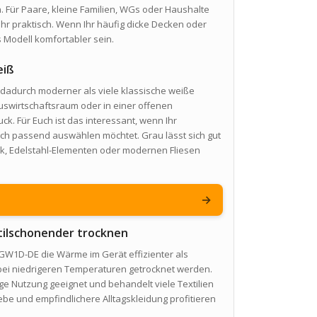
. Für Paare, kleine Familien, WGs oder Haushalte
 praktisch. Wenn Ihr häufig dicke Decken oder
 Modell komfortabler sein.
eiß
 dadurch moderner als viele klassische weiße
uswirtschaftsraum oder in einer offenen
k. Für Euch ist das interessant, wenn Ihr
sch passend auswählen möchtet. Grau lässt sich gut
k, Edelstahl-Elementen oder modernen Fliesen
→
tilschonender trocknen
W1D-DE die Wärme im Gerät effizienter als
ei niedrigeren Temperaturen getrocknet werden.
ige Nutzung geeignet und behandelt viele Textilien
be und empfindlichere Alltagskleidung profitieren