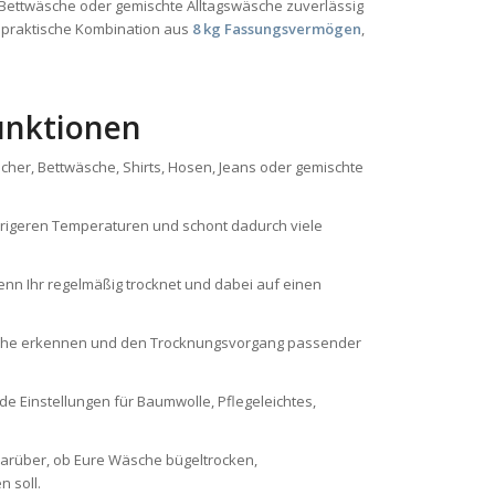
 Bettwäsche oder gemischte Alltagswäsche zuverlässig
 praktische Kombination aus
8 kg Fassungsvermögen
,
unktionen
ücher, Bettwäsche, Shirts, Hosen, Jeans oder gemischte
drigeren Temperaturen und schont dadurch viele
enn Ihr regelmäßig trocknet und dabei auf einen
che erkennen und den Trocknungsvorgang passender
e Einstellungen für Baumwolle, Pflegeleichtes,
darüber, ob Eure Wäsche bügeltrocken,
 soll.