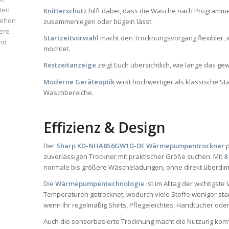
ten
Knitterschutz
hilft dabei, dass die Wäsche nach Programmen
iehen
zusammenlegen oder bügeln lässt.
ere
Startzeitvorwahl
macht den Trocknungsvorgang flexibler, 
und
möchtet.
Restzeitanzeige
zeigt Euch übersichtlich, wie lange das ge
Moderne Geräteoptik
wirkt hochwertiger als klassische St
Waschbereiche.
Effizienz & Design
Der
Sharp KD-NHA8S6GW1D-DE Wärmepumpentrockner
p
zuverlässigen Trockner mit praktischer Größe suchen. Mit
8
normale bis größere Wäscheladungen, ohne direkt überdime
Die
Wärmepumpentechnologie
ist im Alltag der wichtigste
Temperaturen getrocknet, wodurch viele Stoffe weniger st
wenn Ihr regelmäßig Shirts, Pflegeleichtes, Handtücher ode
Auch die sensorbasierte Trocknung macht die Nutzung komfo