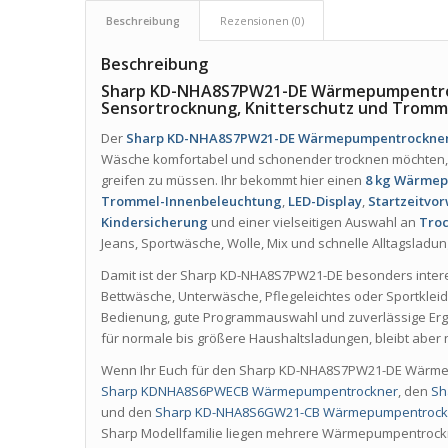
Beschreibung
Rezensionen (0)
Beschreibung
Sharp KD-NHA8S7PW21-DE Wärmepumpentroc
Sensortrocknung, Knitterschutz und Tromme
Der
Sharp KD-NHA8S7PW21-DE Wärmepumpentrockne
Wäsche komfortabel und schonender trocknen möchten, 
greifen zu müssen. Ihr bekommt hier einen
8 kg Wärme
Trommel-Innenbeleuchtung
,
LED-Display
,
Startzeitvo
Kindersicherung
und einer vielseitigen Auswahl an
Tro
Jeans, Sportwäsche, Wolle, Mix und schnelle Alltagsladu
Damit ist der Sharp KD-NHA8S7PW21-DE besonders interes
Bettwäsche, Unterwäsche, Pflegeleichtes oder Sportklei
Bedienung, gute Programmauswahl und zuverlässige Ergeb
für normale bis größere Haushaltsladungen, bleibt aber 
Wenn Ihr Euch für den Sharp KD-NHA8S7PW21-DE Wärmepum
Sharp KDNHA8S6PWECB Wärmepumpentrockner
, den
Sh
und den
Sharp KD-NHA8S6GW21-CB Wärmepumpentrock
Sharp Modellfamilie liegen mehrere Wärmepumpentrockn