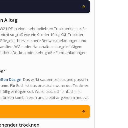
→
n Alltag
21-DE in einer sehr beliebten Trocknerklasse. Er
nicht so groß wie ein 9- oder 10-kg-XXL-Trockner.
 Pflegeleichtes, kleinere Bettwäscheladungen und
 Familien, WGs oder Haushalte mit regelmäßigem
ft dicke Decken oder sehr große Familienladungen
bar
ißen Design
. Das wirkt sauber, zeitlos und passt in
ume. Für Euch ist das praktisch, wenn der Trockner
llig einfügen soll. Weiß lässt sich einfach mit
hränken kombinieren und bleibt angenehm neutral.
→
onender trocknen