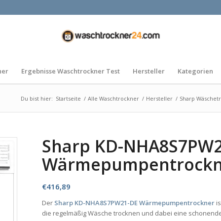
ner
Ergebnisse Waschtrockner Test
Hersteller
Kategorien
Du bist hier:
Startseite
/
Alle Waschtrockner
/
Hersteller
/
Sharp Wäschet
Sharp KD-NHA8S7PW2
Wärmepumpentrockn
€
416,89
Der
Sharp KD-NHA8S7PW21-DE Wärmepumpentrockner
is
die regelmäßig Wäsche trocknen und dabei eine schonend