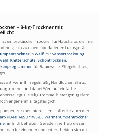
kner – 8-kg-Trockner mit
llicht
r
ist ein praktischer Trockner für Haushalte, die ihre
ohne gleich zu einem überladenen Luxusgerät
pumpentrockner
in
Weiß
mit
Sensortrocknung
,
rwahl
,
Knitterschutz
,
Schontrocknen
,
ckenprogrammen
für Baumwolle, Pflegeleichtes,
ngen.
sant, wenn Ihr regelmäßig Handtücher, Shirts,
dung trocknet und dabei Wert auf einfache
nisse legt. Die 8-kg-Trommel bietet genug Platz
noch angenehm alltagstauglich.
pentrockner interessiert, solltet Ihr auch den
arp KD-NHA8S8P1W3-DE Wärmepumpentrockner
ner
im Blick behalten. Gerade innerhalb dieser
er nah beieinander und unterscheiden sich oft