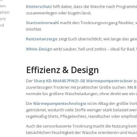
ten
Knitterschutz
hilft dabei, dass die Wäsche nach Programmen
iehen
zusammenlegen oder bügeln lässt.
ere
Startzeitvorwahl
macht den Trocknungsvorgang flexibler, 
und
möchtet.
Restzeitanzeige
zeigt Euch übersichtlich, wie lange das ge
White-Design
wirkt sauber, hell und zeitlos – ideal für B
Effizienz & Design
Der
Sharp KD-NHA8S7PW21-DE Wärmepumpentrockner
p
zuverlässigen Trockner mit praktischer Größe suchen. Mit
8
normale bis größere Wäscheladungen, ohne direkt wie ein 
Die
Wärmepumpentechnologie
ist im Alltag der größte Vo
getrocknet, wodurch viele Stoffe weniger stark belastet w
regelmäßig Shirts, Pflegeleichtes, Handtücher oder empfind
Auch die sensorbasierte Trocknung macht die Nutzung komfo
tatsächlichen Feuchtigkeit der Wäsche orientieren und muss 