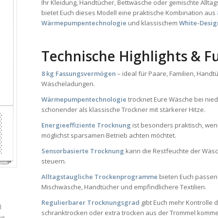
Ihr Kleidung, Handtücher, Bettwäsche oder gemischte Allt
bietet Euch dieses Modell eine praktische Kombination aus
Wärmepumpentechnologie
und klassischem
White-Desig
Technische Highlights & F
8 kg Fassungsvermögen
– ideal für Paare, Familien, Handt
Wäscheladungen.
Wärmepumpentechnologie
trocknet Eure Wäsche bei nied
schonender als klassische Trockner mit stärkerer Hitze.
Energieeffiziente Trocknung
ist besonders praktisch, wen
möglichst sparsamen Betrieb achten möchtet.
Sensorbasierte Trocknung
kann die Restfeuchte der Wäs
steuern.
Alltagstaugliche Trockenprogramme
bieten Euch passend
Mischwäsche, Handtücher und empfindlichere Textilien.
Regulierbarer Trocknungsgrad
gibt Euch mehr Kontrolle 
d
schranktrocken oder extra trocken aus der Trommel kommen
ne