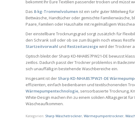
bekommt Ihr Eure Textilien passender trocken und müsst we
Das
8-kg-Trommelvolumen
ist ein sehr guter Mittelweg fü
Bettwäsche, Handtücher oder gemischte Familienwäsche, blei
Paare, Familien oder Haushalte mit regelmäßigem Wäschea
Der einstellbare Trocknungsgrad sorgt zusätzlich für Flexibil
den Schrank soll oder ob sie zum Bügeln noch etwas Rest
Startzeitvorwahl
und
Restzeitanzeige
wird der Trockner a
Optisch bleibt der Sharp KD-NHA8S7PW21-DE bewusst klass
zeitlos. Dadurch passt der Trockner problemlos in Badezi
sich unauffällig in bestehende Waschbereiche ein.
Insgesamt ist der
Sharp KD-NHA8S7PW21-DE Wärmepumpe
effizienten, einfach bedienbaren und textilschonenden Tr
Wärmepumpentechnologie
, sensorbasierte Trocknung, Kn
White-Design machen ihn zu einem soliden Alltagsgerät für
Wäscheaufkommen.
Kategorien:
Sharp Wäschetrockner
,
Wärmepumpentrockner
,
Wäsch