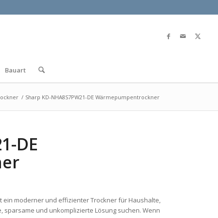
Bauart
rockner
/
Sharp KD-NHA8S7PW21-DE Wärmepumpentrockner
1-DE
er
t ein moderner und effizienter Trockner für Haushalte,
e, sparsame und unkomplizierte Lösung suchen. Wenn