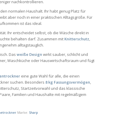
niger nachkontrollieren.
r den normalen Haushalt. Ihr habt genug Platz für
bt aber noch in einer praktischen Alltagsgröße. Für
ufkommen ist das ideal.
ität. Ihr entscheidet selbst, ob die Wäsche direkt in
feuchte behalten darf. Zusammen mit
Knitterschutz
,
ngenehm alltagstauglich.
isch. Das
weiße Design
wirkt sauber, schlicht und
mmer, Waschküche oder Hauswirtschaftsraum und fügt
ntrockner
eine gute Wahl für alle, die einen
ockner suchen. Besonders
8 kg Fassungsvermögen
,
itterschutz, Startzeitvorwahl und das klassische
 Paare, Familien und Haushalte mit regelmäßigem
etrockner
Marke:
Sharp