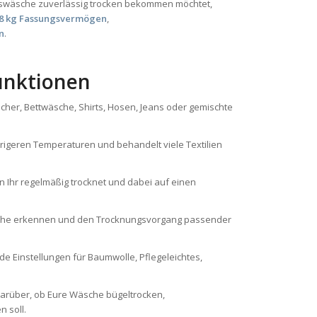
agswäsche zuverlässig trocken bekommen möchtet,
8 kg Fassungsvermögen
,
n
.
unktionen
ücher, Bettwäsche, Shirts, Hosen, Jeans oder gemischte
rigeren Temperaturen und behandelt viele Textilien
n Ihr regelmäßig trocknet und dabei auf einen
che erkennen und den Trocknungsvorgang passender
e Einstellungen für Baumwolle, Pflegeleichtes,
darüber, ob Eure Wäsche bügeltrocken,
 soll.