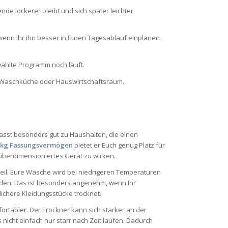
de lockerer bleibt und sich später leichter
wenn Ihr ihn besser in Euren Tagesablauf einplanen
wählte Programm noch läuft.
ad, Waschküche oder Hauswirtschaftsraum.
asst besonders gut zu Haushalten, die einen
 kg Fassungsvermögen
bietet er Euch genug Platz für
überdimensioniertes Gerät zu wirken.
rteil. Eure Wäsche wird bei niedrigeren Temperaturen
erden. Das ist besonders angenehm, wenn Ihr
lichere Kleidungsstücke trocknet.
rtabler. Der Trockner kann sich stärker an der
nicht einfach nur starr nach Zeit laufen. Dadurch