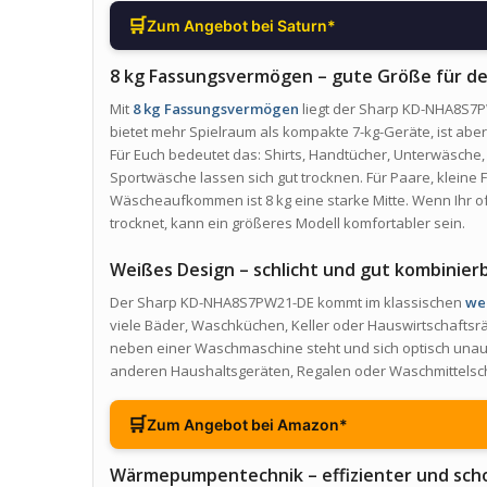
🛒
Zum Angebot bei Saturn*
8 kg Fassungsvermögen – gute Größe für de
Mit
8 kg Fassungsvermögen
liegt der Sharp KD-NHA8S7PW
bietet mehr Spielraum als kompakte 7-kg-Geräte, ist aber 
Für Euch bedeutet das: Shirts, Handtücher, Unterwäsche,
Sportwäsche lassen sich gut trocknen. Für Paare, kleine
Wäscheaufkommen ist 8 kg eine starke Mitte. Wenn Ihr o
trocknet, kann ein größeres Modell komfortabler sein.
Weißes Design – schlicht und gut kombinier
Der Sharp KD-NHA8S7PW21-DE kommt im klassischen
we
viele Bäder, Waschküchen, Keller oder Hauswirtschaftsrä
neben einer Waschmaschine steht und sich optisch unauffä
anderen Haushaltsgeräten, Regalen oder Waschmittelsc
🛒
Zum Angebot bei Amazon*
Wärmepumpentechnik – effizienter und sch