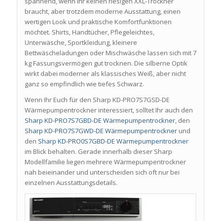
spannend, wenn Ihr keinen riesigen XXL-Trockner
braucht, aber trotzdem moderne Ausstattung, einen
wertigen Look und praktische Komfortfunktionen
möchtet. Shirts, Handtücher, Pflegeleichtes,
Unterwäsche, Sportkleidung, kleinere
Bettwäscheladungen oder Mischwäsche lassen sich mit 7
kg Fassungsvermögen gut trocknen. Die silberne Optik
wirkt dabei moderner als klassisches Weiß, aber nicht
ganz so empfindlich wie tiefes Schwarz.
Wenn Ihr Euch für den Sharp KD-PRO7S7GSD-DE
Wärmepumpentrockner interessiert, solltet Ihr auch den
Sharp KD-PRO7S7GBD-DE Wärmepumpentrockner
, den
Sharp KD-PRO7S7GWD-DE Wärmepumpentrockner
und
den
Sharp KD-PRO0S7GBD-DE Wärmepumpentrockner
im Blick behalten. Gerade innerhalb dieser Sharp
Modellfamilie liegen mehrere Wärmepumpentrockner
nah beieinander und unterscheiden sich oft nur bei
einzelnen Ausstattungsdetails.