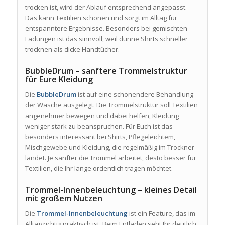
trocken ist, wird der Ablauf entsprechend angepasst.
Das kann Textilien schonen und sorgt im Alltag für
entspanntere Ergebnisse. Besonders bei gemischten
Ladungen ist das sinnvoll, weil dünne Shirts schneller
trocknen als dicke Handtücher.
BubbleDrum – sanftere Trommelstruktur
für Eure Kleidung
Die
BubbleDrum
ist auf eine schonendere Behandlung
der Wäsche ausgelegt. Die Trommelstruktur soll Textilien
angenehmer bewegen und dabei helfen, Kleidung
weniger stark zu beanspruchen. Für Euch ist das
besonders interessant bei Shirts, Pflegeleichtem,
Mischgewebe und Kleidung, die regelmäßig im Trockner
landet. Je sanfter die Trommel arbeitet, desto besser für
Textilien, die Ihr lange ordentlich tragen möchtet.
Trommel-Innenbeleuchtung – kleines Detail
mit großem Nutzen
Die
Trommel-Innenbeleuchtung
ist ein Feature, das im
Alltag richtig praktisch ist. Beim Entladen seht Ihr deutlich