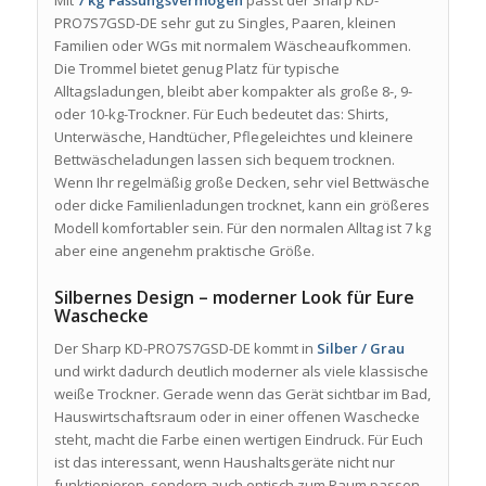
PRO7S7GSD-DE sehr gut zu Singles, Paaren, kleinen
Familien oder WGs mit normalem Wäscheaufkommen.
Die Trommel bietet genug Platz für typische
Alltagsladungen, bleibt aber kompakter als große 8-, 9-
oder 10-kg-Trockner. Für Euch bedeutet das: Shirts,
Unterwäsche, Handtücher, Pflegeleichtes und kleinere
Bettwäscheladungen lassen sich bequem trocknen.
Wenn Ihr regelmäßig große Decken, sehr viel Bettwäsche
oder dicke Familienladungen trocknet, kann ein größeres
Modell komfortabler sein. Für den normalen Alltag ist 7 kg
aber eine angenehm praktische Größe.
Silbernes Design – moderner Look für Eure
Waschecke
Der Sharp KD-PRO7S7GSD-DE kommt in
Silber / Grau
und wirkt dadurch deutlich moderner als viele klassische
weiße Trockner. Gerade wenn das Gerät sichtbar im Bad,
Hauswirtschaftsraum oder in einer offenen Waschecke
steht, macht die Farbe einen wertigen Eindruck. Für Euch
ist das interessant, wenn Haushaltsgeräte nicht nur
funktionieren, sondern auch optisch zum Raum passen