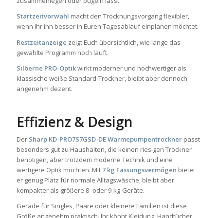
zusammenlegen oder bügeln lässt.
Startzeitvorwahl
macht den Trocknungsvorgang flexibler,
wenn Ihr ihn besser in Euren Tagesablauf einplanen möchtet.
Restzeitanzeige
zeigt Euch übersichtlich, wie lange das
gewählte Programm noch läuft.
Silberne PRO-Optik
wirkt moderner und hochwertiger als
klassische weiße Standard-Trockner, bleibt aber dennoch
angenehm dezent.
Effizienz & Design
Der
Sharp KD-PRO7S7GSD-DE Wärmepumpentrockner
passt
besonders gut zu Haushalten, die keinen riesigen Trockner
benötigen, aber trotzdem moderne Technik und eine
wertigere Optik möchten. Mit
7 kg Fassungsvermögen
bietet
er genug Platz für normale Alltagswäsche, bleibt aber
kompakter als größere 8- oder 9-kg-Geräte.
Gerade für Singles, Paare oder kleinere Familien ist diese
Größe angenehm praktisch. Ihr könnt Kleidung, Handtücher,