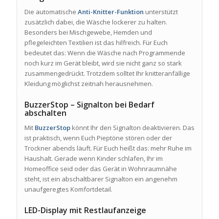
Die automatische
Anti-Knitter-Funktion
unterstützt
zusätzlich dabei, die Wäsche lockerer zu halten.
Besonders bei Mischgewebe, Hemden und
pflegeleichten Textilien ist das hilfreich. Für Euch
bedeutet das: Wenn die Wäsche nach Programmende
noch kurz im Gerät bleibt, wird sie nicht ganz so stark
zusammengedrückt. Trotzdem solltet Ihr knitteranfällige
Kleidung möglichst zeitnah herausnehmen.
BuzzerStop – Signalton bei Bedarf
abschalten
Mit
BuzzerStop
könnt Ihr den Signalton deaktivieren. Das
ist praktisch, wenn Euch Pieptöne stören oder der
Trockner abends läuft. Für Euch heißt das: mehr Ruhe im
Haushalt. Gerade wenn Kinder schlafen, Ihr im
Homeoffice seid oder das Gerät in Wohnraumnähe
steht, ist ein abschaltbarer Signalton ein angenehm
unaufgeregtes Komfortdetail.
LED-Display mit Restlaufanzeige