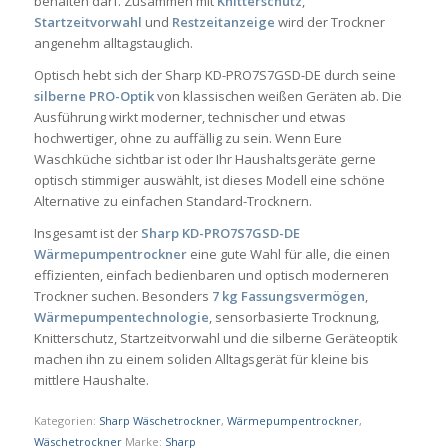
behalten darf. Zusammen mit
Knitterschutz
,
Startzeitvorwahl
und
Restzeitanzeige
wird der Trockner
angenehm alltagstauglich.
Optisch hebt sich der Sharp KD-PRO7S7GSD-DE durch seine
silberne PRO-Optik
von klassischen weißen Geräten ab. Die
Ausführung wirkt moderner, technischer und etwas
hochwertiger, ohne zu auffällig zu sein. Wenn Eure
Waschküche sichtbar ist oder Ihr Haushaltsgeräte gerne
optisch stimmiger auswählt, ist dieses Modell eine schöne
Alternative zu einfachen Standard-Trocknern.
Insgesamt ist der
Sharp KD-PRO7S7GSD-DE
Wärmepumpentrockner
eine gute Wahl für alle, die einen
effizienten, einfach bedienbaren und optisch moderneren
Trockner suchen. Besonders
7 kg Fassungsvermögen
,
Wärmepumpentechnologie
, sensorbasierte Trocknung,
Knitterschutz, Startzeitvorwahl und die silberne Geräteoptik
machen ihn zu einem soliden Alltagsgerät für kleine bis
mittlere Haushalte.
Kategorien:
Sharp Wäschetrockner
,
Wärmepumpentrockner
,
Wäschetrockner
Marke:
Sharp