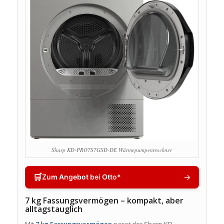
Sharp KD-PRO7S7GSD-DE Wärmepumpentrockner
🛒
→
Zum Angebot bei Otto*
7 kg Fassungsvermögen – kompakt, aber
alltagstauglich
Mit
7 kg Fassungsvermögen
passt der Sharp KD-