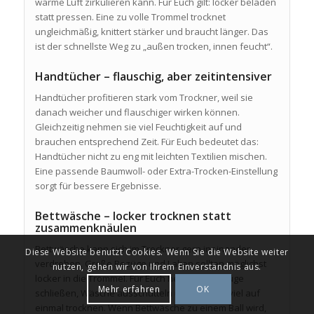
warme Luft zirkulieren kann. Für Euch gilt: locker beladen
statt pressen. Eine zu volle Trommel trocknet
ungleichmäßig, knittert stärker und braucht länger. Das
ist der schnellste Weg zu „außen trocken, innen feucht“.
Handtücher – flauschig, aber zeitintensiver
Handtücher profitieren stark vom Trockner, weil sie
danach weicher und flauschiger wirken können.
Gleichzeitig nehmen sie viel Feuchtigkeit auf und
brauchen entsprechend Zeit. Für Euch bedeutet das:
Handtücher nicht zu eng mit leichten Textilien mischen.
Eine passende Baumwoll- oder Extra-Trocken-Einstellung
sorgt für bessere Ergebnisse.
Bettwäsche – locker trocknen statt
zusammenknäulen
Bettwäsche kann sich im Trockner gern ineinander
Diese Website benutzt Cookies. Wenn Sie die Website weiter
verdrehen. Große Bezüge und Laken sollten möglichst
nutzen, gehen wir von Ihrem Einverständnis aus.
locker in die Trommel. Für Euch heißt das: Bezüge
Mehr erfahren
OK
schließen, Wäsche ausschütteln und nicht zu viel auf
einmal trocknen. Wenn Bettwäsche zu einem Ball wird,