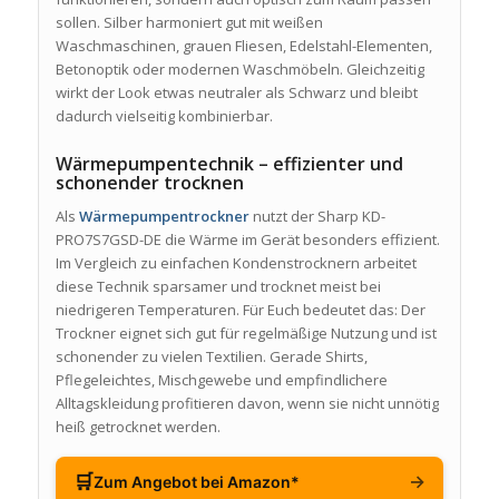
sollen. Silber harmoniert gut mit weißen
Waschmaschinen, grauen Fliesen, Edelstahl-Elementen,
Betonoptik oder modernen Waschmöbeln. Gleichzeitig
wirkt der Look etwas neutraler als Schwarz und bleibt
dadurch vielseitig kombinierbar.
Wärmepumpentechnik – effizienter und
schonender trocknen
Als
Wärmepumpentrockner
nutzt der Sharp KD-
PRO7S7GSD-DE die Wärme im Gerät besonders effizient.
Im Vergleich zu einfachen Kondenstrocknern arbeitet
diese Technik sparsamer und trocknet meist bei
niedrigeren Temperaturen. Für Euch bedeutet das: Der
Trockner eignet sich gut für regelmäßige Nutzung und ist
schonender zu vielen Textilien. Gerade Shirts,
Pflegeleichtes, Mischgewebe und empfindlichere
Alltagskleidung profitieren davon, wenn sie nicht unnötig
heiß getrocknet werden.
🛒
→
Zum Angebot bei Amazon*