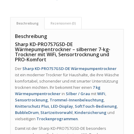
Beschreibung
Rezensionen (0)
Beschreibung
Sharp KD-PRO7S7GSD-DE
Wärmepumpentrockner – silberner 7-kg-
Trockner mit WiFi, Sensortrocknung und
PRO-Komfort
Der
Sharp KD-PRO7S7GSD-DE Wärmepumpentrockner
ist ein moderner Trockner für Haushalte, die ihre Wäsche
komfortabel, schonender und mit smarter Unterstützung
trocknen möchten. Ihr bekommt hier einen
7 kg
Wärmepumpentrockner
in
Silber / Grau
mit
WiFi
,
Sensortrocknung
,
Trommel-Innenbeleuchtung
,
Knitterschutz Plus
,
LED-Display
,
SoftTouch-Bedienung
,
BubbleDrum
,
Startzeitvorwahl
,
Kindersicherung
und
vielseitigen
Trockenprogrammen
.
Damit ist der Sharp KD-PRO7S7GSD-DE besonders