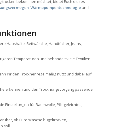
g trocken bekommen möchtet, bietet Euch dieses
ssungsvermögen
,
Wärmepumpentechnologie
und
unktionen
ößere Haushalte, Bettwäsche, Handtücher, Jeans,
rigeren Temperaturen und behandelt viele Textilien
enn Ihr den Trockner regelmäßig nutzt und dabei auf
che erkennen und den Trocknungsvorgang passender
e Einstellungen für Baumwolle, Pflegeleichtes,
darüber, ob Eure Wäsche bügeltrocken,
 soll.