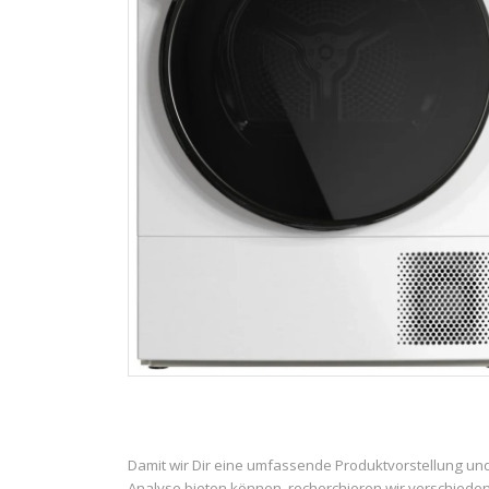
Damit wir Dir eine umfassende Produktvorstellung un
Analyse bieten können, recherchieren wir verschiede