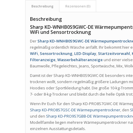
Beschreibung
Rezensionen (0)
Beschreibung
Sharp KD-WNHB0S9GWC-DE Wärmepumpentroc
WiFi und Sensortrocknung
Der
Sharp KD-WNHB0S9GWC-DE Wärmepumpentrockn
regelmäßig ordentlich Wäsche anfällt. Ihr bekommt hier 
WiFi
,
Sensortrocknung
,
LED-Display
,
Startzeitvorwahl
,
Filteranzeige
,
Wasserbehälteranzeige
und einer viels
Baumwolle, Pflegeleichtes, Jeans, Sportwäsche, Mix, Woll
Damit ist der Sharp KD-WNHB0S9GWC-DE besonders intere
trocknen wollt, sondern regelmäßig größere Ladungen m
Hoodies oder Sportkleidung habt. Die große 10-kg-Tromme
7- oder 8-kg-Trockner und bleibt durch die helle Optik t
Wenn Ihr Euch für den Sharp KD-PRO8S7GWC-DE Wärmepum
Sharp KD-PRO8S7GSC-DE Wärmepumpentrockner
, den
S
und den
Sharp KD-PRO9S7GBB-DE Wärmepumpentrockn
Modellfamilie liegen mehrere Wärmepumpentrockner nah 
einzelnen Ausstattungsdetails.