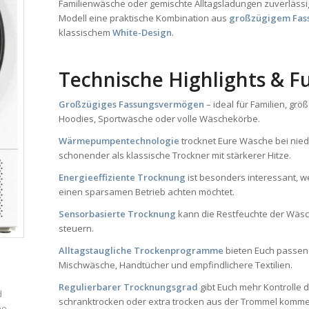
Familienwäsche oder gemischte Alltagsladungen zuverlässi
Modell eine praktische Kombination aus
großzügigem Fa
klassischem
White-Design
.
Technische Highlights & F
Großzügiges Fassungsvermögen
– ideal für Familien, gr
Hoodies, Sportwäsche oder volle Wäschekörbe.
Wärmepumpentechnologie
trocknet Eure Wäsche bei nied
schonender als klassische Trockner mit stärkerer Hitze.
Energieeffiziente Trocknung
ist besonders interessant, w
einen sparsamen Betrieb achten möchtet.
Sensorbasierte Trocknung
kann die Restfeuchte der Wäs
steuern.
Alltagstaugliche Trockenprogramme
bieten Euch passend
Mischwäsche, Handtücher und empfindlichere Textilien.
Regulierbarer Trocknungsgrad
gibt Euch mehr Kontrolle 
d
schranktrocken oder extra trocken aus der Trommel kommen
ne