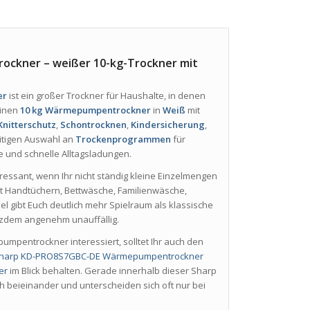
kner – weißer 10-kg-Trockner mit
er
ist ein großer Trockner für Haushalte, in denen
einen
10 kg Wärmepumpentrockner
in
Weiß
mit
Knitterschutz
,
Schontrocknen
,
Kindersicherung
,
eitigen Auswahl an
Trockenprogrammen
für
e und schnelle Alltagsladungen.
ssant, wenn Ihr nicht ständig kleine Einzelmengen
it Handtüchern, Bettwäsche, Familienwäsche,
l gibt Euch deutlich mehr Spielraum als klassische
rotzdem angenehm unauffällig.
pentrockner interessiert, solltet Ihr auch den
harp KD-PRO8S7GBC-DE Wärmepumpentrockner
er
im Blick behalten. Gerade innerhalb dieser Sharp
beieinander und unterscheiden sich oft nur bei