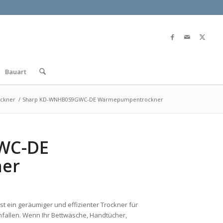
Bauart
ockner
/
Sharp KD-WNHB0S9GWC-DE Wärmepumpentrockner
WC-DE
er
ist ein geräumiger und effizienter Trockner für
allen. Wenn Ihr Bettwäsche, Handtücher,