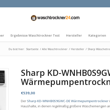
ner
Ergebnisse Waschtrockner Test
Hersteller
Kategorien
Du bist hier:
Startseite
/
Alle Waschtrockner
/
Hersteller
/
Sharp Wäschetr
Sharp KD-WNHB0S9G
Wärmepumpentrockn
€
539,00
Der
Sharp KD-WNHB0S9GWC-DE Wärmepumpentrockner
Haushalte, in denen regelmäßig größere Wäschemengen anf