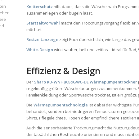
ten
Knitterschutz
hilft dabei, dass die Wäsche nach Programmen
iehen
zusammenlegen oder bügeln lässt.
ere
Startzeitvorwahl
macht den Trocknungsvorgang flexibler, 
und
möchtet.
Restzeitanzeige
zeigt Euch übersichtlich, wie lange das ge
White-Design
wirkt sauber, hell und zeitlos – ideal für B
Effizienz & Design
Der
Sharp KD-WNHB0S9GWC-DE Wärmepumpentrockner
regelmäßig größere Wäscheladungen zusammenkommen. We
Familienkleidung oder Sportwäsche trocknet, ist ein großzüg
Die
Wärmepumpentechnologie
ist dabei der wichtigste Pu
behandelt, sondern bei niedrigeren Temperaturen getrockn
Shirts, Pflegeleichtes, Hosen oder empfindlichere Textilien 
Auch die sensorbasierte Trocknung macht die Nutzung deutl
der tatsächlichen Restfeuchte orientieren und muss nicht e