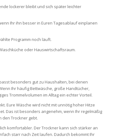
de lockerer bleibt und sich später leichter
wenn Ihr ihn besser in Euren Tagesablauf einplanen
wählte Programm noch läuft.
ad, Waschküche oder Hauswirtschaftsraum.
passt besonders gut zu Haushalten, bei denen
nn Ihr häufig Bettwäsche, große Handtücher,
iges Trommelvolumen im Alltag ein echter Vorteil.
nkt. Eure Wäsche wird nicht mit unnötig hoher Hitze
et. Das ist besonders angenehm, wenn Ihr regelmäßig
in den Trockner gebt.
ich komfortabler. Der Trockner kann sich stärker an
infach starr nach Zeit laufen. Dadurch bekommt Ihr