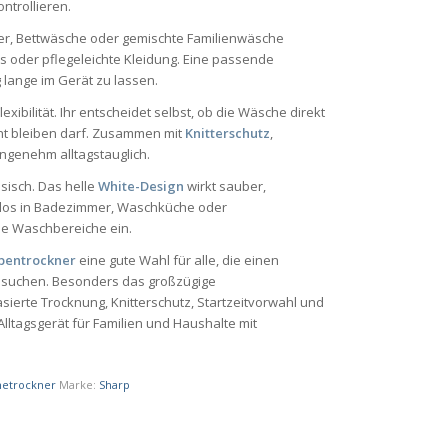
ntrollieren.
er, Bettwäsche oder gemischte Familienwäsche
s oder pflegeleichte Kleidung. Eine passende
g lange im Gerät zu lassen.
xibilität. Ihr entscheidet selbst, ob die Wäsche direkt
cht bleiben darf. Zusammen mit
Knitterschutz
,
ngenehm alltagstauglich.
isch. Das helle
White-Design
wirkt sauber,
emlos in Badezimmer, Waschküche oder
de Waschbereiche ein.
entrockner
eine gute Wahl für alle, die einen
r suchen. Besonders das großzügige
sierte Trocknung, Knitterschutz, Startzeitvorwahl und
lltagsgerät für Familien und Haushalte mit
etrockner
Marke:
Sharp