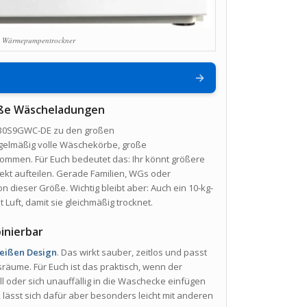
Wärmepumpentrockner
→
roße Wäscheladungen
B0S9GWC-DE zu den großen
gelmäßig volle Wäschekörbe, große
men. Für Euch bedeutet das: Ihr könnt größere
kt aufteilen. Gerade Familien, WGs oder
on dieser Größe. Wichtig bleibt aber: Auch ein 10-kg-
 Luft, damit sie gleichmäßig trocknet.
binierbar
eißen Design
. Das wirkt sauber, zeitlos und passt
sräume. Für Euch ist das praktisch, wenn der
oder sich unauffällig in die Waschecke einfügen
t, lässt sich dafür aber besonders leicht mit anderen