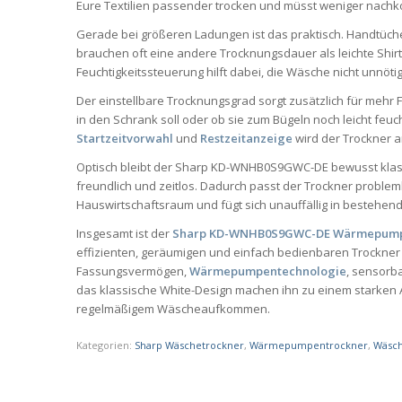
Eure Textilien passender trocken und müsst weniger nachko
Gerade bei größeren Ladungen ist das praktisch. Handtüch
brauchen oft eine andere Trocknungsdauer als leichte Shirt
Feuchtigkeitssteuerung hilft dabei, die Wäsche nicht unnöti
Der einstellbare Trocknungsgrad sorgt zusätzlich für mehr Fle
in den Schrank soll oder ob sie zum Bügeln noch leicht feu
Startzeitvorwahl
und
Restzeitanzeige
wird der Trockner a
Optisch bleibt der Sharp KD-WNHB0S9GWC-DE bewusst klass
freundlich und zeitlos. Dadurch passt der Trockner probl
Hauswirtschaftsraum und fügt sich unauffällig in bestehen
Insgesamt ist der
Sharp KD-WNHB0S9GWC-DE Wärmepump
effizienten, geräumigen und einfach bedienbaren Trockne
Fassungsvermögen,
Wärmepumpentechnologie
, sensorba
das klassische White-Design machen ihn zu einem starken A
regelmäßigem Wäscheaufkommen.
Kategorien:
Sharp Wäschetrockner
,
Wärmepumpentrockner
,
Wäsch