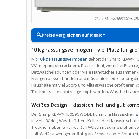
Sharp KD-WNHB0S9GWC-DE 
🔍
Preise vergleichen auf Idealo*
10 kg Fassungsvermögen – viel Platz für g
Mit
10 kg Fassungsvermögen
gehört der Sharp KD-WNH
Wärmepumpentrocknern. Das ist ideal, wenn bei Euch re
Bettwäscheladungen oder viele Handtücher zusammenkom
Mengen besser bündeln und müsst nicht jede Ladung dire
Haushalte mit viel Sport- und Alltagswäsche profitieren v
Trockner sollte nicht vollgestopft werden. Wäsche braucht
Weißes Design – klassisch, hell und gut kom
Der Sharp KD-WNHB0S9GWC-DE kommt im klassischen
w
in viele Bäder, Waschküchen, Keller oder Hauswirtschaft
Trockner neben einer weißen Waschmaschine stehen soll 
soll. Weiß ist weniger auffällig als Schwarz oder Anthrazi