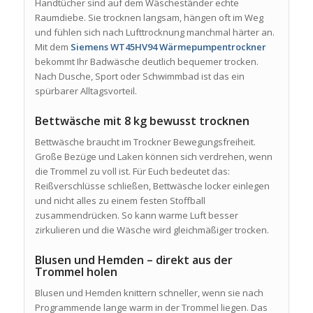
Handtücher sind auf dem Wäscheständer echte
Raumdiebe. Sie trocknen langsam, hängen oft im Weg
und fühlen sich nach Lufttrocknung manchmal härter an.
Mit dem
Siemens WT45HV94 Wärmepumpentrockner
bekommt Ihr Badwäsche deutlich bequemer trocken.
Nach Dusche, Sport oder Schwimmbad ist das ein
spürbarer Alltagsvorteil.
Bettwäsche mit 8 kg bewusst trocknen
Bettwäsche braucht im Trockner Bewegungsfreiheit.
Große Bezüge und Laken können sich verdrehen, wenn
die Trommel zu voll ist. Für Euch bedeutet das:
Reißverschlüsse schließen, Bettwäsche locker einlegen
und nicht alles zu einem festen Stoffball
zusammendrücken. So kann warme Luft besser
zirkulieren und die Wäsche wird gleichmäßiger trocken.
Blusen und Hemden – direkt aus der
Trommel holen
Blusen und Hemden knittern schneller, wenn sie nach
Programmende lange warm in der Trommel liegen. Das