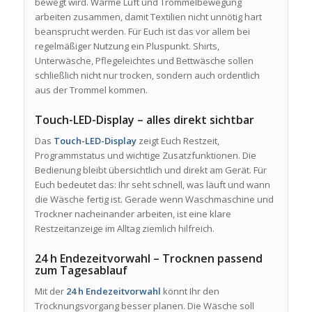
bewegt wird. Warme Luft und Trommelbewegung
arbeiten zusammen, damit Textilien nicht unnötig hart
beansprucht werden. Für Euch ist das vor allem bei
regelmäßiger Nutzung ein Pluspunkt. Shirts,
Unterwäsche, Pflegeleichtes und Bettwäsche sollen
schließlich nicht nur trocken, sondern auch ordentlich
aus der Trommel kommen.
Touch-LED-Display – alles direkt sichtbar
Das
Touch-LED-Display
zeigt Euch Restzeit,
Programmstatus und wichtige Zusatzfunktionen. Die
Bedienung bleibt übersichtlich und direkt am Gerät. Für
Euch bedeutet das: Ihr seht schnell, was läuft und wann
die Wäsche fertig ist. Gerade wenn Waschmaschine und
Trockner nacheinander arbeiten, ist eine klare
Restzeitanzeige im Alltag ziemlich hilfreich.
24 h Endezeitvorwahl – Trocknen passend
zum Tagesablauf
Mit der
24 h Endezeitvorwahl
könnt Ihr den
Trocknungsvorgang besser planen. Die Wäsche soll