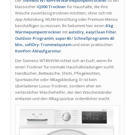
Der
Siemens WT45HV94 Wärmepumpentrockner
ist ein
klassischer
iQ300 Trockner
für Haushalte, die ihre
Wäsche zuverlässig trocknen möchten, ohne sich mit
App-Anbindung, WLAN-Einrichtung oder Premium-Menüs
beschäftigen zu müssen. Ihr bekommt hier einen
8 kg
Wärmepumpentrockner
mit
autoDry
,
easyClean Filter
,
Outdoor-Programm
,
super40 / Schnellprogramm 40
Min.
,
softDry-Trommelsystem
und einer praktischen
Komfort-Ablaufgarnitur
.
Der Siemens WT45HV94 richtet sich an Euch, wenn Ihr
einen Trockner für normale Haushaltsladungen sucht:
Handtücher, Bettwäsche, Shirts, Pflegeleichtes,
Sportwäsche oder Alltagskleidung. Er ist kein
überladener Luxus-Trockner, sondern eher ein
verlässlicher Wäschehelfer, der den Wäscheständer
entlastet und den Alltag spürbar ordentlicher macht.