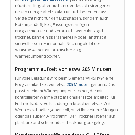
nüchtern, liegt aber auch an der deutlich strengeren
neuen Energielabel-Skala. Für Euch bedeutet das:
Vergleicht nicht nur den Buchstaben, sondern auch
Nutzungshäufigkeit, Fassungsvermögen,
Programmdauer und Verbrauch. Wenn Ihr täglich
trocknet, kann ein sparsameres Modell langfristig
sinnvoller sein. Für normale Nutzung bleibt der
WT45HV94 aber ein praktischer 8-kg-
Wärmepumpentrockner.
Programmlaufzeit von etwa 205 Minuten
Für volle Beladung wird beim Siemens WT45HV94 eine
Programmlaufzeit von etwa
205 Minuten
genannt. Das
passt zu einem Wärmepumpentrockner, der mit
kontrollierter Wärme statt maximaler Hitze arbeitet. Für
Euch heißt das: Volle Ladungen brauchen etwas Zeit.
Wenn es schneller gehen soll, nutzt Ihr kleinere Mengen
oder das super40-Programm. Der Trockner ist eher auf
planbare und schonendere Trocknung ausgelegt.