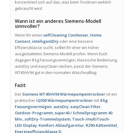
konzentriert sich auf das, was beim Trocknen wirklich
gebraucht wird.
Wann ist ein anderes Siemens-Modell
sinnvoller?
Wenn Ihr einen
selfCleaning Condenser
,
Home
Connect
,
intelligentDry
oder eine bessere
Effizienzklasse sucht, solltet Ihr eher ein höher
ausgestattetes Siemens-Modell prüfen. Wenn Euch
dagegen 8 kg Fassungsvermögen, klassische Bedienung,
autoDry und easyClean reichen, passt der Siemens
WT45HV94 gut in den normalen Wäschealltag.
Fazit
Der
Siemens WT45HV94 Wärmepumpentrockner
ist ein
praktischer
iQ300 Wärmepumpentrockner
mit
8 kg
Fassungsvermögen
,
autoDry
,
easyClean Filter
,
Outdoor-Programm
,
super40 / Schnellprogramm 40
Min.
,
softDry-Trommelsystem
,
Touch-/multiTouch-
LED-Display
,
Komfort-Ablaufgarnitur
,
R290-Kältemittel
,
Energieeffizienzklasse D
,