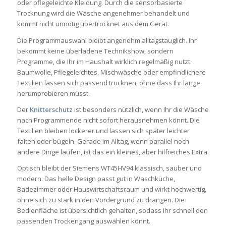
oder pflegeleichte Kleidung. Durch die sensorbasierte
Trocknung wird die Wäsche angenehmer behandelt und
kommt nicht unnötig übertrocknet aus dem Gerät.
Die Programmauswahl bleibt angenehm alltagstauglich. Ihr
bekommt keine überladene Technikshow, sondern
Programme, die Ihr im Haushalt wirklich regelmäßig nutzt.
Baumwolle, Pflegeleichtes, Mischwäsche oder empfindlichere
Textilien lassen sich passend trocknen, ohne dass Ihr lange
herumprobieren müsst.
Der
Knitterschutz
ist besonders nützlich, wenn Ihr die Wäsche
nach Programmende nicht sofort herausnehmen könnt. Die
Textilien bleiben lockerer und lassen sich später leichter
falten oder bügeln. Gerade im Alltag, wenn parallel noch
andere Dinge laufen, ist das ein kleines, aber hilfreiches Extra.
Optisch bleibt der Siemens WT45HV94 klassisch, sauber und
modern. Das helle Design passt gut in Waschküche,
Badezimmer oder Hauswirtschaftsraum und wirkt hochwertig,
ohne sich zu stark in den Vordergrund zu drängen. Die
Bedienfläche ist übersichtlich gehalten, sodass Ihr schnell den
passenden Trockengang auswählen könnt.