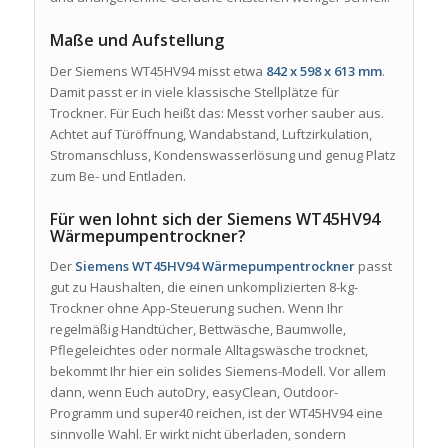
Maße und Aufstellung
Der Siemens WT45HV94 misst etwa
842 x 598 x 613 mm
.
Damit passt er in viele klassische Stellplätze für
Trockner. Für Euch heißt das: Messt vorher sauber aus.
Achtet auf Türöffnung, Wandabstand, Luftzirkulation,
Stromanschluss, Kondenswasserlösung und genug Platz
zum Be- und Entladen.
Für wen lohnt sich der Siemens WT45HV94
Wärmepumpentrockner?
Der
Siemens WT45HV94 Wärmepumpentrockner
passt
gut zu Haushalten, die einen unkomplizierten 8-kg-
Trockner ohne App-Steuerung suchen. Wenn Ihr
regelmäßig Handtücher, Bettwäsche, Baumwolle,
Pflegeleichtes oder normale Alltagswäsche trocknet,
bekommt Ihr hier ein solides Siemens-Modell. Vor allem
dann, wenn Euch autoDry, easyClean, Outdoor-
Programm und super40 reichen, ist der WT45HV94 eine
sinnvolle Wahl. Er wirkt nicht überladen, sondern