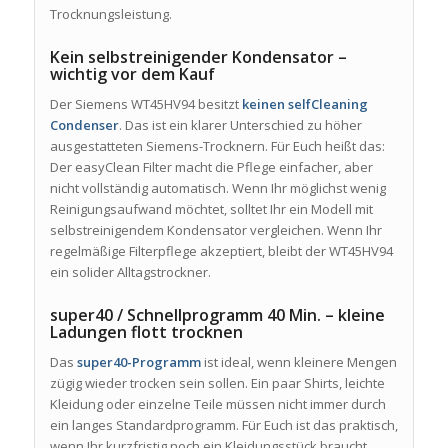
Trocknungsleistung.
Kein selbstreinigender Kondensator –
wichtig vor dem Kauf
Der Siemens WT45HV94 besitzt
keinen selfCleaning
Condenser
. Das ist ein klarer Unterschied zu höher
ausgestatteten Siemens-Trocknern. Für Euch heißt das:
Der easyClean Filter macht die Pflege einfacher, aber
nicht vollständig automatisch. Wenn Ihr möglichst wenig
Reinigungsaufwand möchtet, solltet Ihr ein Modell mit
selbstreinigendem Kondensator vergleichen. Wenn Ihr
regelmäßige Filterpflege akzeptiert, bleibt der WT45HV94
ein solider Alltagstrockner.
super40 / Schnellprogramm 40 Min. – kleine
Ladungen flott trocknen
Das
super40-Programm
ist ideal, wenn kleinere Mengen
zügig wieder trocken sein sollen. Ein paar Shirts, leichte
Kleidung oder einzelne Teile müssen nicht immer durch
ein langes Standardprogramm. Für Euch ist das praktisch,
wenn Ihr kurzfristig noch ein Kleidungsstück braucht