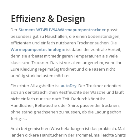
Effizienz & Design
Der
Siemens WT45HV94 Wärmepumpentrockner
passt
besonders gut zu Haushalten, die einen bodenständigen,
effizienten und einfach nutzbaren Trockner suchen. Die
Wärmepumpentechnologie
ist dabei der zentrale Vorteil,
denn sie arbeitet mit niedrigeren Temperaturen als viele
klassische Trockner. Das ist vor allem angenehm, wenn Ihr
Eure Kleidung regelmäßig trocknet und die Fasern nicht
unnötig stark belasten möchtet.
Ein echter Alltagshelfer ist
autoDry
. Der Trockner orientiert
sich an der tatsächlichen Restfeuchte der Wäsche und läuft
nicht einfach nur stur nach Zeit. Dadurch könnt Ihr
Handtücher, Bettwäsche oder Shirts passender trocknen,
ohne ständig nachsehen zu müssen, ob die Ladung schon
fertig ist.
Auch bei gemischten Wäscheladungen ist das praktisch. Mal
landen dickere Handtücher in der Trommel, mal leichte Shirts