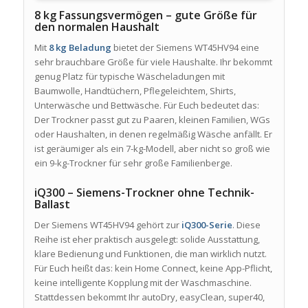
8 kg Fassungsvermögen – gute Größe für
den normalen Haushalt
Mit
8 kg Beladung
bietet der Siemens WT45HV94 eine
sehr brauchbare Größe für viele Haushalte. Ihr bekommt
genug Platz für typische Wäscheladungen mit
Baumwolle, Handtüchern, Pflegeleichtem, Shirts,
Unterwäsche und Bettwäsche. Für Euch bedeutet das:
Der Trockner passt gut zu Paaren, kleinen Familien, WGs
oder Haushalten, in denen regelmäßig Wäsche anfällt. Er
ist geräumiger als ein 7-kg-Modell, aber nicht so groß wie
ein 9-kg-Trockner für sehr große Familienberge.
iQ300 – Siemens-Trockner ohne Technik-
Ballast
Der Siemens WT45HV94 gehört zur
iQ300-Serie
. Diese
Reihe ist eher praktisch ausgelegt: solide Ausstattung,
klare Bedienung und Funktionen, die man wirklich nutzt.
Für Euch heißt das: kein Home Connect, keine App-Pflicht,
keine intelligente Kopplung mit der Waschmaschine.
Stattdessen bekommt Ihr autoDry, easyClean, super40,