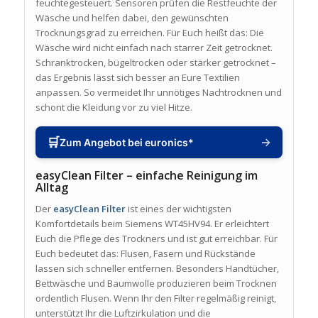
feuchtegesteuert. Sensoren prüfen die Restfeuchte der
Wäsche und helfen dabei, den gewünschten
Trocknungsgrad zu erreichen. Für Euch heißt das: Die
Wäsche wird nicht einfach nach starrer Zeit getrocknet.
Schranktrocken, bügeltrocken oder stärker getrocknet –
das Ergebnis lässt sich besser an Eure Textilien
anpassen. So vermeidet Ihr unnötiges Nachtrocknen und
schont die Kleidung vor zu viel Hitze.
🛒
→
Zum Angebot bei euronics*
easyClean Filter – einfache Reinigung im
Alltag
Der
easyClean Filter
ist eines der wichtigsten
Komfortdetails beim Siemens WT45HV94. Er erleichtert
Euch die Pflege des Trockners und ist gut erreichbar. Für
Euch bedeutet das: Flusen, Fasern und Rückstände
lassen sich schneller entfernen. Besonders Handtücher,
Bettwäsche und Baumwolle produzieren beim Trocknen
ordentlich Flusen. Wenn Ihr den Filter regelmäßig reinigt,
unterstützt Ihr die Luftzirkulation und die