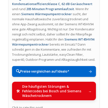
Kondensationseffizienzklasse C
,
62 dB Geräuschwert
und rund
205 Minuten Programmlaufzeit
. Wenn Ihr
einen
Siemens Wärmepumpentrockner
sucht, der
normale Haushaltswäsche zuverlässig trocknet und
ohne App-Zwang auskommt, ist der Siemens WT45HV94
eine gute Alltagslösung. Wichtig ist nur: Der Kondensator
reinigt sich nicht selbst, daher solltet Ihr die Filterpflege
regelmäßig einplanen. Habt Ihr den
Siemens WT45HV94
Wärmepumpentrockner
bereits im Einsatz? Dann
schreibt gern in die Kommentare, wie zufrieden Ihr mit
Trocknungsleistung, Lautstärke, easyClean Filter,
super40, Outdoor-Programm und Alltagstauglichkeit seid.
🔍
→
Preise vergleichen auf Idealo*
Die häufigsten Störungen &
Fehlercodes bei Bosch und Siemens
Wäschetrocknern
Click to rate this post!