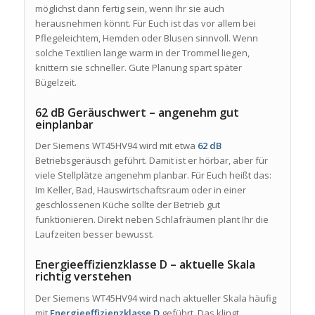
möglichst dann fertig sein, wenn Ihr sie auch
herausnehmen könnt. Für Euch ist das vor allem bei
Pflegeleichtem, Hemden oder Blusen sinnvoll. Wenn
solche Textilien lange warm in der Trommel liegen,
knittern sie schneller. Gute Planung spart später
Bügelzeit.
62 dB Geräuschwert – angenehm gut
einplanbar
Der Siemens WT45HV94 wird mit etwa
62 dB
Betriebsgeräusch geführt. Damit ist er hörbar, aber für
viele Stellplätze angenehm planbar. Für Euch heißt das:
Im Keller, Bad, Hauswirtschaftsraum oder in einer
geschlossenen Küche sollte der Betrieb gut
funktionieren. Direkt neben Schlafräumen plant Ihr die
Laufzeiten besser bewusst.
Energieeffizienzklasse D – aktuelle Skala
richtig verstehen
Der Siemens WT45HV94 wird nach aktueller Skala häufig
mit
Energieeffizienzklasse D
geführt. Das klingt