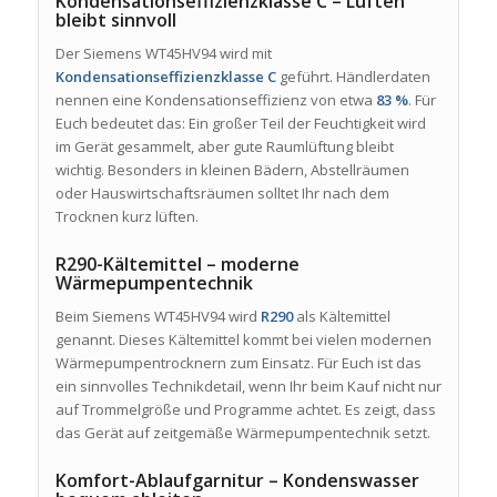
Kondensationseffizienzklasse C – Lüften
bleibt sinnvoll
Der Siemens WT45HV94 wird mit
Kondensationseffizienzklasse C
geführt. Händlerdaten
nennen eine Kondensationseffizienz von etwa
83 %
. Für
Euch bedeutet das: Ein großer Teil der Feuchtigkeit wird
im Gerät gesammelt, aber gute Raumlüftung bleibt
wichtig. Besonders in kleinen Bädern, Abstellräumen
oder Hauswirtschaftsräumen solltet Ihr nach dem
Trocknen kurz lüften.
R290-Kältemittel – moderne
Wärmepumpentechnik
Beim Siemens WT45HV94 wird
R290
als Kältemittel
genannt. Dieses Kältemittel kommt bei vielen modernen
Wärmepumpentrocknern zum Einsatz. Für Euch ist das
ein sinnvolles Technikdetail, wenn Ihr beim Kauf nicht nur
auf Trommelgröße und Programme achtet. Es zeigt, dass
das Gerät auf zeitgemäße Wärmepumpentechnik setzt.
Komfort-Ablaufgarnitur – Kondenswasser