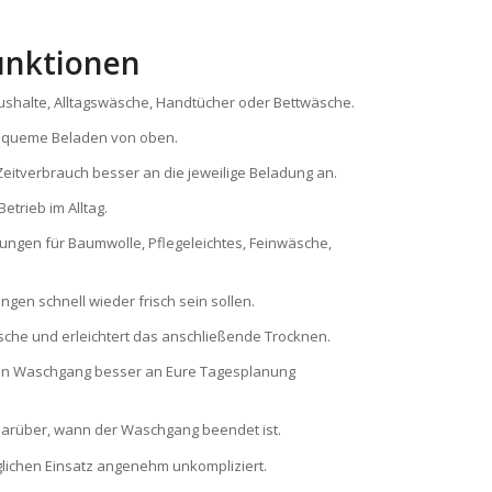
unktionen
Haushalte, Alltagswäsche, Handtücher oder Bettwäsche.
bequeme Beladen von oben.
Zeitverbrauch besser an die jeweilige Beladung an.
trieb im Alltag.
ungen für Baumwolle, Pflegeleichtes, Feinwäsche,
gen schnell wieder frisch sein sollen.
sche und erleichtert das anschließende Trocknen.
r den Waschgang besser an Eure Tagesplanung
 darüber, wann der Waschgang beendet ist.
lichen Einsatz angenehm unkompliziert.