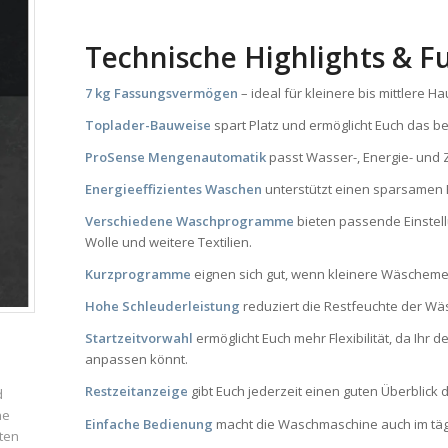
Technische Highlights & F
7 kg Fassungsvermögen
– ideal für kleinere bis mittlere 
Toplader-Bauweise
spart Platz und ermöglicht Euch das 
ProSense Mengenautomatik
passt Wasser-, Energie- und 
Energieeffizientes Waschen
unterstützt einen sparsamen Be
Verschiedene Waschprogramme
bieten passende Einstell
Wolle und weitere Textilien.
Kurzprogramme
eignen sich gut, wenn kleinere Wäschemen
Hohe Schleuderleistung
reduziert die Restfeuchte der Wä
Startzeitvorwahl
ermöglicht Euch mehr Flexibilität, da Ih
anpassen könnt.
Restzeitanzeige
gibt Euch jederzeit einen guten Überblick
d
ne
Einfache Bedienung
macht die Waschmaschine auch im täg
ten