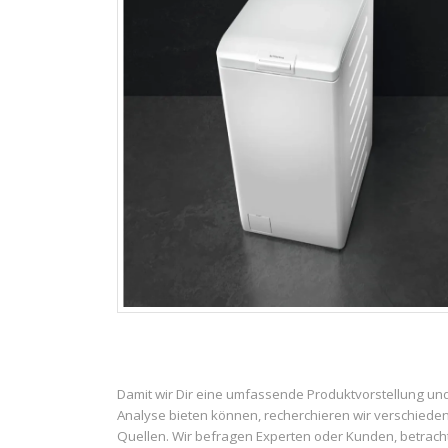
Damit wir Dir eine umfassende Produktvorstellung un
Analyse bieten können, recherchieren wir verschiede
Quellen. Wir befragen Experten oder Kunden, betrach