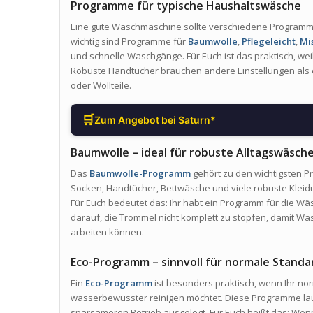
Programme für typische Haushaltswäsche
Eine gute Waschmaschine sollte verschiedene Programme 
wichtig sind Programme für
Baumwolle
,
Pflegeleicht
,
Mi
und schnelle Waschgänge. Für Euch ist das praktisch, wei
Robuste Handtücher brauchen andere Einstellungen als e
oder Wollteile.
🛒
Zum Angebot bei Saturn*
Baumwolle – ideal für robuste Alltagswäsch
Das
Baumwolle-Programm
gehört zu den wichtigsten P
Socken, Handtücher, Bettwäsche und viele robuste Kleid
Für Euch bedeutet das: Ihr habt ein Programm für die Wäs
darauf, die Trommel nicht komplett zu stopfen, damit 
arbeiten können.
Eco-Programm – sinnvoll für normale Stand
Ein
Eco-Programm
ist besonders praktisch, wenn Ihr n
wasserbewusster reinigen möchtet. Diese Programme lauf
sparsameren Betrieb ausgelegt. Für Euch heißt das: Wenn 