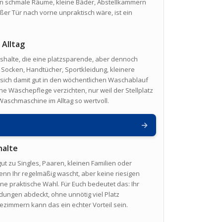
in schmale Räume, kleine Bäder, Abstellkammern
ßer Tür nach vorne unpraktisch wäre, ist ein
Alltag
ushalte, die eine platzsparende, aber dennoch
Socken, Handtücher, Sportkleidung, kleinere
ich damit gut in den wöchentlichen Waschablauf
rne Wäschepflege verzichten, nur weil der Stellplatz
aschmaschine im Alltag so wertvoll.
→
halte
t zu Singles, Paaren, kleinen Familien oder
 Ihr regelmäßig wascht, aber keine riesigen
ne praktische Wahl. Für Euch bedeutet das: Ihr
ungen abdeckt, ohne unnötig viel Platz
immern kann das ein echter Vorteil sein.