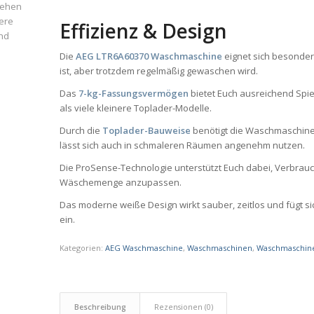
iehen
ere
Effizienz & Design
und
Die
AEG LTR6A60370 Waschmaschine
eignet sich besonder
ist, aber trotzdem regelmäßig gewaschen wird.
Das
7-kg-Fassungsvermögen
bietet Euch ausreichend Spie
als viele kleinere Toplader-Modelle.
Durch die
Toplader-Bauweise
benötigt die Waschmaschine 
lässt sich auch in schmaleren Räumen angenehm nutzen.
Die ProSense-Technologie unterstützt Euch dabei, Verbrauc
Wäschemenge anzupassen.
Das moderne weiße Design wirkt sauber, zeitlos und fügt s
ein.
Kategorien:
AEG Waschmaschine
,
Waschmaschinen
,
Waschmaschin
Beschreibung
Rezensionen (0)