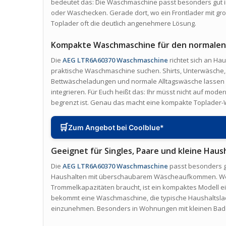
bedeutet das: Die Waschmaschine passt besonders gut 
oder Waschecken. Gerade dort, wo ein Frontlader mit gro
Toplader oft die deutlich angenehmere Lösung.
Kompakte Waschmaschine für den normalen 
Die
AEG LTR6A60370 Waschmaschine
richtet sich an Ha
praktische Waschmaschine suchen. Shirts, Unterwäsche, 
Bettwäscheladungen und normale Alltagswäsche lassen s
integrieren. Für Euch heißt das: Ihr müsst nicht auf mode
begrenzt ist. Genau das macht eine kompakte Toplader-W
🛒
Zum Angebot bei Coolblue*
Geeignet für Singles, Paare und kleine Haus
Die
AEG LTR6A60370 Waschmaschine
passt besonders gu
Haushalten mit überschaubarem Wäscheaufkommen. Wenn
Trommelkapazitäten braucht, ist ein kompaktes Modell ei
bekommt eine Waschmaschine, die typische Haushaltslad
einzunehmen. Besonders in Wohnungen mit kleinen Badez