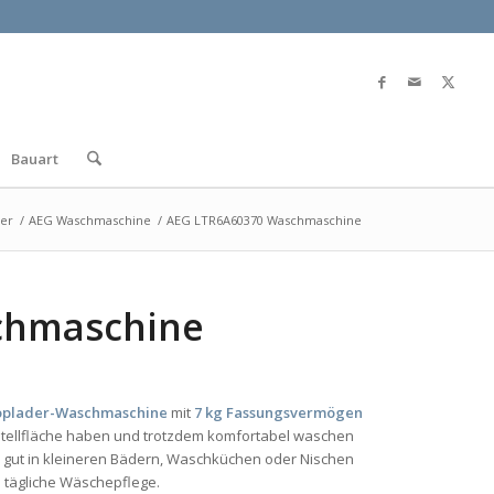
Bauart
ler
/
AEG Waschmaschine
/
AEG LTR6A60370 Waschmaschine
chmaschine
oplader-Waschmaschine
mit
7 kg Fassungsvermögen
ig Stellfläche haben und trotzdem komfortabel waschen
l gut in kleineren Bädern, Waschküchen oder Nischen
e tägliche Wäschepflege.