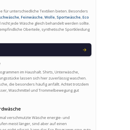
für unterschiedliche Textilien bieten. Besonders
schwäsche
,
Feinwäsche
,
Wolle
,
Sportwäsche
,
Eco
l nicht jede Wäsche gleich behandelt werden sollte.
mpfindliche Oberteile, synthetische Sportkleidung
→
e
rogrammen im Haushalt. Shirts, Unterwäsche,
ungsstücke lassen sich hier zuverlässig waschen.
che, die besonders häufig anfällt. Achtet trotzdem
Wasser, Waschmittel und Trommelbewegung gut
ardwäsche
ormal verschmutzte Wäsche energie- und
en meist länger, sind aber auf einen
es nicht eilig ist, kann das Eco-Programm eine gute