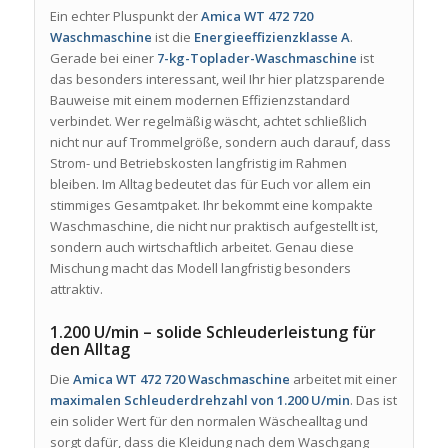
Ein echter Pluspunkt der
Amica WT 472 720
Waschmaschine
ist die
Energieeffizienzklasse A
.
Gerade bei einer
7-kg-Toplader-Waschmaschine
ist
das besonders interessant, weil Ihr hier platzsparende
Bauweise mit einem modernen Effizienzstandard
verbindet. Wer regelmäßig wäscht, achtet schließlich
nicht nur auf Trommelgröße, sondern auch darauf, dass
Strom- und Betriebskosten langfristig im Rahmen
bleiben. Im Alltag bedeutet das für Euch vor allem ein
stimmiges Gesamtpaket. Ihr bekommt eine kompakte
Waschmaschine, die nicht nur praktisch aufgestellt ist,
sondern auch wirtschaftlich arbeitet. Genau diese
Mischung macht das Modell langfristig besonders
attraktiv.
1.200 U/min – solide Schleuderleistung für
den Alltag
Die
Amica WT 472 720 Waschmaschine
arbeitet mit einer
maximalen Schleuderdrehzahl von 1.200 U/min
. Das ist
ein solider Wert für den normalen Wäschealltag und
sorgt dafür, dass die Kleidung nach dem Waschgang