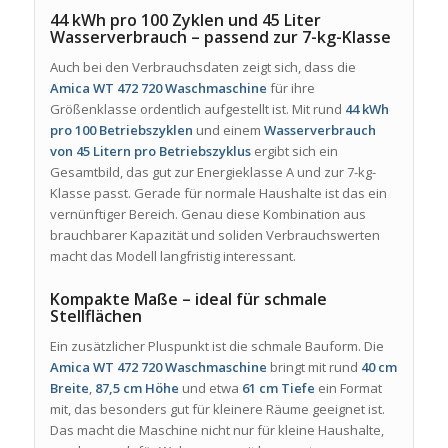
44 kWh pro 100 Zyklen und 45 Liter
Wasserverbrauch – passend zur 7-kg-Klasse
Auch bei den Verbrauchsdaten zeigt sich, dass die
Amica WT 472 720 Waschmaschine
für ihre
Größenklasse ordentlich aufgestellt ist. Mit rund
44 kWh
pro 100 Betriebszyklen
und einem
Wasserverbrauch
von 45 Litern pro Betriebszyklus
ergibt sich ein
Gesamtbild, das gut zur Energieklasse A und zur 7-kg-
Klasse passt. Gerade für normale Haushalte ist das ein
vernünftiger Bereich. Genau diese Kombination aus
brauchbarer Kapazität und soliden Verbrauchswerten
macht das Modell langfristig interessant.
Kompakte Maße – ideal für schmale
Stellflächen
Ein zusätzlicher Pluspunkt ist die schmale Bauform. Die
Amica WT 472 720 Waschmaschine
bringt mit rund
40 cm
Breite
,
87,5 cm Höhe
und etwa
61 cm Tiefe
ein Format
mit, das besonders gut für kleinere Räume geeignet ist.
Das macht die Maschine nicht nur für kleine Haushalte,