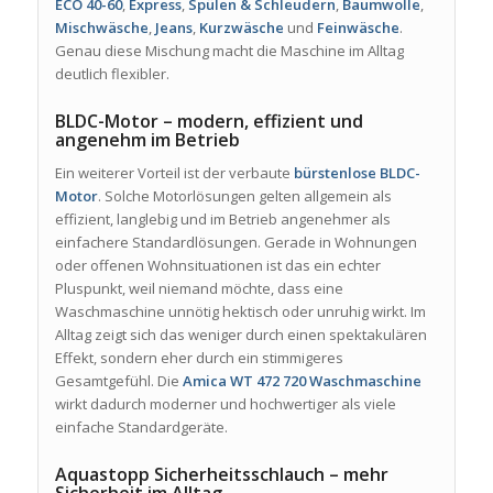
ECO 40-60
,
Express
,
Spülen & Schleudern
,
Baumwolle
,
Mischwäsche
,
Jeans
,
Kurzwäsche
und
Feinwäsche
.
Genau diese Mischung macht die Maschine im Alltag
deutlich flexibler.
BLDC-Motor – modern, effizient und
angenehm im Betrieb
Ein weiterer Vorteil ist der verbaute
bürstenlose BLDC-
Motor
. Solche Motorlösungen gelten allgemein als
effizient, langlebig und im Betrieb angenehmer als
einfachere Standardlösungen. Gerade in Wohnungen
oder offenen Wohnsituationen ist das ein echter
Pluspunkt, weil niemand möchte, dass eine
Waschmaschine unnötig hektisch oder unruhig wirkt. Im
Alltag zeigt sich das weniger durch einen spektakulären
Effekt, sondern eher durch ein stimmigeres
Gesamtgefühl. Die
Amica WT 472 720 Waschmaschine
wirkt dadurch moderner und hochwertiger als viele
einfache Standardgeräte.
Aquastopp Sicherheitsschlauch – mehr