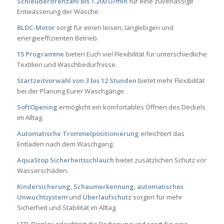
Schleuderdrehzahl bis 1.200 U/min
für eine zuverlässige
Entwässerung der Wäsche.
BLDC-Motor
sorgt für einen leisen, langlebigen und
energieeffizienten Betrieb.
15 Programme
bieten Euch viel Flexibilität für unterschiedliche
Textilien und Waschbedürfnisse.
Startzeitvorwahl von 3 bis 12 Stunden
bietet mehr Flexibilität
bei der Planung Eurer Waschgänge.
SoftOpening
ermöglicht ein komfortables Öffnen des Deckels
im Alltag.
Automatische Trommelpositionierung
erleichtert das
Entladen nach dem Waschgang.
AquaStop Sicherheitsschlauch
bietet zusätzlichen Schutz vor
Wasserschäden.
Kindersicherung
,
Schaumerkennung
,
automatisches
Unwuchtsystem
und
Überlaufschutz
sorgen für mehr
Sicherheit und Stabilität im Alltag.
LED-Display
erleichtert die Bedienung und sorgt für eine