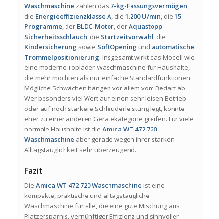
Waschmaschine
zählen das
7-kg-Fassungsvermögen
,
die
Energieeffizienzklasse A
, die
1.200 U/min
, die
15
Programme
, der
BLDC-Motor
, der
Aquastopp
Sicherheitsschlauch
, die
Startzeitvorwahl
, die
Kindersicherung
sowie
SoftOpening
und
automatische
Trommelpositionierung
. Insgesamt wirkt das Modell wie
eine moderne Toplader-Waschmaschine für Haushalte,
die mehr möchten als nur einfache Standardfunktionen.
Mögliche Schwächen hängen vor allem vom Bedarf ab.
Wer besonders viel Wert auf einen sehr leisen Betrieb
oder auf noch stärkere Schleuderleistung legt, könnte
eher zu einer anderen Gerätekategorie greifen. Für viele
normale Haushalte ist die
Amica WT 472 720
Waschmaschine
aber gerade wegen ihrer starken
Alltagstauglichkeit sehr überzeugend.
Fazit
Die
Amica WT 472 720 Waschmaschine
ist eine
kompakte, praktische und alltagstaugliche
Waschmaschine für alle, die eine gute Mischung aus
Platzersparnis, vernünftiger Effizienz und sinnvoller