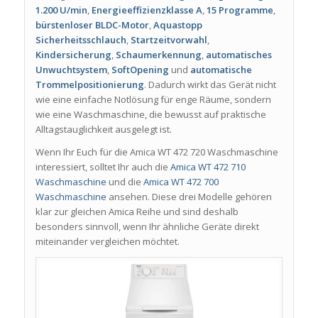
1.200 U/min
,
Energieeffizienzklasse A
,
15 Programme
,
bürstenloser BLDC-Motor
,
Aquastopp
Sicherheitsschlauch
,
Startzeitvorwahl
,
Kindersicherung
,
Schaumerkennung
,
automatisches
Unwuchtsystem
,
SoftOpening
und
automatische
Trommelpositionierung
. Dadurch wirkt das Gerät nicht
wie eine einfache Notlösung für enge Räume, sondern
wie eine Waschmaschine, die bewusst auf praktische
Alltagstauglichkeit ausgelegt ist.
Wenn Ihr Euch für die Amica WT 472 720 Waschmaschine
interessiert, solltet Ihr auch die
Amica WT 472 710
Waschmaschine
und die
Amica WT 472 700
Waschmaschine
ansehen. Diese drei Modelle gehören
klar zur gleichen Amica Reihe und sind deshalb
besonders sinnvoll, wenn Ihr ähnliche Geräte direkt
miteinander vergleichen möchtet.