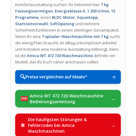
Komfortausstattung suchen. Ihr bekommt hier
7 kg
Fassungsvermögen
,
Energieklasse A
,
1.200 U/min
,
15
Programme
, einen
BLDC-Motor
,
Aquastopp
,
Startzeitvorwahl
,
SoftOpening
und mehrere
Sicherheitsfunktionen in einem stimmigen Gesamtpaket.
Wenn Ihr eine
Toplader-Waschmaschine mit 7 kg
sucht,
die wenig Platz braucht, im Alltag unkompliziert arbeitet
und trotzdem eine moderne Ausstattung mitbringt, dann
ist die
Amica WT 472 720 Waschmaschine
definitiv ein
Modell, das Ihr Euch näher anschauen solltet.
🔍
→
Preise vergleichen auf Idealo*
Amica WT 472 720 Waschmaschine
Bedienungsanleitung
Die häufigsten Störungen &
Fehlercodes bei Amica
Waschmaschinen