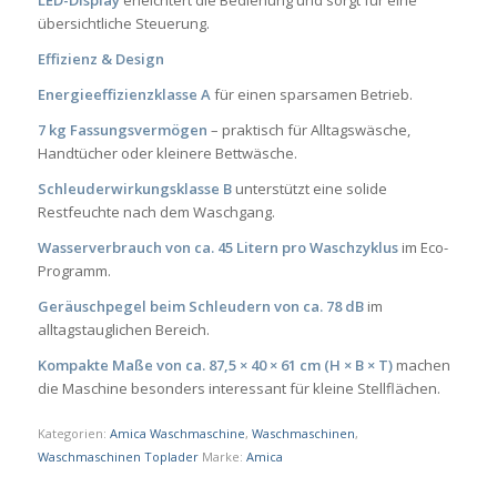
übersichtliche Steuerung.
Effizienz & Design
Energieeffizienzklasse A
für einen sparsamen Betrieb.
7 kg Fassungsvermögen
– praktisch für Alltagswäsche,
Handtücher oder kleinere Bettwäsche.
Schleuderwirkungsklasse B
unterstützt eine solide
Restfeuchte nach dem Waschgang.
Wasserverbrauch von ca. 45 Litern pro Waschzyklus
im Eco-
Programm.
Geräuschpegel beim Schleudern von ca. 78 dB
im
alltagstauglichen Bereich.
Kompakte Maße von ca. 87,5 × 40 × 61 cm (H × B × T)
machen
die Maschine besonders interessant für kleine Stellflächen.
Kategorien:
Amica Waschmaschine
,
Waschmaschinen
,
Waschmaschinen Toplader
Marke:
Amica