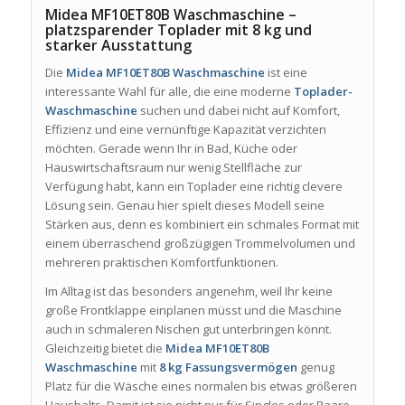
Midea MF10ET80B Waschmaschine –
platzsparender Toplader mit 8 kg und
starker Ausstattung
Die
Midea MF10ET80B Waschmaschine
ist eine
interessante Wahl für alle, die eine moderne
Toplader-
Waschmaschine
suchen und dabei nicht auf Komfort,
Effizienz und eine vernünftige Kapazität verzichten
möchten. Gerade wenn Ihr in Bad, Küche oder
Hauswirtschaftsraum nur wenig Stellfläche zur
Verfügung habt, kann ein Toplader eine richtig clevere
Lösung sein. Genau hier spielt dieses Modell seine
Stärken aus, denn es kombiniert ein schmales Format mit
einem überraschend großzügigen Trommelvolumen und
mehreren praktischen Komfortfunktionen.
Im Alltag ist das besonders angenehm, weil Ihr keine
große Frontklappe einplanen müsst und die Maschine
auch in schmaleren Nischen gut unterbringen könnt.
Gleichzeitig bietet die
Midea MF10ET80B
Waschmaschine
mit
8 kg Fassungsvermögen
genug
Platz für die Wäsche eines normalen bis etwas größeren
Haushalts. Damit ist sie nicht nur für Singles oder Paare