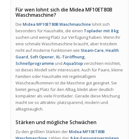
Für wen lohnt sich die Midea MF10ET80B
Waschmaschine?
Die
Midea MF10ET80B Waschmaschine
lohnt sich
besonders für Haushalte, die einen
Toplader mit 8 kg
suchen und wenig Platz zur Verfügung haben. Wenn Ihr
eine schmale Waschmaschine braucht, aber trotzdem
nicht auf moderne Funktionen wie
Steam Care
,
Health
Guard
,
Soft Opener
,
XL-Türöffnung
,
Schnellprogramme
und
AquaStop
verzichten möchtet,
ist dieses Modell sehr interessant. Auch für Paare, kleine
Familien oder Haushalte mit regelmäßigem
Wäscheaufkommen ist die Maschine gut geeignet. Sie
bietet genug Platz für den Alltag, bleibt aber deutlich
kompakter als viele Frontlader. Gerade diese Mischung
macht sie so attraktiv: platzsparend, modern und
alltagstauglich.
Stärken und mögliche Schwächen
Zu den größten Stärken der
Midea MF10ET80B
Waschmaschine
zählen das
8-kg-Fassungsvermögen
,