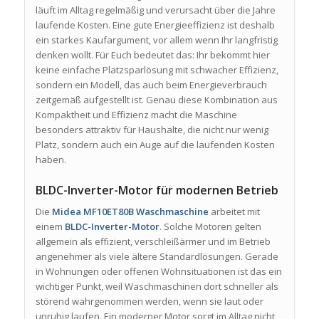
läuft im Alltag regelmäßig und verursacht über die Jahre
laufende Kosten. Eine gute Energieeffizienz ist deshalb
ein starkes Kaufargument, vor allem wenn Ihr langfristig
denken wollt. Für Euch bedeutet das: Ihr bekommt hier
keine einfache Platzsparlösung mit schwacher Effizienz,
sondern ein Modell, das auch beim Energieverbrauch
zeitgemäß aufgestellt ist. Genau diese Kombination aus
Kompaktheit und Effizienz macht die Maschine
besonders attraktiv für Haushalte, die nicht nur wenig
Platz, sondern auch ein Auge auf die laufenden Kosten
haben.
BLDC-Inverter-Motor für modernen Betrieb
Die
Midea MF10ET80B Waschmaschine
arbeitet mit
einem
BLDC-Inverter-Motor
. Solche Motoren gelten
allgemein als effizient, verschleißärmer und im Betrieb
angenehmer als viele ältere Standardlösungen. Gerade
in Wohnungen oder offenen Wohnsituationen ist das ein
wichtiger Punkt, weil Waschmaschinen dort schneller als
störend wahrgenommen werden, wenn sie laut oder
unruhig laufen. Ein moderner Motor sorgt im Alltag nicht