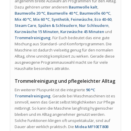
angenehm breite Auswahl an Programmen für den Alltag.
Dazu gehören unter anderem
Baumwolle kalt
,
Baumwolle 20 °C
,
Baumwolle 40 °C
,
Baumwolle 60 °C
,
Mix 40 °C
,
Mix 60 °C
,
Synthetik
,
Feinwäsche
,
Eco 40-60
,
Steam Care
,
Spülen & Schleudern
,
Nur Schleudern
,
Kurzwäsche 15 Minuten
,
Kurzwäsche 45 Minuten
und
Trommelreinigung
. Für Euch bedeutet das eine gute
Mischung aus Standard- und Komfortprogrammen. Die
Maschine ist dadurch vielseitig genug für den normalen
Alltag, ohne unnötig kompliziert zu wirken. Gerade diese
ausgewogene Programmauswahl macht sie für viele
Haushalte besonders attraktiv.
Trommelreinigung und pflegeleichter Alltag
Ein weiterer Pluspunkt ist die integrierte
90 °C
Trommelreinigung
. Gerade bei Waschmaschinen ist es
sinnvoll, wenn das Gerät selbst Möglichkeiten zur Pflege
mitbringt. So kann die Maschine langfristig hygienischer
bleiben und im Alltag angenehmer genutzt werden.
Solche Funktionen klingen oft unspektakulär, sind auf
Dauer aber wirklich praktisch. Die
Midea MF10ET80B