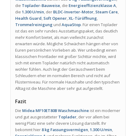
die
Toplader-Bauweise
, die
Energieeffizienzklasse A
,
die
1.300 U/min
, der
BLDC-Inverter-Motor
,
Steam Care
,
Health Guard
,
Soft Opener
,
XL-Türöffnung
,
Trommelreinigung
und
AquaStop
. Für einen Toplader
ist das ein sehr rundes Ausstattungspaket, das deutlich
mehr Komfort bietet, als man vielleicht zunächst
erwarten würde. Mögliche Schwächen hängen eher von
Euren persönlichen Vorlieben ab. Wer unbedingt einen
klassischen Frontlader mit großer Sichttür möchte, wird
sich mit einem Toplader natürlich nicht automatisch
wohler fühlen. Auch liegt der Geräuschwert beim
Schleudern eher im normalen Bereich und nicht auf
Flüsterniveau. Für normale Haushalte und den typischen
Alltag ist die Maschine aber sehr gut aufgestellt.
Fazit
Die
Midea MF10ET80B Waschmaschine
ist ein moderner
und gut ausgestatteter
Toplader
, der vor allem bei
wenig Platz eine sehr clevere Lösung darstellt. Ihr
bekommt hier
8 kg Fassungsvermögen
,
1.300 U/min
,