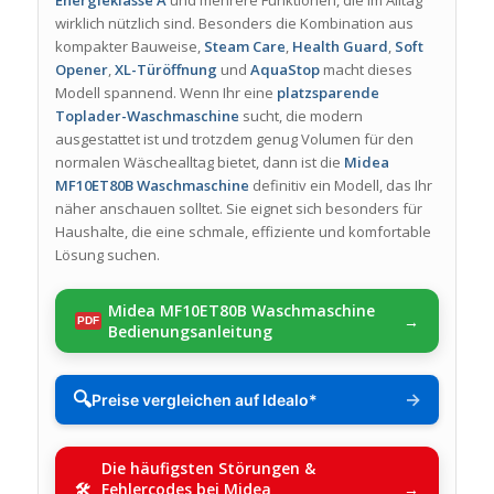
Energieklasse A
und mehrere Funktionen, die im Alltag
wirklich nützlich sind. Besonders die Kombination aus
kompakter Bauweise,
Steam Care
,
Health Guard
,
Soft
Opener
,
XL-Türöffnung
und
AquaStop
macht dieses
Modell spannend. Wenn Ihr eine
platzsparende
Toplader-Waschmaschine
sucht, die modern
ausgestattet ist und trotzdem genug Volumen für den
normalen Wäschealltag bietet, dann ist die
Midea
MF10ET80B Waschmaschine
definitiv ein Modell, das Ihr
näher anschauen solltet. Sie eignet sich besonders für
Haushalte, die eine schmale, effiziente und komfortable
Lösung suchen.
Midea MF10ET80B Waschmaschine
Bedienungsanleitung
🔍
→
Preise vergleichen auf Idealo*
Die häufigsten Störungen &
Fehlercodes bei Midea