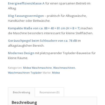
Energieeffizienzklasse A
für einen sparsamen Betrieb im
Alltag.
8 kg Fassungsvermögen
– praktisch für Alltagswäsche,
Handtücher oder Bettwäsche.
Kompakte Maße von ca. 88 × 40 × 61 cm (H × B × T)
machen
die Maschine besonders interessant für kleine Stellflächen.
Geräuschpegel beim Schleudern von ca. 78 dB
im
alltagstauglichen Bereich.
Modernes Design
mit platzsparender Toplader-Bauweise für
kleine Räume.
Kategorien:
Midea Waschmaschine
,
Waschmaschinen
,
Waschmaschinen Toplader
Marke:
Midea
Beschreibung
Rezensionen (0)
Beschreibung