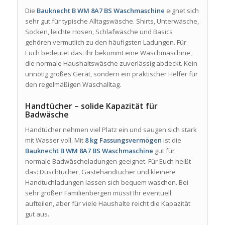
Die
Bauknecht B WM 8A7 BS Waschmaschine
eignet sich
sehr gut für typische Alltagswäsche. Shirts, Unterwäsche,
Socken, leichte Hosen, Schlafwäsche und Basics
gehören vermutlich zu den häufigsten Ladungen. Für
Euch bedeutet das: Ihr bekommt eine Waschmaschine,
die normale Haushaltswäsche zuverlässig abdeckt. Kein
unnötig großes Gerät, sondern ein praktischer Helfer für
den regelmäßigen Waschalltag.
Handtücher – solide Kapazität für
Badwäsche
Handtücher nehmen viel Platz ein und saugen sich stark
mit Wasser voll. Mit
8 kg Fassungsvermögen
ist die
Bauknecht B WM 8A7 BS Waschmaschine
gut für
normale Badwäscheladungen geeignet. Für Euch heißt
das: Duschtücher, Gästehandtücher und kleinere
Handtuchladungen lassen sich bequem waschen. Bei
sehr großen Familienbergen müsst Ihr eventuell
aufteilen, aber für viele Haushalte reicht die Kapazität
gut aus.