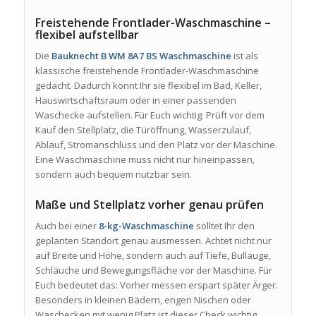
Freistehende Frontlader-Waschmaschine –
flexibel aufstellbar
Die
Bauknecht B WM 8A7 BS Waschmaschine
ist als
klassische freistehende Frontlader-Waschmaschine
gedacht. Dadurch könnt Ihr sie flexibel im Bad, Keller,
Hauswirtschaftsraum oder in einer passenden
Waschecke aufstellen. Für Euch wichtig: Prüft vor dem
Kauf den Stellplatz, die Türöffnung, Wasserzulauf,
Ablauf, Stromanschluss und den Platz vor der Maschine.
Eine Waschmaschine muss nicht nur hineinpassen,
sondern auch bequem nutzbar sein.
Maße und Stellplatz vorher genau prüfen
Auch bei einer
8-kg-Waschmaschine
solltet Ihr den
geplanten Standort genau ausmessen. Achtet nicht nur
auf Breite und Höhe, sondern auch auf Tiefe, Bullauge,
Schläuche und Bewegungsfläche vor der Maschine. Für
Euch bedeutet das: Vorher messen erspart später Ärger.
Besonders in kleinen Bädern, engen Nischen oder
Waschecken mit wenig Platz ist dieser Check wichtig.