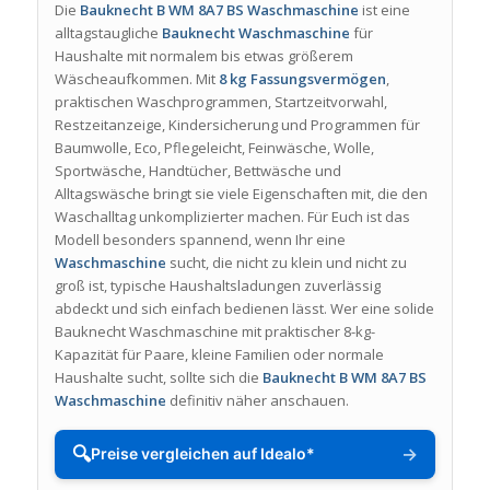
Die
Bauknecht B WM 8A7 BS Waschmaschine
ist eine
alltagstaugliche
Bauknecht Waschmaschine
für
Haushalte mit normalem bis etwas größerem
Wäscheaufkommen. Mit
8 kg Fassungsvermögen
,
praktischen Waschprogrammen, Startzeitvorwahl,
Restzeitanzeige, Kindersicherung und Programmen für
Baumwolle, Eco, Pflegeleicht, Feinwäsche, Wolle,
Sportwäsche, Handtücher, Bettwäsche und
Alltagswäsche bringt sie viele Eigenschaften mit, die den
Waschalltag unkomplizierter machen. Für Euch ist das
Modell besonders spannend, wenn Ihr eine
Waschmaschine
sucht, die nicht zu klein und nicht zu
groß ist, typische Haushaltsladungen zuverlässig
abdeckt und sich einfach bedienen lässt. Wer eine solide
Bauknecht Waschmaschine mit praktischer 8-kg-
Kapazität für Paare, kleine Familien oder normale
Haushalte sucht, sollte sich die
Bauknecht B WM 8A7 BS
Waschmaschine
definitiv näher anschauen.
🔍
→
Preise vergleichen auf Idealo*