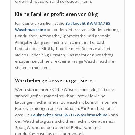
ordentlich waschen und schleudern kann.
Kleine Familien profitieren von 8 kg
Für kleinere Familien ist die
Bauknecht B WM 8A7 BS
Waschmaschine
besonders interessant. Kinderkleidung,
Handtücher, Bettwäsche, Sportwäsche und normale
Alltagskleidung sammeln sich schnell an. Für Euch
bedeutet das: Mit 8 kg habt Ihr mehr Reserve als bei
vielen 6- oder 7-kg-Geräten. Das macht den Waschtag
entspannter, ohne direkt eine riesige Waschmaschine
stellen zu müssen.
Wäscheberge besser organisieren
Wenn sich mehrere Körbe Wäsche sammeln, hilft eine
sinnvoll große Trommel spürbar. Statt viele kleine
Ladungen nacheinander zu waschen, könnt Ihr normale
Haushaltsmengen besser bündeln. Für Euch bedeutet
das: Die
Bauknecht B WM 8A7 BS Waschmaschine
kann
den Waschalltag übersichtlicher machen. Gerade nach
Sport, Wochenenden oder bei Bettwäsche und
Handtüchern ist das ein klarer Vorteil.