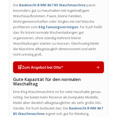
Die
Bauknecht B WM 8A7 BS Waschmaschine
passt
besonders gut zu Haushalten mit regelmäßigem
Wäscheaufkommen. Paare, kleine Familien,
Wohngemeinschaften oder Singles mit viel Wäsche
profitieren vom
8 kg Fassungsvermögen
. Für Euch heißt
das: Ihr könnt normale Wochenladungen gut
organisieren, ohne ständig mehrere kleine
Waschladungen starten zu müssen. Gleichzeitig bleibt
die Maschine alltagstauglich dimensioniert und wirkt
nicht unnötig groß.
🛒
→
Zum Angebot bei Otto*
Gute Kapazität für den normalen
Waschalltag
Eine 8-kg-Waschmaschine ist für viele Haushalte genau
richtig. Sie bietet mehr Reserve als kompakte Modelle,
bleibt aber deutlich alltagstauglicher als sehr große XXL-
Geräte. Für Euch bedeutet das: Die
Bauknecht B WM 8A7
BS Waschmaschine
eignet sich gut für Kleidung,