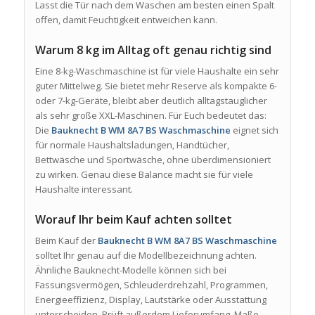
Lasst die Tür nach dem Waschen am besten einen Spalt
offen, damit Feuchtigkeit entweichen kann.
Warum 8 kg im Alltag oft genau richtig sind
Eine 8-kg-Waschmaschine ist für viele Haushalte ein sehr
guter Mittelweg. Sie bietet mehr Reserve als kompakte 6-
oder 7-kg-Geräte, bleibt aber deutlich alltagstauglicher
als sehr große XXL-Maschinen. Für Euch bedeutet das:
Die
Bauknecht B WM 8A7 BS Waschmaschine
eignet sich
für normale Haushaltsladungen, Handtücher,
Bettwäsche und Sportwäsche, ohne überdimensioniert
zu wirken. Genau diese Balance macht sie für viele
Haushalte interessant.
Worauf Ihr beim Kauf achten solltet
Beim Kauf der
Bauknecht B WM 8A7 BS Waschmaschine
solltet Ihr genau auf die Modellbezeichnung achten.
Ähnliche Bauknecht-Modelle können sich bei
Fassungsvermögen, Schleuderdrehzahl, Programmen,
Energieeffizienz, Display, Lautstärke oder Ausstattung
unterscheiden. Prüft außerdem Lieferumfang, Maße,