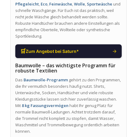
Pflegeleicht
,
Eco
,
Feinwäsche
,
Wolle
,
Sportwäsche
und
schnelle Waschgänge. Für Euch ist das praktisch, weil
nicht jede Wäsche gleich behandelt werden sollte.
Robuste Handtücher brauchen andere Einstellungen als
empfindliche Oberteile, Wollteile oder synthetische
Sportkleidung.
🛒
→
Zum Angebot bei Saturn*
Baumwolle – das wichtigste Programm für
robuste Textilien
Das
Baumwolle-Programm
gehört zu den Programmen,
die Ihr vermutlich besonders häufig nutzt. Shirts,
Unterwäsche, Socken, Handtücher und viele robuste
Kleidungsstücke lassen sich hier zuverlässig waschen.
Mit
8 kg Fassungsvermögen
habt Ihr genug Platz für
normale Baumwoll-Ladungen. Achtet trotzdem darauf,
die Trommel nicht komplett zu stopfen, damit Wasser,
Waschmittel und Trommelbewegung ordentlich arbeiten
können.