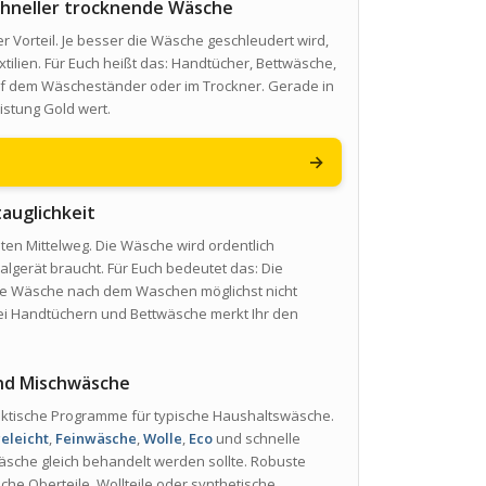
schneller trocknende Wäsche
ßer Vorteil. Je besser die Wäsche geschleudert wird,
tilien. Für Euch heißt das: Handtücher, Bettwäsche,
auf dem Wäscheständer oder im Trockner. Gerade in
stung Gold wert.
→
auglichkeit
ten Mittelweg. Die Wäsche wird ordentlich
algerät braucht. Für Euch bedeutet das: Die
ie Wäsche nach dem Waschen möglichst nicht
ei Handtüchern und Bettwäsche merkt Ihr den
und Mischwäsche
aktische Programme für typische Haushaltswäsche.
geleicht
,
Feinwäsche
,
Wolle
,
Eco
und schnelle
Wäsche gleich behandelt werden sollte. Robuste
he Oberteile, Wollteile oder synthetische