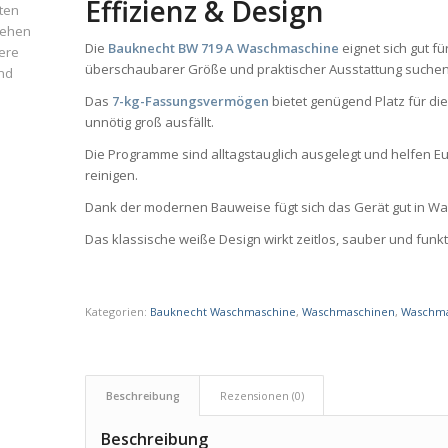
Effizienz & Design
ten
iehen
Die
Bauknecht BW 719 A Waschmaschine
eignet sich gut f
ere
überschaubarer Größe und praktischer Ausstattung suchen
und
Das
7-kg-Fassungsvermögen
bietet genügend Platz für di
unnötig groß ausfällt.
Die Programme sind alltagstauglich ausgelegt und helfen Eu
reinigen.
Dank der modernen Bauweise fügt sich das Gerät gut in W
Das klassische weiße Design wirkt zeitlos, sauber und funkt
Kategorien:
Bauknecht Waschmaschine
,
Waschmaschinen
,
Waschma
Beschreibung
Rezensionen (0)
Beschreibung