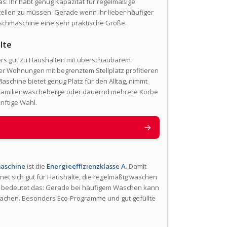
s: Ihr habt genug Kapazität für regelmäßige
ellen zu müssen. Gerade wenn Ihr lieber häufiger
aschmaschine eine sehr praktische Größe.
lte
rs gut zu Haushalten mit überschaubarem
r Wohnungen mit begrenztem Stellplatz profitieren
aschine bietet genug Platz für den Alltag, nimmt
en Familienwäscheberge oder dauernd mehrere Körbe
ünftige Wahl.
→
aschine
ist die
Energieeffizienzklasse A
. Damit
net sich gut für Haushalte, die regelmäßig waschen
h bedeutet das: Gerade bei häufigem Waschen kann
machen. Besonders Eco-Programme und gut gefüllte