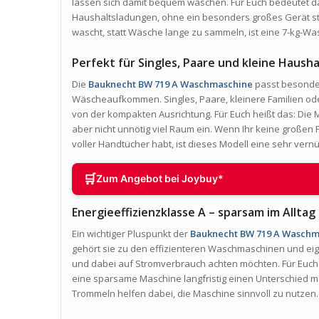
lassen sich damit bequem waschen. Für Euch bedeutet da
Haushaltsladungen, ohne ein besonders großes Gerät st
wascht, statt Wäsche lange zu sammeln, ist eine 7-kg-W
Perfekt für Singles, Paare und kleine Hausha
Die
Bauknecht BW 719 A Waschmaschine
passt besonde
Wäscheaufkommen. Singles, Paare, kleinere Familien ode
von der kompakten Ausrichtung. Für Euch heißt das: Die M
aber nicht unnötig viel Raum ein. Wenn Ihr keine groß
voller Handtücher habt, ist dieses Modell eine sehr vern
🛒
Zum Angebot bei Joybuy*
Energieeffizienzklasse A – sparsam im Alltag
Ein wichtiger Pluspunkt der
Bauknecht BW 719 A Waschm
gehört sie zu den effizienteren Waschmaschinen und eig
und dabei auf Stromverbrauch achten möchten. Für Euc
eine sparsame Maschine langfristig einen Unterschied 
Trommeln helfen dabei, die Maschine sinnvoll zu nutzen.