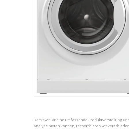
Damit wir Dir eine umfassende Produktvorstellung un
Analyse bieten können, recherchieren wir verschiede