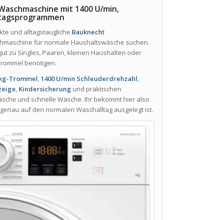
Waschmaschine mit 1400 U/min,
lltagsprogrammen
kte und alltagstaugliche
Bauknecht
aschmaschine für normale Haushaltswäsche suchen.
ut zu Singles, Paaren, kleinen Haushalten oder
-Trommel benötigen.
-kg-Trommel
,
1400 U/min Schleuderdrehzahl
,
zeige
,
Kindersicherung
und praktischen
äsche und schnelle Wäsche. Ihr bekommt hier also
 genau auf den normalen Waschalltag ausgelegt ist.