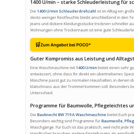
1400 U/min – starke Schleuderleistung für 
Die
1400 U/min Schleuderdrehzahl
ist im Alltag ein gro
desto weniger Restfeuchte bleibt anschließend in den Tex
Jeans und dickere Kleidungsstücke trocknen schneller 
Wohnungen ohne Trockenraum ist eine gute Schleuderlei
🛒
Zum Angebot bei POCO*
Guter Kompromiss aus Leistung und Alltagst
Eine Waschmaschine mit
1400 U/min
bietet einen sehr gu
entwässert, ohne dass Ihr direkt ein übertriebenes Spezi
Maschine passt gut zu normalen Haushalten, in denen d
klatschnass aus der Trommel kommen soll. Besonders b
Unterschied.
Programme für Baumwolle, Pflegeleichtes 
Die
Bauknecht BW 719 A Waschmaschine
bietet Euch pr
Besonders wichtig sind Programme für
Baumwolle
,
Pfle
Waschgänge. Für Euch ist das praktisch, weil nicht jede 
Handtücher brauchen andere Einstellungen als empfindlic