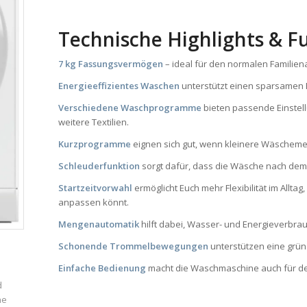
Technische Highlights & F
7 kg Fassungsvermögen
– ideal für den normalen Familiena
Energieeffizientes Waschen
unterstützt einen sparsamen B
Verschiedene Waschprogramme
bieten passende Einstell
weitere Textilien.
Kurzprogramme
eignen sich gut, wenn kleinere Wäschemen
Schleuderfunktion
sorgt dafür, dass die Wäsche nach dem
Startzeitvorwahl
ermöglicht Euch mehr Flexibilität im Allt
anpassen könnt.
Mengenautomatik
hilft dabei, Wasser- und Energieverbr
Schonende Trommelbewegungen
unterstützen eine gründ
Einfache Bedienung
macht die Waschmaschine auch für de
d
ne