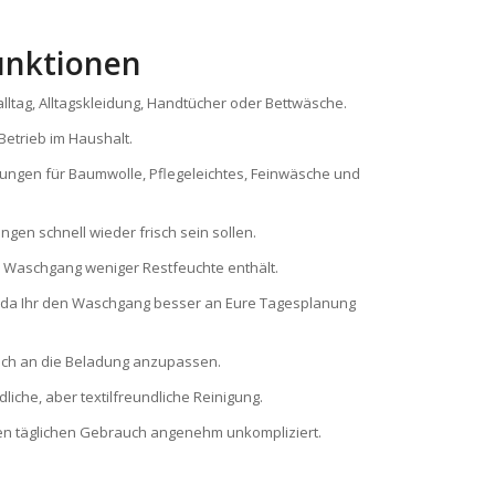
unktionen
lltag, Alltagskleidung, Handtücher oder Bettwäsche.
etrieb im Haushalt.
ungen für Baumwolle, Pflegeleichtes, Feinwäsche und
gen schnell wieder frisch sein sollen.
 Waschgang weniger Restfeuchte enthält.
ag, da Ihr den Waschgang besser an Eure Tagesplanung
auch an die Beladung anzupassen.
liche, aber textilfreundliche Reinigung.
n täglichen Gebrauch angenehm unkompliziert.