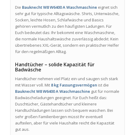
Die
Bauknecht W8 W6400 A Waschmaschine
eignet sich
sehr gut für typische Alltagswäsche. Shirts, Unterwäsche,
Socken, leichte Hosen, Schlafwäsche und Basics
gehören vermutlich zu den häufigsten Ladungen. Für
Euch bedeutet das: Ihr bekommt eine Waschmaschine,
die normale Haushaltswäsche zuverlässig abdeckt. Kein
übertriebenes XXL-Gerät, sondern ein praktischer Helfer
für den regelmäßigen Alltag.
Handtücher – solide Kapazität für
Badwäsche
Handtücher nehmen viel Platz ein und saugen sich stark
mit Wasser voll. Mit
8 kg Fassungsvermögen
ist die
Bauknecht W8 W6400 A Waschmaschine
gut für normale
Badwäscheladungen geeignet. Für Euch heißt das:
Duschtücher, Gästehandtücher und kleinere
Handtuchladungen lassen sich bequem waschen. Bei
sehr großen Familienbergen müsst Ihr eventuell
aufteilen, aber für viele Haushalte reicht die Kapazität
gut aus.