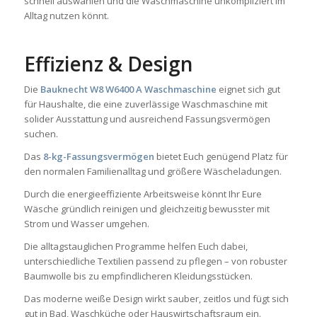
schnell auswählen und die Waschmaschine unkompliziert im
Alltag nutzen könnt.
Effizienz & Design
Die
Bauknecht W8 W6400 A Waschmaschine
eignet sich gut
für Haushalte, die eine zuverlässige Waschmaschine mit
solider Ausstattung und ausreichend Fassungsvermögen
suchen.
Das
8-kg-Fassungsvermögen
bietet Euch genügend Platz für
den normalen Familienalltag und größere Wäscheladungen.
Durch die energieeffiziente Arbeitsweise könnt Ihr Eure
Wäsche gründlich reinigen und gleichzeitig bewusster mit
Strom und Wasser umgehen.
Die alltagstauglichen Programme helfen Euch dabei,
unterschiedliche Textilien passend zu pflegen – von robuster
Baumwolle bis zu empfindlicheren Kleidungsstücken.
Das moderne weiße Design wirkt sauber, zeitlos und fügt sich
gut in Bad, Waschküche oder Hauswirtschaftsraum ein.