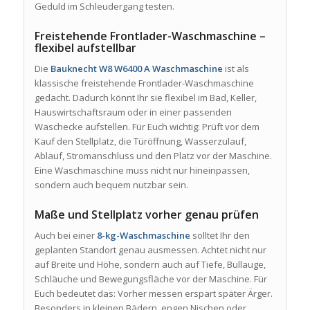
Geduld im Schleudergang testen.
Freistehende Frontlader-Waschmaschine –
flexibel aufstellbar
Die
Bauknecht W8 W6400 A Waschmaschine
ist als
klassische freistehende Frontlader-Waschmaschine
gedacht. Dadurch könnt Ihr sie flexibel im Bad, Keller,
Hauswirtschaftsraum oder in einer passenden
Waschecke aufstellen. Für Euch wichtig: Prüft vor dem
Kauf den Stellplatz, die Türöffnung, Wasserzulauf,
Ablauf, Stromanschluss und den Platz vor der Maschine.
Eine Waschmaschine muss nicht nur hineinpassen,
sondern auch bequem nutzbar sein.
Maße und Stellplatz vorher genau prüfen
Auch bei einer
8-kg-Waschmaschine
solltet Ihr den
geplanten Standort genau ausmessen. Achtet nicht nur
auf Breite und Höhe, sondern auch auf Tiefe, Bullauge,
Schläuche und Bewegungsfläche vor der Maschine. Für
Euch bedeutet das: Vorher messen erspart später Ärger.
Besonders in kleinen Bädern, engen Nischen oder