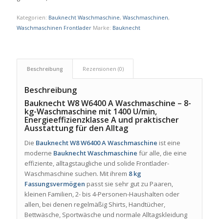
Kategorien:
Bauknecht Waschmaschine
,
Waschmaschinen
,
Waschmaschinen Frontlader
Marke:
Bauknecht
Beschreibung
Rezensionen (0)
Beschreibung
Bauknecht W8 W6400 A Waschmaschine – 8-
kg-Waschmaschine mit 1400 U/min,
Energieeffizienzklasse A und praktischer
Ausstattung für den Alltag
Die
Bauknecht W8 W6400 A Waschmaschine
ist eine
moderne
Bauknecht Waschmaschine
für alle, die eine
effiziente, alltagstaugliche und solide Frontlader-
Waschmaschine suchen. Mit ihrem
8 kg
Fassungsvermögen
passt sie sehr gut zu Paaren,
kleinen Familien, 2- bis 4-Personen-Haushalten oder
allen, bei denen regelmäßig Shirts, Handtücher,
Bettwäsche, Sportwäsche und normale Alltagskleidung