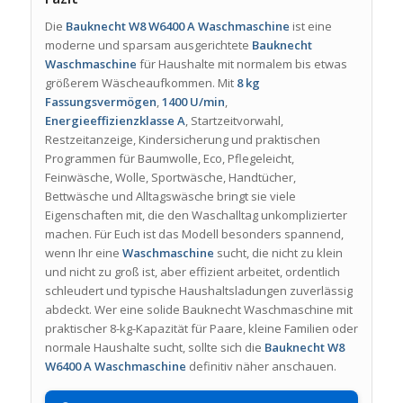
Die
Bauknecht W8 W6400 A Waschmaschine
ist eine
moderne und sparsam ausgerichtete
Bauknecht
Waschmaschine
für Haushalte mit normalem bis etwas
größerem Wäscheaufkommen. Mit
8 kg
Fassungsvermögen
,
1400 U/min
,
Energieeffizienzklasse A
, Startzeitvorwahl,
Restzeitanzeige, Kindersicherung und praktischen
Programmen für Baumwolle, Eco, Pflegeleicht,
Feinwäsche, Wolle, Sportwäsche, Handtücher,
Bettwäsche und Alltagswäsche bringt sie viele
Eigenschaften mit, die den Waschalltag unkomplizierter
machen. Für Euch ist das Modell besonders spannend,
wenn Ihr eine
Waschmaschine
sucht, die nicht zu klein
und nicht zu groß ist, aber effizient arbeitet, ordentlich
schleudert und typische Haushaltsladungen zuverlässig
abdeckt. Wer eine solide Bauknecht Waschmaschine mit
praktischer 8-kg-Kapazität für Paare, kleine Familien oder
normale Haushalte sucht, sollte sich die
Bauknecht W8
W6400 A Waschmaschine
definitiv näher anschauen.