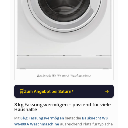
Bauknecht W8 W6400 A Waschmaschine
🛒
→
Zum Angebot bei Saturn*
8 kg Fassungsvermögen – passend für viele
Haushalte
Mit
8 kg Fassungsvermögen
bietet die
Bauknecht W8
W6400 A Waschmaschine
ausreichend Platz für typische