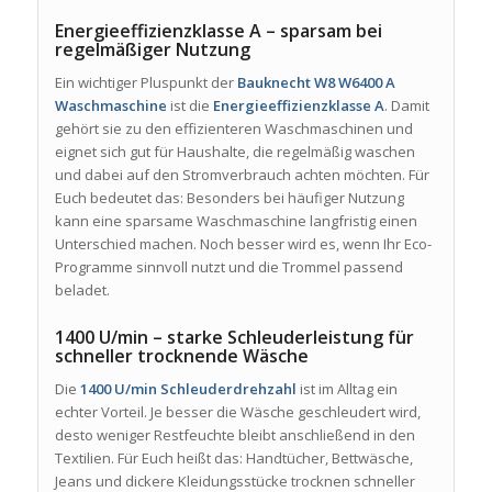
Energieeffizienzklasse A – sparsam bei
regelmäßiger Nutzung
Ein wichtiger Pluspunkt der
Bauknecht W8 W6400 A
Waschmaschine
ist die
Energieeffizienzklasse A
. Damit
gehört sie zu den effizienteren Waschmaschinen und
eignet sich gut für Haushalte, die regelmäßig waschen
und dabei auf den Stromverbrauch achten möchten. Für
Euch bedeutet das: Besonders bei häufiger Nutzung
kann eine sparsame Waschmaschine langfristig einen
Unterschied machen. Noch besser wird es, wenn Ihr Eco-
Programme sinnvoll nutzt und die Trommel passend
beladet.
1400 U/min – starke Schleuderleistung für
schneller trocknende Wäsche
Die
1400 U/min Schleuderdrehzahl
ist im Alltag ein
echter Vorteil. Je besser die Wäsche geschleudert wird,
desto weniger Restfeuchte bleibt anschließend in den
Textilien. Für Euch heißt das: Handtücher, Bettwäsche,
Jeans und dickere Kleidungsstücke trocknen schneller