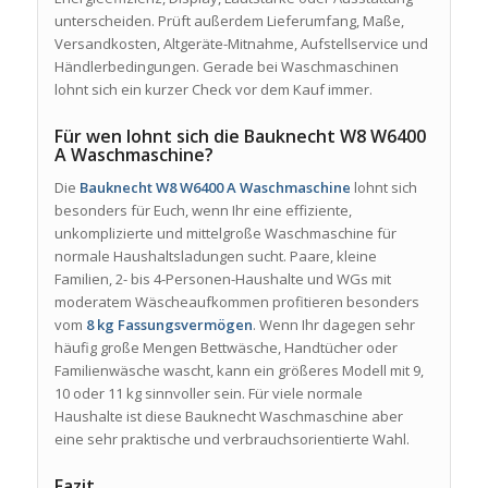
unterscheiden. Prüft außerdem Lieferumfang, Maße,
Versandkosten, Altgeräte-Mitnahme, Aufstellservice und
Händlerbedingungen. Gerade bei Waschmaschinen
lohnt sich ein kurzer Check vor dem Kauf immer.
Für wen lohnt sich die Bauknecht W8 W6400
A Waschmaschine?
Die
Bauknecht W8 W6400 A Waschmaschine
lohnt sich
besonders für Euch, wenn Ihr eine effiziente,
unkomplizierte und mittelgroße Waschmaschine für
normale Haushaltsladungen sucht. Paare, kleine
Familien, 2- bis 4-Personen-Haushalte und WGs mit
moderatem Wäscheaufkommen profitieren besonders
vom
8 kg Fassungsvermögen
. Wenn Ihr dagegen sehr
häufig große Mengen Bettwäsche, Handtücher oder
Familienwäsche wascht, kann ein größeres Modell mit 9,
10 oder 11 kg sinnvoller sein. Für viele normale
Haushalte ist diese Bauknecht Waschmaschine aber
eine sehr praktische und verbrauchsorientierte Wahl.
Fazit