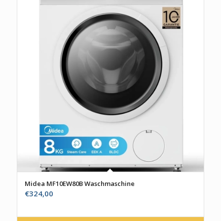
Midea MF10EW80B Waschmaschine
€
324,00