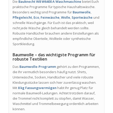
Die
Bauknecht W8 W6400 A Waschmaschine
bietet Euch
praktische Programme für typische Haushaltswäsche.
Besonders wichtig sind Programme für
Baumwolle
,
Pflegeleicht
,
Eco
,
Feinwäsche
,
Wolle
,
Sportwäsche
und
schnelle Waschgänge. Für Euch ist das praktisch, weil
nicht jede Wäsche gleich behandelt werden sollte.
Robuste Handtücher brauchen andere Einstellungen als
empfindliche Oberteile, Wollteile oder synthetische
Sportkleidung.
Baumwolle – das wichtigste Programm für
robuste Textilien
Das
Baumwolle-Programm
gehört zu den Programmen,
die Ihr vermutlich besonders häufig nutzt. Shirts,
Unterwäsche, Socken, Handtücher und viele robuste
Kleidungsstücke lassen sich hier zuverlässig waschen.
Mit
8 kg Fassungsvermögen
habt Ihr genug Platz für
normale Baumwoll-Ladungen. Achtet trotzdem darauf,
die Trommel nicht komplett zu stopfen, damit Wasser,
Waschmittel und Trommelbewegung ordentlich arbeiten
können.