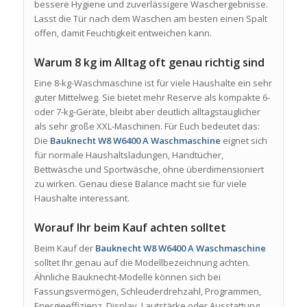
bessere Hygiene und zuverlässigere Waschergebnisse.
Lasst die Tür nach dem Waschen am besten einen Spalt
offen, damit Feuchtigkeit entweichen kann.
Warum 8 kg im Alltag oft genau richtig sind
Eine 8-kg-Waschmaschine ist für viele Haushalte ein sehr
guter Mittelweg. Sie bietet mehr Reserve als kompakte 6-
oder 7-kg-Geräte, bleibt aber deutlich alltagstauglicher
als sehr große XXL-Maschinen. Für Euch bedeutet das:
Die
Bauknecht W8 W6400 A Waschmaschine
eignet sich
für normale Haushaltsladungen, Handtücher,
Bettwäsche und Sportwäsche, ohne überdimensioniert
zu wirken. Genau diese Balance macht sie für viele
Haushalte interessant.
Worauf Ihr beim Kauf achten solltet
Beim Kauf der
Bauknecht W8 W6400 A Waschmaschine
solltet Ihr genau auf die Modellbezeichnung achten.
Ähnliche Bauknecht-Modelle können sich bei
Fassungsvermögen, Schleuderdrehzahl, Programmen,
Energieeffizienz, Display, Lautstärke oder Ausstattung