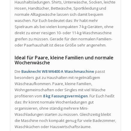
Haushaltsladungen. Shirts, Unterwäsche, Socken, leichte
Hosen, Handtücher, Bettwäsche, Sportkleidung und
normale Alltagswäsche lassen sich damit bequem
waschen. Für Euch bedeutet das: Ihr habt mehr
Spielraum als bei vielen kompakten 7-kg-Geräten, ohne
direkt zu einer riesigen 10- oder 11-kg-Waschmaschine
greifen zu müssen. Gerade für den normalen Familien-
oder Paarhaushalt ist diese Größe sehr angenehm.
Ideal für Paare, kleine Familien und normale
Wochenwäsche
Die
Bauknecht W8 W6400 A Waschmaschine
passt
besonders gut zu Haushalten mit regelmäßigem
Wäscheaufkommen. Paare, kleine Familien,
Wohngemeinschaften oder Singles mit viel Wäsche
profitieren vom
8 kg Fassungsvermögen
. Für Euch heißt
das: Ihr könnt normale Wochenladungen gut
organisieren, ohne ständig mehrere Mini-
Waschladungen starten zu müssen. Gleichzeitig bleibt
die Maschine noch kompakt genug für viele Badezimmer,
Waschküchen oder Hauswirtschaftsräume.