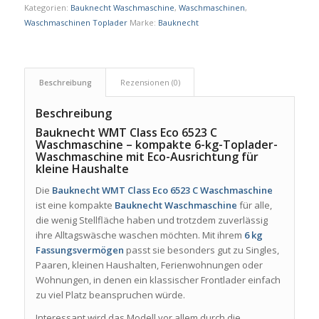
Kategorien:
Bauknecht Waschmaschine
,
Waschmaschinen
,
Waschmaschinen Toplader
Marke:
Bauknecht
Beschreibung
Rezensionen (0)
Beschreibung
Bauknecht WMT Class Eco 6523 C
Waschmaschine – kompakte 6-kg-Toplader-
Waschmaschine mit Eco-Ausrichtung für
kleine Haushalte
Die
Bauknecht WMT Class Eco 6523 C Waschmaschine
ist eine kompakte
Bauknecht Waschmaschine
für alle,
die wenig Stellfläche haben und trotzdem zuverlässig
ihre Alltagswäsche waschen möchten. Mit ihrem
6 kg
Fassungsvermögen
passt sie besonders gut zu Singles,
Paaren, kleinen Haushalten, Ferienwohnungen oder
Wohnungen, in denen ein klassischer Frontlader einfach
zu viel Platz beanspruchen würde.
Interessant wird das Modell vor allem durch die