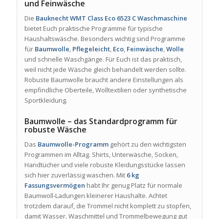
und Feinwäsche
Die
Bauknecht WMT Class Eco 6523 C Waschmaschine
bietet Euch praktische Programme für typische
Haushaltswäsche. Besonders wichtig sind Programme
für
Baumwolle
,
Pflegeleicht
,
Eco
,
Feinwäsche
,
Wolle
und schnelle Waschgänge. Für Euch ist das praktisch,
weil nicht jede Wäsche gleich behandelt werden sollte.
Robuste Baumwolle braucht andere Einstellungen als
empfindliche Oberteile, Wolltextilien oder synthetische
Sportkleidung.
Baumwolle – das Standardprogramm für
robuste Wäsche
Das
Baumwolle-Programm
gehört zu den wichtigsten
Programmen im Alltag. Shirts, Unterwäsche, Socken,
Handtücher und viele robuste Kleidungsstücke lassen
sich hier zuverlässig waschen. Mit
6 kg
Fassungsvermögen
habt Ihr genug Platz für normale
Baumwoll-Ladungen kleinerer Haushalte. Achtet
trotzdem darauf, die Trommel nicht komplett zu stopfen,
damit Wasser, Waschmittel und Trommelbewegung gut