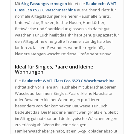
Mit
6 kg Fassungsvermögen
bietet die
Bauknecht WMT
Class Eco 6523 C Waschmaschine
ausreichend Platz für
normale Alltagsladungen kleinerer Haushalte. Shirts,
Unterwäsche, Socken, leichte Hosen, Handtücher,
Bettwäsche und Sportkleidung lassen sich damit gut
waschen. Für Euch heißt das: Ihr habt genug Kapazität für
den Alltag, ohne eine große Trommel ständig halb leer
laufen zu lassen. Besonders wenn Ihr regelmäßig
kleinere Mengen wascht, ist diese Größe sehr sinnvoll.
Ideal für Singles, Paare und kleine
Wohnungen
Die
Bauknecht WMT Class Eco 6523 C Waschmaschine
richtet sich vor allem an Haushalte mit überschaubarem
Wäscheaufkommen. Singles, Paare, kleine Haushalte
oder Bewohner kleiner Wohnungen profitieren
besonders von der kompakten Bauweise. Für Euch
bedeutet das: Die Maschine nimmt wenig Platz ein, bleibt
im Alltag gut nutzbar und deckt typische Wäschemengen
zuverlässig ab. Wenn Ihr keine riesigen
Familienwäscheberge habt, ist ein 6-kg-Toplader absolut