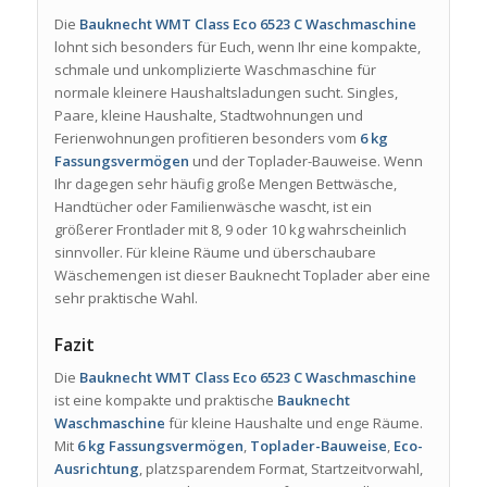
Die
Bauknecht WMT Class Eco 6523 C Waschmaschine
lohnt sich besonders für Euch, wenn Ihr eine kompakte,
schmale und unkomplizierte Waschmaschine für
normale kleinere Haushaltsladungen sucht. Singles,
Paare, kleine Haushalte, Stadtwohnungen und
Ferienwohnungen profitieren besonders vom
6 kg
Fassungsvermögen
und der Toplader-Bauweise. Wenn
Ihr dagegen sehr häufig große Mengen Bettwäsche,
Handtücher oder Familienwäsche wascht, ist ein
größerer Frontlader mit 8, 9 oder 10 kg wahrscheinlich
sinnvoller. Für kleine Räume und überschaubare
Wäschemengen ist dieser Bauknecht Toplader aber eine
sehr praktische Wahl.
Fazit
Die
Bauknecht WMT Class Eco 6523 C Waschmaschine
ist eine kompakte und praktische
Bauknecht
Waschmaschine
für kleine Haushalte und enge Räume.
Mit
6 kg Fassungsvermögen
,
Toplader-Bauweise
,
Eco-
Ausrichtung
, platzsparendem Format, Startzeitvorwahl,