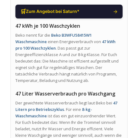
🛒
→
Zum Angebot bei Saturn*
47 kWh je 100 Waschzyklen
Beko nennt für die
Beko B3WFU58415W1
Waschmaschine
einen Energieverbrauch von
47 kWh
pro 100 Waschzyklen
. Das passt gut zur
Energieeffizienzklasse A und zur 8-kg-Klasse. Für Euch
bedeutet das: Die Maschine ist effizient aufgestellt und
eignet sich gut für regelmäßiges Waschen. Der
tatsächliche Verbrauch hängt natürlich von Programm,
Temperatur, Beladung und Nutzung ab.
47 Liter Wasserverbrauch pro Waschgang
Der gewichtete Wasserverbrauch liegt laut Beko bei
47
Litern pro Betriebszyklus
. Für eine
8-kg-
Waschmaschine
ist das ein gut einzuordnender Wert.
Für Euch bedeutet das: Wenn Ihr die Trommel sinnvoll
beladet, nutzt Ihr Wasser und Energie effizient. Viele
kleine Waschgänge sind weniger sinnvoll, auch wenn die