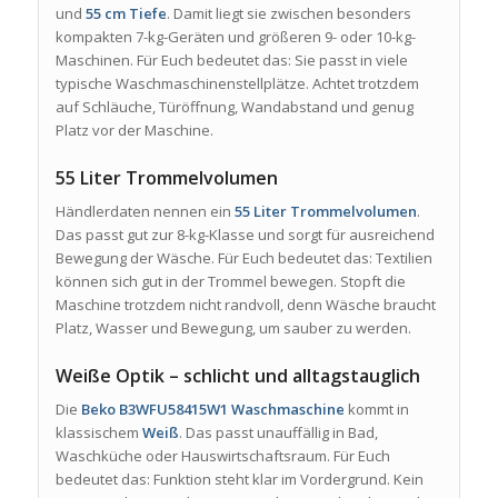
und
55 cm Tiefe
. Damit liegt sie zwischen besonders
kompakten 7-kg-Geräten und größeren 9- oder 10-kg-
Maschinen. Für Euch bedeutet das: Sie passt in viele
typische Waschmaschinenstellplätze. Achtet trotzdem
auf Schläuche, Türöffnung, Wandabstand und genug
Platz vor der Maschine.
55 Liter Trommelvolumen
Händlerdaten nennen ein
55 Liter Trommelvolumen
.
Das passt gut zur 8-kg-Klasse und sorgt für ausreichend
Bewegung der Wäsche. Für Euch bedeutet das: Textilien
können sich gut in der Trommel bewegen. Stopft die
Maschine trotzdem nicht randvoll, denn Wäsche braucht
Platz, Wasser und Bewegung, um sauber zu werden.
Weiße Optik – schlicht und alltagstauglich
Die
Beko B3WFU58415W1 Waschmaschine
kommt in
klassischem
Weiß
. Das passt unauffällig in Bad,
Waschküche oder Hauswirtschaftsraum. Für Euch
bedeutet das: Funktion steht klar im Vordergrund. Kein