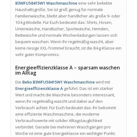
B3WFU58415W1 Waschmaschine
eine sehr beliebte
Haushaltsgröße. Sie ist groß genug für normale
Familienwäsche, bleibt aber handlicher als große 9- oder
10-kg-Modelle. Für Euch bedeutet das: Shirts, Hosen,
Unterwäsche, Handtücher, Sportwäsche, Hemden,
Bettwäsche und normale Wochenladungen lassen sich
bequem waschen. Wenn Ihr regelmäßig wascht, aber
keine riesige XXL-Trommel braucht, ist die 8-kg-Klasse ein
sehr guter Kompromiss.
Energieeffizienzklasse A – sparsam waschen
im Alltag
Die
Beko B3WFU58415W1 Waschmaschine
wird mit
Energieeffizienzklasse A
geführt. Das ist ein starker
Wert und macht die Maschine besonders interessant,
wenn Ihr regelmäßig wascht und dabei auf den
Verbrauch achtet. Für Euch bedeutet das: Ihr bekommt
eine effiziente Waschmaschine, die moderne
Verbrauchswerte mit solider Alltagstauglichkeit
verbindet. Gerade bei mehreren Waschgängen pro
Woche ist eine gute Energieklasse ein wichtiger Punkt.