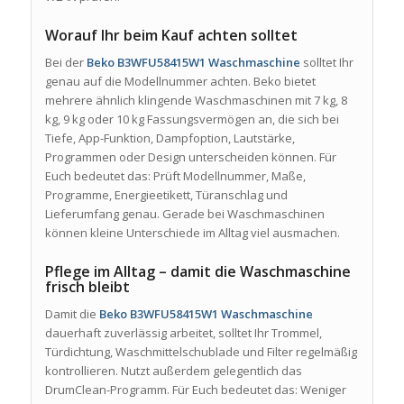
Worauf Ihr beim Kauf achten solltet
Bei der
Beko B3WFU58415W1 Waschmaschine
solltet Ihr
genau auf die Modellnummer achten. Beko bietet
mehrere ähnlich klingende Waschmaschinen mit 7 kg, 8
kg, 9 kg oder 10 kg Fassungsvermögen an, die sich bei
Tiefe, App-Funktion, Dampfoption, Lautstärke,
Programmen oder Design unterscheiden können. Für
Euch bedeutet das: Prüft Modellnummer, Maße,
Programme, Energieetikett, Türanschlag und
Lieferumfang genau. Gerade bei Waschmaschinen
können kleine Unterschiede im Alltag viel ausmachen.
Pflege im Alltag – damit die Waschmaschine
frisch bleibt
Damit die
Beko B3WFU58415W1 Waschmaschine
dauerhaft zuverlässig arbeitet, solltet Ihr Trommel,
Türdichtung, Waschmittelschublade und Filter regelmäßig
kontrollieren. Nutzt außerdem gelegentlich das
DrumClean-Programm. Für Euch bedeutet das: Weniger