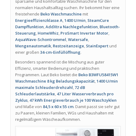
sparsame und komfortable Waschmaschine für den
normalen Haushaltsalltag suchen. Ihr bekommt hier eine
freistehende
Beko Waschmaschine
mit
Energieeffizienzklasse A
,
1400 U/min
,
SteamCure
Dampffunktion
,
AddXtra Nachlegefunktion
,
Bluetooth-
Steuerung
,
HomeWhiz
,
ProSmart Inverter Motor
,
AquaWave-Schontrommel
,
Watersafe
,
Mengenautomatik
,
Restzeitanzeige
,
StainExpert
und
einer großen
34-cm-Einfüllöffnung
.
Besonders spannend ist die Mischung aus guter
Effizienz, smarter Bedienung und praktischen
Programmen. Laut Beko bietet die
Beko B3WFU58415W1
Waschmaschine
8 kg Beladungskapazität
,
1400 U/min
maximale Schleuderdrehzahl
,
72 dB
Schleuderlautstärke
,
47 Liter Wasserverbrauch pro
Zyklus
,
47 kWh Energieverbrauch je 100 Waschzyklen
und Maße von
84,5 x 60 x 55 cm
. Damit passt sie sehr gut
zu Paaren, kleinen Familien, WGs und Haushalten mit
regelmäßigem Wäscheaufkommen.