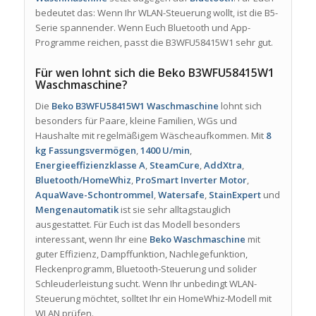
bedeutet das: Wenn Ihr WLAN-Steuerung wollt, ist die B5-
Serie spannender. Wenn Euch Bluetooth und App-
Programme reichen, passt die B3WFU58415W1 sehr gut.
Für wen lohnt sich die Beko B3WFU58415W1
Waschmaschine?
Die
Beko B3WFU58415W1 Waschmaschine
lohnt sich
besonders für Paare, kleine Familien, WGs und
Haushalte mit regelmäßigem Wäscheaufkommen. Mit
8
kg Fassungsvermögen
,
1400 U/min
,
Energieeffizienzklasse A
,
SteamCure
,
AddXtra
,
Bluetooth/HomeWhiz
,
ProSmart Inverter Motor
,
AquaWave-Schontrommel
,
Watersafe
,
StainExpert
und
Mengenautomatik
ist sie sehr alltagstauglich
ausgestattet. Für Euch ist das Modell besonders
interessant, wenn Ihr eine
Beko Waschmaschine
mit
guter Effizienz, Dampffunktion, Nachlegefunktion,
Fleckenprogramm, Bluetooth-Steuerung und solider
Schleuderleistung sucht. Wenn Ihr unbedingt WLAN-
Steuerung möchtet, solltet Ihr ein HomeWhiz-Modell mit
WLAN prüfen.