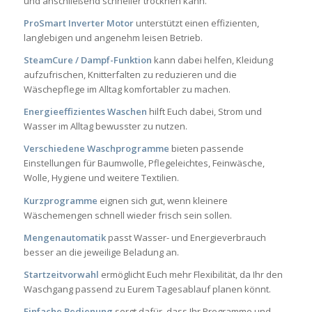
und anschließend schneller trocknen kann.
ProSmart Inverter Motor
unterstützt einen effizienten,
langlebigen und angenehm leisen Betrieb.
SteamCure / Dampf-Funktion
kann dabei helfen, Kleidung
aufzufrischen, Knitterfalten zu reduzieren und die
Wäschepflege im Alltag komfortabler zu machen.
Energieeffizientes Waschen
hilft Euch dabei, Strom und
Wasser im Alltag bewusster zu nutzen.
Verschiedene Waschprogramme
bieten passende
Einstellungen für Baumwolle, Pflegeleichtes, Feinwäsche,
Wolle, Hygiene und weitere Textilien.
Kurzprogramme
eignen sich gut, wenn kleinere
Wäschemengen schnell wieder frisch sein sollen.
Mengenautomatik
passt Wasser- und Energieverbrauch
besser an die jeweilige Beladung an.
Startzeitvorwahl
ermöglicht Euch mehr Flexibilität, da Ihr den
Waschgang passend zu Eurem Tagesablauf planen könnt.
Einfache Bedienung
sorgt dafür, dass Ihr Programme und