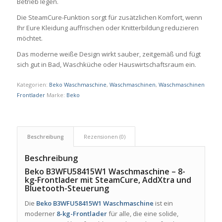
Betrieb legen.
Die SteamCure-Funktion sorgt für zusätzlichen Komfort, wenn
Ihr Eure Kleidung auffrischen oder Knitterbildung reduzieren
möchtet.
Das moderne weiße Design wirkt sauber, zeitgemäß und fügt
sich gut in Bad, Waschküche oder Hauswirtschaftsraum ein.
Kategorien:
Beko Waschmaschine
,
Waschmaschinen
,
Waschmaschinen
Frontlader
Marke:
Beko
Beschreibung
Rezensionen (0)
Beschreibung
Beko B3WFU58415W1 Waschmaschine – 8-
kg-Frontlader mit SteamCure, AddXtra und
Bluetooth-Steuerung
Die
Beko B3WFU58415W1 Waschmaschine
ist ein
moderner
8-kg-Frontlader
für alle, die eine solide,