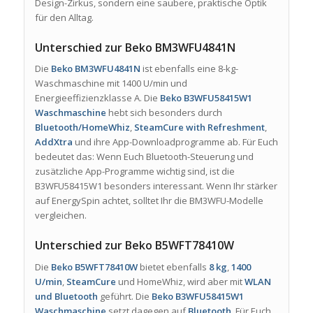
Design-Zirkus, sondern eine saubere, praktische Optik
für den Alltag.
Unterschied zur Beko BM3WFU4841N
Die
Beko BM3WFU4841N
ist ebenfalls eine 8-kg-
Waschmaschine mit 1400 U/min und
Energieeffizienzklasse A. Die
Beko B3WFU58415W1
Waschmaschine
hebt sich besonders durch
Bluetooth/HomeWhiz
,
SteamCure with Refreshment
,
AddXtra
und ihre App-Downloadprogramme ab. Für Euch
bedeutet das: Wenn Euch Bluetooth-Steuerung und
zusätzliche App-Programme wichtig sind, ist die
B3WFU58415W1 besonders interessant. Wenn Ihr stärker
auf EnergySpin achtet, solltet Ihr die BM3WFU-Modelle
vergleichen.
Unterschied zur Beko B5WFT78410W
Die
Beko B5WFT78410W
bietet ebenfalls
8 kg
,
1400
U/min
,
SteamCure
und HomeWhiz, wird aber mit
WLAN
und Bluetooth
geführt. Die
Beko B3WFU58415W1
Waschmaschine
setzt dagegen auf
Bluetooth
. Für Euch