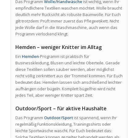
Das Programm
Wolle/Handwäsche
ist wichtig, wenn Ihr
empfindlichere Textilien waschen möchtet. Wolle braucht
deutlich mehr Rücksicht als robuste Baumwolle. Für Euch
gilt trotzdem: Prüft immer zuerst das Pflegeetikett. Nicht
jede Wolle darf in die Waschmaschine, auch wenn das
Programm verlockend klingt.
Hemden – weniger Knitter im Alltag
Ein
Hemden
-Programm ist praktisch für
Businesskleidung, Blusen und leichte Oberteile. Gerade
diese Textilien sollen sauber werden, aber möglichst
nicht völlig zerknittert aus der Trommel kommen. Für Euch
bedeutet das: Hemden lassen sich anschließend leichter
aufhängen oder bügeln. Komplett bügelfrei wird nicht
jedes Teil, aber weniger Knitter spart Zeit.
Outdoor/Sport – für aktive Haushalte
Das Programm
Outdoor/Sport
ist spannend, wenn Ihr
regelmäßig Funktionskleidung, Trainingsshirts oder
leichte Sportwäsche wascht. Für Euch bedeutet das:
Solche Textilien können gezielter behandelt werden als