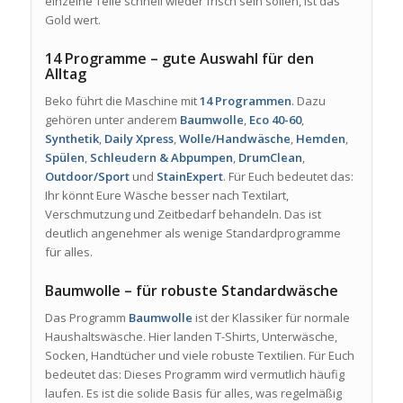
einzelne Teile schnell wieder frisch sein sollen, ist das
Gold wert.
14 Programme – gute Auswahl für den
Alltag
Beko führt die Maschine mit
14 Programmen
. Dazu
gehören unter anderem
Baumwolle
,
Eco 40-60
,
Synthetik
,
Daily Xpress
,
Wolle/Handwäsche
,
Hemden
,
Spülen
,
Schleudern & Abpumpen
,
DrumClean
,
Outdoor/Sport
und
StainExpert
. Für Euch bedeutet das:
Ihr könnt Eure Wäsche besser nach Textilart,
Verschmutzung und Zeitbedarf behandeln. Das ist
deutlich angenehmer als wenige Standardprogramme
für alles.
Baumwolle – für robuste Standardwäsche
Das Programm
Baumwolle
ist der Klassiker für normale
Haushaltswäsche. Hier landen T-Shirts, Unterwäsche,
Socken, Handtücher und viele robuste Textilien. Für Euch
bedeutet das: Dieses Programm wird vermutlich häufig
laufen. Es ist die solide Basis für alles, was regelmäßig