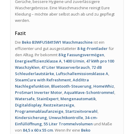
Gerüche, bessere Hygiene und zuverlässigere
Waschergebnisse. Eine Waschmaschine reinigt Eure
Kleidung – möchte aber selbst auch ab und zu gepflegt
werden.
Fazit
Die
Beko B3WFU58415W1 Waschmaschine
ist ein
effizienter und gut ausgestatteter
8-kg-Frontlader
für
den Alltag. Ihr bekommt
8 kg Fassungsvermögen
,
Energieeffizienzklasse A
,
1400 U/min
,
47 kWh pro 100
Waschzyklen
,
47 Liter Wasserverbrauch
,
72 dB
Schleuderlautstärke
,
Luftschallemissionsklasse A
,
SteamCure with Refreshment
,
AddXtra
Nachlegefunktion
,
Bluetooth-Steuerung
,
HomeWhiz
,
ProSmart Inverter Motor
,
AquaWave-Schontrommel
,
Watersafe
,
StainExpert
,
Mengenautomatik
,
Digitaldisplay
,
Restzeitanzeige
,
Programmablaufanzeige
,
Startzeitvorwahl
,
Kindersicherung
,
Unwuchtkontrolle
,
34-cm-
Einfüllöffnung
,
55 Liter Trommelvolumen
und Maße
von
84,5 x 60 x 55 cm
. Wenn Ihr eine
Beko