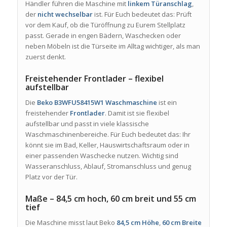
Händler führen die Maschine mit
linkem Türanschlag
,
der
nicht wechselbar
ist. Für Euch bedeutet das: Prüft
vor dem Kauf, ob die Türöffnung zu Eurem Stellplatz
passt. Gerade in engen Bädern, Waschecken oder
neben Möbeln ist die Türseite im Alltag wichtiger, als man
zuerst denkt.
Freistehender Frontlader – flexibel
aufstellbar
Die
Beko B3WFU58415W1 Waschmaschine
ist ein
freistehender
Frontlader
. Damit ist sie flexibel
aufstellbar und passt in viele klassische
Waschmaschinenbereiche. Für Euch bedeutet das: Ihr
könnt sie im Bad, Keller, Hauswirtschaftsraum oder in
einer passenden Waschecke nutzen. Wichtig sind
Wasseranschluss, Ablauf, Stromanschluss und genug
Platz vor der Tür.
Maße – 84,5 cm hoch, 60 cm breit und 55 cm
tief
Die Maschine misst laut Beko
84,5 cm Höhe
,
60 cm Breite