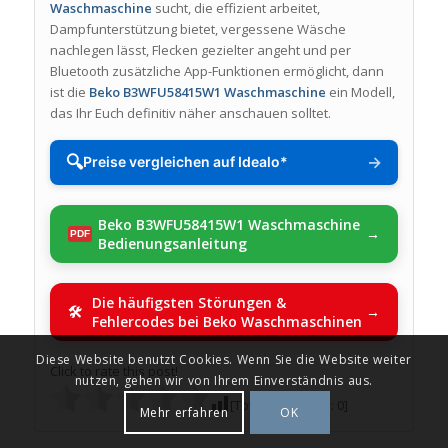
Waschmaschine
sucht, die effizient arbeitet,
Dampfunterstützung bietet, vergessene Wäsche
nachlegen lässt, Flecken gezielter angeht und per
Bluetooth zusätzliche App-Funktionen ermöglicht, dann
ist die
Beko B3WFU58415W1 Waschmaschine
ein Modell,
das Ihr Euch definitiv näher anschauen solltet.
🔍
→
Preise vergleichen auf Idealo*
Beko B3WFU58415W1 Waschmaschine
Bedienungsanleitung
Die häufigsten Störungen &
Fehlercodes bei Beko Waschmaschinen
Diese Website benutzt Cookies. Wenn Sie die Website weiter
Click to rate this post!
nutzen, gehen wir von Ihrem Einverständnis aus.
[Total:
0
Average:
0
]
Mehr erfahren
OK