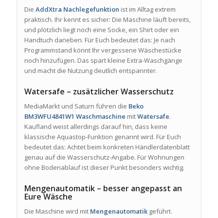
Die
AddXtra Nachlegefunktion
ist im Alltag extrem
praktisch. Ihr kennt es sicher: Die Maschine läuft bereits,
und plötzlich liegt noch eine Socke, ein Shirt oder ein
Handtuch daneben. Für Euch bedeutet das: Je nach
Programmstand könnt Ihr vergessene Wäschestücke
noch hinzufügen. Das spart kleine Extra-Waschgänge
und macht die Nutzung deutlich entspannter.
Watersafe – zusätzlicher Wasserschutz
MediaMarkt und Saturn führen die
Beko
BM3WFU4841W1 Waschmaschine
mit
Watersafe
.
Kaufland weist allerdings darauf hin, dass keine
klassische Aquastop-Funktion genannt wird. Für Euch
bedeutet das: Achtet beim konkreten Händlerdatenblatt
genau auf die Wasserschutz-Angabe. Für Wohnungen
ohne Bodenablauf ist dieser Punkt besonders wichtig.
Mengenautomatik – besser angepasst an
Eure Wäsche
Die Maschine wird mit
Mengenautomatik
geführt.