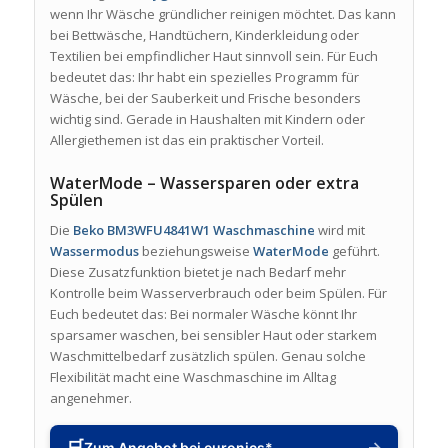
wenn Ihr Wäsche gründlicher reinigen möchtet. Das kann
bei Bettwäsche, Handtüchern, Kinderkleidung oder
Textilien bei empfindlicher Haut sinnvoll sein. Für Euch
bedeutet das: Ihr habt ein spezielles Programm für
Wäsche, bei der Sauberkeit und Frische besonders
wichtig sind. Gerade in Haushalten mit Kindern oder
Allergiethemen ist das ein praktischer Vorteil.
WaterMode – Wassersparen oder extra
Spülen
Die
Beko BM3WFU4841W1 Waschmaschine
wird mit
Wassermodus
beziehungsweise
WaterMode
geführt.
Diese Zusatzfunktion bietet je nach Bedarf mehr
Kontrolle beim Wasserverbrauch oder beim Spülen. Für
Euch bedeutet das: Bei normaler Wäsche könnt Ihr
sparsamer waschen, bei sensibler Haut oder starkem
Waschmittelbedarf zusätzlich spülen. Genau solche
Flexibilität macht eine Waschmaschine im Alltag
angenehmer.
🛒
→
Zum Angebot bei euronics*