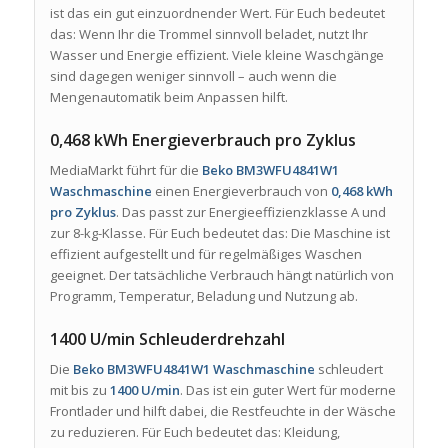
ist das ein gut einzuordnender Wert. Für Euch bedeutet
das: Wenn Ihr die Trommel sinnvoll beladet, nutzt Ihr
Wasser und Energie effizient. Viele kleine Waschgänge
sind dagegen weniger sinnvoll – auch wenn die
Mengenautomatik beim Anpassen hilft.
0,468 kWh Energieverbrauch pro Zyklus
MediaMarkt führt für die
Beko BM3WFU4841W1
Waschmaschine
einen Energieverbrauch von
0,468 kWh
pro Zyklus
. Das passt zur Energieeffizienzklasse A und
zur 8-kg-Klasse. Für Euch bedeutet das: Die Maschine ist
effizient aufgestellt und für regelmäßiges Waschen
geeignet. Der tatsächliche Verbrauch hängt natürlich von
Programm, Temperatur, Beladung und Nutzung ab.
1400 U/min Schleuderdrehzahl
Die
Beko BM3WFU4841W1 Waschmaschine
schleudert
mit bis zu
1400 U/min
. Das ist ein guter Wert für moderne
Frontlader und hilft dabei, die Restfeuchte in der Wäsche
zu reduzieren. Für Euch bedeutet das: Kleidung,