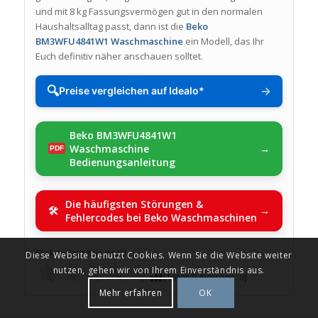
und mit 8 kg Fassungsvermögen gut in den normalen
Haushaltsalltag passt, dann ist die
Beko
BM3WFU4841W1 Waschmaschine
ein Modell, das Ihr
Euch definitiv näher anschauen solltet.
🔍
→
Preise vergleichen auf Idealo*
Beko BM3WFU4841W1
Waschmaschine
Bedienungsanleitung
Die häufigsten Störungen &
Fehlercodes bei Beko Waschmaschinen
Click to rate this post!
Diese Website benutzt Cookies. Wenn Sie die Website weiter
nutzen, gehen wir von Ihrem Einverständnis aus.
[Total:
0
Average:
0
]
Mehr erfahren
OK