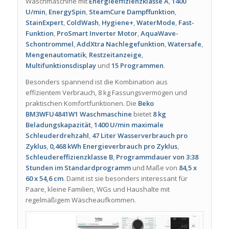
Waschmaschine mit
Energieeffizienzklasse A
,
1400
U/min
,
EnergySpin
,
SteamCure Dampffunktion
,
StainExpert
,
ColdWash
,
Hygiene+
,
WaterMode
,
Fast-
Funktion
,
ProSmart Inverter Motor
,
AquaWave-
Schontrommel
,
AddXtra Nachlegefunktion
,
Watersafe
,
Mengenautomatik
,
Restzeitanzeige
,
Multifunktionsdisplay
und
15 Programmen
.
Besonders spannend ist die Kombination aus
effizientem Verbrauch, 8 kg Fassungsvermögen und
praktischen Komfortfunktionen. Die
Beko
BM3WFU4841W1 Waschmaschine
bietet
8 kg
Beladungskapazität
,
1400 U/min maximale
Schleuderdrehzahl
,
47 Liter Wasserverbrauch pro
Zyklus
,
0,468 kWh Energieverbrauch pro Zyklus
,
Schleudereffizienzklasse B
,
Programmdauer von 3:38
Stunden im Standardprogramm
und Maße von
84,5 x
60 x 54,6 cm
. Damit ist sie besonders interessant für
Paare, kleine Familien, WGs und Haushalte mit
regelmäßigem Wäscheaufkommen.