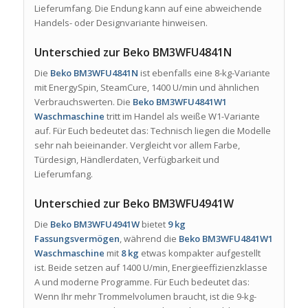
Lieferumfang. Die Endung kann auf eine abweichende
Handels- oder Designvariante hinweisen.
Unterschied zur Beko BM3WFU4841N
Die
Beko BM3WFU4841N
ist ebenfalls eine 8-kg-Variante
mit EnergySpin, SteamCure, 1400 U/min und ähnlichen
Verbrauchswerten. Die
Beko BM3WFU4841W1
Waschmaschine
tritt im Handel als weiße W1-Variante
auf. Für Euch bedeutet das: Technisch liegen die Modelle
sehr nah beieinander. Vergleicht vor allem Farbe,
Türdesign, Händlerdaten, Verfügbarkeit und
Lieferumfang.
Unterschied zur Beko BM3WFU4941W
Die
Beko BM3WFU4941W
bietet
9 kg
Fassungsvermögen
, während die
Beko BM3WFU4841W1
Waschmaschine
mit
8 kg
etwas kompakter aufgestellt
ist. Beide setzen auf 1400 U/min, Energieeffizienzklasse
A und moderne Programme. Für Euch bedeutet das:
Wenn Ihr mehr Trommelvolumen braucht, ist die 9-kg-