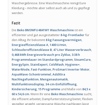
Waschergebnisse. Eine Waschmaschine reinigt Eure
Kleidung – möchte aber selbst auch ab und zu gepflegt
werden.
Fazit
Die
Beko BM3WFU4841W1 Waschmaschine
ist ein
effizienter und gut ausgestatteter
8-kg-Frontlader
für
den Alltag. Ihr bekommt
8 kg Fassungsvermögen
,
Energieeffizienzklasse A
,
1400 U/min
,
Schleudereffizienzklasse B
,
47 Liter Wasserverbrauch
,
0,468 kWh Energieverbrauch pro Zyklus
,
3:38 h
Programmdauer im Standardprogramm
,
SteamCure
,
EnergySpin
,
StainExpert
,
ColdWash
,
Hygiene+
,
WaterMode
,
Fast-Funktion
,
ProSmart Inverter Motor
,
AquaWave-Schontrommel
,
AddXtra
Nachlegefunktion
,
Mengenautomatik
,
Multifunktionsdisplay
,
34-cm-Einfüllöffnung
,
Kindersicherung
,
15 Programme
und Maße von
84,5 x
60 x 54,6 cm
. Wenn Ihr eine
Beko Waschmaschine
sucht,
die effizient arbeitet, Dampfunterstützung bietet, Flecken
gezielter angeht, vergessene Wäsche nachlegen lässt