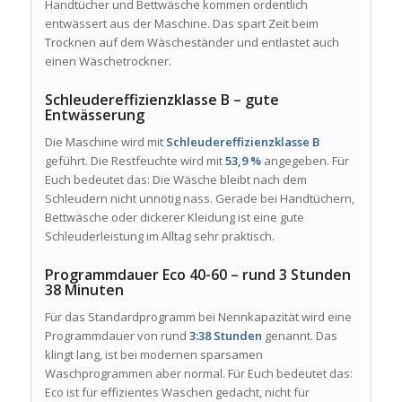
Handtücher und Bettwäsche kommen ordentlich
entwässert aus der Maschine. Das spart Zeit beim
Trocknen auf dem Wäscheständer und entlastet auch
einen Wäschetrockner.
Schleudereffizienzklasse B – gute
Entwässerung
Die Maschine wird mit
Schleudereffizienzklasse B
geführt. Die Restfeuchte wird mit
53,9 %
angegeben. Für
Euch bedeutet das: Die Wäsche bleibt nach dem
Schleudern nicht unnötig nass. Gerade bei Handtüchern,
Bettwäsche oder dickerer Kleidung ist eine gute
Schleuderleistung im Alltag sehr praktisch.
Programmdauer Eco 40-60 – rund 3 Stunden
38 Minuten
Für das Standardprogramm bei Nennkapazität wird eine
Programmdauer von rund
3:38 Stunden
genannt. Das
klingt lang, ist bei modernen sparsamen
Waschprogrammen aber normal. Für Euch bedeutet das:
Eco ist für effizientes Waschen gedacht, nicht für