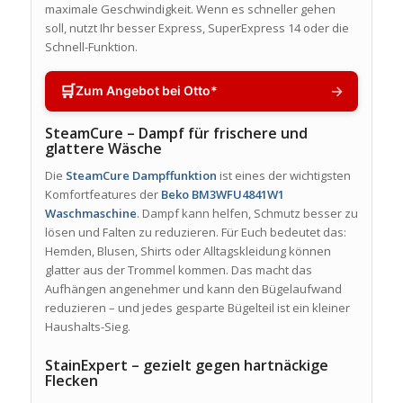
maximale Geschwindigkeit. Wenn es schneller gehen
soll, nutzt Ihr besser Express, SuperExpress 14 oder die
Schnell-Funktion.
🛒
→
Zum Angebot bei Otto*
SteamCure – Dampf für frischere und
glattere Wäsche
Die
SteamCure Dampffunktion
ist eines der wichtigsten
Komfortfeatures der
Beko BM3WFU4841W1
Waschmaschine
. Dampf kann helfen, Schmutz besser zu
lösen und Falten zu reduzieren. Für Euch bedeutet das:
Hemden, Blusen, Shirts oder Alltagskleidung können
glatter aus der Trommel kommen. Das macht das
Aufhängen angenehmer und kann den Bügelaufwand
reduzieren – und jedes gesparte Bügelteil ist ein kleiner
Haushalts-Sieg.
StainExpert – gezielt gegen hartnäckige
Flecken