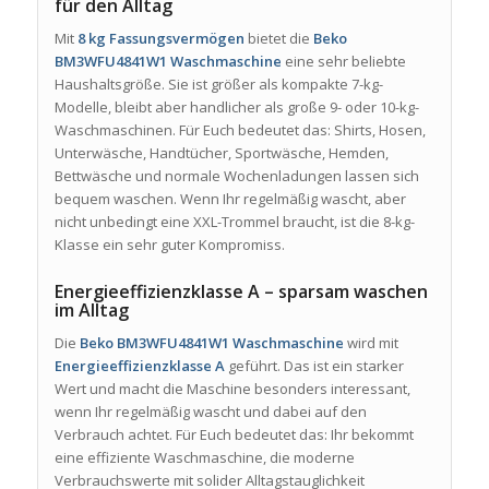
für den Alltag
Mit
8 kg Fassungsvermögen
bietet die
Beko
BM3WFU4841W1 Waschmaschine
eine sehr beliebte
Haushaltsgröße. Sie ist größer als kompakte 7-kg-
Modelle, bleibt aber handlicher als große 9- oder 10-kg-
Waschmaschinen. Für Euch bedeutet das: Shirts, Hosen,
Unterwäsche, Handtücher, Sportwäsche, Hemden,
Bettwäsche und normale Wochenladungen lassen sich
bequem waschen. Wenn Ihr regelmäßig wascht, aber
nicht unbedingt eine XXL-Trommel braucht, ist die 8-kg-
Klasse ein sehr guter Kompromiss.
Energieeffizienzklasse A – sparsam waschen
im Alltag
Die
Beko BM3WFU4841W1 Waschmaschine
wird mit
Energieeffizienzklasse A
geführt. Das ist ein starker
Wert und macht die Maschine besonders interessant,
wenn Ihr regelmäßig wascht und dabei auf den
Verbrauch achtet. Für Euch bedeutet das: Ihr bekommt
eine effiziente Waschmaschine, die moderne
Verbrauchswerte mit solider Alltagstauglichkeit