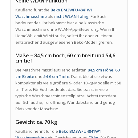
Keine WLAN-Funktion
Kaufland führt die
Beko BM3WFU4841W1
Waschmaschine
als
nicht WLAN-fähig
. Für Euch
bedeutet das: Ihr bekommt hier eine klassische
Waschmaschine ohne WLAN-App-Steuerung. Wenn Ihr
HomeWhiz mit WLAN sucht, solltet Ihr eher zu einem
entsprechend ausgewiesenen Beko-Modell greifen.
Maße – 84,5 cm hoch, 60 cm breit und 54,6
cm tief
Die Maschine misst laut Händlerdaten
84,5 cm Höhe
,
60
cm Breite
und
54,6 cm Tiefe
. Damit bleibt sie etwas
kompakter als viele größere 9- oder 10-kg-Modelle mit 58
cm Tiefe. Für Euch bedeutet das: Sie passt in viele
typische Waschmaschinenstellplätze. Achtet trotzdem
auf Schläuche, Türöffnung, Wandabstand und genug
Platz vor der Maschine.
Gewicht ca. 70 kg
Kaufland nennt für die
Beko BM3WFU4841W1
Waschmaschine
ein Gewicht von rund
70 kg
. Für Euch