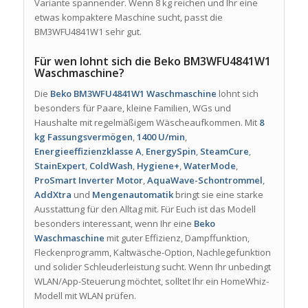
Variante spannender. Wenn 8 kg reichen und Ihr eine
etwas kompaktere Maschine sucht, passt die
BM3WFU4841W1 sehr gut.
Für wen lohnt sich die Beko BM3WFU4841W1
Waschmaschine?
Die
Beko BM3WFU4841W1 Waschmaschine
lohnt sich
besonders für Paare, kleine Familien, WGs und
Haushalte mit regelmäßigem Wäscheaufkommen. Mit
8
kg Fassungsvermögen
,
1400 U/min
,
Energieeffizienzklasse A
,
EnergySpin
,
SteamCure
,
StainExpert
,
ColdWash
,
Hygiene+
,
WaterMode
,
ProSmart Inverter Motor
,
AquaWave-Schontrommel
,
AddXtra
und
Mengenautomatik
bringt sie eine starke
Ausstattung für den Alltag mit. Für Euch ist das Modell
besonders interessant, wenn Ihr eine
Beko
Waschmaschine
mit guter Effizienz, Dampffunktion,
Fleckenprogramm, Kaltwäsche-Option, Nachlegefunktion
und solider Schleuderleistung sucht. Wenn Ihr unbedingt
WLAN/App-Steuerung möchtet, solltet Ihr ein HomeWhiz-
Modell mit WLAN prüfen.