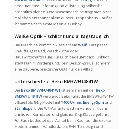
bedeutet das: Lieferung und Aufstellung solltet Ihr
ordentlich planen. Eine Waschmaschine trägt man nicht
mal eben entspannt allein durchs Treppenhaus – außer
Ihr sammelt schlechte Ideen als Hobby.
Weiße Optik – schlicht und alltagstauglich
Die Maschine kommt in klassischem
Weiß
. Das passt
unauffällig in Bad, Waschküche oder
Hauswirtschaftsraum. Für Euch bedeutet das: Funktion
steht klar im Vordergrund. Kein Design-Zirkus, sondern
eine saubere, praktische Optik für den Alltag.
Unterschied zur Beko BM3WFU4841W
Die
Beko BM3WFU4841W1
ist sehr nah mit der
Beko
BM3WFU4841W
verwandt. Beko führt die BM3WFU4841W
offiziell als 8-kg-Modell mit
1400 U/min
,
EnergySpin
und
StainExpert
. Die W1-Variante wird im Handel mit sehr
ähnlichen Kerndaten und gleicher 8-kg-Klasse geführt.
Für Euch bedeutet das: Achtet beim Kauf auf die exakte
Modellnummer, Händlerdaten, EAN, Türdesign und