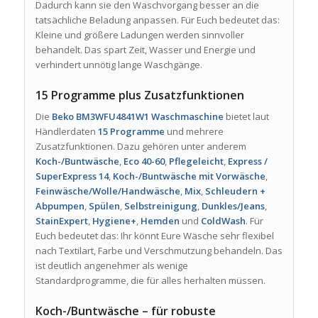
Dadurch kann sie den Waschvorgang besser an die
tatsächliche Beladung anpassen. Für Euch bedeutet das:
Kleine und größere Ladungen werden sinnvoller
behandelt. Das spart Zeit, Wasser und Energie und
verhindert unnötig lange Waschgänge.
15 Programme plus Zusatzfunktionen
Die
Beko BM3WFU4841W1 Waschmaschine
bietet laut
Händlerdaten
15 Programme
und mehrere
Zusatzfunktionen. Dazu gehören unter anderem
Koch-/Buntwäsche
,
Eco 40-60
,
Pflegeleicht
,
Express /
SuperExpress 14
,
Koch-/Buntwäsche mit Vorwäsche
,
Feinwäsche/Wolle/Handwäsche
,
Mix
,
Schleudern +
Abpumpen
,
Spülen
,
Selbstreinigung
,
Dunkles/Jeans
,
StainExpert
,
Hygiene+
,
Hemden
und
ColdWash
. Für
Euch bedeutet das: Ihr könnt Eure Wäsche sehr flexibel
nach Textilart, Farbe und Verschmutzung behandeln. Das
ist deutlich angenehmer als wenige
Standardprogramme, die für alles herhalten müssen.
Koch-/Buntwäsche – für robuste