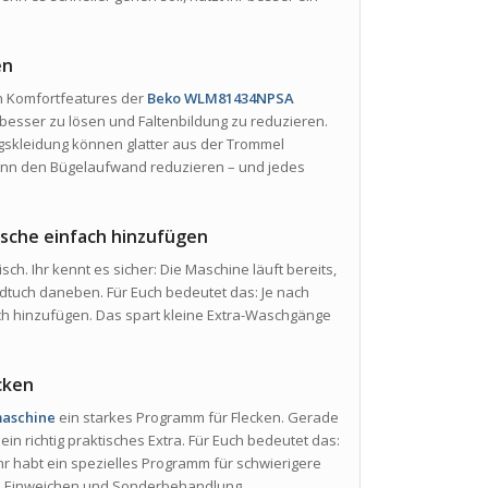
en
n Komfortfeatures der
Beko WLM81434NPSA
esser zu lösen und Faltenbildung zu reduzieren.
agskleidung können glatter aus der Trommel
n den Bügelaufwand reduzieren – und jedes
sche einfach hinzufügen
isch. Ihr kennt es sicher: Die Maschine läuft bereits,
andtuch daneben. Für Euch bedeutet das: Je nach
 hinzufügen. Das spart kleine Extra-Waschgänge
cken
aschine
ein starkes Programm für Flecken. Gerade
ein richtig praktisches Extra. Für Euch bedeutet das:
hr habt ein spezielles Programm für schwierigere
r, Einweichen und Sonderbehandlung.