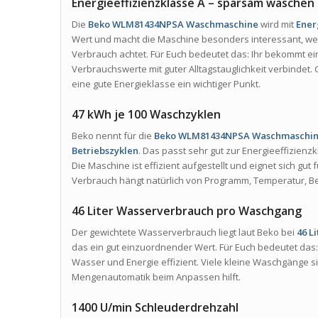
Energieeffizienzklasse A – sparsam waschen 
Die
Beko WLM81434NPSA Waschmaschine
wird mit
Ener
Wert und macht die Maschine besonders interessant, we
Verbrauch achtet. Für Euch bedeutet das: Ihr bekommt e
Verbrauchswerte mit guter Alltagstauglichkeit verbinde
eine gute Energieklasse ein wichtiger Punkt.
47 kWh je 100 Waschzyklen
Beko nennt für die
Beko WLM81434NPSA Waschmaschi
Betriebszyklen
. Das passt sehr gut zur Energieeffizienz
Die Maschine ist effizient aufgestellt und eignet sich gu
Verbrauch hängt natürlich von Programm, Temperatur, B
46 Liter Wasserverbrauch pro Waschgang
Der gewichtete Wasserverbrauch liegt laut Beko bei
46 L
das ein gut einzuordnender Wert. Für Euch bedeutet das: 
Wasser und Energie effizient. Viele kleine Waschgänge s
Mengenautomatik beim Anpassen hilft.
1400 U/min Schleuderdrehzahl