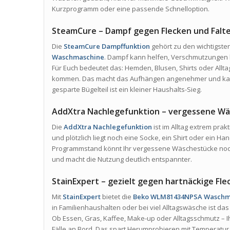
Kurzprogramm oder eine passende Schnelloption.
SteamCure – Dampf gegen Flecken und Falt
Die
SteamCure Dampffunktion
gehört zu den wichtigste
Waschmaschine
. Dampf kann helfen, Verschmutzungen b
Für Euch bedeutet das: Hemden, Blusen, Shirts oder Allt
kommen. Das macht das Aufhängen angenehmer und kan
gesparte Bügelteil ist ein kleiner Haushalts-Sieg.
AddXtra Nachlegefunktion – vergessene Wä
Die
AddXtra Nachlegefunktion
ist im Alltag extrem prakt
und plötzlich liegt noch eine Socke, ein Shirt oder ein H
Programmstand könnt Ihr vergessene Wäschestücke noch
und macht die Nutzung deutlich entspannter.
StainExpert – gezielt gegen hartnäckige Fle
Mit
StainExpert
bietet die
Beko WLM81434NPSA Waschm
in Familienhaushalten oder bei viel Alltagswäsche ist das 
Ob Essen, Gras, Kaffee, Make-up oder Alltagsschmutz – I
Fälle an Bord. Das spart Herumprobieren mit Temperatu