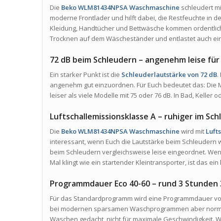
Die
Beko WLM81434NPSA Waschmaschine
schleudert mi
moderne Frontlader und hilft dabei, die Restfeuchte in 
Kleidung, Handtücher und Bettwäsche kommen ordentlich
Trocknen auf dem Wäscheständer und entlastet auch eine
72 dB beim Schleudern – angenehm leise für
Ein starker Punkt ist die
Schleuderlautstärke von 72 dB
.
angenehm gut einzuordnen. Für Euch bedeutet das: Die M
leiser als viele Modelle mit 75 oder 76 dB. In Bad, Keller
Luftschallemissionsklasse A – ruhiger im Sc
Die
Beko WLM81434NPSA Waschmaschine
wird mit
Luft
interessant, wenn Euch die Lautstärke beim Schleudern wi
beim Schleudern vergleichsweise leise eingeordnet. Wen
Mal klingt wie ein startender Kleintransporter, ist das ein
Programmdauer Eco 40-60 – rund 3 Stunden
Für das Standardprogramm wird eine Programmdauer v
bei modernen sparsamen Waschprogrammen aber normal. F
Waschen gedacht, nicht für maximale Geschwindigkeit. We