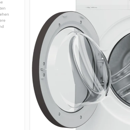
ne
ten
iehen
ere
und