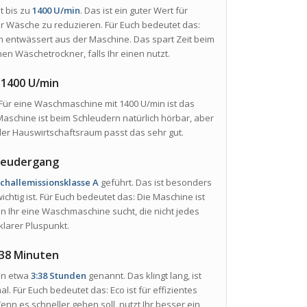
t bis zu
1400 U/min
. Das ist ein guter Wert für
der Wäsche zu reduzieren. Für Euch bedeutet das:
 entwässert aus der Maschine. Das spart Zeit beim
n Wäschetrockner, falls Ihr einen nutzt.
 1400 U/min
 Für eine Waschmaschine mit 1400 U/min ist das
aschine ist beim Schleudern natürlich hörbar, aber
 oder Hauswirtschaftsraum passt das sehr gut.
hleudergang
schallemissionsklasse A
geführt. Das ist besonders
chtig ist. Für Euch bedeutet das: Die Maschine ist
n Ihr eine Waschmaschine sucht, die nicht jedes
 klarer Pluspunkt.
 38 Minuten
on etwa
3:38 Stunden
genannt. Das klingt lang, ist
ür Euch bedeutet das: Eco ist für effizientes
nn es schneller gehen soll, nutzt Ihr besser ein