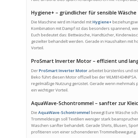
Hygiene+ – gründlicher für sensible Wäsche
Die Maschine wird im Handel mit
Hygiene+
beziehungswei
Kombination mit Dampf ist das besonders spannend, wenn
Euch bedeutet das: Bettwäsche, Handtücher, Kinderwäsch
gezielter behandelt werden. Gerade in Haushalten mit h
Vorteil.
ProSmart Inverter Motor – effizient und lan
Der
ProSmart Inverter Motor
arbeitet bürstenlos und ist
Beko führt diesen Motor offiziell bei der WLM81434NPSA. 
regelmäßige Nutzung gerüstet. Gerade wenn mehrmals pr
ein wichtiger Vorteil.
AquaWave-Schontrommel – sanfter zur Klei
Die
AquaWave-Schontrommel
bewegt Eure Wäsche scho
Trommeldesign soll Textilien weniger stark beanspruchen
Waschen sanfter behandelt. Gerade Shirts, Blusen, Spor
profitieren von einer schonenderen Trommelbewegung.