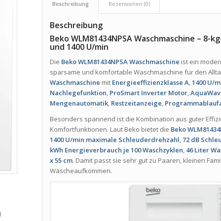
Beschreibung
Rezensionen (0)
Beschreibung
Beko WLM81434NPSA Waschmaschine – 8-kg-
und 1400 U/min
Die
Beko WLM81434NPSA Waschmaschine
ist ein mode
sparsame und komfortable Waschmaschine für den Alltag
Waschmaschine
mit
Energieeffizienzklasse A
,
1400 U/m
Nachlegefunktion
,
ProSmart Inverter Motor
,
AquaWav
Mengenautomatik
,
Restzeitanzeige
,
Programmablauf
Besonders spannend ist die Kombination aus guter Effi
Komfortfunktionen. Laut Beko bietet die
Beko WLM81434
1400 U/min maximale Schleuderdrehzahl
,
72 dB Schle
kWh Energieverbrauch je 100 Waschzyklen
,
46 Liter W
x 55 cm
. Damit passt sie sehr gut zu Paaren, kleinen Fa
Wäscheaufkommen.
d