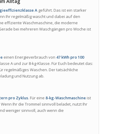
im Alltag
gieeffizienzklasse A
geführt. Das ist ein starker
nn Ihr regelmäßig wascht und dabei auf den
ine effiziente Waschmaschine, die moderne
t. Gerade bei mehreren Waschgängen pro Woche ist
ne
einen Energieverbrauch von
47 kWh pro 100
klasse A und zur 8-kg-Klasse. Für Euch bedeutet das:
t für regelmäßiges Waschen. Der tatsächliche
eladung und Nutzung ab.
itern pro Zyklus
. Für eine
8-kg-Waschmaschine
ist
Wenn Ihr die Trommel sinnvoll beladet, nutzt Ihr
ind weniger sinnvoll, auch wenn die