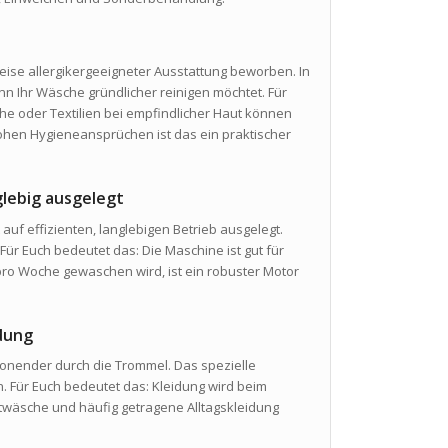
se allergikergeeigneter Ausstattung beworben. In
 Ihr Wäsche gründlicher reinigen möchtet. Für
e oder Textilien bei empfindlicher Haut können
ohen Hygieneansprüchen ist das ein praktischer
glebig ausgelegt
 auf effizienten, langlebigen Betrieb ausgelegt.
Für Euch bedeutet das: Die Maschine ist gut für
o Woche gewaschen wird, ist ein robuster Motor
dung
nender durch die Trommel. Das spezielle
. Für Euch bedeutet das: Kleidung wird beim
twäsche und häufig getragene Alltagskleidung