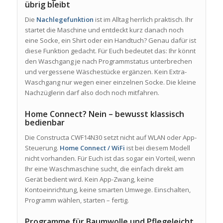
übrig bleibt
Die
Nachlegefunktion
ist im Alltag herrlich praktisch. Ihr
startet die Maschine und entdeckt kurz danach noch
eine Socke, ein Shirt oder ein Handtuch? Genau dafür ist
diese Funktion gedacht. Für Euch bedeutet das: Ihr könnt
den Waschgang je nach Programmstatus unterbrechen
und vergessene Wäschestücke ergänzen. Kein Extra-
Waschgang nur wegen einer einzelnen Socke. Die kleine
Nachzüglerin darf also doch noch mitfahren.
Home Connect? Nein – bewusst klassisch
bedienbar
Die Constructa CWF14N30 setzt nicht auf WLAN oder App-
Steuerung.
Home Connect / WiFi
ist bei diesem Modell
nicht vorhanden. Für Euch ist das sogar ein Vorteil, wenn
Ihr eine Waschmaschine sucht, die einfach direkt am
Gerät bedient wird. Kein App-Zwang, keine
Kontoeinrichtung, keine smarten Umwege. Einschalten,
Programm wählen, starten – fertig.
Programme für Baumwolle und Pflegeleicht