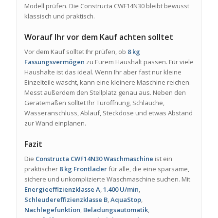
Modell prüfen. Die Constructa CWF14N30 bleibt bewusst
klassisch und praktisch.
Worauf Ihr vor dem Kauf achten solltet
Vor dem Kauf solltet Ihr prüfen, ob
8 kg
Fassungsvermögen
zu Eurem Haushalt passen. Für viele
Haushalte ist das ideal. Wenn Ihr aber fast nur kleine
Einzelteile wascht, kann eine kleinere Maschine reichen.
Messt außerdem den Stellplatz genau aus. Neben den
Gerätemaßen solltet Ihr Türöffnung, Schläuche,
Wasseranschluss, Ablauf, Steckdose und etwas Abstand
zur Wand einplanen.
Fazit
Die
Constructa CWF14N30 Waschmaschine
ist ein
praktischer
8 kg Frontlader
für alle, die eine sparsame,
sichere und unkomplizierte Waschmaschine suchen. Mit
Energieeffizienzklasse A
,
1.400 U/min
,
Schleudereffizienzklasse B
,
AquaStop
,
Nachlegefunktion
,
Beladungsautomatik
,