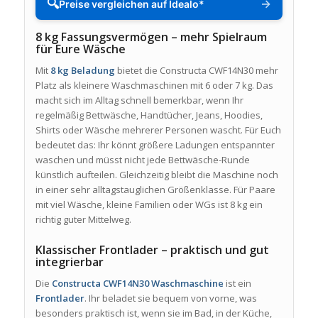
🔍
→
Preise vergleichen auf Idealo*
8 kg Fassungsvermögen – mehr Spielraum
für Eure Wäsche
Mit
8 kg Beladung
bietet die Constructa CWF14N30 mehr
Platz als kleinere Waschmaschinen mit 6 oder 7 kg. Das
macht sich im Alltag schnell bemerkbar, wenn Ihr
regelmäßig Bettwäsche, Handtücher, Jeans, Hoodies,
Shirts oder Wäsche mehrerer Personen wascht. Für Euch
bedeutet das: Ihr könnt größere Ladungen entspannter
waschen und müsst nicht jede Bettwäsche-Runde
künstlich aufteilen. Gleichzeitig bleibt die Maschine noch
in einer sehr alltagstauglichen Größenklasse. Für Paare
mit viel Wäsche, kleine Familien oder WGs ist 8 kg ein
richtig guter Mittelweg.
Klassischer Frontlader – praktisch und gut
integrierbar
Die
Constructa CWF14N30 Waschmaschine
ist ein
Frontlader
. Ihr beladet sie bequem von vorne, was
besonders praktisch ist, wenn sie im Bad, in der Küche,