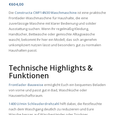
€
604,00
Die
Constructa CWF14N30 Waschmaschine
ist eine praktische
Frontlader-Waschmaschine für Haushalte, die eine
zuverlässige Maschine mit klarer Bedienung und solider
Ausstattung suchen. Wenn Ihr regelmäßig Kleidung,
Handtücher, Bettwäsche oder gemischte Alltagswäsche
wascht, bekommt Ihr hier ein Modell, das sich angenehm
unkompliziert nutzen lässt und besonders gut zu normalen
Haushalten passt.
Technische Highlights &
Funktionen
Frontlader-Bauweise
ermöglicht Euch ein bequemes Beladen
von vorne und passt gut in Bad, Waschküche oder
Hauswirtschaftsraum.
1400 U/min Schleuderdrehzahl
hilft dabei, die Restfeuchte
nach dem Waschgang deutlich zu reduzieren und Eure
Wäsche besser auf Wäscheständer oder Trockner