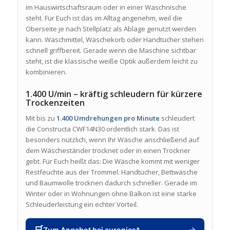
im Hauswirtschaftsraum oder in einer Waschnische
steht. Für Euch ist das im Alltag angenehm, weil die
Oberseite je nach Stellplatz als Ablage genutzt werden
kann. Waschmittel, Wäschekorb oder Handtücher stehen
schnell griffbereit. Gerade wenn die Maschine sichtbar
steht, ist die klassische weiße Optik außerdem leicht zu
kombinieren.
1.400 U/min – kräftig schleudern für kürzere
Trockenzeiten
Mit bis zu
1.400 Umdrehungen pro Minute
schleudert
die Constructa CWF14N30 ordentlich stark. Das ist
besonders nützlich, wenn Ihr Wäsche anschließend auf
dem Wäscheständer trocknet oder in einen Trockner
gebt. Für Euch heißt das: Die Wäsche kommt mit weniger
Restfeuchte aus der Trommel. Handtücher, Bettwäsche
und Baumwolle trocknen dadurch schneller. Gerade im
Winter oder in Wohnungen ohne Balkon ist eine starke
Schleuderleistung ein echter Vorteil.
🛒
→
Zum Angebot bei euronics*