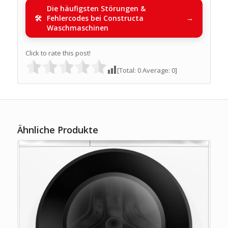
Die häufigsten Störungen &
Fehlercodes bei Constructa
Waschmaschinen
Click to rate this post!
[Total:
0
Average:
0
]
Ähnliche Produkte