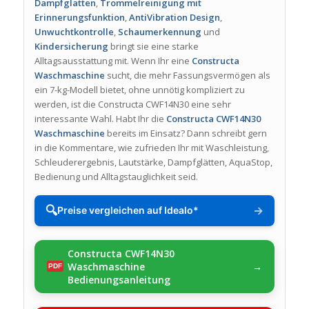
Dampfglätten
,
Trommelreinigung mit
Erinnerungsfunktion
,
AntiVibration Design
,
Unwuchtkontrolle
,
Schaumerkennung
und
Kindersicherung
bringt sie eine starke
Alltagsausstattung mit. Wenn Ihr eine
Constructa
Waschmaschine
sucht, die mehr Fassungsvermögen als
ein 7-kg-Modell bietet, ohne unnötig kompliziert zu
werden, ist die Constructa CWF14N30 eine sehr
interessante Wahl. Habt Ihr die
Constructa CWF14N30
Waschmaschine
bereits im Einsatz? Dann schreibt gern
in die Kommentare, wie zufrieden Ihr mit Waschleistung,
Schleuderergebnis, Lautstärke, Dampfglätten, AquaStop,
Bedienung und Alltagstauglichkeit seid.
🔍
→
Preise vergleichen auf Idealo*
Constructa CWF14N30
Waschmaschine
Bedienungsanleitung