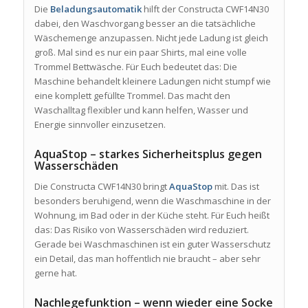
Die
Beladungsautomatik
hilft der Constructa CWF14N30
dabei, den Waschvorgang besser an die tatsächliche
Wäschemenge anzupassen. Nicht jede Ladung ist gleich
groß. Mal sind es nur ein paar Shirts, mal eine volle
Trommel Bettwäsche. Für Euch bedeutet das: Die
Maschine behandelt kleinere Ladungen nicht stumpf wie
eine komplett gefüllte Trommel. Das macht den
Waschalltag flexibler und kann helfen, Wasser und
Energie sinnvoller einzusetzen.
AquaStop – starkes Sicherheitsplus gegen
Wasserschäden
Die Constructa CWF14N30 bringt
AquaStop
mit. Das ist
besonders beruhigend, wenn die Waschmaschine in der
Wohnung, im Bad oder in der Küche steht. Für Euch heißt
das: Das Risiko von Wasserschäden wird reduziert.
Gerade bei Waschmaschinen ist ein guter Wasserschutz
ein Detail, das man hoffentlich nie braucht – aber sehr
gerne hat.
Nachlegefunktion – wenn wieder eine Socke