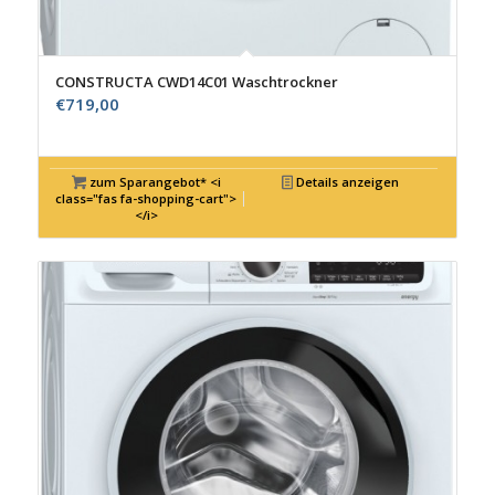
CONSTRUCTA CWD14C01 Waschtrockner
€
719,00
zum Sparangebot* <i
Details anzeigen
class="fas fa-shopping-cart">
</i>