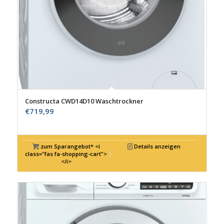
Constructa CWD14D10 Waschtrockner
€
719,99
zum Sparangebot* <i
Details anzeigen
class="fas fa-shopping-cart">
</i>