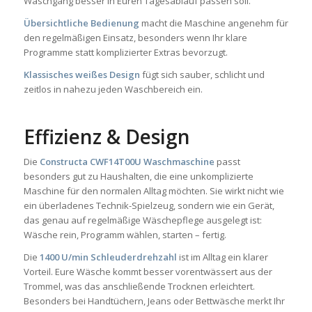
Waschgang besser in Euren Tagesablauf passen soll.
Übersichtliche Bedienung
macht die Maschine angenehm für
den regelmäßigen Einsatz, besonders wenn Ihr klare
Programme statt komplizierter Extras bevorzugt.
Klassisches weißes Design
fügt sich sauber, schlicht und
zeitlos in nahezu jeden Waschbereich ein.
Effizienz & Design
Die
Constructa CWF14T00U Waschmaschine
passt
besonders gut zu Haushalten, die eine unkomplizierte
Maschine für den normalen Alltag möchten. Sie wirkt nicht wie
ein überladenes Technik-Spielzeug, sondern wie ein Gerät,
das genau auf regelmäßige Wäschepflege ausgelegt ist:
Wäsche rein, Programm wählen, starten – fertig.
Die
1400 U/min Schleuderdrehzahl
ist im Alltag ein klarer
Vorteil. Eure Wäsche kommt besser vorentwässert aus der
Trommel, was das anschließende Trocknen erleichtert.
Besonders bei Handtüchern, Jeans oder Bettwäsche merkt Ihr