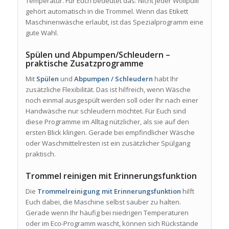
Temperatur. Für Euch bedeutet das: Nicht jeder Wollpulli
gehört automatisch in die Trommel. Wenn das Etikett
Maschinenwäsche erlaubt, ist das Spezialprogramm eine
gute Wahl.
Spülen und Abpumpen/Schleudern –
praktische Zusatzprogramme
Mit
Spülen
und
Abpumpen / Schleudern
habt Ihr
zusätzliche Flexibilität. Das ist hilfreich, wenn Wäsche
noch einmal ausgespült werden soll oder Ihr nach einer
Handwäsche nur schleudern möchtet. Für Euch sind
diese Programme im Alltag nützlicher, als sie auf den
ersten Blick klingen. Gerade bei empfindlicher Wäsche
oder Waschmittelresten ist ein zusätzlicher Spülgang
praktisch.
Trommel reinigen mit Erinnerungsfunktion
Die
Trommelreinigung mit Erinnerungsfunktion
hilft
Euch dabei, die Maschine selbst sauber zu halten.
Gerade wenn Ihr häufig bei niedrigen Temperaturen
oder im Eco-Programm wascht, können sich Rückstände