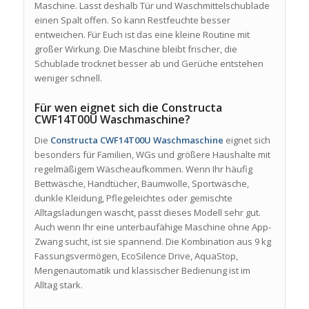
Maschine. Lasst deshalb Tür und Waschmittelschublade
einen Spalt offen. So kann Restfeuchte besser
entweichen. Für Euch ist das eine kleine Routine mit
großer Wirkung. Die Maschine bleibt frischer, die
Schublade trocknet besser ab und Gerüche entstehen
weniger schnell.
Für wen eignet sich die Constructa
CWF14T00U Waschmaschine?
Die
Constructa CWF14T00U Waschmaschine
eignet sich
besonders für Familien, WGs und größere Haushalte mit
regelmäßigem Wäscheaufkommen. Wenn Ihr häufig
Bettwäsche, Handtücher, Baumwolle, Sportwäsche,
dunkle Kleidung, Pflegeleichtes oder gemischte
Alltagsladungen wascht, passt dieses Modell sehr gut.
Auch wenn Ihr eine unterbaufähige Maschine ohne App-
Zwang sucht, ist sie spannend. Die Kombination aus 9 kg
Fassungsvermögen, EcoSilence Drive, AquaStop,
Mengenautomatik und klassischer Bedienung ist im
Alltag stark.