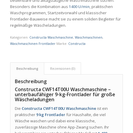
bedienbare und alltagstaugliche Waschmaschine suchen.
Besonders die Kombination aus
1400 U/min
, praktischen
Waschprogrammen, Startzeitvorwahl und klassischer
Frontlader-Bauweise macht sie zu einem soliden Begleiter für
regelmäßige Wäscheladungen.
Kategorien:
Constructa Waschmaschine
,
Waschmaschinen
,
Waschmaschinen Frontlader
Marke:
Constructa
Beschreibung
Rezensionen (0)
Beschreibung
Constructa CWF14T00U Waschmaschine –
unterbaufähiger 9-kg-Frontlader für große
Wäscheladungen
Die
Constructa CWF14T00U Waschmaschine
ist ein
praktischer
9 kg Frontlader
für Haushalte, die viel
Wäsche waschen und dabei eine klassische,
zuverlässige Maschine ohne App-Zwang suchen. Ihr