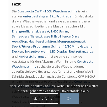
Fazit
Die
Constructa CWF14T00U Waschmaschine
ist ein
starker
unterbaufähiger 9 kg Frontlader
für Haushalte,
die viel Wäsche waschen und eine sparsame, sichere
sowie klassisch bedienbare Maschine suchen. Mit
Energieeffizienzklasse A
,
1.400 U/min
,
Schleudereffizienzklasse B
,
EcoSilence Drive
,
AquaStop
,
Nachlegefunktion
,
Mengenautomatik
,
Sport/Fitness-Programm
,
Schnell 15/30 Min.
,
Hygiene
,
Decken
,
Endzeitvorwahl
,
LED-Display
,
Restzeitanzeige
und
Kindersicherung
bringt sie eine sehr solide
Ausstattung für den Alltag mit. Wenn Ihr eine
Constructa
Waschmaschine
sucht, die große Wäscheladungen
zuverlässig bewältigt, unterbaufähig ist und ohne WLAN-
Schnickschnack auskommt, ist die Constructa CWF14T00U
eine richtig interessante Wahl. Habt Ihr die
Constructa
Diese Website benutzt Cookies. Wenn Sie die Website weiter
CWF14T00U Waschmaschine
bereits im Einsatz? Dann
nutzen, gehen wir von Ihrem Einverständnis aus.
schreibt gern in die Kommentare, wie zufrieden Ihr mit
Waschleistung, Schleuderergebnis, Lautstärke,
Mehr erfahren
OK
AquaStop, EcoSilence Drive, Sportprogramm und
Alltagstauglichkeit seid.