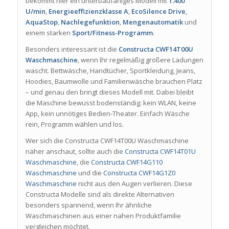
bekommt hier ein unterbaufähiges Modell mit
1.400
U/min
,
Energieeffizienzklasse A
,
EcoSilence Drive
,
AquaStop
,
Nachlegefunktion
,
Mengenautomatik
und
einem starken
Sport/Fitness-Programm
.
Besonders interessant ist die
Constructa CWF14T00U
Waschmaschine
, wenn Ihr regelmäßig größere Ladungen
wascht. Bettwäsche, Handtücher, Sportkleidung, Jeans,
Hoodies, Baumwolle und Familienwäsche brauchen Platz
– und genau den bringt dieses Modell mit. Dabei bleibt
die Maschine bewusst bodenständig: kein WLAN, keine
App, kein unnötiges Bedien-Theater. Einfach Wäsche
rein, Programm wählen und los.
Wer sich die Constructa CWF14T00U Waschmaschine
näher anschaut, sollte auch die
Constructa CWF14T01U
Waschmaschine
, die
Constructa CWF14G110
Waschmaschine
und die
Constructa CWF14G1Z0
Waschmaschine
nicht aus den Augen verlieren. Diese
Constructa Modelle sind als direkte Alternativen
besonders spannend, wenn Ihr ähnliche
Waschmaschinen aus einer nahen Produktfamilie
vergleichen möchtet.