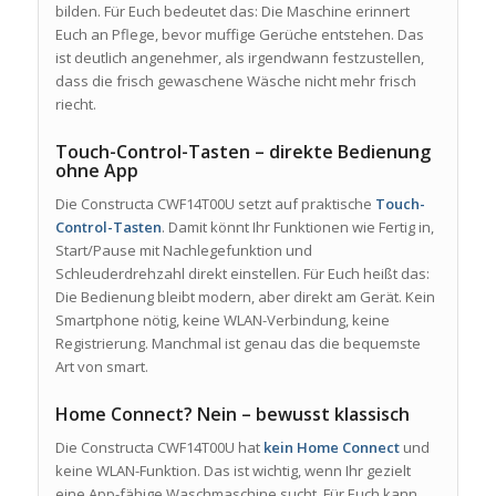
bilden. Für Euch bedeutet das: Die Maschine erinnert
Euch an Pflege, bevor muffige Gerüche entstehen. Das
ist deutlich angenehmer, als irgendwann festzustellen,
dass die frisch gewaschene Wäsche nicht mehr frisch
riecht.
Touch-Control-Tasten – direkte Bedienung
ohne App
Die Constructa CWF14T00U setzt auf praktische
Touch-
Control-Tasten
. Damit könnt Ihr Funktionen wie Fertig in,
Start/Pause mit Nachlegefunktion und
Schleuderdrehzahl direkt einstellen. Für Euch heißt das:
Die Bedienung bleibt modern, aber direkt am Gerät. Kein
Smartphone nötig, keine WLAN-Verbindung, keine
Registrierung. Manchmal ist genau das die bequemste
Art von smart.
Home Connect? Nein – bewusst klassisch
Die Constructa CWF14T00U hat
kein Home Connect
und
keine WLAN-Funktion. Das ist wichtig, wenn Ihr gezielt
eine App-fähige Waschmaschine sucht. Für Euch kann