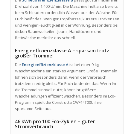
Die
Schleudereffizienzklasse B
passt gut zur maximalen
Drehzahl von 1.400 U/min. Die Maschine holt also bereits
beim Schleudern ordentlich Wasser aus der Wäsche. Für
Euch heißt das: Weniger Tropfnässe, kürzere Trockenzeit
und weniger Feuchtigkeit in der Wohnung. Besonders bei
dicken Baumwollteilen, Jeans, Handtüchern und
Bettwäsche merkt Ihr das schnell.
Energieeffizienzklasse A – sparsam trotz
großer Trommel
Die
Energieeffizienzklasse A
ist bei einer 9-kg-
Waschmaschine ein starkes Argument. Große Trommeln
lohnen sich besonders dann, wenn der Verbrauch
trotzdem niedrig bleibt. Für Euch bedeutet das: Wenn Ihr
die Trommel sinnvoll nutzt, könnt Ihr größere
Wäscheladungen effizient waschen. Besonders im Eco-
Programm spielt die Constructa CWF14T00U ihre
sparsame Seite aus.
46 kWh pro 100 Eco-Zyklen – guter
Stromverbrauch