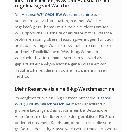
Ideal für Familien, WGs und Haushalte mit
regelmäßig viel Wäsche
Die
Hisense WF1Q9041BW Waschmaschine
passt
besonders gut zu Haushalten, in denen Wäsche
regelmäßig ein Thema ist. Kleine bis mittlere Familien,
WGs, sportliche Haushalte oder Paare mit viel Wäsche
profitieren vom größeren Fassungsvermögen. Für Euch
heißt das: weniger Waschstress, mehr Trommelreserve
und mehr Flexibilität beim Waschtag. Wenn der
Wäschekorb gefühlt immer schneller voll wird als
geplant, ist eine 9-kg-Maschine genau diese Art von
Haushaltshelfer, die man schnell nicht mehr missen
möchte.
Mehr Reserve als eine 8-kg-Waschmaschine
Im Vergleich zu vielen 8-kg-Geräten bietet die
Hisense
WF1Q9041BW Waschmaschine
mehr Kapazität für
größere Ladungen. Das ist vor allem bei Bettwäsche,
Handtüchern oder dickerer Kleidung praktisch. Für Euch
bedeutet das: mehr Spielraum, ohne direkt in die sehr
große 10- oder 11-kg-Klasse wechseln zu müssen. Genau