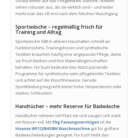
Schaut immer auf das Pflegeetikett. Manche Textilien
sehen robuster aus, als sie wirklich sind – und leider
merkt man das oft erst nach dem falschen Waschgang.
Sportwäsche – regelmäßig frisch für
Training und Alltag
Sportwäsche fällt in aktiven Haushalten schnell an.
Funktionsshirts, Trainingshosen und synthetische
Textilien brauchen häufig eine angepasste Pflege, damit
sie frisch bleiben und ihre Materialeigenschaften
behalten. Für Euch bedeutet das: Nutzt passende
Programme für synthetische oder pflegeleichte Textilien
und achtet auf die Waschhinweise. Gerade
Sportkleidung mag nicht immer hohe Temperaturen oder
starkes Schleudern.
Handtücher – mehr Reserve für Badwäsche
Handtücher nehmen viel Platz ein und saugen sich stark
mit Wasser voll. Mit
9 kg Fassungsvermögen
ist die
Hisense WF1Q9041BW Waschmaschine
gut für größere
Badwäscheladungen geeignet. Für Euch heißt das: