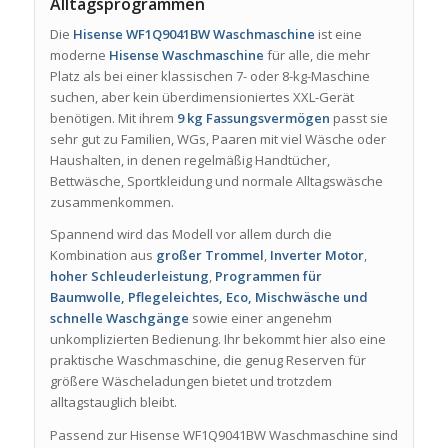
Alltagsprogrammen
Die
Hisense WF1Q9041BW Waschmaschine
ist eine
moderne
Hisense Waschmaschine
für alle, die mehr
Platz als bei einer klassischen 7- oder 8-kg-Maschine
suchen, aber kein überdimensioniertes XXL-Gerät
benötigen. Mit ihrem
9 kg Fassungsvermögen
passt sie
sehr gut zu Familien, WGs, Paaren mit viel Wäsche oder
Haushalten, in denen regelmäßig Handtücher,
Bettwäsche, Sportkleidung und normale Alltagswäsche
zusammenkommen.
Spannend wird das Modell vor allem durch die
Kombination aus
großer Trommel
,
Inverter Motor
,
hoher Schleuderleistung
,
Programmen für
Baumwolle, Pflegeleichtes, Eco, Mischwäsche und
schnelle Waschgänge
sowie einer angenehm
unkomplizierten Bedienung. Ihr bekommt hier also eine
praktische Waschmaschine, die genug Reserven für
größere Wäscheladungen bietet und trotzdem
alltagstauglich bleibt.
Passend zur Hisense WF1Q9041BW Waschmaschine sind