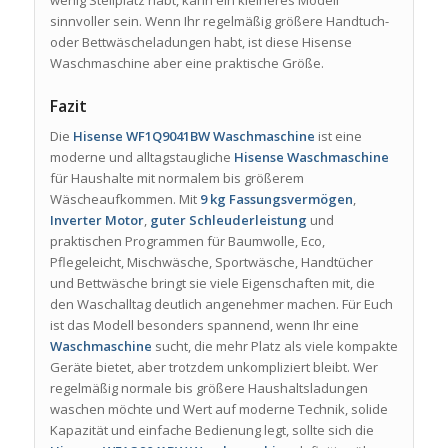
wenig Stellplatz habt, kann ein kleineres Modell
sinnvoller sein. Wenn Ihr regelmäßig größere Handtuch-
oder Bettwäscheladungen habt, ist diese Hisense
Waschmaschine aber eine praktische Größe.
Fazit
Die
Hisense WF1Q9041BW Waschmaschine
ist eine
moderne und alltagstaugliche
Hisense Waschmaschine
für Haushalte mit normalem bis größerem
Wäscheaufkommen. Mit
9 kg Fassungsvermögen
,
Inverter Motor
,
guter Schleuderleistung
und
praktischen Programmen für Baumwolle, Eco,
Pflegeleicht, Mischwäsche, Sportwäsche, Handtücher
und Bettwäsche bringt sie viele Eigenschaften mit, die
den Waschalltag deutlich angenehmer machen. Für Euch
ist das Modell besonders spannend, wenn Ihr eine
Waschmaschine
sucht, die mehr Platz als viele kompakte
Geräte bietet, aber trotzdem unkompliziert bleibt. Wer
regelmäßig normale bis größere Haushaltsladungen
waschen möchte und Wert auf moderne Technik, solide
Kapazität und einfache Bedienung legt, sollte sich die