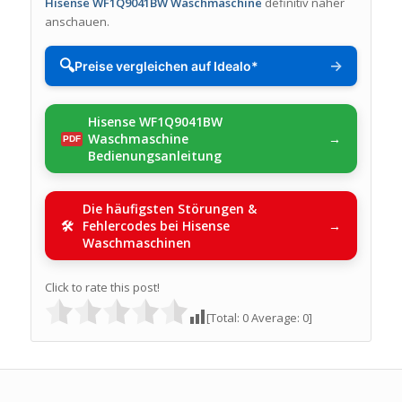
Hisense WF1Q9041BW Waschmaschine
definitiv näher
anschauen.
🔍
→
Preise vergleichen auf Idealo*
Hisense WF1Q9041BW
Waschmaschine
Bedienungsanleitung
Die häufigsten Störungen &
Fehlercodes bei Hisense
Waschmaschinen
Click to rate this post!
[Total:
0
Average:
0
]