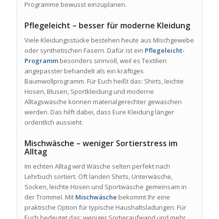
Programme bewusst einzuplanen.
Pflegeleicht – besser für moderne Kleidung
Viele Kleidungsstücke bestehen heute aus Mischgewebe
oder synthetischen Fasern. Dafür ist ein
Pflegeleicht-
Programm
besonders sinnvoll, weil es Textilien
angepasster behandelt als ein kräftiges
Baumwollprogramm. Für Euch heißt das: Shirts, leichte
Hosen, Blusen, Sportkleidung und moderne
Alltagswäsche können materialgerechter gewaschen
werden. Das hilft dabei, dass Eure Kleidung länger
ordentlich aussieht.
Mischwäsche – weniger Sortierstress im
Alltag
Im echten Alltag wird Wäsche selten perfekt nach
Lehrbuch sortiert. Oft landen Shirts, Unterwäsche,
Socken, leichte Hosen und Sportwäsche gemeinsam in
der Trommel. Mit
Mischwäsche
bekommt Ihr eine
praktische Option für typische Haushaltsladungen. Für
Euch bedeutet das: weniger Sortieraufwand und mehr