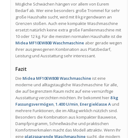
Mögliche Schwächen hängen vor allem von Eurem
Bedarf ab. Wer eine besonders große Trommel für sehr
große Haushalte sucht, wird mit 8 kg irgendwann an
Grenzen stoßen. Auch eine kompakte Waschmaschine
ersetzt natürlich keine extra große Familienmaschine mit
10 oder 12 kg. Für die meisten normalen Haushalte ist die
Midea MF10EW80B Waschmaschine
aber gerade wegen
ihrer ausgewogenen Kombination aus Platzbedarf,
Leistung und Ausstattung sehr interessant.
Fazit
Die
Midea MF10EW80B Waschmaschine
ist eine
moderne und alltagstaugliche Waschmaschine für alle,
die auf begrenztem Raum nicht auf eine vernünftige
Ausstattung verzichten möchten. Ihr bekommt hier
8 kg
Fassungsvermögen
,
1.400 U/min
,
Energieklasse A
und
mehrere Funktionen, die im Alltag wirklich nützlich sind.
Besonders die Kombination aus kompakter Bauweise,
Dampfprogramm, Schnellwäsche und praktischen
Komfortmerkmalen macht das Modell attraktiv. Wenn Ihr
eine
platzsparende Waschmaschine
sucht, die modern