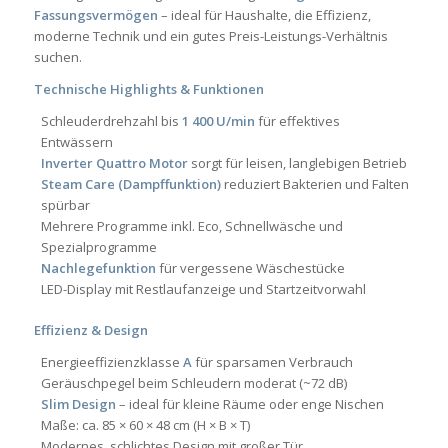
Fassungsvermögen
– ideal für Haushalte, die Effizienz,
moderne Technik und ein gutes Preis-Leistungs-Verhältnis
suchen.
Technische Highlights & Funktionen
Schleuderdrehzahl bis
1 400 U/min
für effektives
Entwässern
Inverter Quattro Motor
sorgt für leisen, langlebigen Betrieb
Steam Care (Dampffunktion)
reduziert Bakterien und Falten
spürbar
Mehrere Programme inkl. Eco, Schnellwäsche und
Spezialprogramme
Nachlegefunktion
für vergessene Wäschestücke
LED-Display mit Restlaufanzeige und Startzeitvorwahl
Effizienz & Design
Energieeffizienzklasse
A
für sparsamen Verbrauch
Geräuschpegel beim Schleudern moderat (~72 dB)
Slim Design
– ideal für kleine Räume oder enge Nischen
Maße: ca. 85 × 60 × 48 cm (H × B × T)
Modernes, schlichtes Design mit großer Tür