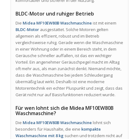
komfortabler und sicherer in der Nutzung.
BLDC-Motor und ruhiger Betrieb
Die
Midea MF10EW80B Waschmaschine
ist mit einem
BLDC-Motor
ausgestattet. Solche Motoren gelten
allgemein als effizient, robust und im Betrieb
vergleichsweise ruhig. Gerade wenn die Waschmaschine
in einer Wohnung oder in einem Bereich steht, in dem
Geräusche schneller auffallen, ist das ein wichtiger
Vorteil. Ein angenehmer Geräuschpegel macht im Alltag
oft mehr aus, als man zunächst denkt. Niemand möchte,
dass die Waschmaschine bei jedem Schleudergang
übermäßig laut wirkt. Deshalb ist eine moderne
Motorentechnik ein echter Pluspunkt und zeigt, dass das
Gerät nicht nur auf Basisfunktionen reduziert wurde.
Für wen lohnt sich die Midea MF10EW80B
Waschmaschine?
Die
Midea MF10EW80B Waschmaschine
lohnt sich
besonders für Haushalte, die eine
kompakte
Waschmaschine mit 8 kg
suchen und trotzdem nicht auf