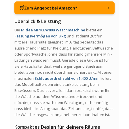
🛒
→
Zum Angebot bei Amazon*
Überblick & Leistung
Die
Midea MF10EW80B Waschmaschine
bietet ein
Fassungsvermögen von 8 kg
und ist damit gut für
mittlere Haushalte geeignet. Im Alltag bedeutet das
ausreichend Platz für Kleidung, Handtücher, Bettwäsche
oder Sportwäsche, ohne dass Ihr ständig mehrere Mini-
Ladungen waschen müsst. Gerade diese Größe ist für
viele Haushalte ideal, weil sie genügend Spielraum
bietet, aber noch nicht überdimensioniert wirkt. Mit einer
maximalen
Schleuderdrehzahl von 1.400 U/min
liefert
das Modell außerdem eine starke Leistung beim
Entwässern. Das ist vor allem dann praktisch, wenn Ihr
die Wäsche auf dem Wäscheständer trocknet und
möchtet, dass sie nach dem Waschgang nicht unnötig
nass bleibt. Im Alltag spart das Zeit und sorgt dafür, dass
die Wäsche insgesamt angenehmer zu handhaben ist.
Kompaktes Design für kleinere Räume