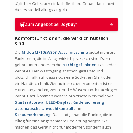
täglichen Gebrauch einfach flexibler. Genau das macht
dieses Modell alltagstauglich.
🛒
→
Zum Angebot bei Joybuy*
Komfortfunktionen, die wirklich nützlich
sind
Die
Midea MF10EW80B Waschmaschine
bietet mehrere
Funktionen, die im Alltag wirklich praktisch sind. Dazu
gehört unter anderem die
Nachlegefunktion
. Fast jeder
kennt es: Der Waschgang ist schon gestartet und
plötzlich fällt auf, dass noch eine Socke, ein Shirt oder
ein Handtuch fehlt. Genau in solchen Momenten ist es
extrem angenehm, wenn Ihr die Wäsche noch nachlegen
könnt. Dazu kommen weitere praktische Merkmale wie
Startzeitvorwahl
,
LED-Display
,
Kindersicherung
,
automatische Unwuchtkontrolle
und
Schaumerkennung
. Das sind genau die Punkte, die im
Alltag für eine angenehmere Bedienung sorgen. Sie
machen das Gerät nicht nur moderner, sondern auch