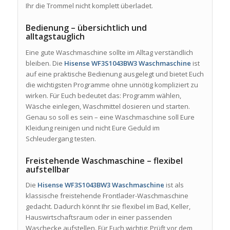
Ihr die Trommel nicht komplett überladet.
Bedienung – übersichtlich und
alltagstauglich
Eine gute Waschmaschine sollte im Alltag verständlich
bleiben. Die
Hisense WF3S1043BW3 Waschmaschine
ist
auf eine praktische Bedienung ausgelegt und bietet Euch
die wichtigsten Programme ohne unnötig kompliziert zu
wirken. Für Euch bedeutet das: Programm wählen,
Wäsche einlegen, Waschmittel dosieren und starten.
Genau so soll es sein – eine Waschmaschine soll Eure
Kleidung reinigen und nicht Eure Geduld im
Schleudergang testen.
Freistehende Waschmaschine – flexibel
aufstellbar
Die
Hisense WF3S1043BW3 Waschmaschine
ist als
klassische freistehende Frontlader-Waschmaschine
gedacht. Dadurch könnt Ihr sie flexibel im Bad, Keller,
Hauswirtschaftsraum oder in einer passenden
Waschecke aufstellen. Für Euch wichtig: Prüft vor dem