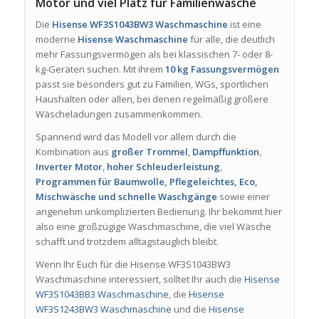
Motor und viel Platz für Familienwäsche
Die
Hisense WF3S1043BW3 Waschmaschine
ist eine
moderne
Hisense Waschmaschine
für alle, die deutlich
mehr Fassungsvermögen als bei klassischen 7- oder 8-
kg-Geräten suchen. Mit ihrem
10 kg Fassungsvermögen
passt sie besonders gut zu Familien, WGs, sportlichen
Haushalten oder allen, bei denen regelmäßig größere
Wäscheladungen zusammenkommen.
Spannend wird das Modell vor allem durch die
Kombination aus
großer Trommel
,
Dampffunktion
,
Inverter Motor
,
hoher Schleuderleistung
,
Programmen für Baumwolle, Pflegeleichtes, Eco,
Mischwäsche und schnelle Waschgänge
sowie einer
angenehm unkomplizierten Bedienung. Ihr bekommt hier
also eine großzügige Waschmaschine, die viel Wäsche
schafft und trotzdem alltagstauglich bleibt.
Wenn Ihr Euch für die Hisense WF3S1043BW3
Waschmaschine interessiert, solltet Ihr auch die
Hisense
WF3S1043BB3 Waschmaschine
, die
Hisense
WF3S1243BW3 Waschmaschine
und die
Hisense