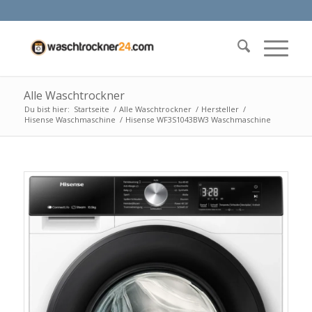
Alle Waschtrockner
Du bist hier:
Startseite
/
Alle Waschtrockner
/
Hersteller
/
Hisense Waschmaschine
/
Hisense WF3S1043BW3 Waschmaschine