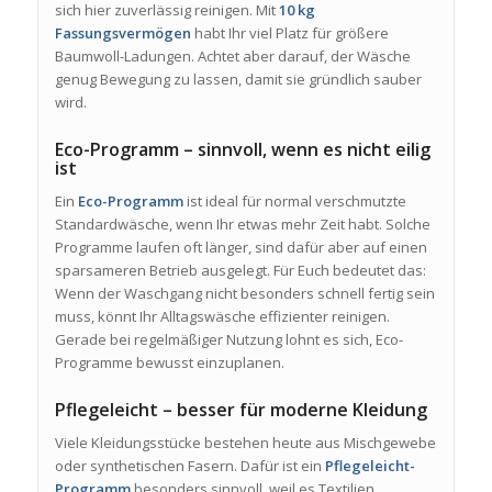
sich hier zuverlässig reinigen. Mit
10 kg
Fassungsvermögen
habt Ihr viel Platz für größere
Baumwoll-Ladungen. Achtet aber darauf, der Wäsche
genug Bewegung zu lassen, damit sie gründlich sauber
wird.
Eco-Programm – sinnvoll, wenn es nicht eilig
ist
Ein
Eco-Programm
ist ideal für normal verschmutzte
Standardwäsche, wenn Ihr etwas mehr Zeit habt. Solche
Programme laufen oft länger, sind dafür aber auf einen
sparsameren Betrieb ausgelegt. Für Euch bedeutet das:
Wenn der Waschgang nicht besonders schnell fertig sein
muss, könnt Ihr Alltagswäsche effizienter reinigen.
Gerade bei regelmäßiger Nutzung lohnt es sich, Eco-
Programme bewusst einzuplanen.
Pflegeleicht – besser für moderne Kleidung
Viele Kleidungsstücke bestehen heute aus Mischgewebe
oder synthetischen Fasern. Dafür ist ein
Pflegeleicht-
Programm
besonders sinnvoll, weil es Textilien