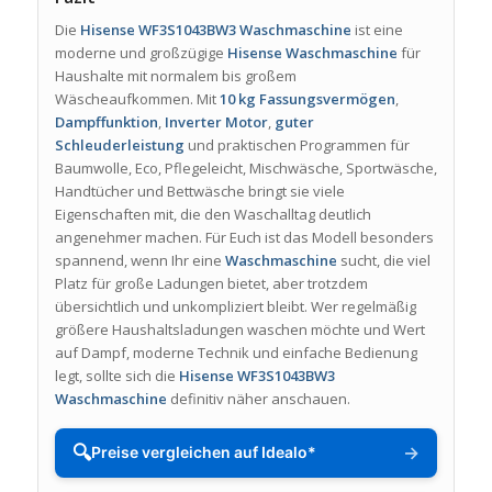
Die
Hisense WF3S1043BW3 Waschmaschine
ist eine
moderne und großzügige
Hisense Waschmaschine
für
Haushalte mit normalem bis großem
Wäscheaufkommen. Mit
10 kg Fassungsvermögen
,
Dampffunktion
,
Inverter Motor
,
guter
Schleuderleistung
und praktischen Programmen für
Baumwolle, Eco, Pflegeleicht, Mischwäsche, Sportwäsche,
Handtücher und Bettwäsche bringt sie viele
Eigenschaften mit, die den Waschalltag deutlich
angenehmer machen. Für Euch ist das Modell besonders
spannend, wenn Ihr eine
Waschmaschine
sucht, die viel
Platz für große Ladungen bietet, aber trotzdem
übersichtlich und unkompliziert bleibt. Wer regelmäßig
größere Haushaltsladungen waschen möchte und Wert
auf Dampf, moderne Technik und einfache Bedienung
legt, sollte sich die
Hisense WF3S1043BW3
Waschmaschine
definitiv näher anschauen.
🔍
→
Preise vergleichen auf Idealo*