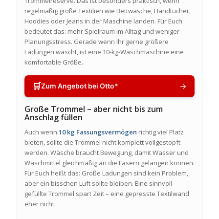
Trommelreserve. Das ist besonders praktisch, wenn
regelmäßig große Textilien wie Bettwäsche, Handtücher,
Hoodies oder Jeans in der Maschine landen. Für Euch
bedeutet das: mehr Spielraum im Alltag und weniger
Planungsstress. Gerade wenn Ihr gerne größere
Ladungen wascht, ist eine 10-kg-Waschmaschine eine
komfortable Größe.
🛒
→
Zum Angebot bei Otto*
Große Trommel – aber nicht bis zum
Anschlag füllen
Auch wenn
10 kg Fassungsvermögen
richtig viel Platz
bieten, sollte die Trommel nicht komplett vollgestopft
werden. Wäsche braucht Bewegung, damit Wasser und
Waschmittel gleichmäßig an die Fasern gelangen können.
Für Euch heißt das: Große Ladungen sind kein Problem,
aber ein bisschen Luft sollte bleiben. Eine sinnvoll
gefüllte Trommel spart Zeit – eine gepresste Textilwand
eher nicht.