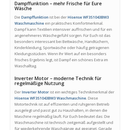
Dampffunktion – mehr Frische für Eure
Wäsche
Die
Dampffunktion
ist bei der
Hisense WF3S1043BW3
Waschmaschine
ein praktisches Komfortmerkmal.
Dampf kann Textilien intensiver auffrischen und für ein
angenehmeres Wäschegefühl sorgen. Für Euch ist das
besonders interessant bei Bettwäsche, Handtüchern,
Kinderkleidung, Sportwäsche oder häufig getragenen
Kleidungsstücken. Wenn Ihr Wert auf ein besonders
frisches Ergebnis legt, ist Dampf ein schönes Extra im
Waschalltag.
Inverter Motor – moderne Technik für
regelmäßige Nutzung
Der
Inverter Motor
ist ein wichtiges Technikmerkmal der
Hisense WF3S1043BW3 Waschmaschine
. Diese
Motortechnik ist auf effizienten und ruhigeren Betrieb
ausgelegt und passt gut zu Haushalten, in denen die
Maschine regelmäßig läuft. Für Euch bedeutet das: Die
Waschmaschine ist technisch zeitgemäß aufgestellt und
für wiederkehrende Waschgänge gut geeignet. Gerade