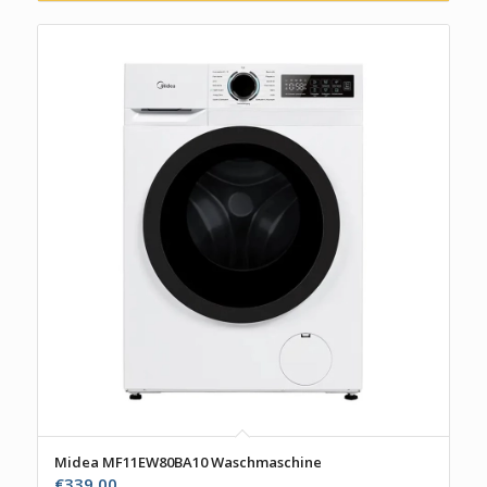
Midea MF11EW80BA10 Waschmaschine
€
339,00