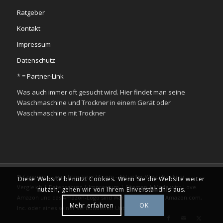
Ratgeber
Kontakt
Impressum
Datenschutz
* =
Partner-Link
Was auch immer oft gesucht wird. Hier findet man seine
Waschmaschine und Trockner in einem Gerät oder
Waschmaschine mit Trockner
© Copyright – waschtrockner24.com - Aktueller Waschtrockner
Diese Website benutzt Cookies. Wenn Sie die Website weiter
Vergleich |
Datenschutz
|
Impressum
|
Sitemap
|
Made with Love.
nutzen, gehen wir von Ihrem Einverständnis aus.
Amazon und das Amazon-Logo sind Warenzeichen von Amazon.com,
Mehr erfahren
OK
Inc. oder eines seiner verbundenen Unternehmen.