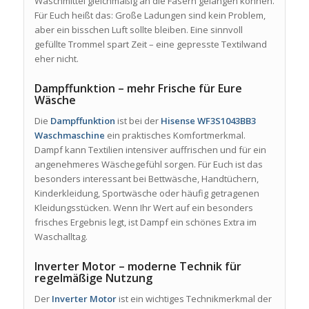
Waschmittel gleichmäßig an die Fasern gelangen können.
Für Euch heißt das: Große Ladungen sind kein Problem,
aber ein bisschen Luft sollte bleiben. Eine sinnvoll
gefüllte Trommel spart Zeit – eine gepresste Textilwand
eher nicht.
Dampffunktion – mehr Frische für Eure
Wäsche
Die
Dampffunktion
ist bei der
Hisense WF3S1043BB3
Waschmaschine
ein praktisches Komfortmerkmal.
Dampf kann Textilien intensiver auffrischen und für ein
angenehmeres Wäschegefühl sorgen. Für Euch ist das
besonders interessant bei Bettwäsche, Handtüchern,
Kinderkleidung, Sportwäsche oder häufig getragenen
Kleidungsstücken. Wenn Ihr Wert auf ein besonders
frisches Ergebnis legt, ist Dampf ein schönes Extra im
Waschalltag.
Inverter Motor – moderne Technik für
regelmäßige Nutzung
Der
Inverter Motor
ist ein wichtiges Technikmerkmal der