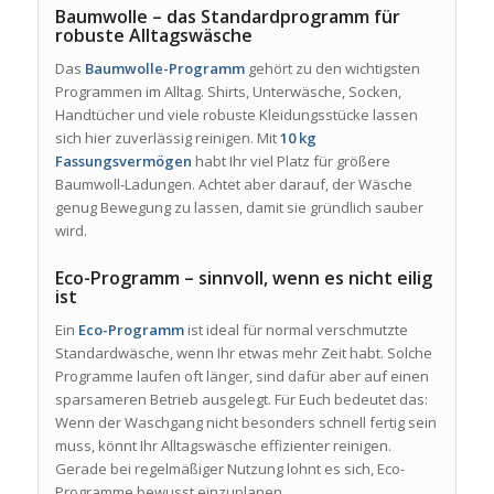
Baumwolle – das Standardprogramm für
robuste Alltagswäsche
Das
Baumwolle-Programm
gehört zu den wichtigsten
Programmen im Alltag. Shirts, Unterwäsche, Socken,
Handtücher und viele robuste Kleidungsstücke lassen
sich hier zuverlässig reinigen. Mit
10 kg
Fassungsvermögen
habt Ihr viel Platz für größere
Baumwoll-Ladungen. Achtet aber darauf, der Wäsche
genug Bewegung zu lassen, damit sie gründlich sauber
wird.
Eco-Programm – sinnvoll, wenn es nicht eilig
ist
Ein
Eco-Programm
ist ideal für normal verschmutzte
Standardwäsche, wenn Ihr etwas mehr Zeit habt. Solche
Programme laufen oft länger, sind dafür aber auf einen
sparsameren Betrieb ausgelegt. Für Euch bedeutet das:
Wenn der Waschgang nicht besonders schnell fertig sein
muss, könnt Ihr Alltagswäsche effizienter reinigen.
Gerade bei regelmäßiger Nutzung lohnt es sich, Eco-
Programme bewusst einzuplanen.