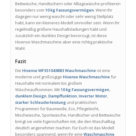
Bettwäsche, Handtüchern oder Alltagswäsche profitieren
besonders vom
10 kg Fassungsvermögen
. Wenn Ihr
dagegen nur wenig wascht oder sehr wenig Stellplatz
habt, kann ein kleineres Modell sinnvoller sein. Wenn Ihr
regelmäßig größere Haushaltsladungen habt und
zusätzlich ein dunkles Design bevorzugt, ist diese
Hisense Waschmaschine aber eine richtig praktische
Wahl.
Fazit
Die
Hisense WF3S1043BB3 Waschmaschine
ist eine
moderne und großzügige
Hisense Waschmaschine
für
Haushalte mit normalem bis großem
Wäscheaufkommen. Mit
10 kg Fassungsvermögen
,
dunklem Design
,
Dampffunktion
,
Inverter Motor
,
starker Schleuderleistung
und praktischen
Programmen für Baumwolle, Eco, Pflegeleicht,
Mischwäsche, Sportwäsche, Handtücher und Bettwäsche
bringt sie viele Eigenschaften mit, die den Waschalltag
deutlich angenehmer machen. Für Euch ist das Modell
besonders spannend, wenn Ihr eine
Waschmaschine