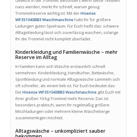
Gewicht in die Trommel. Besonders wenn diese Textilien
nass werden, merkt Ihr schnell, warum genug
Trommelreserve wichtig ist. Mit der
Hisense
WF3S1043BB3 Waschmaschine
habt Ihr für größere
Ladungen guten Spielraum. Für Euch heißt das: schwere
Alltagskleidung lässt sich zuverlässig waschen, solange
Ihr die Trommel nicht komplett überladet.
Kinderkleidung und Familienwäsche – mehr
Reserve im Alltag
In Familien kann sich Wäsche erstaunlich schnell
vermehren. Kinderkleidung, Handtücher, Bettwäsche,
Sportkleidung und normale Alltagswäsche sammeln sich
oft schneller, als einem lieb ist. Für Euch bedeutet das:
Die
Hisense WF3S1043BB3 Waschmaschine
gibt Euch mit
ihrer großen 10-kg-Trommel mehr Reserve. Das ist
besonders praktisch, wenn Ihr regelmäßig größere
Mischladungen oder mehrere kleine Wäscheberge
zusammenlegen möchtet.
Alltagswäsche – unkompliziert sauber
bekommen