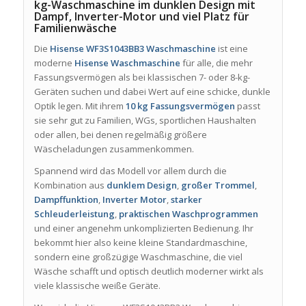
kg-Waschmaschine im dunklen Design mit
Dampf, Inverter-Motor und viel Platz für
Familienwäsche
Die
Hisense WF3S1043BB3 Waschmaschine
ist eine
moderne
Hisense Waschmaschine
für alle, die mehr
Fassungsvermögen als bei klassischen 7- oder 8-kg-
Geräten suchen und dabei Wert auf eine schicke, dunkle
Optik legen. Mit ihrem
10 kg Fassungsvermögen
passt
sie sehr gut zu Familien, WGs, sportlichen Haushalten
oder allen, bei denen regelmäßig größere
Wäscheladungen zusammenkommen.
Spannend wird das Modell vor allem durch die
Kombination aus
dunklem Design
,
großer Trommel
,
Dampffunktion
,
Inverter Motor
,
starker
Schleuderleistung
,
praktischen Waschprogrammen
und einer angenehm unkomplizierten Bedienung. Ihr
bekommt hier also keine kleine Standardmaschine,
sondern eine großzügige Waschmaschine, die viel
Wäsche schafft und optisch deutlich moderner wirkt als
viele klassische weiße Geräte.