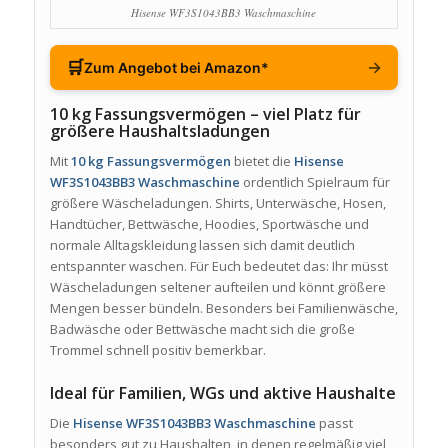
Hisense WF3S1043BB3 Waschmaschine
🛒
→
Zum Angebot bei Amazon*
10 kg Fassungsvermögen – viel Platz für
größere Haushaltsladungen
Mit
10 kg Fassungsvermögen
bietet die
Hisense
WF3S1043BB3 Waschmaschine
ordentlich Spielraum für
größere Wäscheladungen. Shirts, Unterwäsche, Hosen,
Handtücher, Bettwäsche, Hoodies, Sportwäsche und
normale Alltagskleidung lassen sich damit deutlich
entspannter waschen. Für Euch bedeutet das: Ihr müsst
Wäscheladungen seltener aufteilen und könnt größere
Mengen besser bündeln. Besonders bei Familienwäsche,
Badwäsche oder Bettwäsche macht sich die große
Trommel schnell positiv bemerkbar.
Ideal für Familien, WGs und aktive Haushalte
Die
Hisense WF3S1043BB3 Waschmaschine
passt
besonders gut zu Haushalten, in denen regelmäßig viel