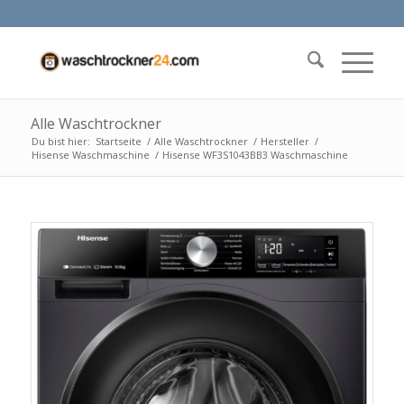
Alle Waschtrockner
Du bist hier:
Startseite
/
Alle Waschtrockner
/
Hersteller
/
Hisense Waschmaschine
/
Hisense WF3S1043BB3 Waschmaschine