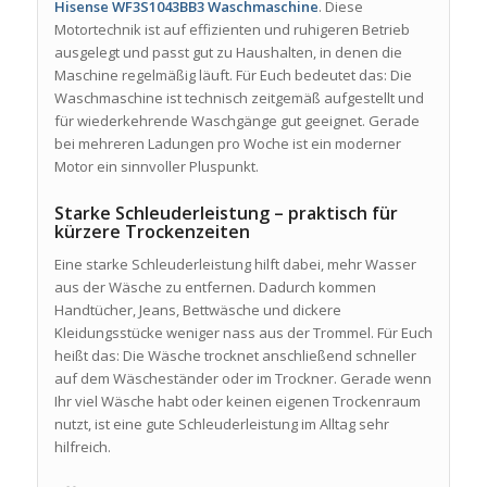
Hisense WF3S1043BB3 Waschmaschine
. Diese
Motortechnik ist auf effizienten und ruhigeren Betrieb
ausgelegt und passt gut zu Haushalten, in denen die
Maschine regelmäßig läuft. Für Euch bedeutet das: Die
Waschmaschine ist technisch zeitgemäß aufgestellt und
für wiederkehrende Waschgänge gut geeignet. Gerade
bei mehreren Ladungen pro Woche ist ein moderner
Motor ein sinnvoller Pluspunkt.
Starke Schleuderleistung – praktisch für
kürzere Trockenzeiten
Eine starke Schleuderleistung hilft dabei, mehr Wasser
aus der Wäsche zu entfernen. Dadurch kommen
Handtücher, Jeans, Bettwäsche und dickere
Kleidungsstücke weniger nass aus der Trommel. Für Euch
heißt das: Die Wäsche trocknet anschließend schneller
auf dem Wäscheständer oder im Trockner. Gerade wenn
Ihr viel Wäsche habt oder keinen eigenen Trockenraum
nutzt, ist eine gute Schleuderleistung im Alltag sehr
hilfreich.