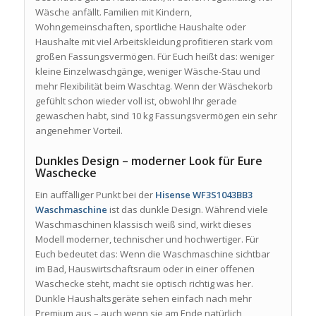
Wäsche anfällt. Familien mit Kindern,
Wohngemeinschaften, sportliche Haushalte oder
Haushalte mit viel Arbeitskleidung profitieren stark vom
großen Fassungsvermögen. Für Euch heißt das: weniger
kleine Einzelwaschgänge, weniger Wäsche-Stau und
mehr Flexibilität beim Waschtag. Wenn der Wäschekorb
gefühlt schon wieder voll ist, obwohl Ihr gerade
gewaschen habt, sind 10 kg Fassungsvermögen ein sehr
angenehmer Vorteil.
Dunkles Design – moderner Look für Eure
Waschecke
Ein auffälliger Punkt bei der
Hisense WF3S1043BB3
Waschmaschine
ist das dunkle Design. Während viele
Waschmaschinen klassisch weiß sind, wirkt dieses
Modell moderner, technischer und hochwertiger. Für
Euch bedeutet das: Wenn die Waschmaschine sichtbar
im Bad, Hauswirtschaftsraum oder in einer offenen
Waschecke steht, macht sie optisch richtig was her.
Dunkle Haushaltsgeräte sehen einfach nach mehr
Premium aus – auch wenn sie am Ende natürlich