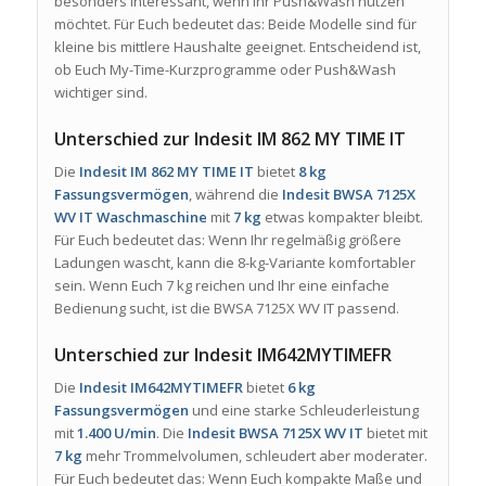
besonders interessant, wenn Ihr Push&Wash nutzen
möchtet. Für Euch bedeutet das: Beide Modelle sind für
kleine bis mittlere Haushalte geeignet. Entscheidend ist,
ob Euch My-Time-Kurzprogramme oder Push&Wash
wichtiger sind.
Unterschied zur Indesit IM 862 MY TIME IT
Die
Indesit IM 862 MY TIME IT
bietet
8 kg
Fassungsvermögen
, während die
Indesit BWSA 7125X
WV IT Waschmaschine
mit
7 kg
etwas kompakter bleibt.
Für Euch bedeutet das: Wenn Ihr regelmäßig größere
Ladungen wascht, kann die 8-kg-Variante komfortabler
sein. Wenn Euch 7 kg reichen und Ihr eine einfache
Bedienung sucht, ist die BWSA 7125X WV IT passend.
Unterschied zur Indesit IM642MYTIMEFR
Die
Indesit IM642MYTIMEFR
bietet
6 kg
Fassungsvermögen
und eine starke Schleuderleistung
mit
1.400 U/min
. Die
Indesit BWSA 7125X WV IT
bietet mit
7 kg
mehr Trommelvolumen, schleudert aber moderater.
Für Euch bedeutet das: Wenn Euch kompakte Maße und