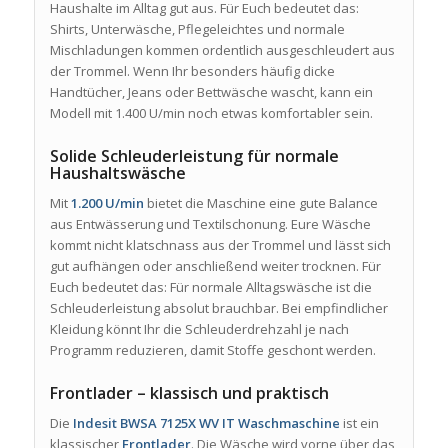
Haushalte im Alltag gut aus. Für Euch bedeutet das:
Shirts, Unterwäsche, Pflegeleichtes und normale
Mischladungen kommen ordentlich ausgeschleudert aus
der Trommel. Wenn Ihr besonders häufig dicke
Handtücher, Jeans oder Bettwäsche wascht, kann ein
Modell mit 1.400 U/min noch etwas komfortabler sein.
Solide Schleuderleistung für normale
Haushaltswäsche
Mit
1.200 U/min
bietet die Maschine eine gute Balance
aus Entwässerung und Textilschonung. Eure Wäsche
kommt nicht klatschnass aus der Trommel und lässt sich
gut aufhängen oder anschließend weiter trocknen. Für
Euch bedeutet das: Für normale Alltagswäsche ist die
Schleuderleistung absolut brauchbar. Bei empfindlicher
Kleidung könnt Ihr die Schleuderdrehzahl je nach
Programm reduzieren, damit Stoffe geschont werden.
Frontlader – klassisch und praktisch
Die
Indesit BWSA 7125X WV IT Waschmaschine
ist ein
klassischer
Frontlader
. Die Wäsche wird vorne über das