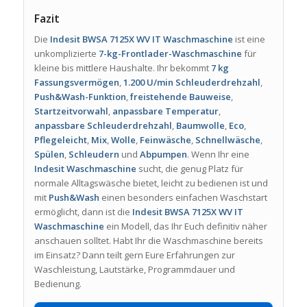
Fazit
Die
Indesit BWSA 7125X WV IT Waschmaschine
ist eine
unkomplizierte
7-kg-Frontlader-Waschmaschine
für
kleine bis mittlere Haushalte. Ihr bekommt
7 kg
Fassungsvermögen
,
1.200 U/min Schleuderdrehzahl
,
Push&Wash-Funktion
,
freistehende Bauweise
,
Startzeitvorwahl
,
anpassbare Temperatur
,
anpassbare Schleuderdrehzahl
,
Baumwolle
,
Eco
,
Pflegeleicht
,
Mix
,
Wolle
,
Feinwäsche
,
Schnellwäsche
,
Spülen
,
Schleudern
und
Abpumpen
. Wenn Ihr eine
Indesit Waschmaschine
sucht, die genug Platz für
normale Alltagswäsche bietet, leicht zu bedienen ist und
mit
Push&Wash
einen besonders einfachen Waschstart
ermöglicht, dann ist die
Indesit BWSA 7125X WV IT
Waschmaschine
ein Modell, das Ihr Euch definitiv näher
anschauen solltet. Habt Ihr die Waschmaschine bereits
im Einsatz? Dann teilt gern Eure Erfahrungen zur
Waschleistung, Lautstärke, Programmdauer und
Bedienung.