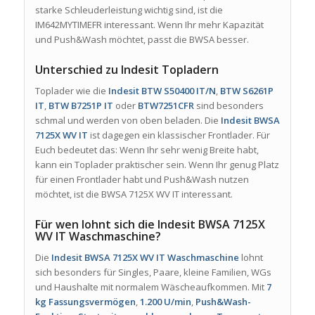
starke Schleuderleistung wichtig sind, ist die
IM642MYTIMEFR interessant. Wenn Ihr mehr Kapazität
und Push&Wash möchtet, passt die BWSA besser.
Unterschied zu Indesit Topladern
Toplader wie die
Indesit BTW S50400 IT/N
,
BTW S6261P
IT
,
BTW B7251P IT
oder
BTW7251CFR
sind besonders
schmal und werden von oben beladen. Die
Indesit BWSA
7125X WV IT
ist dagegen ein klassischer Frontlader. Für
Euch bedeutet das: Wenn Ihr sehr wenig Breite habt,
kann ein Toplader praktischer sein. Wenn Ihr genug Platz
für einen Frontlader habt und Push&Wash nutzen
möchtet, ist die BWSA 7125X WV IT interessant.
Für wen lohnt sich die Indesit BWSA 7125X
WV IT Waschmaschine?
Die
Indesit BWSA 7125X WV IT Waschmaschine
lohnt
sich besonders für Singles, Paare, kleine Familien, WGs
und Haushalte mit normalem Wäscheaufkommen. Mit
7
kg Fassungsvermögen
,
1.200 U/min
,
Push&Wash-