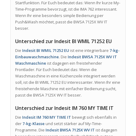
Startfunktion. Für Euch bedeutet das: Wenn Ihr kurze My-
Time-Programme bevorzugt, ist die IMA 762 interessant.
Wenn Ihr eine besonders simple Bedienung per
Push&Wash möchtet, passt die BWSA 7125X WV IT
besser.
Unterschied zur Indesit BI WMIL 71252 EU
Die
Indesit BI WMIL 71252 EU
ist eine integrierbare
7-kg-
Einbauwaschmaschine
. Die
Indesit BWSA 7125X WV IT
Waschmaschine
ist dagegen ein freistehender
Frontlader. Für Euch bedeutet das: Wenn die
Waschmaschine in eine Küchenzeile integriert werden
soll, ist die BI WMIL 71252 EU interessanter. Wenn Ihr eine
freistehende Maschine mit einfacher Bedienung sucht,
passt die BWSA 7125X WV IT besser.
Unterschied zur Indesit IM 760 MY TIME IT
Die
Indesit IM 760 MY TIME IT
bewegt sich ebenfalls in
der
7-kg-Klasse
und setzt stärker auf My-Time-
Programme. Die
Indesit BWSA 7125X WV IT
ist dagegen