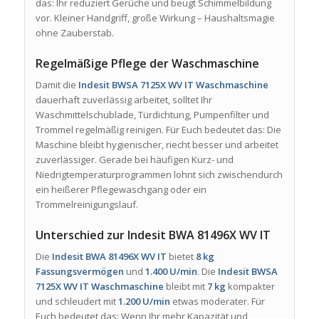
das: Ihr reduziert Gerüche und beugt Schimmelbildung
vor. Kleiner Handgriff, große Wirkung – Haushaltsmagie
ohne Zauberstab.
Regelmäßige Pflege der Waschmaschine
Damit die
Indesit BWSA 7125X WV IT Waschmaschine
dauerhaft zuverlässig arbeitet, solltet Ihr
Waschmittelschublade, Türdichtung, Pumpenfilter und
Trommel regelmäßig reinigen. Für Euch bedeutet das: Die
Maschine bleibt hygienischer, riecht besser und arbeitet
zuverlässiger. Gerade bei häufigen Kurz- und
Niedrigtemperaturprogrammen lohnt sich zwischendurch
ein heißerer Pflegewaschgang oder ein
Trommelreinigungslauf.
Unterschied zur Indesit BWA 81496X WV IT
Die
Indesit BWA 81496X WV IT
bietet
8 kg
Fassungsvermögen
und
1.400 U/min
. Die
Indesit BWSA
7125X WV IT Waschmaschine
bleibt mit
7 kg
kompakter
und schleudert mit
1.200 U/min
etwas moderater. Für
Euch bedeutet das: Wenn Ihr mehr Kapazität und