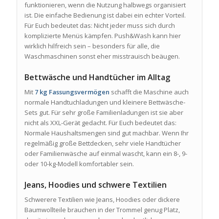
funktionieren, wenn die Nutzung halbwegs organisiert
ist. Die einfache Bedienung ist dabei ein echter Vorteil.
Für Euch bedeutet das: Nicht jeder muss sich durch
komplizierte Menüs kämpfen. Push&Wash kann hier
wirklich hilfreich sein – besonders für alle, die
Waschmaschinen sonst eher misstrauisch beäugen.
Bettwäsche und Handtücher im Alltag
Mit
7 kg Fassungsvermögen
schafft die Maschine auch
normale Handtuchladungen und kleinere Bettwäsche-
Sets gut. Für sehr große Familienladungen ist sie aber
nicht als XXL-Gerät gedacht. Für Euch bedeutet das:
Normale Haushaltsmengen sind gut machbar. Wenn Ihr
regelmäßig große Bettdecken, sehr viele Handtücher
oder Familienwäsche auf einmal wascht, kann ein 8-, 9-
oder 10-kg-Modell komfortabler sein.
Jeans, Hoodies und schwere Textilien
Schwerere Textilien wie Jeans, Hoodies oder dickere
Baumwollteile brauchen in der Trommel genug Platz,