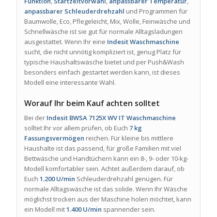
Funktion
,
Startzeitvorwahl
,
anpassbarer Temperatur
,
anpassbarer Schleuderdrehzahl
und Programmen für
Baumwolle, Eco, Pflegeleicht, Mix, Wolle, Feinwäsche und
Schnellwäsche ist sie gut für normale Alltagsladungen
ausgestattet. Wenn Ihr eine
Indesit Waschmaschine
sucht, die nicht unnötig kompliziert ist, genug Platz für
typische Haushaltswäsche bietet und per Push&Wash
besonders einfach gestartet werden kann, ist dieses
Modell eine interessante Wahl.
Worauf Ihr beim Kauf achten solltet
Bei der
Indesit BWSA 7125X WV IT Waschmaschine
solltet Ihr vor allem prüfen, ob Euch
7 kg
Fassungsvermögen
reichen. Für kleine bis mittlere
Haushalte ist das passend, für große Familien mit viel
Bettwäsche und Handtüchern kann ein 8-, 9- oder 10-kg-
Modell komfortabler sein. Achtet außerdem darauf, ob
Euch
1.200 U/min
Schleuderdrehzahl genügen. Für
normale Alltagswäsche ist das solide. Wenn Ihr Wäsche
möglichst trocken aus der Maschine holen möchtet, kann
ein Modell mit
1.400 U/min
spannender sein.