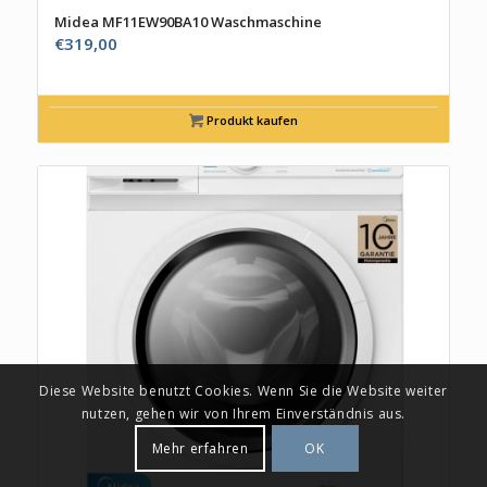
Midea MF11EW90BA10 Waschmaschine
€
319,00
Produkt kaufen
Diese Website benutzt Cookies. Wenn Sie die Website weiter
nutzen, gehen wir von Ihrem Einverständnis aus.
Mehr erfahren
OK