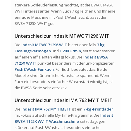
stärkere Schleuderleistung möchtet, ist die BWA 81496X
WV IT interessanter. Wenn Euch 7 kg reichen und Ihr eine
einfache Maschine mit Push&Wash sucht, passt die
BWSA 7125X WV IT gut.
Unterschied zur Indesit MTWC 71296 W IT
Die
Indesit MTWC 71296 W IT
bietet ebenfalls
7 kg
Fassungsvermögen
und
1.200 U/min
, setzt aber stärker
auf einen effizienten Alltagsfokus. Die
Indesit BWSA
7125X WV IT
punktet besonders mit der unkomplizierten
Push&Wash-Funktion
. Für Euch bedeutet das: Beide
Modelle sind für ähnliche Haushalte spannend. Wenn
Euch ein besonders einfacher Waschstart wichtig ist, ist
die BWSA-Serie sehr attraktiv.
Unterschied zur Indesit IMA 762 MY TIME IT
Die
Indesit IMA 762 MY TIME IT
ist ein
7-kg-Frontlader
mit Fokus auf schnelle My-Time-Programme. Die
Indesit
BWSA 7125X WV IT Waschmaschine
setzt dagegen
stärker auf Push&Wash als besonders einfache