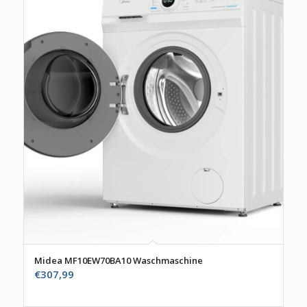
Midea MF10EW70BA10 Waschmaschine
€
307,99