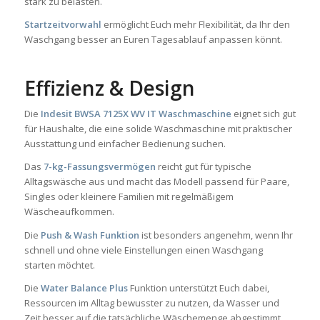
stark zu belasten.
Startzeitvorwahl
ermöglicht Euch mehr Flexibilität, da Ihr den
Waschgang besser an Euren Tagesablauf anpassen könnt.
Effizienz & Design
Die
Indesit BWSA 7125X WV IT Waschmaschine
eignet sich gut
für Haushalte, die eine solide Waschmaschine mit praktischer
Ausstattung und einfacher Bedienung suchen.
Das
7-kg-Fassungsvermögen
reicht gut für typische
Alltagswäsche aus und macht das Modell passend für Paare,
Singles oder kleinere Familien mit regelmäßigem
Wäscheaufkommen.
Die
Push & Wash Funktion
ist besonders angenehm, wenn Ihr
schnell und ohne viele Einstellungen einen Waschgang
starten möchtet.
Die
Water Balance Plus
Funktion unterstützt Euch dabei,
Ressourcen im Alltag bewusster zu nutzen, da Wasser und
Zeit besser auf die tatsächliche Wäschemenge abgestimmt