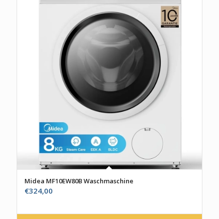
Midea MF10EW80B Waschmaschine
€
324,00