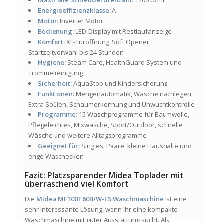
Maximale Schleuderdrehzahl:
1200 U/min
Energieeffizienzklasse:
A
Motor:
Inverter Motor
Bedienung:
LED-Display mit Restlaufanzeige
Komfort:
XL-Türöffnung, Soft Opener,
Startzeitvorwahl bis 24 Stunden
Hygiene:
Steam Care, HealthGuard System und
Trommelreinigung
Sicherheit:
AquaStop und Kindersicherung
Funktionen:
Mengenautomatik, Wäsche nachlegen,
Extra Spülen, Schaumerkennung und Unwuchtkontrolle
Programme:
15 Waschprogramme für Baumwolle,
Pflegeleichtes, Mixwäsche, Sport/Outdoor, schnelle
Wäsche und weitere Alltagsprogramme
Geeignet für:
Singles, Paare, kleine Haushalte und
enge Waschecken
Fazit: Platzsparender Midea Toplader mit
überraschend viel Komfort
Die
Midea MF100T60B/W-ES Waschmaschine
ist eine
sehr interessante Lösung, wenn Ihr eine kompakte
Waschmaschine mit guter Ausstattung sucht. Als