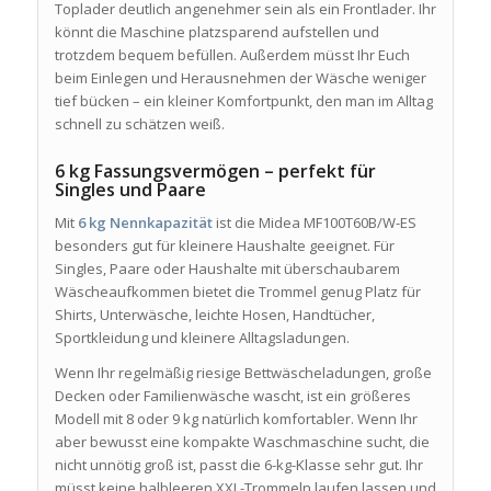
Toplader deutlich angenehmer sein als ein Frontlader. Ihr
könnt die Maschine platzsparend aufstellen und
trotzdem bequem befüllen. Außerdem müsst Ihr Euch
beim Einlegen und Herausnehmen der Wäsche weniger
tief bücken – ein kleiner Komfortpunkt, den man im Alltag
schnell zu schätzen weiß.
6 kg Fassungsvermögen – perfekt für
Singles und Paare
Mit
6 kg Nennkapazität
ist die Midea MF100T60B/W-ES
besonders gut für kleinere Haushalte geeignet. Für
Singles, Paare oder Haushalte mit überschaubarem
Wäscheaufkommen bietet die Trommel genug Platz für
Shirts, Unterwäsche, leichte Hosen, Handtücher,
Sportkleidung und kleinere Alltagsladungen.
Wenn Ihr regelmäßig riesige Bettwäscheladungen, große
Decken oder Familienwäsche wascht, ist ein größeres
Modell mit 8 oder 9 kg natürlich komfortabler. Wenn Ihr
aber bewusst eine kompakte Waschmaschine sucht, die
nicht unnötig groß ist, passt die 6-kg-Klasse sehr gut. Ihr
müsst keine halbleeren XXL-Trommeln laufen lassen und