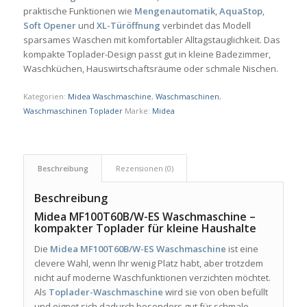
praktische Funktionen wie
Mengenautomatik
,
AquaStop
,
Soft Opener
und
XL-Türöffnung
verbindet das Modell
sparsames Waschen mit komfortabler Alltagstauglichkeit. Das
kompakte Toplader-Design passt gut in kleine Badezimmer,
Waschküchen, Hauswirtschaftsräume oder schmale Nischen.
Kategorien:
Midea Waschmaschine
,
Waschmaschinen
,
Waschmaschinen Toplader
Marke:
Midea
Beschreibung
Rezensionen (0)
Beschreibung
Midea MF100T60B/W-ES Waschmaschine –
kompakter Toplader für kleine Haushalte
Die
Midea MF100T60B/W-ES Waschmaschine
ist eine
clevere Wahl, wenn Ihr wenig Platz habt, aber trotzdem
nicht auf moderne Waschfunktionen verzichten möchtet.
Als
Toplader-Waschmaschine
wird sie von oben befüllt
und eignet sich dadurch besonders gut für schmale