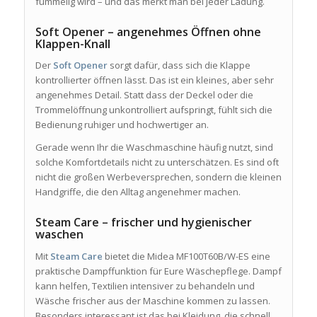
fummelig wird – und das merkt man bei jeder Ladung.
Soft Opener – angenehmes Öffnen ohne
Klappen-Knall
Der
Soft Opener
sorgt dafür, dass sich die Klappe
kontrollierter öffnen lässt. Das ist ein kleines, aber sehr
angenehmes Detail. Statt dass der Deckel oder die
Trommelöffnung unkontrolliert aufspringt, fühlt sich die
Bedienung ruhiger und hochwertiger an.
Gerade wenn Ihr die Waschmaschine häufig nutzt, sind
solche Komfortdetails nicht zu unterschätzen. Es sind oft
nicht die großen Werbeversprechen, sondern die kleinen
Handgriffe, die den Alltag angenehmer machen.
Steam Care – frischer und hygienischer
waschen
Mit
Steam Care
bietet die Midea MF100T60B/W-ES eine
praktische Dampffunktion für Eure Wäschepflege. Dampf
kann helfen, Textilien intensiver zu behandeln und
Wäsche frischer aus der Maschine kommen zu lassen.
Besonders interessant ist das bei Kleidung, die schnell