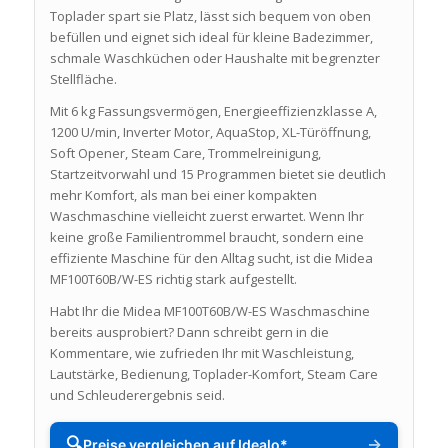
Toplader spart sie Platz, lässt sich bequem von oben
befüllen und eignet sich ideal für kleine Badezimmer,
schmale Waschküchen oder Haushalte mit begrenzter
Stellfläche.
Mit 6 kg Fassungsvermögen, Energieeffizienzklasse A,
1200 U/min, Inverter Motor, AquaStop, XL-Türöffnung,
Soft Opener, Steam Care, Trommelreinigung,
Startzeitvorwahl und 15 Programmen bietet sie deutlich
mehr Komfort, als man bei einer kompakten
Waschmaschine vielleicht zuerst erwartet. Wenn Ihr
keine große Familientrommel braucht, sondern eine
effiziente Maschine für den Alltag sucht, ist die Midea
MF100T60B/W-ES richtig stark aufgestellt.
Habt Ihr die Midea MF100T60B/W-ES Waschmaschine
bereits ausprobiert? Dann schreibt gern in die
Kommentare, wie zufrieden Ihr mit Waschleistung,
Lautstärke, Bedienung, Toplader-Komfort, Steam Care
und Schleuderergebnis seid.
🔍
→
Preise vergleichen auf Idealo*