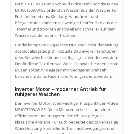
Mit bis zu
1200 U/min Schleuderdrehzahl
holt die Midea
MF100T60B/W-ES ordentlich Wasser aus der Wäsche. Für
Euch bedeutet das: Kleidung, Handtücher und
Pflegeleichtes kommen mit weniger Restfeuchte aus der
Trommel und trocknen anschließend schneller auf dem
Wäscheständer oder im Trockner.
Für die kompakte 6-kg-Klasse ist diese Schleuderleistung
absolut alltagstauglich. Robuste Baumwolle, Handtücher
oder Bettwäsche können kräftiger geschleudert werden.
Empfindliche Textilien wie Wolle, Feinwäsche oder leichte
Blusen solltet Ihr dagegen mit niedrigerer Drehzahl
behandeln, damit Fasern und Form geschont werden.
Inverter Motor – moderner Antrieb für
ruhigeres Waschen
Der
Inverter Motor
ist ein wichtiger Pluspunkt der Midea
MF100T60B/W-ES. Diese Motorentechnik ist auf einen
effizienteren und ruhigeren Betrieb ausgelegt als
klassische Antriebe. Für Euch bedeutet das: zuverlässige
Waschleistung, kontrollierte Trommelbewegungen und