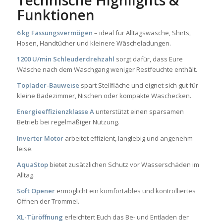
Technische Highlights &
Funktionen
6 kg Fassungsvermögen
– ideal für Alltagswäsche, Shirts,
Hosen, Handtücher und kleinere Wäscheladungen.
1200 U/min Schleuderdrehzahl
sorgt dafür, dass Eure
Wäsche nach dem Waschgang weniger Restfeuchte enthält.
Toplader-Bauweise
spart Stellfläche und eignet sich gut für
kleine Badezimmer, Nischen oder kompakte Waschecken.
Energieeffizienzklasse A
unterstützt einen sparsamen
Betrieb bei regelmäßiger Nutzung.
Inverter Motor
arbeitet effizient, langlebig und angenehm
leise.
AquaStop
bietet zusätzlichen Schutz vor Wasserschäden im
Alltag.
Soft Opener
ermöglicht ein komfortables und kontrolliertes
Öffnen der Trommel.
XL-Türöffnung
erleichtert Euch das Be- und Entladen der