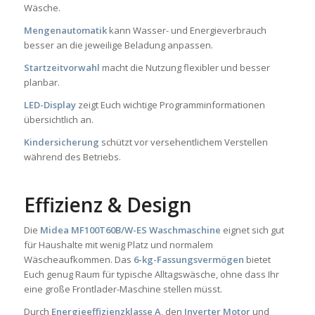
Wäsche.
Mengenautomatik
kann Wasser- und Energieverbrauch
besser an die jeweilige Beladung anpassen.
Startzeitvorwahl
macht die Nutzung flexibler und besser
planbar.
LED-Display
zeigt Euch wichtige Programminformationen
übersichtlich an.
Kindersicherung
schützt vor versehentlichem Verstellen
während des Betriebs.
Effizienz & Design
Die
Midea MF100T60B/W-ES Waschmaschine
eignet sich gut
für Haushalte mit wenig Platz und normalem
Wäscheaufkommen. Das
6-kg-Fassungsvermögen
bietet
Euch genug Raum für typische Alltagswäsche, ohne dass Ihr
eine große Frontlader-Maschine stellen müsst.
Durch
Energieeffizienzklasse A
, den
Inverter Motor
und